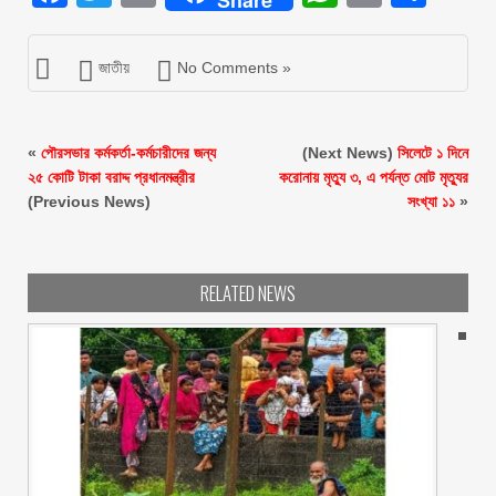
জাতীয়
No Comments »
«
পৌরসভার কর্মকর্তা-কর্মচারীদের জন্য
(Next News)
সিলেটে ১ দিনে
২৫ কোটি টাকা বরাদ্দ প্রধানমন্ত্রীর
করোনায় মৃত্যু ৩, এ পর্যন্ত মোট মৃত্যুর
(Previous News)
সংখ্যা ১১
»
RELATED NEWS