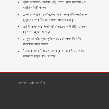
হযরত শাহ্জালাল-শাহ্পরাণ (রহ.) স্মৃতি পরিষদ সিলেটের ৫ম
প্রতিষ্ঠাবার্ষিকী পালিত ‎​
কেন্দ্রীয় কর্মসূচীর অংশ হিসেবে সিলেট সদরে শহীদ ওয়াসিম ও
মুস্তাকের কবর যিয়ারত করলেন জামায়াত নেতৃবৃন্দ ‎
রোটারী ক্লাব অব সিলেট পাইওনিয়ারের ফাস্ট মিটিং ও কলার
হ্যান্ডভার অনুষ্ঠান সম্পন্ন
ড. মুহাম্মদ শহীদুল্লাহ স্মৃতি অ্যাওয়ার্ড পেলেন সিলেটের
সাংবাদিক মাহবুব আহমদ
সিলেটের বাদেয়ালী গুচ্ছগ্রামে মাদ্রাসার আবাসিক ছাত্রকে
বলাৎকারে প্রিন্সিপাল গ্রেপ্তার ‎
সম্পাদক : মোঃ আলমগীর।