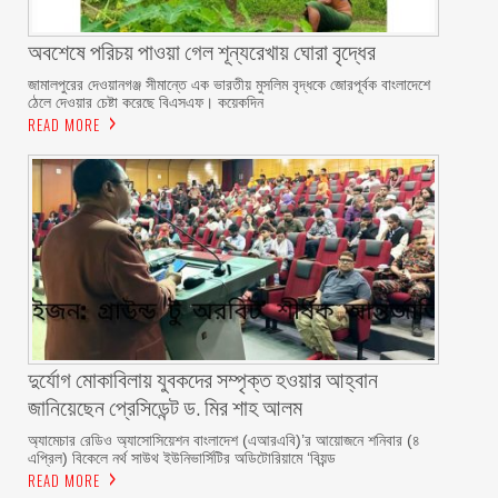
অবশেষে পরিচয় পাওয়া গেল শূন্যরেখায় ঘোরা বৃদ্ধের
জামালপুরের দেওয়ানগঞ্জ সীমান্তে এক ভারতীয় মুসলিম বৃদ্ধকে জোরপূর্বক বাংলাদেশে
ঠেলে দেওয়ার চেষ্টা করেছে বিএসএফ। কয়েকদিন
READ MORE
দুর্যোগ মোকাবিলায় যুবকদের সম্পৃক্ত হওয়ার আহ্বান
জানিয়েছেন প্রেসিডেন্ট ড. মির শাহ আলম ‎ ‎
অ্যামেচার রেডিও অ্যাসোসিয়েশন বাংলাদেশ (এআরএবি)’র আয়োজনে শনিবার (৪
এপ্রিল) বিকেলে নর্থ সাউথ ইউনিভার্সিটির অডিটোরিয়ামে ‘বিয়ন্ড
READ MORE