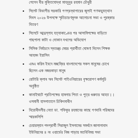
পেলেন বীর মুক্তিযোদ্ধা মাহবুবুর রহমান চৌধুরী ‎ ‎
সিলেট বিভাগীয় সরকারি গণগ্রন্থাগারের জুলাই গণঅভ্যুত্থান
দিবস ২০২৬ উপলক্ষে স্মৃতিচারণমূলক আলোচনা সভা ও পুরষ্কার
বিতরণ ‎ ‎
সিলেটে আব্দুল্লাহ হত্যাকাণ্ডের পর আসামিপক্ষের বাড়িতে
গাছপালা কাটা ও দোকান দখলের অভিযোগ
সিসিক নির্বাচনে স্বতন্ত্র মেয়র প্রার্থীতা ঘোষণা দিলেন শিক্ষক
আহমদ ইয়াসিন
এমএ করিম ইবনে মচ্ছব্বির বাংলাদেশের সকল মানুষের চোখে
ছিলেন এক নজরকাড়া মানুষ ‎
রোটারি ক্লাব অব সিলেট পাইওনিয়ারের বৃক্ষরোপণ কর্মসূচি
অনুষ্ঠিত
কানাইঘাটে প্রতিপক্ষের হামলায় পিতা ও পুত্র গুরুতর আহত।।
ওসমানী হাসপাতালে চিকিৎসাধীন
বিরোধীদলীয় নেতা ডা. শফিকুর রহমানের কাছে গণদাবি পরিষদের
স্মারকলিপি ‎
চেয়ারম্যান পদপ্রার্থী সিরাজুল ইসলামের সমর্থনে জালালাবাদ
ইউনিয়নের ৪ নং ওয়ার্ডের নিজ পাড়ায় মতবিনিময় সভা