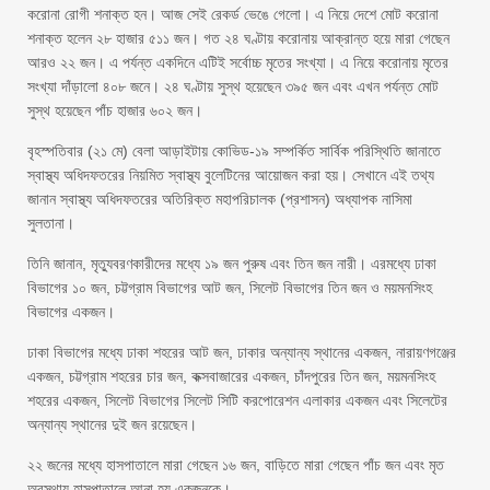
করোনা রোগী শনাক্ত হন। আজ সেই রেকর্ড ভেঙে গেলো। এ নিয়ে দেশে মোট করোনা
শনাক্ত হলেন ২৮ হাজার ৫১১ জন। গত ২৪ ঘণ্টায় করোনায় আক্রান্ত হয়ে মারা গেছেন
আরও ২২ জন। এ পর্যন্ত একদিনে এটিই সর্বোচ্চ মৃতের সংখ্যা। এ নিয়ে করোনায় মৃতের
সংখ্যা দাঁড়ালো ৪০৮ জনে। ২৪ ঘণ্টায় সুস্থ হয়েছেন ৩৯৫ জন এবং এখন পর্যন্ত মোট
সুস্থ হয়েছেন পাঁচ হাজার ৬০২ জন।
বৃহস্পতিবার (২১ মে) বেলা আড়াইটায় কোভিড-১৯ সম্পর্কিত সার্বিক পরিস্থিতি জানাতে
স্বাস্থ্য অধিদফতরের নিয়মিত স্বাস্থ্য বুলেটিনের আয়োজন করা হয়। সেখানে এই তথ্য
জানান স্বাস্থ্য অধিদফতরের অতিরিক্ত মহাপরিচালক (প্রশাসন) অধ্যাপক নাসিমা
সুলতানা।
তিনি জানান, মৃত্যুবরণকারীদের মধ্যে ১৯ জন পুরুষ এবং তিন জন নারী। এরমধ্যে ঢাকা
বিভাগের ১০ জন, চট্টগ্রাম বিভাগের আট জন, সিলেট বিভাগের তিন জন ও ময়মনসিংহ
বিভাগের একজন।
ঢাকা বিভাগের মধ্যে ঢাকা শহরের আট জন, ঢাকার অন্যান্য স্থানের একজন, নারায়ণগঞ্জের
একজন, চট্টগ্রাম শহরের চার জন, কক্সবাজারের একজন, চাঁদপুরের তিন জন, ময়মনসিংহ
শহরের একজন, সিলেট বিভাগের সিলেট সিটি করপোরেশন এলাকার একজন এবং সিলেটের
অন্যান্য স্থানের দুই জন রয়েছেন।
২২ জনের মধ্যে হাসপাতালে মারা গেছেন ১৬ জন, বাড়িতে মারা গেছেন পাঁচ জন এবং মৃত
অবস্থায় হাসপাতালে আনা হয় একজনকে।