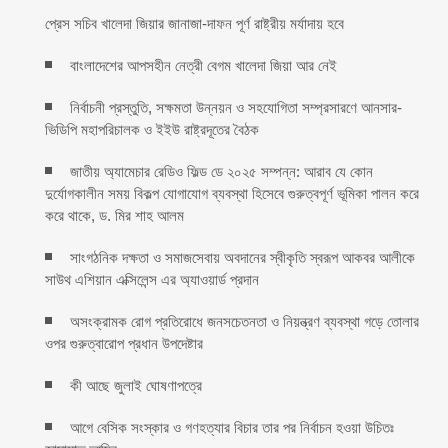
প্রেস সচিব খালেদা জিয়ার জানাজা-দাফন পূর্ণ রাষ্ট্রীয় মর্যাদায় হবে
বাংলাদেশের আপসহীন নেত্রী বেগম খালেদা জিয়া আর নেই
নির্বাচনী প্রস্তুতি, সক্ষমতা উন্নয়ন ও সহযোগিতা সম্প্রসারণে আনসার-
ভিডিপি মহাপরিচালক ও ইইউ রাষ্ট্রদূতের বৈঠক
জাতীয় অ্যামেচার রেডিও ফিল্ড ডে ২০২৫ সম্পন্ন: আরাব যে কোন
দুর্যোগকালীন সময় বিকল্প যোগাযোগ ব্যবস্থা হিসেবে গুরুত্বপূর্ণ ভূমিকা পালন করে
করে থাকে, ড. মির শাহ আলম
সাংগঠনিক দক্ষতা ও সমাজসেবায় অবদানের স্বীকৃতি স্বরূপ আকবর আলীকে
সাউথ এশিয়ান এক্সিলেন্স এর অ্যাওয়ার্ড প্রদান
অসংক্রামক রোগ প্রতিরোধে জনসচেতনতা ও নিয়ন্ত্রণ ব্যবস্থা গড়ে তোলার
ওপর গুরুত্বারোপ প্রধান উপদেষ্টার
কী আছে জুলাই ঘোষণাপত্রে
আগে বেসিক সংস্কার ও গণহত্যার বিচার তার পর নির্বাচন হওয়া উচিতঃ