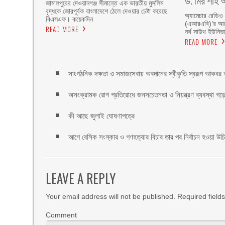
ড. মির শাহ আ
জামালপুরের দেওয়ানগঞ্জ সীমান্তে এক ভারতীয় মুসলিম
বৃদ্ধকে জোরপূর্বক বাংলাদেশে ঠেলে দেওয়ার চেষ্টা করেছে
অ্যামেচার রেডিও
বিএসএফ। কয়েকদিন
(এআরএবি)’র আয়ো
READ MORE
নর্থ সাউথ ইউনিভার
READ MORE
সাংগঠনিক দক্ষতা ও সমাজসেবায় অবদানের স্বীকৃতি স্বরূপ আকবর আ
অসংক্রামক রোগ প্রতিরোধে জনসচেতনতা ও নিয়ন্ত্রণ ব্যবস্থা গড়ে 
কী আছে জুলাই ঘোষণাপত্রে
আগে বেসিক সংস্কার ও গণহত্যার বিচার তার পর নির্বাচন হওয়া উ
LEAVE A REPLY
Your email address will not be published.
Required field
Comment