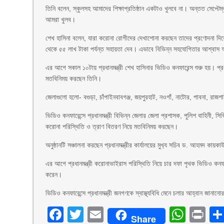
তিনি বলেন, স্কুলসহ আমাদের শিক্ষাপ্রতিষ্ঠান একটাও খুলবে না। অন্তত সেপ্ট
আমরা খুলব।
শেখ হাসিনা বলেন, যারা করোনা রোগীদের দেখাশোনা করছেন তাদের প্রণোদনা দিয়
থেকে ৫৫ লাখ টাকা পর্যন্ত সহায়তা দেব। এভাবে বিভিন্ন সহযোগিতার আশ্বাস আ
এর আগে সকাল ১০টায় প্রধানমন্ত্রী শেখ হা‌সিনার ভি‌ডিও কনফারেন্স শুরু হয়। প্
মতবি‌নিময় করছেন তিনি।
জেলাগুলো হলো- বগুড়া, চাঁপাইনবাবগঞ্জ, জয়পুরহাট, নওগাঁ, নাটোর, পাবনা, রাজশ
ভি‌ডিও কনফারেন্সে প্রধানমন্ত্রী বি‌ভিন্ন জেলার জেলা প্রশাসক, পু‌লিশ বা‌হিনী, সি‌
করোনা প‌রি‌স্থি‌তি ও ত্রাণ বিতরণ নিয়ে মত‌বি‌নিময় করছেন।
অনুষ্ঠানটি সঞ্চালনা ক‌রছেন প্রধানমন্ত্রীর কার্যালয়ের মুখ‌্য স‌চিব ড. আহমদ ক
এর আগে প্রধানমন্ত্রী করোনাভাইরাস পরিস্থিতি নিয়ে চার দফা পৃথক ভিডিও কনফার
করেন।
ভিডিও কনফারেন্সে প্রধানমন্ত্রী জনগণকে স্বাস্থ্যবিধি মেনে চলার আহ্বান জান
Facebook
Twitter
Email
What
Pr
Share