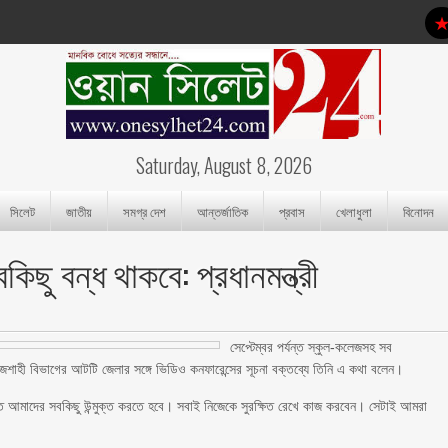
Saturday, August 8, 2026
সিলেট
জাতীয়
সমগ্র দেশ
আন্তর্জাতিক
প্রবাস
খেলাধুলা
বিনোদন
কিছু বন্ধ থাকবে: প্রধানমন্ত্রী
সেপ্টেম্বর পর্যন্ত স্কুল-কলেজসহ সব
র রাজশাহী বিভাগের আটটি জেলার সঙ্গে ভিডিও কনফারেন্সের সূচনা বক্তব্যে তিনি এ কথা বলেন।
 আমাদের সবকিছু উন্মুক্ত করতে হবে। সবাই নিজেকে সুরক্ষিত রেখে কাজ করবেন। সেটাই আমরা