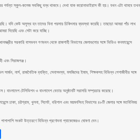
েম্বর পর্যন্ত স্কুল-কলেজ সবকিছু বন্ধ থাকবে। দেখা যাক করোনাভাইরাস কী হয়। যখন এটা থামবে তখ
েছি। যদি কেউ অসুস্থ হন তাদের বিনা পয়সায় চিকিৎসার ব্যবস্থা করেছি। তাছাড়া আমরা পাঁচ লাখ
মরা দিয়েছি এবং সেটা করে যাচ্ছি।
রধানমন্ত্রীর সরকা‌রি বাসভবন গণভবন থেকে রাজশাহী বিভাগের জেলাগুলোর সঙ্গে ভিডিও কনফারেন্সে
াহী এবং সিরাজগঞ্জ।
ভিল সার্জন, নার্স, রাজনৈ‌তিক ব‌্য‌ক্তি, সেনাসদস‌্য, মস‌জিদের ইমাম, শিক্ষকসহ বি‌ভিন্ন পেশাজীবীর সঙ্গে
ায়কাউস। বাংলাদেশ টেলিভিশন ও বাংলাদেশ বেতার অনুষ্ঠান‌টি সরাসরি সম্প্রচার করেছে।
েন্সে ঢাকা, চট্টগ্রাম, খুলনা, সিলেট, বরিশাল এবং ময়মনসিংহ বিভাগের ৪৮টি জেলার সঙ্গে মতবিনিময়
ানোর পাশাপাশি সংকট উত্তরণে বিভিন্ন প্রণোদনা প্যাকেজেরও ঘোষণা দেন।
sApp
int
Share