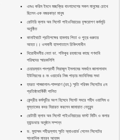
ন
এমএ করিম ইবনে মচ্ছব্বির বাংলাদেশের সকল মানুষের চোখে
ছিলেন এক নজরকাড়া মানুষ ‎
রোটারি ক্লাব অব সিলেট পাইওনিয়ারের বৃক্ষরোপণ কর্মসূচি
অনুষ্ঠিত
কানাইঘাটে প্রতিপক্ষের হামলায় পিতা ও পুত্র গুরুতর
আহত।। ওসমানী হাসপাতালে চিকিৎসাধীন
বিরোধীদলীয় নেতা ডা. শফিকুর রহমানের কাছে গণদাবি
পরিষদের স্মারকলিপি ‎
চেয়ারম্যান পদপ্রার্থী সিরাজুল ইসলামের সমর্থনে জালালাবাদ
ইউনিয়নের ৪ নং ওয়ার্ডের নিজ পাড়ায় মতবিনিময় সভা
হযরত শাহ্জালাল-শাহ্পরাণ (রহ.) স্মৃতি পরিষদ সিলেটের ৫ম
প্রতিষ্ঠাবার্ষিকী পালিত ‎​
কেন্দ্রীয় কর্মসূচীর অংশ হিসেবে সিলেট সদরে শহীদ ওয়াসিম ও
মুস্তাকের কবর যিয়ারত করলেন জামায়াত নেতৃবৃন্দ ‎
রোটারী ক্লাব অব সিলেট পাইওনিয়ারের ফাস্ট মিটিং ও কলার
হ্যান্ডভার অনুষ্ঠান সম্পন্ন
ড. মুহাম্মদ শহীদুল্লাহ স্মৃতি অ্যাওয়ার্ড পেলেন সিলেটের
সাংবাদিক মাহবুব আহমদ