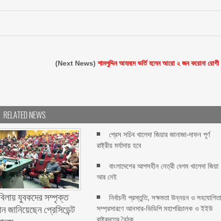
(Next News)
শামসুদ্দিন আহমদে ভর্তি হলেন আরো ২ জন করোনা রোগী
RELATED NEWS
প্রেস সচিব খালেদা জিয়ার জানাজা-দাফন পূর্ণ
রাষ্ট্রীয় মর্যাদায় হবে
বাংলাদেশের আপসহীন নেত্রী বেগম খালেদা জিয়া
আর নেই
বিলায় যুবকদের সম্পৃক্ত
নির্বাচনী প্রস্তুতি, সক্ষমতা উন্নয়ন ও সহযোগিত
ন জানিয়েছেন প্রেসিডেন্ট
সম্প্রসারণে আনসার-ভিডিপি মহাপরিচালক ও ইইউ
রাষ্ট্রদূতের বৈঠক