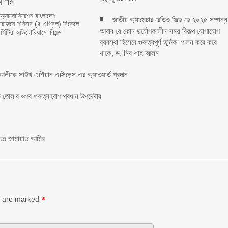
লম ‎ ‎
 অ্যাসোসিয়েশন বাংলাদেশ
জাতীয় অ্যামেচার রেডিও ফিল্ড ডে ২০২৫ সম্পন্ন
জনে শনিবার (৪ এপ্রিল) বিকেলে
আরাব যে কোন দুর্যোগকালীন সময় বিকল্প যোগাযোগ
্সিটির অডিটোরিয়ামে ‘বিয়ন্ড
ব্যবস্থা হিসেবে গুরুত্বপূর্ণ ভূমিকা পালন করে করে
থাকে, ড. মির শাহ আলম
লীকে সাউথ এশিয়ান এক্সিলেন্স এর অ্যাওয়ার্ড প্রদান
তোলার ওপর গুরুত্বারোপ প্রধান উপদেষ্টার
চিতঃ জামায়াত আমির
s are marked
*