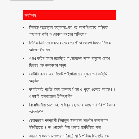
সর্বশেষ
সিলেটে আব্দুল্লাহ হত্যাকাণ্ডের পর আসামিপক্ষের বাড়িতে
গাছপালা কাটা ও দোকান দখলের অভিযোগ
সিসিক নির্বাচনে স্বতন্ত্র মেয়র প্রার্থীতা ঘোষণা দিলেন শিক্ষক
আহমদ ইয়াসিন
এমএ করিম ইবনে মচ্ছব্বির বাংলাদেশের সকল মানুষের চোখে
ছিলেন এক নজরকাড়া মানুষ ‎
রোটারি ক্লাব অব সিলেট পাইওনিয়ারের বৃক্ষরোপণ কর্মসূচি
অনুষ্ঠিত
কানাইঘাটে প্রতিপক্ষের হামলায় পিতা ও পুত্র গুরুতর আহত।।
ওসমানী হাসপাতালে চিকিৎসাধীন
বিরোধীদলীয় নেতা ডা. শফিকুর রহমানের কাছে গণদাবি পরিষদের
স্মারকলিপি ‎
চেয়ারম্যান পদপ্রার্থী সিরাজুল ইসলামের সমর্থনে জালালাবাদ
ইউনিয়নের ৪ নং ওয়ার্ডের নিজ পাড়ায় মতবিনিময় সভা
হযরত শাহ্জালাল-শাহ্পরাণ (রহ.) স্মৃতি পরিষদ সিলেটের ৫ম