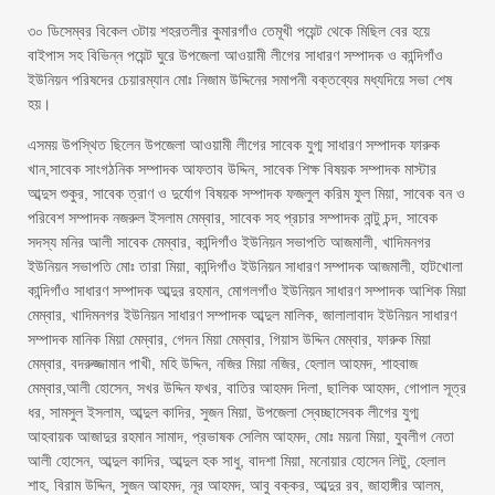
৩০ ডিসেম্বর বিকেল ৩টায় শহরতলীর কুমারগাঁও তেমূখী পয়েন্ট থেকে মিছিল বের হয়ে
বাইপাস সহ বিভিন্ন পয়েন্ট ঘুরে উপজেলা আওয়ামী লীগের সাধারণ সম্পাদক ও কান্দিগাঁও
ইউনিয়ন পরিষদের চেয়ারম্যান মোঃ নিজাম উদ্দিনের সমাপনী বক্তব্যের মধ্যদিয়ে সভা শেষ
হয়।
এসময় উপস্থিত ছিলেন উপজেলা আওয়ামী লীগের সাবেক যুগ্ম সাধারণ সম্পাদক ফারুক
খান,সাবেক সাংগঠনিক সম্পাদক আফতাব উদ্দিন, সাবেক শিক্ষ বিষয়ক সম্পাদক মাস্টার
আব্দুস শুকুর, সাবেক ত্রাণ ও দুর্যোগ বিষয়ক সম্পাদক ফজলুল করিম ফুল মিয়া, সাবেক বন ও
পরিবেশ সম্পাদক নজরুল ইসলাম মেম্বার, সাবেক সহ প্রচার সম্পাদক নান্টু চন্দ, সাবেক
সদস্য মনির আলী সাবেক মেম্বার, কান্দিগাঁও ইউনিয়ন সভাপতি আজমালী, খাদিমনগর
ইউনিয়ন সভাপতি মোঃ তারা মিয়া, কান্দিগাঁও ইউনিয়ন সাধারণ সম্পাদক আজমালী, হাটখোলা
কান্দিগাঁও সাধারণ সম্পাদক আব্দুর রহমান, মোগলগাঁও ইউনিয়ন সাধারণ সম্পাদক আশিক মিয়া
মেম্বার, খাদিমনগর ইউনিয়ন সাধারণ সম্পাদক আব্দুল মালিক, জালালাবাদ ইউনিয়ন সাধারণ
সম্পাদক মানিক মিয়া মেম্বার, গেদন মিয়া মেম্বার, গিয়াস উদ্দিন মেম্বার, ফারুক মিয়া
মেম্বার, বদরুজ্জামান পাখী, মহি উদ্দিন, নজির মিয়া নজির, হেলাল আহমদ, শাহবাজ
মেম্বার,আলী হোসেন, সখর উদ্দিন ফখর, বাতির আহমদ দিলা, ছালিক আহমদ, গোপাল সূত্র
ধর, সামসুল ইসলাম, আব্দুল কাদির, সুজন মিয়া, উপজেলা স্বেচ্ছাসেবক লীগের যুগ্ম
আহবায়ক আজাদুর রহমান সামাদ, প্রভাষক সেলিম আহমদ, মোঃ ময়না মিয়া, যুবলীগ নেতা
আলী হোসেন, আব্দুল কাদির, আব্দুল হক সাধু, বাদশা মিয়া, মনোয়ার হোসেন লিটু, হেলাল
শাহ, বিরাম উদ্দিন, সুজন আহমদ, নূর আহমদ, আবু বক্কর, আব্দুর রব, জাহাঙ্গীর আলম,