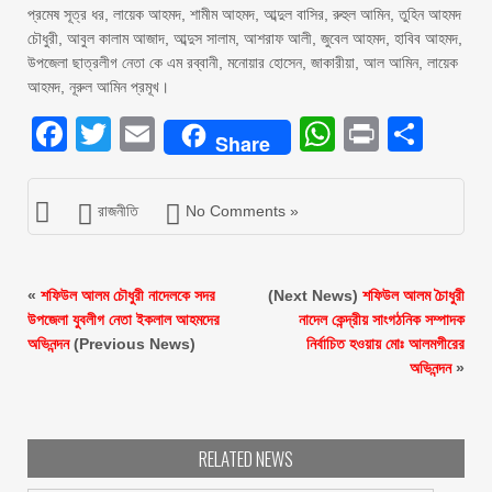
প্রমেষ সূত্র ধর, লায়েক আহমদ, শামীম আহমদ, আব্দুল বাসির, রুহুল আমিন, তুহিন আহমদ
চৌধুরী, আবুল কালাম আজাদ, আব্দুস সালাম, আশরাফ আলী, জুবেল আহমদ, হাবিব আহমদ,
উপজেলা ছাত্রলীগ নেতা কে এম রব্বানী, মনোয়ার হোসেন, জাকারীয়া, আল আমিন, লায়েক
আহমদ, নূরুল আমিন প্রমূখ।
Facebook
Twitter
Email
WhatsAp
Print
Sha
Share
রাজনীতি
No Comments »
«
শফিউল আলম চৌধুরী নাদেলকে সদর
(Next News)
শফিউল আলম চৈাধুরী
উপজেলা যুবলীগ নেতা ইকলাল আহমদের
নাদেল কেন্দ্রীয় সাংগঠনিক সম্পাদক
অভিনন্দন
(Previous News)
নির্বাচিত হওয়ায় মোঃ আলমগীরের
অভিনন্দন
»
RELATED NEWS