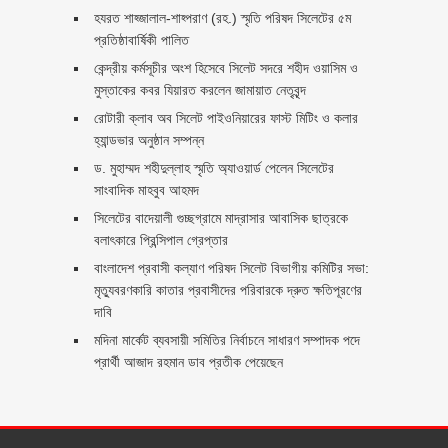
হযরত শাহ্জালাল-শাহ্পরাণ (রহ.) স্মৃতি পরিষদ সিলেটের ৫ম
প্রতিষ্ঠাবার্ষিকী পালিত ‎​
কেন্দ্রীয় কর্মসূচীর অংশ হিসেবে সিলেট সদরে শহীদ ওয়াসিম ও
মুস্তাকের কবর যিয়ারত করলেন জামায়াত নেতৃবৃন্দ ‎
রোটারী ক্লাব অব সিলেট পাইওনিয়ারের ফাস্ট মিটিং ও কলার
হ্যান্ডভার অনুষ্ঠান সম্পন্ন
ড. মুহাম্মদ শহীদুল্লাহ স্মৃতি অ্যাওয়ার্ড পেলেন সিলেটের
সাংবাদিক মাহবুব আহমদ
সিলেটের বাদেয়ালী গুচ্ছগ্রামে মাদ্রাসার আবাসিক ছাত্রকে
বলাৎকারে প্রিন্সিপাল গ্রেপ্তার ‎
বাংলাদেশ প্রবাসী কল্যাণ পরিষদ সিলেট বিভাগীয় কমিটির সভা:
মৃত্যুবরণকারি কাতার প্রবাসীদের পরিবারকে দ্রুত ক্ষতিপূরণের
দাবি
মদিনা মার্কেট ব্যবসায়ী সমিতির নির্বাচনে সাধারণ সম্পাদক পদে
প্রার্থী আজাদ রহমান ডাব প্রতীক পেয়েছেন ‎