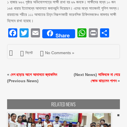
১ হাজার ৯৬২ পৃষ্ঠার অভিযোগপত্রে সাক্ষী রাখা হয় ৬৯ জনকে। সাক্ষীদের মধ্যে ১০ জন
১৬৪ ধারায় ইতোমধ্যে আদালতে জবানবন্দি দিয়েছেন। এদের মধ্যে সাতজনই পুলিশ সদস্য।
রায়হানের শরীরে ১১১ আঘাতের চিহ্ন নিরূপণকারী ফরেনসিক চিকিৎসককেও মামলার সাক্ষী
হিসেবে রাখা হয়েছে।
Facebook
Twitter
Email
WhatsAp
Print
Sha
Share
সিলেট
No Comments »
«
দেশ ছাড়ার আগে আদালতে জ্যাকলিন
(Next News)
সাকিবকে না পেয়ে
(Previous News)
ক্ষোভ ঝাড়লেন পাপন
»
RELATED NEWS