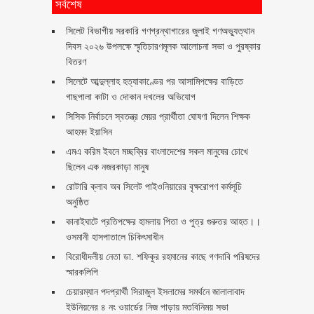
সর্বশেষ
সিলেট বিভাগীয় সরকারি গণগ্রন্থাগারের জুলাই গণঅভ্যুত্থান
দিবস ২০২৬ উপলক্ষে স্মৃতিচারণমূলক আলোচনা সভা ও পুরষ্কার
বিতরণ ‎ ‎
সিলেটে আব্দুল্লাহ হত্যাকাণ্ডের পর আসামিপক্ষের বাড়িতে
গাছপালা কাটা ও দোকান দখলের অভিযোগ
সিসিক নির্বাচনে স্বতন্ত্র মেয়র প্রার্থীতা ঘোষণা দিলেন শিক্ষক
আহমদ ইয়াসিন
এমএ করিম ইবনে মচ্ছব্বির বাংলাদেশের সকল মানুষের চোখে
ছিলেন এক নজরকাড়া মানুষ ‎
রোটারি ক্লাব অব সিলেট পাইওনিয়ারের বৃক্ষরোপণ কর্মসূচি
অনুষ্ঠিত
কানাইঘাটে প্রতিপক্ষের হামলায় পিতা ও পুত্র গুরুতর আহত।।
ওসমানী হাসপাতালে চিকিৎসাধীন
বিরোধীদলীয় নেতা ডা. শফিকুর রহমানের কাছে গণদাবি পরিষদের
স্মারকলিপি ‎
চেয়ারম্যান পদপ্রার্থী সিরাজুল ইসলামের সমর্থনে জালালাবাদ
ইউনিয়নের ৪ নং ওয়ার্ডের নিজ পাড়ায় মতবিনিময় সভা