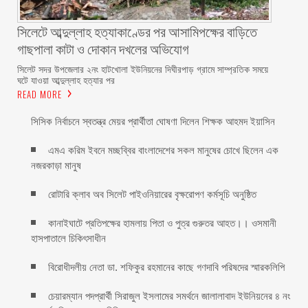
সিলেটে আব্দুল্লাহ হত্যাকাণ্ডের পর আসামিপক্ষের বাড়িতে
গাছপালা কাটা ও দোকান দখলের অভিযোগ
সিলেট সদর উপজেলার ২নং হাটখোলা ইউনিয়নের দিঘীরপাড় গ্রামে সাম্প্রতিক সময়ে
ঘটে যাওয়া আব্দুল্লাহ হত্যার পর
READ MORE
সিসিক নির্বাচনে স্বতন্ত্র মেয়র প্রার্থীতা ঘোষণা দিলেন শিক্ষক আহমদ ইয়াসিন
এমএ করিম ইবনে মচ্ছব্বির বাংলাদেশের সকল মানুষের চোখে ছিলেন এক
নজরকাড়া মানুষ ‎
রোটারি ক্লাব অব সিলেট পাইওনিয়ারের বৃক্ষরোপণ কর্মসূচি অনুষ্ঠিত
কানাইঘাটে প্রতিপক্ষের হামলায় পিতা ও পুত্র গুরুতর আহত।। ওসমানী
হাসপাতালে চিকিৎসাধীন
বিরোধীদলীয় নেতা ডা. শফিকুর রহমানের কাছে গণদাবি পরিষদের স্মারকলিপি ‎
চেয়ারম্যান পদপ্রার্থী সিরাজুল ইসলামের সমর্থনে জালালাবাদ ইউনিয়নের ৪ নং