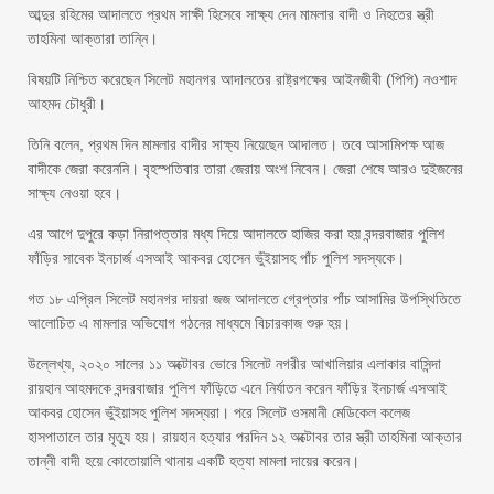
আব্দুর রহিমের আদালতে প্রথম সাক্ষী হিসেবে সাক্ষ্য দেন মামলার বাদী ও নিহতের স্ত্রী
তাহমিনা আক্তারা তান্নি।
বিষয়টি নিশ্চিত করেছেন সিলেট মহানগর আদালতের রাষ্ট্রপক্ষের আইনজীবী (পিপি) নওশাদ
আহমদ চৌধুরী।
তিনি বলেন, প্রথম দিন মামলার বাদীর সাক্ষ্য নিয়েছেন আদালত। তবে আসামিপক্ষ আজ
বাদীকে জেরা করেননি। বৃহস্পতিবার তারা জেরায় অংশ নিবেন। জেরা শেষে আরও দুইজনের
সাক্ষ্য নেওয়া হবে।
এর আগে দুপুরে কড়া নিরাপত্তার মধ্য দিয়ে আদালতে হাজির করা হয় বন্দরবাজার পুলিশ
ফাঁড়ির সাবেক ইনচার্জ এসআই আকবর হোসেন ভুঁইয়াসহ পাঁচ পুলিশ সদস্যকে।
গত ১৮ এপ্রিল সিলেট মহানগর দায়রা জজ আদালতে গ্রেপ্তার পাঁচ আসামির উপস্থিতিতে
আলোচিত এ মামলার অভিযোগ গঠনের মাধ্যমে বিচারকাজ শুরু হয়।
উল্লেখ্য, ২০২০ সালের ১১ অক্টোবর ভোরে সিলেট নগরীর আখালিয়ার এলাকার বাসিন্দা
রায়হান আহমদকে বন্দরবাজার পুলিশ ফাঁড়িতে এনে নির্যাতন করেন ফাঁড়ির ইনচার্জ এসআই
আকবর হোসেন ভুঁইয়াসহ পুলিশ সদস্যরা। পরে সিলেট ওসমানী মেডিকেল কলেজ
হাসপাতালে তার মৃত্যু হয়। রায়হান হত্যার পরদিন ১২ অক্টোবর তার স্ত্রী তাহমিনা আক্তার
তান্নী বাদী হয়ে কোতোয়ালি থানায় একটি হত্যা মামলা দায়ের করেন।