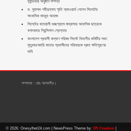
হ্যান্ডভার অনুষ্ঠান সম্পন্ন
ড. মুহাম্মদ শহীদুল্লাহ স্মৃতি অ্যাওয়ার্ড পেলেন সিলেটের
সাংবাদিক মাহবুব আহমদ
সিলেটের বাদেয়ালী গুচ্ছগ্রামে মাদ্রাসার আবাসিক ছাত্রকে
বলাৎকারে প্রিন্সিপাল গ্রেপ্তার ‎
বাংলাদেশ প্রবাসী কল্যাণ পরিষদ সিলেট বিভাগীয় কমিটির সভা:
মৃত্যুবরণকারি কাতার প্রবাসীদের পরিবারকে দ্রুত ক্ষতিপূরণের
দাবি
সম্পাদক : মোঃ আলমগীর।
© 2026: Onesylhet24.com
| NewsPress Theme by:
D5 Creation
|