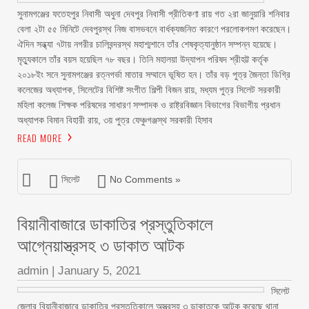
সুনামগঞ্জের ফতেহপুর নিবাসী অধুনা দেবপুর নিবাসী প্রীতিকণা রায় গত ২রা জানুয়ারি শনিবার
বেলা ২টা ৫৫ মিনিটে দেবপুরস্থ নিজ বাসভবনে বার্ধক্যজনিত কারণে পরলোকগমণ করেছেন।
ঐদিন সন্ধ্যা ৭টায় নগরীর চালিবন্দরস্থ মহাশ্মশানে তাঁর শেষকৃত্যানুষ্ঠান সম্পন্ন হয়েছে।
মৃত্যুকালে তাঁর বয়স হয়েছিল ৭৮ বছর। তিনি মহালয়া উদ্যাপন পরিষদ শ্রীহট্ট কর্তৃক
২০১৮ইং সনে সুনামগঞ্জের রত্নগর্ভা মাতার সম্মানে ভূষিত হন। তাঁর বড় পুত্র জৈন্তা ডিগ্রি
কলেজের অধ্যাপক, সিলেটের বিশিষ্ট সংগীত শিল্পী বিজন রায়, মধ্যম পুত্র সিলেট সরকারী
মহিলা কলেজ শিক্ষক পরিষদের সাধারণ সম্পাদক ও রাষ্ট্রবিজ্ঞান বিভাগের বিভাগীয় প্রধান
অধ্যাপক বিমান বিহারী রায়, ৩য় পুত্র ফেঞ্চুগঞ্জস্থ সরকারী হিসাব
READ MORE
সিলেট
No Comments »
বিয়ানীবাজারে ডাকাতির প্রস্তুতিকালে
আগ্নেয়াস্ত্রসহ ৩ ডাকাত আটক
admin
|
January 5, 2021
সিলেট
জেলার বিয়ানীবাজারে ডাকাতির প্রস্তুতিকালে অস্ত্রসহ ৩ ডাকাতকে আটক করেছে থানা