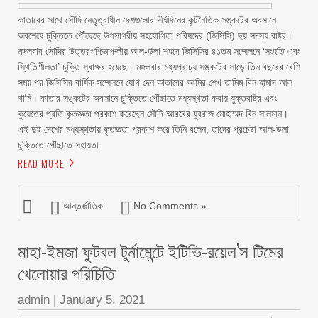
কাতারের সাথে সৌদি নেতৃত্বাধীন দেশগুলোর দীর্ঘদিনের কূটনৈতিক সঙ্কটের অবসানে
অবশেষে চুক্তিতে পৌঁছেছে উপসাগরীয় সহযোগিতা পরিষদের (জিসিসি) ছয় সদস্য রাষ্ট্র।
মঙ্গলবার সৌদির উত্তরপশ্চিমাঞ্চলীয় আল-উলা শহরে জিসিসির ৪১তম সম্মেলনে ‌‘সংহতি এবং
স্থিতিশীলতা’ চুক্তি স্বাক্ষর হয়েছে। মঙ্গলবার মধ্যপ্রাচ্য সঙ্কটের সাড়ে তিন বছরের বেশি
সময় পর জিসিসির বার্ষিক সম্মেলনে যোগ দেন কাতারের আমির শেখ তামিম বিন হামাদ আল
থানি। কাতার সঙ্কটের অবসানে চুক্তিতে পৌঁছাতে মধ্যস্থতা করায় যুক্তরাষ্ট্র এবং
কুয়েতের প্রতি কৃতজ্ঞতা প্রকাশ করেছেন সৌদি আরবের যুবরাজ মোহাম্মদ বিন সালমান।
এই দুই দেশের মধ্যস্থতায় কৃতজ্ঞতা প্রকাশ করে তিনি বলেন, তাদের প্রচেষ্টা আল-উলা
চুক্তিতে পৌঁছাতে সহায়তা
READ MORE
আন্তর্জাতিক
No Comments »
মাহা-ইমজা ফুটবল টুর্নামেন্টে ইটিভি-রয়েল’স টিমের
খেলোয়ার পরিচিতি
admin
|
January 5, 2021