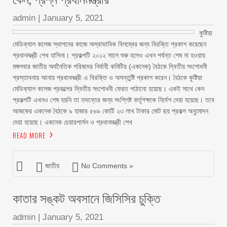
admin
|
January 5, 2021
কুষ্টিয়া
মেডিক্যাল কলেজ স্থাপনের কাজে অস্বাভাবিক বিলম্বের জন্য বিরক্তি প্রকাশ করেছেন
প্রধানমন্ত্রী শেখ হাসিনা। প্রকল্পটি ২০১২ সালে শুরু হলেও এখন পর্যন্ত শেষ না হওয়ায়
মঙ্গলবার জাতীয় অর্থনৈতিক পরিষদের নির্বাহী কমিটির (একনেক) বৈঠকে দ্বিতীয় সংশোধনী
প্রস্তাবনায় আনায় প্রধানমন্ত্রী এ বিরক্তি ও অসন্তুষ্টি প্রকাশ করেন। বৈঠকে কুষ্টিয়া
মেডিক্যাল কলেজ প্রকল্পের দ্বিতীয় সংশোধনী ফেরত পাঠানো হয়েছে। একই সাথে কেন
প্রকল্পটি এখনও শেষ হয়নি তা তদন্তের জন্য সংশ্লিষ্ট কর্তৃপক্ষকে নির্দেশ দেয়া হয়েছে। তবে
আজকের একনেক বৈঠকে ৯ হাজার ৫৬৯ কোটি ২৩ লাখ টাকার মোট ছয় প্রকল্প অনুমোদন
দেয়া হয়েছে। একনেক চেয়ারপার্সন ও প্রধানমন্ত্রী শেখ
READ MORE
জাতীয়
No Comments »
কাতার সঙ্কট অবসানে জিসিসির চুক্তি
admin
|
January 5, 2021