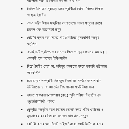
গাছপালা কাটা ও দোকান দখলের অভিযোগ
সিসিক নির্বাচনে স্বতন্ত্র মেয়র প্রার্থীতা ঘোষণা দিলেন শিক্ষক
আহমদ ইয়াসিন
এমএ করিম ইবনে মচ্ছব্বির বাংলাদেশের সকল মানুষের চোখে
ছিলেন এক নজরকাড়া মানুষ ‎
রোটারি ক্লাব অব সিলেট পাইওনিয়ারের বৃক্ষরোপণ কর্মসূচি
অনুষ্ঠিত
কানাইঘাটে প্রতিপক্ষের হামলায় পিতা ও পুত্র গুরুতর আহত।।
ওসমানী হাসপাতালে চিকিৎসাধীন
বিরোধীদলীয় নেতা ডা. শফিকুর রহমানের কাছে গণদাবি পরিষদের
স্মারকলিপি ‎
চেয়ারম্যান পদপ্রার্থী সিরাজুল ইসলামের সমর্থনে জালালাবাদ
ইউনিয়নের ৪ নং ওয়ার্ডের নিজ পাড়ায় মতবিনিময় সভা
হযরত শাহ্জালাল-শাহ্পরাণ (রহ.) স্মৃতি পরিষদ সিলেটের ৫ম
প্রতিষ্ঠাবার্ষিকী পালিত ‎​
কেন্দ্রীয় কর্মসূচীর অংশ হিসেবে সিলেট সদরে শহীদ ওয়াসিম ও
মুস্তাকের কবর যিয়ারত করলেন জামায়াত নেতৃবৃন্দ ‎
রোটারী ক্লাব অব সিলেট পাইওনিয়ারের ফাস্ট মিটিং ও কলার