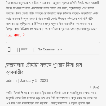
মিলনায়তনে অনুদানের চেক বিতরণ করা হয়। অনুষ্ঠানে প্রধান অতিথি সিলেট জেলা আওয়মী
লীগের সাধারন সম্পাদক এডভোকেট নাসির উদ্দিন খান বলেন, ‘প্রধানমন্ত্রী শেখ হাসিনা
ক্ষমতায় থাকায় দেশের গরীব অসহায় রোগাক্রান্ত মানুষ বিভিন্ন সাহায্য- সহযোগিতা ভোগ
করার মাধ্যমে উপকৃত হচ্ছেন। প্রধানমন্ত্রী দেশের উন্নয়ন কর্মকান্ডের পাশাপাশি গরীব
রোগাক্রান্ত ব্যক্তিদেরকে চিকিৎসার জন্য অনুদান দিয়ে সহযোগিতা করছেন তা সারা
বিশ্বের কাছে ইতিহাস হয়ে থাকবে।’ জেলা পরিষদের প্যানেল চেয়ারম্যান আমাতুজ জাহুরা
READ MORE
সিলেট
No Comments »
বন্দরবাজার-চৌহাট্টা সড়কে পুণরায় রিক্সা চান
ব্যবসায়ীরা
admin
|
January 5, 2021
সিলেট
নগরীর ভিআইপি সড়ক বন্দরবাজার-জিন্দাবাজার-চৌহাট্টা এলাকা যানজটমুক্ত রাখতে গত ১
জানুয়ারি থেকে রিক্সা চলাচাল বন্ধ করে দেয় সিটি করপোরেশন। বন্ধ করার পর থেকে গত
৩/৪ দিন থেকে যানজটমুক্ত ছিল সড়কটি। কিন্তু ব্যস্ততম এ সড়কে পুণরায় রিক্সা