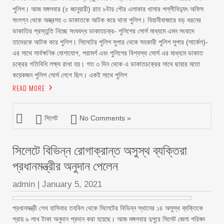
পুলিশ। আজ মঙ্গলবার (৫ জানুয়ারী) রাত ৮টায় পৌর এলাকার খাসার পল্লীবিদ্যুৎ অফিস
সংলগ্ন থেকে অস্ত্রসহ ৩ ডাকাতকে আটক করে থানা পুলিশ। বিয়ানীবাজারে বড় ধরনের
ডাকাতির প্রস্তুতি নিচ্ছে সংঘবদ্ধ ডাকাতচক্র- পুলিশের সোর্স মাধ্যমে এমন সংবাদে
তাদেরকে আটক করে পুলিশ। সিলেটের পুলিশ সুপার থেকে সহকারী পুলিশ সুপার (সার্কেল)-
এর সাথে সার্বক্ষণিক যোগাযোগ, পরামর্শ এবং পুলিশের বিশ্বস্থ সোর্স এর মাধ্যমে ডাকাত
চক্রের গতিবিধি লক্ষ্য রাখা হয়। গত ৩ দিন থেকে এ ডাকাতচক্রের সাথে ছায়ার মতো
কয়েকজন পুলিশ সোর্স লেগে ছিল। একই সাথে পুলিশ
READ MORE
সিলেট
No Comments »
সিলেটে বিভিন্ন রোগাক্রান্ত অসুস্থ ব্যক্তিরা
প্রধানমন্ত্রীর অনুদান পেলেন
admin
|
January 5, 2021
প্রধানমন্ত্রী শেখ হাসিনার তহবিল থেকে সিলেটের বিভিন্ন স্থানের ১৪ অসুস্থ ব্যক্তিকে
প্রায় ৬ লাখ টাকা অনুদান প্রদান করা হয়েছে। আজ মঙ্গলবার দুপুরে সিলেট জেলা পরিষদ