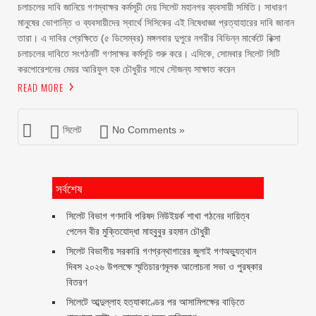
চলাচলের দাবি জানিয়ে গণস্বাক্ষর কর্মসূচী দেয় সিলেট মহানগর ব্যবসায়ী সমিতি। সাধারণ
মানুষের ভোগান্তি ও ব্যবসায়ীদের স্বার্থে সিসিকের এই নিষেধাজ্ঞা প্রত্যাহারের দাবি জানান
তারা। এ দাবির প্রেক্ষিতে (৫ ডিসেম্বর) মঙ্গলবার দুপুরে নগরীর বিভিন্ন মার্কেটে রিক্সা
চলাচলের দাবিতে সংগঠনটি গণসাক্ষর কর্মসূচি শুরু করে। এদিকে, সোমবার সিলেট সিটি
করপোরেশনের মেয়র আরিফুল হক চৌধুরীর সাথে সৌজন্য সাক্ষাত করেন
READ MORE
সিলেট
No Comments »
সর্বশেষ
সিলেট বিভাগ গণদাবি পরিষদ নিউইয়র্ক শাখা গঠনের দায়িত্ব
পেলেন বীর মুক্তিযোদ্ধা মাহবুবুর রহমান চৌধুরী ‎ ‎
সিলেট বিভাগীয় সরকারি গণগ্রন্থাগারের জুলাই গণঅভ্যুত্থান
দিবস ২০২৬ উপলক্ষে স্মৃতিচারণমূলক আলোচনা সভা ও পুরষ্কার
বিতরণ ‎ ‎
সিলেটে আব্দুল্লাহ হত্যাকাণ্ডের পর আসামিপক্ষের বাড়িতে