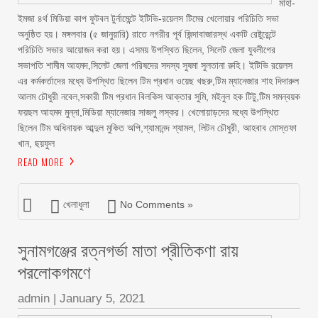
মাহা-
ইমজা ৪র্থ মিডিয়া কাপ ফুটবল টুর্নামেন্টে ইটিভি-রয়েলস টিমের খেলোয়ার পরিচিতি সভা
অনুষ্ঠিত হয়। মঙ্গলবার (৫ জানুয়ারি) রাতে নগরীর পূর্ব জিন্দাবাজারস্থ একটি রেষ্টুরেন্টে
পরিচিতি সভার আয়োজন করা হয়। এসময় উপস্থিত ছিলেন, সিলেট জেলা যুবলীগের
সভাপতি শামীম আহমদ,সিলেট জেলা পরিষদের সদস্য সুষমা সুলতানা রুহি। ইটিভি রয়েলস
এর কর্মকর্তাদের মধ্যে উপস্থিত ছিলেন টিম প্রধান ওয়েছ খছরু,টিম ম্যানেজার শাহ দিদারুল
আলম চৌধুরী নবেল,সকারী টিম প্রধান বিলকিস আক্তার সুমি, মইনুল হক টিটু,টিম সমন্বয়ক
ফয়ছল আহমদ মুন্না,মিডিয়া ম্যানেজার সাজলু লস্কর। খেলোয়াড়দের মধ্যে উপস্থিত
ছিলেন টিম অধিনায়ক আব্দুল মুকিত অপি,শ্যামানন্দ শ্যামল, লিটন চৌধুরী, আহবাব মোস্তফা
খান, ছয়ফুল
READ MORE
খেলাধুলা
No Comments »
সুনামগঞ্জের রত্নগর্ভা মাতা প্রীতিকণা রায়
পরলোকগমণে
admin
|
January 5, 2021