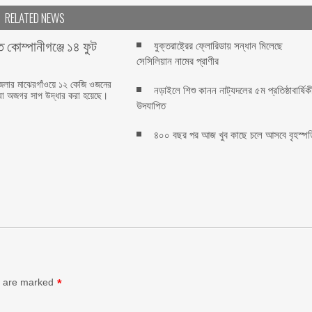
RELATED NEWS
ে কোম্পানীগঞ্জে ১৪ ফুট
যুক্তরাষ্ট্রের ফ্লোরিডায় সন্ধান মিলেছে
সেসিলিয়ান নামের প্রাণীর
জেলার মাঝেরগাঁওয়ে ১২ কেজি ওজনের
নড়াইলে শিশু কানন নাট্যদলের ৫ম প্রতিষ্ঠাবার্ষিক
বা অজগর সাপ উদ্ধার করা হয়েছে।
উদযাপিত
৪০০ বছর পর আজ খুব কাছে চলে আসবে বৃহস্পত
s are marked
*