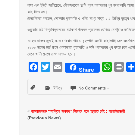
নাসা এক টুইটে জানিয়েছে, সৌরজগতের দু’টি গ্রহ পরস্পরের খুব কাছাকাছি আসা 
কাছ দিয়ে নয়।
বৈজ্ঞানিকরা বলছেন, সোমবার বৃহস্পতি ও শনির মধ্যে মাত্র ০.১ ডিগ্রি দূরত্ব থা
ওয়ান্ডার বিল্ট বিশ্ববিদ্যালয়ের মহাকাশ গবেষক প্রফেসর ডেভিড বেনট্রাও জা
১৬২৩ সালের জুলাই মাসে শেষবার শনি ও বৃহস্পতি এতটা কাছাকাছি চলে এসেছিল। 
১২২৬ সালের মার্চ মাসে একইভাবে বৃহস্পতি ও শনি পরস্পরের খুব কাছে চলে এস
থেকে খালি চোখে দেখা সম্ভব হবে।
Facebook
Twitter
Email
What
Pr
Share
বিচিত্র
No Comments »
«
বাংলাদেশকে ‘‘শান্তির জনপদ’’ হিসেবে গড়ে তুলতে চাই : পররাষ্ট্রমন্ত্রী
(Previous News)