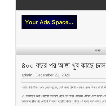
প্রচ্ছদ
৪০০ বছর পর আজ খুব কাছে চলে 
admin
|
December 21, 2020
অর্থাৎ গ্যালিলিও যখন বেঁচে ছিলেন, সেই সময় পৃথিবী একবার এমন ঘটনার সাক্
২১ ডিসেম্বর অর্থাৎ বছরের সবচেয়ে ছোট দিন আজ সোমবার সৌরমণ্ডলে বিরল এক
সূর্যাস্তের ঠিক পর কোনো উপকরণ ছাড়াই সাধারণ মানুষ এই দৃশ্য খালি চোখে দ