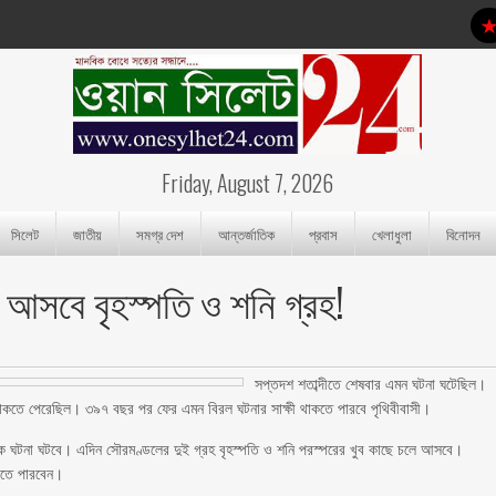
Friday, August 7, 2026
সিলেট
জাতীয়
সমগ্র দেশ
আন্তর্জাতিক
প্রবাস
খেলাধুলা
বিনোদন
আসবে বৃহস্পতি ও শনি গ্রহ!
সপ্তদশ শতাব্দীতে শেষবার এমন ঘটনা ঘটেছিল।
ষী থাকতে পেরেছিল। ৩৯৭ বছর পর ফের এমন বিরল ঘটনার সাক্ষী থাকতে পারবে পৃথিবীবাসী।
 ঘটনা ঘটবে। এদিন সৌরমণ্ডলের দুই গ্রহ বৃহস্পতি ও শনি পরস্পরের খুব কাছে চলে আসবে।
েখতে পারবেন।