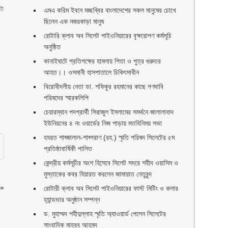
টা
এমএ করিম ইবনে মচ্ছব্বির বাংলাদেশের সকল মানুষের চোখে
ছিলেন এক নজরকাড়া মানুষ ‎
রোটারি ক্লাব অব সিলেট পাইওনিয়ারের বৃক্ষরোপণ কর্মসূচি
অনুষ্ঠিত
কানাইঘাটে প্রতিপক্ষের হামলায় পিতা ও পুত্র গুরুতর
আহত।। ওসমানী হাসপাতালে চিকিৎসাধীন
বিরোধীদলীয় নেতা ডা. শফিকুর রহমানের কাছে গণদাবি
পরিষদের স্মারকলিপি ‎
চেয়ারম্যান পদপ্রার্থী সিরাজুল ইসলামের সমর্থনে জালালাবাদ
ইউনিয়নের ৪ নং ওয়ার্ডের নিজ পাড়ায় মতবিনিময় সভা
হযরত শাহ্জালাল-শাহ্পরাণ (রহ.) স্মৃতি পরিষদ সিলেটের ৫ম
প্রতিষ্ঠাবার্ষিকী পালিত ‎​
কেন্দ্রীয় কর্মসূচীর অংশ হিসেবে সিলেট সদরে শহীদ ওয়াসিম ও
মুস্তাকের কবর যিয়ারত করলেন জামায়াত নেতৃবৃন্দ ‎
»
রোটারী ক্লাব অব সিলেট পাইওনিয়ারের ফাস্ট মিটিং ও কলার
হ্যান্ডভার অনুষ্ঠান সম্পন্ন
ড. মুহাম্মদ শহীদুল্লাহ স্মৃতি অ্যাওয়ার্ড পেলেন সিলেটের
সাংবাদিক মাহবুব আহমদ