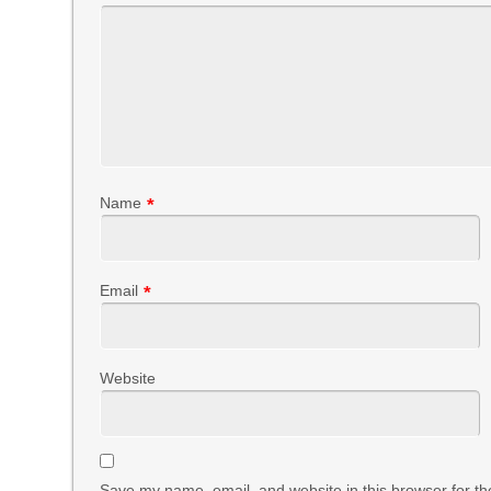
Name
*
Email
*
Website
Save my name, email, and website in this browser for th