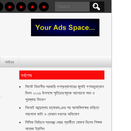
Search
for:
সাহিত্য
সর্বশেষ
সিলেট বিভাগীয় সরকারি গণগ্রন্থাগারের জুলাই গণঅভ্যুত্থান
দিবস ২০২৬ উপলক্ষে স্মৃতিচারণমূলক আলোচনা সভা ও
পুরষ্কার বিতরণ ‎ ‎
সিলেটে আব্দুল্লাহ হত্যাকাণ্ডের পর আসামিপক্ষের বাড়িতে
গাছপালা কাটা ও দোকান দখলের অভিযোগ
সিসিক নির্বাচনে স্বতন্ত্র মেয়র প্রার্থীতা ঘোষণা দিলেন শিক্ষক
আহমদ ইয়াসিন