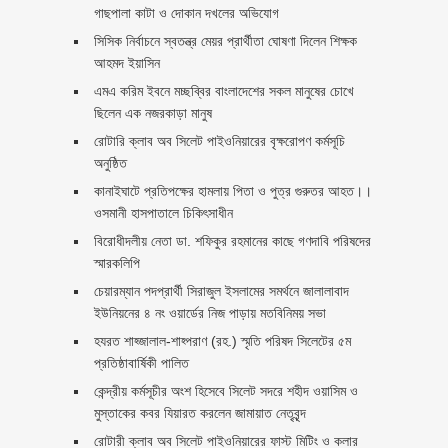
গাছপালা কাটা ও দোকান দখলের অভিযোগ
সিসিক নির্বাচনে স্বতন্ত্র মেয়র প্রার্থীতা ঘোষণা দিলেন শিক্ষক
আহমদ ইয়াসিন
এমএ করিম ইবনে মচ্ছব্বির বাংলাদেশের সকল মানুষের চোখে
ছিলেন এক নজরকাড়া মানুষ ‎
রোটারি ক্লাব অব সিলেট পাইওনিয়ারের বৃক্ষরোপণ কর্মসূচি
অনুষ্ঠিত
কানাইঘাটে প্রতিপক্ষের হামলায় পিতা ও পুত্র গুরুতর আহত।।
ওসমানী হাসপাতালে চিকিৎসাধীন
বিরোধীদলীয় নেতা ডা. শফিকুর রহমানের কাছে গণদাবি পরিষদের
স্মারকলিপি ‎
চেয়ারম্যান পদপ্রার্থী সিরাজুল ইসলামের সমর্থনে জালালাবাদ
ইউনিয়নের ৪ নং ওয়ার্ডের নিজ পাড়ায় মতবিনিময় সভা
হযরত শাহ্জালাল-শাহ্পরাণ (রহ.) স্মৃতি পরিষদ সিলেটের ৫ম
প্রতিষ্ঠাবার্ষিকী পালিত ‎​
কেন্দ্রীয় কর্মসূচীর অংশ হিসেবে সিলেট সদরে শহীদ ওয়াসিম ও
মুস্তাকের কবর যিয়ারত করলেন জামায়াত নেতৃবৃন্দ ‎
রোটারী ক্লাব অব সিলেট পাইওনিয়ারের ফাস্ট মিটিং ও কলার