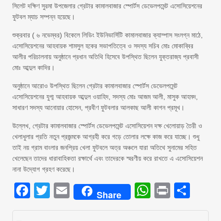
সিলেট দক্ষিণ সুরমা উপজেলার গ্রেটার কামালবাজার স্পোর্টস ডেভেলপমেন্ট এসোসিয়েশনের
ফুটবল ম্যাচ সম্পন্ন হয়েছে।
শুক্রবার ( ৬ নভেম্বর) বিকেলে লিডিং ইউনিভার্সিটি কামালবাজার ক্যাম্পাস সংলগ্ন মাঠে,
এসোসিয়েশনের আহবায়ক শামসুল হকের সভাপতিত্বে ও সদস্য সচিব মোঃ মোকাব্বির
আলীর পরিচালনায় অনুষ্ঠানে প্রধান অতিথি হিসেবে উপস্থিত ছিলেন যুক্তরাজ্য প্রবাসী
মোঃ আব্দুল কাদির।
অনুষ্ঠানে আরোও উপস্থিত ছিলেন গ্রেটার কামালবাজার স্পোর্টস ডেভেলপমেন্ট
এসোসিয়েশনের যুগ্ম আহবায়ক আব্দুল ওয়াহিদ, সদস্য মোঃ আজম আলী, মাসুক আহমদ,
সাধারণ সদস্য আনোয়ার হোসেন, প্রবীণ ফুটবলার আলকাছ আলী কাগন প্রমূখ।
উল্লেখ, গ্রেটার কামালবাজার স্পোর্টস ডেভেলপমেন্ট এসোসিয়েশন দক্ষ খেলোয়াড় তৈরী ও
খেলাধুলার প্রতি নতুন প্রজন্মকে আগ্রহী করে গড়ে তোলার লক্ষে কাজ করে যাচ্ছে। শুধু
তাই নয় গ্রাম বাংলার জনপ্রিয় খেলা ফুটবলে অত্র অঞ্চলে যারা অতিথে সুনামের সহিত
খেলেছেন তাদের ধারাবাহিকতা রক্ষার্থে এবং তাদেরকে স্মরণীয় করে রাখতে এ এসোসিয়েশন
নানা উদ্যোগ গ্রহণ করেছে।
Facebook
Twitter
Email
WhatsAp
Print
Sha
Share