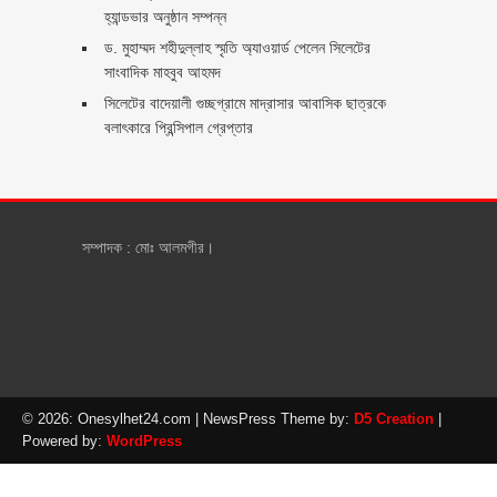
হ্যান্ডভার অনুষ্ঠান সম্পন্ন
ড. মুহাম্মদ শহীদুল্লাহ স্মৃতি অ্যাওয়ার্ড পেলেন সিলেটের
সাংবাদিক মাহবুব আহমদ
সিলেটের বাদেয়ালী গুচ্ছগ্রামে মাদ্রাসার আবাসিক ছাত্রকে
বলাৎকারে প্রিন্সিপাল গ্রেপ্তার ‎
সম্পাদক : মোঃ আলমগীর।
© 2026: Onesylhet24.com
| NewsPress Theme by:
D5 Creation
|
Powered by:
WordPress