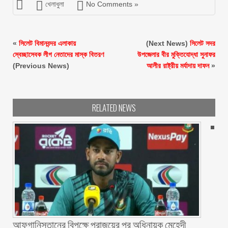
খেলাধুলা
No Comments »
«
সিলেট বিমানবন্দর এলাকায়
(Next News)
সিলেট সদর
স্বেচ্ছাসেবক লীগ নেতাদের মাস্ক বিতরণ
উপজেলার বীর মুক্তিযোদ্ধা সুনাফর
(Previous News)
আলীর রাষ্ট্রীয় মর্যাদায় দাফন
»
RELATED NEWS
আফগানিস্তানের বিপক্ষে পরাজয়ের পর অধিনায়ক মেহেদী