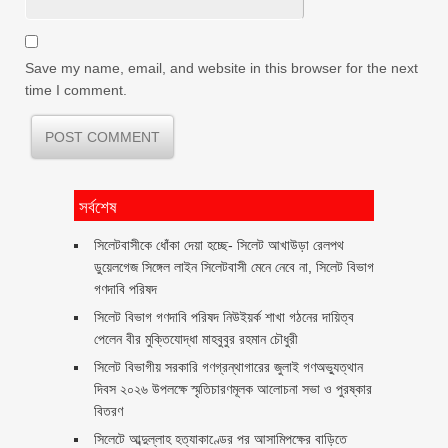
Save my name, email, and website in this browser for the next
time I comment.
সর্বশেষ
‎সিলেটবাসীকে ধোঁকা দেয়া হচ্ছে- সিলেট আখাউড়া রেলপথ
ডুয়েলগেজ সিঙ্গেল লাইন সিলেটবাসী মেনে নেবে না, সিলেট বিভাগ
গণদাবি পরিষদ
সিলেট বিভাগ গণদাবি পরিষদ নিউইয়র্ক শাখা গঠনের দায়িত্ব
পেলেন বীর মুক্তিযোদ্ধা মাহবুবুর রহমান চৌধুরী ‎ ‎
সিলেট বিভাগীয় সরকারি গণগ্রন্থাগারের জুলাই গণঅভ্যুত্থান
দিবস ২০২৬ উপলক্ষে স্মৃতিচারণমূলক আলোচনা সভা ও পুরষ্কার
বিতরণ ‎ ‎
সিলেটে আব্দুল্লাহ হত্যাকাণ্ডের পর আসামিপক্ষের বাড়িতে