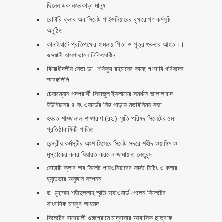
ছিলেন এক নজরকাড়া মানুষ ‎
রোটারি ক্লাব অব সিলেট পাইওনিয়ারের বৃক্ষরোপণ কর্মসূচি
অনুষ্ঠিত
কানাইঘাটে প্রতিপক্ষের হামলায় পিতা ও পুত্র গুরুতর আহত।।
ওসমানী হাসপাতালে চিকিৎসাধীন
বিরোধীদলীয় নেতা ডা. শফিকুর রহমানের কাছে গণদাবি পরিষদের
স্মারকলিপি ‎
চেয়ারম্যান পদপ্রার্থী সিরাজুল ইসলামের সমর্থনে জালালাবাদ
ইউনিয়নের ৪ নং ওয়ার্ডের নিজ পাড়ায় মতবিনিময় সভা
হযরত শাহ্জালাল-শাহ্পরাণ (রহ.) স্মৃতি পরিষদ সিলেটের ৫ম
প্রতিষ্ঠাবার্ষিকী পালিত ‎​
কেন্দ্রীয় কর্মসূচীর অংশ হিসেবে সিলেট সদরে শহীদ ওয়াসিম ও
মুস্তাকের কবর যিয়ারত করলেন জামায়াত নেতৃবৃন্দ ‎
রোটারী ক্লাব অব সিলেট পাইওনিয়ারের ফাস্ট মিটিং ও কলার
হ্যান্ডভার অনুষ্ঠান সম্পন্ন
ড. মুহাম্মদ শহীদুল্লাহ স্মৃতি অ্যাওয়ার্ড পেলেন সিলেটের
সাংবাদিক মাহবুব আহমদ
সিলেটের বাদেয়ালী গুচ্ছগ্রামে মাদ্রাসার আবাসিক ছাত্রকে