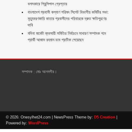
বলাৎকারে প্রিন্সিপাল গ্রেপ্তার ‎
বাংলাদেশ প্রবাসী কল্যাণ পরিষদ সিলেট বিভাগীয় কমিটির সভা:
মৃত্যুবরণকারি কাতার প্রবাসীদের পরিবারকে দ্রুত ক্ষতিপূরণের
দাবি
মদিনা মার্কেট ব্যবসায়ী সমিতির নির্বাচনে সাধারণ সম্পাদক পদে
প্রার্থী আজাদ রহমান ডাব প্রতীক পেয়েছেন ‎
সম্পাদক : মোঃ আলমগীর।
© 2026: Onesylhet24.com
| NewsPress Theme by:
D5 Creation
|
Powered by:
WordPress