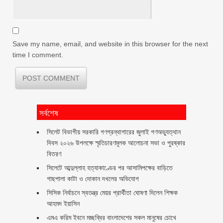
Save my name, email, and website in this browser for the next
time I comment.
সর্বশেষ
সিলেট বিভাগীয় সরকারি গণগ্রন্থাগারের জুলাই গণঅভ্যুত্থান
দিবস ২০২৬ উপলক্ষে স্মৃতিচারণমূলক আলোচনা সভা ও পুরষ্কার
বিতরণ ‎ ‎
সিলেটে আব্দুল্লাহ হত্যাকাণ্ডের পর আসামিপক্ষের বাড়িতে
গাছপালা কাটা ও দোকান দখলের অভিযোগ
সিসিক নির্বাচনে স্বতন্ত্র মেয়র প্রার্থীতা ঘোষণা দিলেন শিক্ষক
আহমদ ইয়াসিন
এমএ করিম ইবনে মচ্ছব্বির বাংলাদেশের সকল মানুষের চোখে