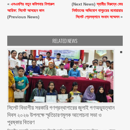
«
এসএমপির নতুন কমিশনার নিশারুল
(Next News)
স্বামীর বিরুদ্ধে ফের
আরিফ: সিলেট আসছেন কাল
নির্যাতনের অভিযোগ বালুচরের মনোয়ারার
(Previous News)
সিলেট প্রেসক্লাবে সংবাদ সম্মেলন
»
RELATED NEWS
সিলেট বিভাগীয় সরকারি গণগ্রন্থাগারের জুলাই গণঅভ্যুত্থান
দিবস ২০২৬ উপলক্ষে স্মৃতিচারণমূলক আলোচনা সভা ও
পুরষ্কার বিতরণ ‎ ‎