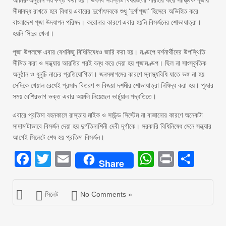
আচার-অনুষ্ঠান সংক্ষিপ্ত করা হয়। উৎসব সংশ্লিষ্ট বিষয়গুলো পরিহার করে সাত্ত্বিক পূজায়
সীমাবদ্ধ রাখতে হবে বিধায় এবারের দুর্গোৎসবকে শুধু ‘দুর্গাপূজা’ হিসেবে অভিহিত করে
বাংলাদেশ পূজা উদযাপন পরিষদ। করোনার কারণে এবার হয়নি বিসর্জনের শোভাযাত্রা।
হয়নি সিঁদুর খেলা।
পূজা উপলক্ষে এবার বেশকিছু বিধিনিষেধও জারি করা হয়। মণ্ডপে দর্শনার্থীদের উপস্থিতি
সীমিত করা ও সন্ধ্যায় আরতির পরই বন্ধ করে দেয়া হয় পূজামণ্ডপ। ছিল না সাংস্কৃতিক
অনুষ্ঠান ও ধুনুচি নাচের প্রতিযোগিতা। জনসমাগমের কারণে স্বাস্থ্যবিধি যাতে ভঙ্গ না হয়
সেদিকে খেয়াল রেখেই প্রসাদ বিতরণ ও বিজয়া দশমীর শোভাযাত্রা নিষিদ্ধ করা হয়। পূজার
সময় বেশিরভাগ ভক্ত এবার অঞ্জলি নিয়েছেন ভার্চুয়াল পদ্ধতিতে।
এবারে প্রতিমা বহনকালে রাস্তায় মাইক ও সাউন্ড সিস্টেম না বাজানোর কারণে অনেকটা
সাদামাটাভাবে বিসর্জন দেয়া হয় দুর্গতিনাশিনী দেবী দূর্গাকে। সরকারি বিধিনিষেধ মেনে সন্ধ্যার
আগেই সিলেটে শেষ হয় প্রতিমা বিসর্জন।
Facebook
Twitter
Email
WhatsAp
Print
Sha
Share
সিলেট
No Comments »