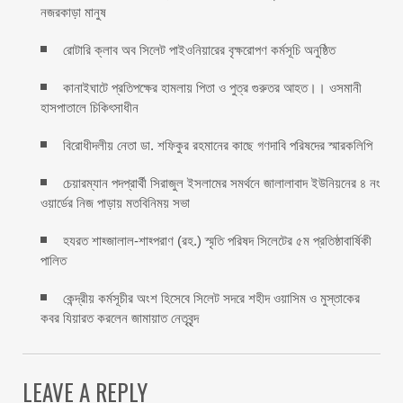
নজরকাড়া মানুষ ‎
রোটারি ক্লাব অব সিলেট পাইওনিয়ারের বৃক্ষরোপণ কর্মসূচি অনুষ্ঠিত
কানাইঘাটে প্রতিপক্ষের হামলায় পিতা ও পুত্র গুরুতর আহত।। ওসমানী
হাসপাতালে চিকিৎসাধীন
বিরোধীদলীয় নেতা ডা. শফিকুর রহমানের কাছে গণদাবি পরিষদের স্মারকলিপি ‎
চেয়ারম্যান পদপ্রার্থী সিরাজুল ইসলামের সমর্থনে জালালাবাদ ইউনিয়নের ৪ নং
ওয়ার্ডের নিজ পাড়ায় মতবিনিময় সভা
হযরত শাহ্জালাল-শাহ্পরাণ (রহ.) স্মৃতি পরিষদ সিলেটের ৫ম প্রতিষ্ঠাবার্ষিকী
পালিত ‎​
কেন্দ্রীয় কর্মসূচীর অংশ হিসেবে সিলেট সদরে শহীদ ওয়াসিম ও মুস্তাকের
কবর যিয়ারত করলেন জামায়াত নেতৃবৃন্দ ‎
LEAVE A REPLY