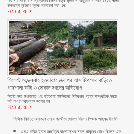
বিভাগীয় সরকারি গণগ্রন্থাগার সিলেট কর্তৃক জুলাই গণঅভ্যুত্থান দিবস ২০২৬ পালন
উপলক্ষ্যে স্মৃতিচারণমূলক আলোচনা সভা এবং
READ MORE
সিলেটে আব্দুল্লাহ হত্যাকাণ্ডের পর আসামিপক্ষের বাড়িতে
গাছপালা কাটা ও দোকান দখলের অভিযোগ
সিলেট সদর উপজেলার ২নং হাটখোলা ইউনিয়নের দিঘীরপাড় গ্রামে সাম্প্রতিক সময়ে
ঘটে যাওয়া আব্দুল্লাহ হত্যার পর
READ MORE
সিসিক নির্বাচনে স্বতন্ত্র মেয়র প্রার্থীতা ঘোষণা দিলেন শিক্ষক আহমদ ইয়াসিন
এমএ করিম ইবনে মচ্ছব্বির বাংলাদেশের সকল মানুষের চোখে ছিলেন এক