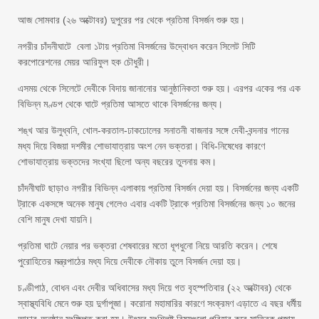
আজ সোমবার (২৬ অক্টোবর) দুপুরের পর থেকে প্রতিমা বিসর্জন শুরু হয়।
নগরীর চাঁদনীঘাটে বেলা ১টায় প্রতিমা বিসর্জনের উদ্বোধন করেন সিলেট সিটি
করপোরেশনের মেয়র আরিফুল হক চৌধুরী।
এসময় থেকে সিলেটে দেবীকে বিদায় জানানোর আনুষ্ঠানিকতা শুরু হয়। এরপর একের পর এক
বিভিন্ন মণ্ডপ থেকে ঘাটে প্রতিমা আসতে থাকে বিসর্জনের জন্য।
শঙ্খ আর উলুধ্বনি, খোল-করতাল-ঢাকঢোলের সনাতনী বাজনার সঙ্গে দেবী-বন্দনার গানের
মধ্য দিয়ে বিজয়া দশমীর শোভাযাত্রায় অংশ নেন ভক্তরা। বিধি-নিষেধের কারণে
শোভাযাত্রায় ভক্তদের সংখ্যা ছিলো অন্য বছরের তুলনায় কম।
চাঁদনীঘাট ছাড়াও নগরীর বিভিন্ন এলাকায় প্রতিমা বিসর্জন দেয়া হয়। বিসর্জনের জন্য একটি
ট্রাকে একসঙ্গে অনেক মানুষ গেলেও এবার একটি ট্রাকে প্রতিমা বিসর্জনের জন্য ১০ জনের
বেশি মানুষ দেখা যায়নি।
প্রতিমা ঘাটে নেয়ার পর ভক্তরা শেষবারের মতো ধূপধুনো নিয়ে আরতি করেন। শেষে
পুরোহিতের মন্ত্রপাঠের মধ্য দিয়ে দেবীকে নৌকায় তুলে বিসর্জন দেয়া হয়।
চণ্ডীপাঠ, বোধন এবং দেবীর অধিবাসের মধ্য দিয়ে গত বৃহস্পতিবার (২২ অক্টোবর) থেকে
স্বাস্থ্যবিধি মেনে শুরু হয় দুর্গাপূজা। করোনা মহামারির কারণে সংক্রমণ এড়াতে এ বছর ধর্মীয়