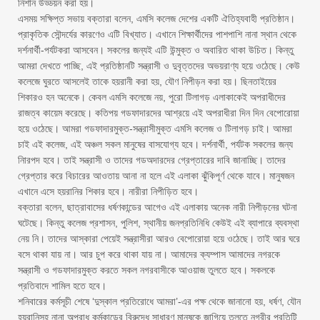
নিশান উড্ডয়ন করা হয়।
এসময় সক্ষিপ্ত সভায় বক্তারা বলেন, এমসি কলেজ দেশের একটি ঐতিহ্যবাহী প্রতিষ্ঠান।
প্রাকৃতিক সৌন্দর্যের কারণেও এটি বিখ্যাত। এখানে শিক্ষার্থীদের পাশপাশি নানা স্থান থেকে
দর্শনার্থী-পর্যটকরা আসবেন। সকলের জন্যই এটি উন্মুক্ত ও অবারিত থাকা উচিত। কিন্তু
আমরা দেখতে পাচ্ছি, এই প্রতিষ্ঠানটি সন্ত্রাসী ও দুবৃত্তদের অভয়রাণ্য হয়ে ওঠেছে। কেউ
কলেজে ঘুরতে আসলেই তাকে হয়রানী করা হয়, যৌণ নিপীড়ন করা হয়। ছিনতাইয়ের
শিকারও হন অনেকে। কেবল এমসি কলেজে নয়, পুরো টিলাগড় এলাকাকেই অপরাধীদের
রাজত্ব কায়েম করেছে। কতিপয় গডফাদারদের আশ্রয়ে এই অপরাধীরা দিন দিন বেপোরোয়া
হয়ে ওঠেছে। আমরা গডফাদারমুক্ত-সন্ত্রাসীমুক্ত এমসি কলেজ ও টিলাগড় চাই। আমরা
চাই এই কলেজ, এই অঞ্চল সকল মানুষের বাসযোগ্য হবে। দর্শনার্থী, পর্যটক সকলের জন্য
নিারপদ হবে। তাই সন্ত্রাসী ও তাদের গডঅদারদের গ্রেপ্তারের দাবি জানাচ্ছি। তাদের
গ্রেপ্তার করে বিচারের আওতায় আনা না হলে এই এলাকা ঝুঁকিপূর্ণ থেকে যাবে। মানুষজন
এখানে এসে হয়রানির শিকার হবে। নারীরা নিপীড়িত হবে।
বক্তারা বলেন, ছাত্রাবাসের ধর্ষণকান্ডের আগেও এই এলাকায় অনেক নারী নিপীড়নের ঘটনা
ঘটেছে। কিন্তু কলেজ প্রশাসন, পুলিশ, স্থানীয় জনপ্রতিনিধি কেউই এই ব্যাপারে ব্যবস্থা
নেয় নি। তাদের আস্কারা পেয়েই সন্ত্রাসীরা আরও বেপোরোয়া হয়ে ওঠেছে। তাই আর ঘরে
বসে থাকা যায় না। আর চুপ করে থাকা যায় না। আমাদের ক্যম্পাস আমাদের নগরকে
সন্ত্রাসী ও গডফাদারমুক্ত করতে সকল নগরবাসীকে আওয়াজ তুলতে হবে। সকলকে
প্রতিবাদে শামিল হতে হবে।
শনিবারের কর্মসূচী শেষে ‘দুস্কাল প্রতিরোধে আমরা’-এর পক্ষ থেকে জানানো হয়, ধর্ষণ, যৌন
হয়রানিসহ নানা অপরাধ কর্মকান্ডের বিরুদ্ধে সাধারণ মানুষকে জাগিয়ে তুলতে নগরীর প্রতিটি