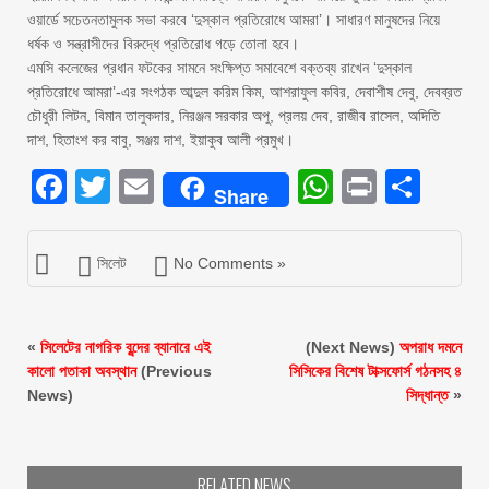
ওয়ার্ডে সচেতনতামুলক সভা করবে ‘দুস্কাল প্রতিরোধে আমরা’। সাধারণ মানুষদের নিয়ে
ধর্ষক ও সন্ত্রাসীদের বিরুদ্ধে প্রতিরোধ গড়ে তোলা হবে।
এমসি কলেজের প্রধান ফটকের সামনে সংক্ষিপ্ত সমাবেশে বক্তব্য রাখেন ‘দুস্কাল
প্রতিরোধে আমরা’-এর সংগঠক আব্দুল করিম কিম, আশরাফুল কবির, দেবাশীষ দেবু, দেবব্রত
চৌধুরী লিটন, বিমান তালুকদার, নিরঞ্জন সরকার অপু, প্রলয় দেব, রাজীব রাসেল, অদিতি
দাশ, হিতাংশ কর বাবু, সঞ্জয় দাশ, ইয়াকুব আলী প্রমুখ।
Facebook
Twitter
Email
WhatsAp
Print
Sha
Share
সিলেট
No Comments »
«
সিলেটের নাগরিক বূন্দের ব্যানারে এই
(Next News)
অপরাধ দমনে
কালো পতাকা অবস্থান
(Previous
সিসিকের বিশেষ টাক্সফোর্স গঠনসহ ৪
News)
সিদ্ধান্ত
»
RELATED NEWS