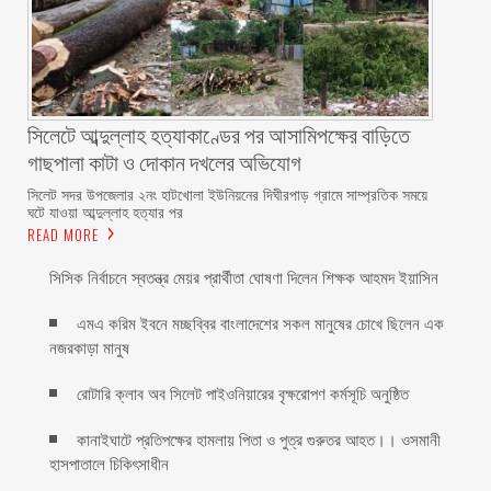
সিলেটে আব্দুল্লাহ হত্যাকাণ্ডের পর আসামিপক্ষের বাড়িতে
গাছপালা কাটা ও দোকান দখলের অভিযোগ
সিলেট সদর উপজেলার ২নং হাটখোলা ইউনিয়নের দিঘীরপাড় গ্রামে সাম্প্রতিক সময়ে
ঘটে যাওয়া আব্দুল্লাহ হত্যার পর
READ MORE
সিসিক নির্বাচনে স্বতন্ত্র মেয়র প্রার্থীতা ঘোষণা দিলেন শিক্ষক আহমদ ইয়াসিন
এমএ করিম ইবনে মচ্ছব্বির বাংলাদেশের সকল মানুষের চোখে ছিলেন এক
নজরকাড়া মানুষ ‎
রোটারি ক্লাব অব সিলেট পাইওনিয়ারের বৃক্ষরোপণ কর্মসূচি অনুষ্ঠিত
কানাইঘাটে প্রতিপক্ষের হামলায় পিতা ও পুত্র গুরুতর আহত।। ওসমানী
হাসপাতালে চিকিৎসাধীন