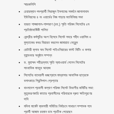
স্মারকলিপি ‎
চেয়ারম্যান পদপ্রার্থী সিরাজুল ইসলামের সমর্থনে জালালাবাদ
ইউনিয়নের ৪ নং ওয়ার্ডের নিজ পাড়ায় মতবিনিময় সভা
হযরত শাহ্জালাল-শাহ্পরাণ (রহ.) স্মৃতি পরিষদ সিলেটের ৫ম
প্রতিষ্ঠাবার্ষিকী পালিত ‎​
কেন্দ্রীয় কর্মসূচীর অংশ হিসেবে সিলেট সদরে শহীদ ওয়াসিম ও
মুস্তাকের কবর যিয়ারত করলেন জামায়াত নেতৃবৃন্দ ‎
রোটারী ক্লাব অব সিলেট পাইওনিয়ারের ফাস্ট মিটিং ও কলার
হ্যান্ডভার অনুষ্ঠান সম্পন্ন
ড. মুহাম্মদ শহীদুল্লাহ স্মৃতি অ্যাওয়ার্ড পেলেন সিলেটের
সাংবাদিক মাহবুব আহমদ
সিলেটের বাদেয়ালী গুচ্ছগ্রামে মাদ্রাসার আবাসিক ছাত্রকে
বলাৎকারে প্রিন্সিপাল গ্রেপ্তার ‎
বাংলাদেশ প্রবাসী কল্যাণ পরিষদ সিলেট বিভাগীয় কমিটির সভা:
মৃত্যুবরণকারি কাতার প্রবাসীদের পরিবারকে দ্রুত ক্ষতিপূরণের
দাবি
মদিনা মার্কেট ব্যবসায়ী সমিতির নির্বাচনে সাধারণ সম্পাদক পদে
প্রার্থী আজাদ রহমান ডাব প্রতীক পেয়েছেন ‎