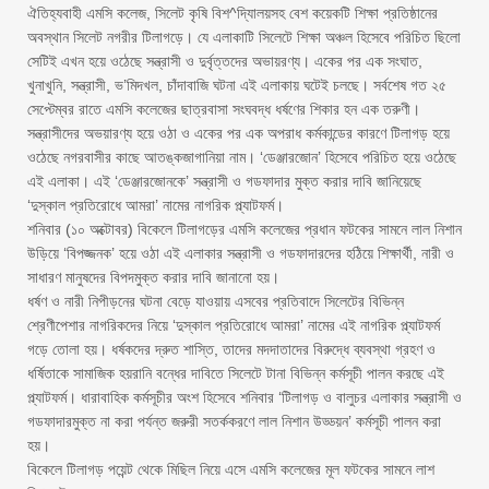
ঐতিহ্যবাহী এমসি কলেজ, সিলেট কৃষি বিশ^দ্যিালয়সহ বেশ কয়েকটি শিক্ষা প্রতিষ্ঠানের
অবস্থান সিলেট নগরীর টিলাগড়ে। যে এলাকাটি সিলেটে শিক্ষা অঞ্চল হিসেবে পরিচিত ছিলো
সেটিই এখন হয়ে ওঠেছে সন্ত্রাসী ও দুর্বৃত্তদের অভায়রণ্য। একের পর এক সংঘাত,
খুনাখুনি, সন্ত্রাসী, ভ’মিদখল, চাঁদাবাজি ঘটনা এই এলাকায় ঘটেই চলছে। সর্বশেষ গত ২৫
সেপ্টেম্বর রাতে এমসি কলেজের ছাত্রবাসা সংঘবদ্ধ ধর্ষণের শিকার হন এক তরুণী।
সন্ত্রাসীদের অভয়ারণ্য হয়ে ওঠা ও একের পর এক অপরাধ কর্মকান্ডের কারণে টিলাগড় হয়ে
ওঠেছে নগরবাসীর কাছে আতঙ্কজাগানিয়া নাম। ‘ডেঞ্জারজোন’ হিসেবে পরিচিত হয়ে ওঠেছে
এই এলাকা। এই ‘ডেঞ্জারজোনকে’ সন্ত্রাসী ও গডফাদার মুক্ত করার দাবি জানিয়েছে
‘দুস্কাল প্রতিরোধে আমরা’ নামের নাগরিক প্ল্যাটফর্ম।
শনিবার (১০ অক্টোবর) বিকেলে টিলাগড়ের এমসি কলেজের প্রধান ফটকের সামনে লাল নিশান
উড়িয়ে ‘বিপজ্জনক’ হয়ে ওঠা এই এলাকার সন্ত্রাসী ও গডফাদারদের হঠিয়ে শিক্ষার্থী, নারী ও
সাধারণ মানুষদের বিপদমুক্ত করার দাবি জানানো হয়।
ধর্ষণ ও নারী নিপীড়নের ঘটনা বেড়ে যাওয়ায় এসবের প্রতিবাদে সিলেটের বিভিন্ন
শ্রেণীপেশার নাগরিকদের নিয়ে ‘দুস্কাল প্রতিরোধে আমরা’ নামের এই নাগরিক প্ল্যাটফর্ম
গড়ে তোলা হয়। ধর্ষকদের দ্রুত শাস্তি, তাদের মদদাতাদের বিরুদ্ধে ব্যবস্থা গ্রহণ ও
ধর্ষিতাকে সামাজিক হয়রানি বন্ধের দাবিতে সিলেটে টানা বিভিন্ন কর্মসূচী পালন করছে এই
প্ল্যাটফর্ম। ধারাবাহিক কর্মসূচীর অংশ হিসেবে শনিবার ‘টিলাগড় ও বালুচর এলাকার সন্ত্রাসী ও
গডফাদারমুক্ত না করা পর্যন্ত জরুরী সতর্ককরণে লাল নিশান উড্ডয়ন’ কর্মসূচী পালন করা
হয়।
বিকেলে টিলাগড় পয়েন্ট থেকে মিছিল নিয়ে এসে এমসি কলেজের মূল ফটকের সামনে লাশ