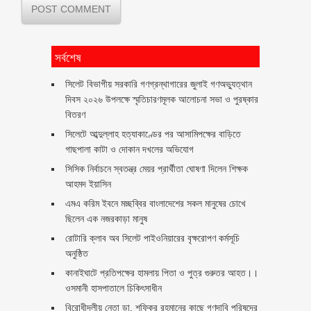
সর্বশেষ
সিলেট বিভাগীয় সরকারি গণগ্রন্থাগারের জুলাই গণঅভ্যুত্থান
দিবস ২০২৬ উপলক্ষে স্মৃতিচারণমূলক আলোচনা সভা ও পুরষ্কার
বিতরণ ‎ ‎
সিলেটে আব্দুল্লাহ হত্যাকাণ্ডের পর আসামিপক্ষের বাড়িতে
গাছপালা কাটা ও দোকান দখলের অভিযোগ
সিসিক নির্বাচনে স্বতন্ত্র মেয়র প্রার্থীতা ঘোষণা দিলেন শিক্ষক
আহমদ ইয়াসিন
এমএ করিম ইবনে মচ্ছব্বির বাংলাদেশের সকল মানুষের চোখে
ছিলেন এক নজরকাড়া মানুষ ‎
রোটারি ক্লাব অব সিলেট পাইওনিয়ারের বৃক্ষরোপণ কর্মসূচি
অনুষ্ঠিত
কানাইঘাটে প্রতিপক্ষের হামলায় পিতা ও পুত্র গুরুতর আহত।।
ওসমানী হাসপাতালে চিকিৎসাধীন
বিরোধীদলীয় নেতা ডা. শফিকুর রহমানের কাছে গণদাবি পরিষদের