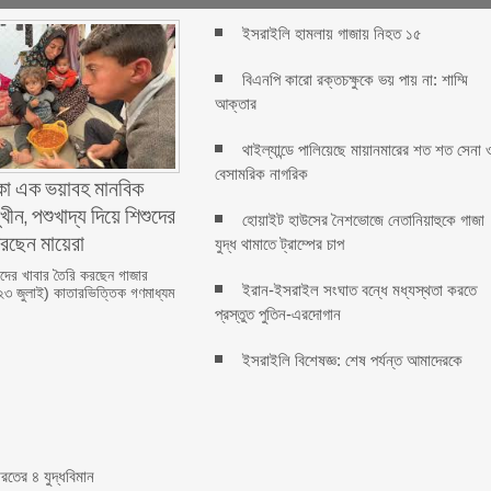
ইসরাইলি হামলায় গাজায় নিহত ১৫
বিএনপি কারো রক্তচক্ষুকে ভয় পায় না: শাম্মি
আক্তার
থাইল্যান্ডে পালিয়েছে মায়ানমারের শত শত সেনা 
বেসামরিক নাগরিক
া এক ভয়াবহ মানবিক
খীন, পশুখাদ্য দিয়ে শিশুদের
হোয়াইট হাউসের নৈশভোজে নেতানিয়াহুকে গাজা
করছেন মায়েরা
যুদ্ধ থামাতে ট্রাম্পের চাপ
শুদের খাবার তৈরি করছেন গাজার
ইরান-ইসরাইল সংঘাত বন্ধে মধ্যস্থতা করতে
(২৩ জুলাই) কাতারভিত্তিক গণমাধ্যম
প্রস্তুত পুতিন-এরদোগান
ইসরাইলি বিশেষজ্ঞ: শেষ পর্যন্ত আমাদেরকে
রতের ৪ যুদ্ধবিমান