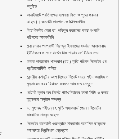
অনুষ্ঠিত
কানাইঘাটে প্রতিপক্ষের হামলায় পিতা ও পুত্র গুরুতর
আহত।। ওসমানী হাসপাতালে চিকিৎসাধীন
বিরোধীদলীয় নেতা ডা. শফিকুর রহমানের কাছে গণদাবি
পরিষদের স্মারকলিপি ‎
চেয়ারম্যান পদপ্রার্থী সিরাজুল ইসলামের সমর্থনে জালালাবাদ
ইউনিয়নের ৪ নং ওয়ার্ডের নিজ পাড়ায় মতবিনিময় সভা
হযরত শাহ্জালাল-শাহ্পরাণ (রহ.) স্মৃতি পরিষদ সিলেটের ৫ম
প্রতিষ্ঠাবার্ষিকী পালিত ‎​
ন
কেন্দ্রীয় কর্মসূচীর অংশ হিসেবে সিলেট সদরে শহীদ ওয়াসিম ও
মুস্তাকের কবর যিয়ারত করলেন জামায়াত নেতৃবৃন্দ ‎
রোটারী ক্লাব অব সিলেট পাইওনিয়ারের ফাস্ট মিটিং ও কলার
হ্যান্ডভার অনুষ্ঠান সম্পন্ন
ড. মুহাম্মদ শহীদুল্লাহ স্মৃতি অ্যাওয়ার্ড পেলেন সিলেটের
সাংবাদিক মাহবুব আহমদ
সিলেটের বাদেয়ালী গুচ্ছগ্রামে মাদ্রাসার আবাসিক ছাত্রকে
বলাৎকারে প্রিন্সিপাল গ্রেপ্তার ‎
্ট