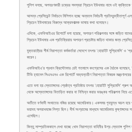
পুলিশ বলছে, অপহরণকারী চক্রের সদস্যরা গ্রিচেন ইউথমার নামে ওই ব্যক্তিক
আসন্ন প্রেসিডেন্ট নির্বাচনে মিশিগান হচ্ছে অন্যতম নির্বাচনী প্রতিদ্বন্দ্বীতাপূর
গ্রিচেন ইউথমারের বিরুদ্ধে আক্রমণাত্মক ভাষায় কথা বলেছেন।
এদিকে, এফবিআইএর রিপোর্টে বলা হয়েছে, অপহরণ পরিকল্পনার সঙ্গে জড়িত যাদেরক
গ্রিচেন ইউথমার এক প্রতিক্রিয়ায় অপহরণ প্রচেষ্টায় জড়িত থাকার জন্য প্রেসিডে
যুক্তরাষ্ট্রের শীর্ষ নিরাপত্তা কর্মকর্তারা সেদেশে তৎপর ‘হোয়াইট সুপ্রিমেসি’ 
করেন।
এফবিআইএ’র প্রধান ক্রিস্টোফার রেই গতমাসে কংগ্রেসের এক বৈঠকে বলেছেন, নি
টিভি চ্যানেল সিএনএনও এক রিপোর্টে অভ্যন্তরীণ নিরাপত্তা বিষয়ক মন্ত্রণালয়
এতে বলা হয় স্বেতাঙ্গদের শ্রেষ্ঠত্ব প্রতিষ্ঠায় তৎপর ‘হোয়াইট সুপ্রিমেসি’ গ্রুপ
থেকে অস্বেতাঙ্গদের বিতাড়িত করার বা নিশ্চিহ্ন করার ভয়ঙ্কর পরিকল্পনা নিয়ে এ
অতীতে বর্ণবাদী সংঘাতের নজির রয়েছে আমেরিকায়। একসময় গৃহযুদ্ধে অচল হয়ে পড়েছ
ভয়াবহ অপরাধযজ্ঞে লিপ্ত ছিল। দীর্ঘ সংগ্রামের মাধ্যমে আমেরিকায় কৃষ্ণাঙ্গদের
এসেছিল।
কিন্তু সাম্প্রতিককালে দেখা যাচ্ছে খোদ নিরাপত্তা বাহিনীর উগ্র স্বেতাঙ্গ পুলিশ 