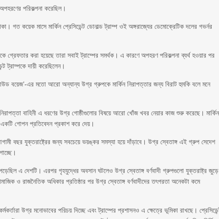
ে অপহরণের পরিকল্পনা করেছিল।
্ণ এলাকা। গত কয়েক মাসে মার্কিন প্রেসিডেন্ট ডোনাল্ড ট্রাম্প ওই অঙ্গরাজ্যের ডেমোক্রেটিক দলের গভর্নর
ে গ্রেফতার করা হয়েছে তারা সবাই ট্রাম্পের সমর্থক। এ কারণে অপহরণ পরিকল্পনা ব্যর্থ হওয়ার পর
ন্ট ট্রাম্পকে দায়ী করেছিলেন।
ও ‘প্রাউড বয়েজ’-এর মতো আরো অন্যান্য উগ্র গ্রুপকে মার্কিন নিরাপত্তার জন্য বিরাট হুমকি বলে মনে
রাপত্তা বাহিনী এ ধরণের উগ্র গোষ্ঠীগুলোর বিষয়ে আরো খোঁজ খবর নেয়ার কাজ শুরু করেছে। মার্কি
ের একটি গোপন প্রতিবেদন প্রকাশ করে দেয়।
 আগামী বছর যুক্তরাষ্ট্রের জন্য সবচেয়ে ভয়ঙ্কর সমস্যা হয়ে দাঁড়াবে। উগ্র স্বেতাঙ্গ এই গ্রুপ সেদেশ
গোচ্ছে।
িল এ দেশটি। এরপর গৃহযুদ্ধের অবসান ঘটলেও উগ্র স্বেতাঙ্গ বর্ণবাদী গ্রুপগুলো যুক্তরাষ্ট্র জুড়ে
 সামাজিক ও রাজনৈতিক অধিকার প্রতিষ্ঠার পর উগ্র স্বেতাঙ্গ বর্ণবাদীদের তৎপরতা অনেকটা কমে
কর্মকর্তারা উগ্র মনোভাবের পরিচয় দিচ্ছে এবং ট্রাম্পের প্রশাসনও এ ক্ষেত্রে ভূমিকা রাখছে। প্রেসিডেন