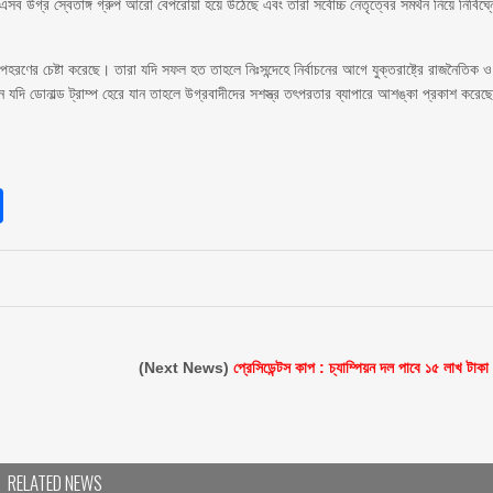
সব উগ্র স্বেতাঙ্গ গ্রুপ আরো বেপরোয়া হয়ে উঠেছে এবং তারা সর্বোচ্চ নেতৃত্বের সমর্থন নিয়ে নির্বিঘ্ন
 অপহরণের চেষ্টা করেছে। তারা যদি সফল হত তাহলে নিঃসন্দেহে নির্বাচনের আগে যুক্তরাষ্ট্রে রাজনৈতিক ও
যদি ডোনাল্ড ট্রাম্প হেরে যান তাহলে উগ্রবাদীদের সশস্ত্র তৎপরতার ব্যাপারে আশঙ্কা প্রকাশ করেছ
sApp
int
Share
(Next News)
প্রেসিডেন্টস কাপ : চ্যাম্পিয়ন ‌দল পাবে ১৫ লাখ টাকা
RELATED NEWS