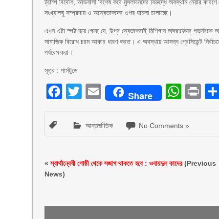
ট্রাম্প বিদেশি, অভিবাসী বিশেষ করে মুসলমানদের বিরুদ্ধে অবস্থান নেয়ার কারণে এ
সংখ্যালঘু সম্প্রদায় ও অস্বেতাঙ্গদের ওপর হামলা চালাচ্ছে।
এখন এটা স্পষ্ট হয়ে গেছে যে, উগ্র স্বেতাঙ্গরাই মিশিগান অঙ্গরাজ্যের গভর্নরকে
সামাজিক বিরোধ চরম আকার ধারণ করত। এ অবস্থায় আসন্ন প্রেসিডেন্ট নির্বাচনে 
পর্যবেক্ষকরা।
সূত্র : পার্সটুডে
Facebook
Twitter
Email
What
Pr
Share
আন্তর্জাতিক
No Comments »
«
স্বার্থান্বেষী গোষ্ঠী থেকে সজাগ থাকতে হবে : ওবায়দুল কাদের
(Previous
News)