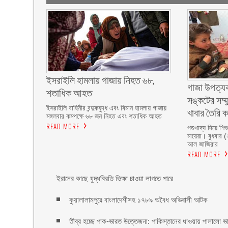
ইসরাইলি হামলায় গাজায় নিহত ৬৮,
গাজা উপত্যক
শতাধিক আহত
সঙ্কটের সম্মু
ইসরাইলি বাহিনীর বন্দুকযুদ্ধ এবং বিমান হামলায় গাজায়
খাবার তৈরি 
মঙ্গলবার কমপক্ষে ৬৮ জন নিহত এবং শতাধিক আহত
READ MORE
পশুখাদ্য দিয়ে শি
মায়েরা। বুধবার 
আল জাজিরার
READ MORE
ইরানের কাছে যুদ্ধবিরতি ভিক্ষা চাওয়া লাগতে পারে
কুয়ালালামপুরে বাংলাদেশীসহ ১৭৮৯ অবৈধ অভিবাসী আটক
তীব্র হচ্ছে পাক-ভারত উত্তেজনা: পাকিস্তানের ধাওয়ায় পালালো ভা