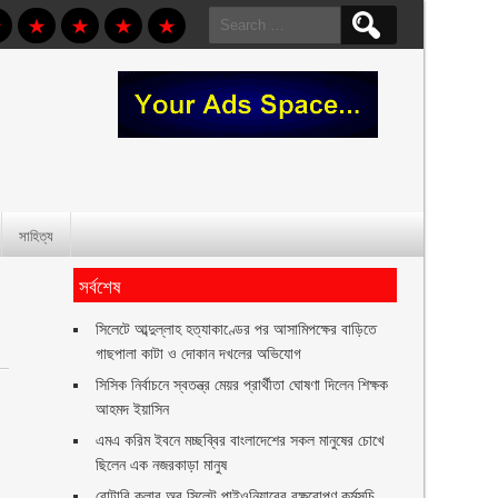
Search
for:
সাহিত্য
সর্বশেষ
সিলেটে আব্দুল্লাহ হত্যাকাণ্ডের পর আসামিপক্ষের বাড়িতে
গাছপালা কাটা ও দোকান দখলের অভিযোগ
সিসিক নির্বাচনে স্বতন্ত্র মেয়র প্রার্থীতা ঘোষণা দিলেন শিক্ষক
আহমদ ইয়াসিন
এমএ করিম ইবনে মচ্ছব্বির বাংলাদেশের সকল মানুষের চোখে
ে
ছিলেন এক নজরকাড়া মানুষ ‎
রোটারি ক্লাব অব সিলেট পাইওনিয়ারের বৃক্ষরোপণ কর্মসূচি