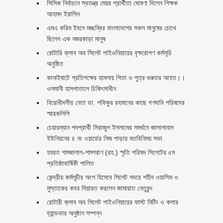
সিসিক নির্বাচনে স্বতন্ত্র মেয়র প্রার্থীতা ঘোষণা দিলেন শিক্ষক
আহমদ ইয়াসিন
এমএ করিম ইবনে মচ্ছব্বির বাংলাদেশের সকল মানুষের চোখে
ছিলেন এক নজরকাড়া মানুষ ‎
রোটারি ক্লাব অব সিলেট পাইওনিয়ারের বৃক্ষরোপণ কর্মসূচি
অনুষ্ঠিত
কানাইঘাটে প্রতিপক্ষের হামলায় পিতা ও পুত্র গুরুতর আহত।।
ওসমানী হাসপাতালে চিকিৎসাধীন
বিরোধীদলীয় নেতা ডা. শফিকুর রহমানের কাছে গণদাবি পরিষদের
স্মারকলিপি ‎
চেয়ারম্যান পদপ্রার্থী সিরাজুল ইসলামের সমর্থনে জালালাবাদ
ইউনিয়নের ৪ নং ওয়ার্ডের নিজ পাড়ায় মতবিনিময় সভা
হযরত শাহ্জালাল-শাহ্পরাণ (রহ.) স্মৃতি পরিষদ সিলেটের ৫ম
প্রতিষ্ঠাবার্ষিকী পালিত ‎​
কেন্দ্রীয় কর্মসূচীর অংশ হিসেবে সিলেট সদরে শহীদ ওয়াসিম ও
মুস্তাকের কবর যিয়ারত করলেন জামায়াত নেতৃবৃন্দ ‎
রোটারী ক্লাব অব সিলেট পাইওনিয়ারের ফাস্ট মিটিং ও কলার
হ্যান্ডভার অনুষ্ঠান সম্পন্ন