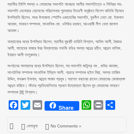
স্থানীয় ইউপি সদস্য ও ফোরামের সভাপতি আনছার আলীর সভাপতিত্বে ও সিনিয়র সহ-
সভাপতি দেলোয়ার হোসেনের পরিচালনায় পুরস্কার বিতরণী অনুষ্ঠানে বিশেশ অতিথি হিসেবে
উপস্থিতি ছিলেন, সদর উপজেলা স্পোর্টস একাডেমির সভাপতি, যুবলীগ নেতা মো. ইকলাল
আহমদ, সাধারণ সম্পাদক, সাংবাদিক মো. ওলিউর রহমান, আওয়ামী লীগ নেতা জালাল
আহমদ।
অন্যান্যের মধ্যে উপস্থিত ছিলেন, স্থানীয় মুরব্বী তারিনি বিশ্বাস, আবিদ আলী, মৈয়দর
আলী, সাহেবের বাজার উচ্চ বিদ্যালয়ের গভর্নিং বডির সদস্য আব্দুর রহীন, আব্দুল খালিক,
ইমরান আলী তালুকদার।
সংগঠনের সদস্যদের মধ্যে উপস্থিত ছিলেন, সহ সভাপতি জতিন্দ্র নম , কবির আহমদ,
সাংগঠনিক সম্পাদক সাংবাদিক ইদ্রিস আলী, প্রচার সম্পাদক ছইল মিয়া, সদস্য তাজিম
উদ্দিন, ফখরুল ইসলাম, আব্দুস সামাদ প্রমুখ। স্বাগত বক্তব্য রাখেন ফোরামের কোষাধ্যক্ষ
আব্দুল বাছিত। সাঁতার প্রতিযোগিতার প্রধান উদ্যোক্তা ছিলেন যুব ফোরামের সাধারণ
সম্পাদক মিন্টু বিশ্বাস।
Facebook
Twitter
Email
WhatsAp
Print
Sha
Share
খেলাধুলা
No Comments »