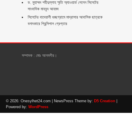
ড. মুহাম্মদ শহীদুল্লাহ স্মৃতি অ্যাওয়ার্ড পেলেন সিলেটের
সাংবাদিক মাহবুব আহমদ
সিলেটের বাদেয়ালী গুচ্ছগ্রামে মাদ্রাসার আবাসিক ছাত্রকে
বলাৎকারে প্রিন্সিপাল গ্রেপ্তার ‎
সম্পাদক : মোঃ আলমগীর।
© 2026: Onesylhet24.com
| NewsPress Theme by:
D5 Creation
|
Powered by:
WordPress