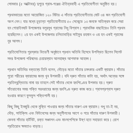
সোমবার (৫ অক্টোবর) দুপুরে গ্রাম-গঞ্জের ঐতিহ্যবাহী এ প্রতিযোগীতা অনুষ্ঠিত হয়।
প্রথমবারের মতো আয়োজিত ১২০ মিটার এ সাঁতার প্রতিযোগীতায় মোট ৩৪ জন প্রতিযোগী
অংশ নেন। যার মধ্যে চূড়ান্ত প্রতিযোগীতায় ৫০ সেকেন্ডে ১৩ জনকে অতিক্রম করে সেরা
হন গোয়াইনঘাট উপজেলার যলুরমুখ গ্রামের নিধু বিশ্বাস। প্রাথমিক বাছাইয়েও তিনি প্রথম
হয়েছিলেন। ২য় হন একই উপজেলার চলিতাবাড়ির সাইফুর রহমান ও ৩য় হন একই গ্রামের
নুর আলম।
প্রতিযোগিতার পুরস্কার বিতরণী অনুষ্ঠানে প্রধান অতিথি হিসেবে উপস্থিত ছিলেন সিলেট
সদর উপজেলা পরিষদের চেয়ারম্যান আলহাজ্ব আশফাক আহমদ।
প্রধান অতিথির বক্তব্যে তিনি বলেন, দৌড়ের মতো সাঁতার চমৎকার একটি ব্যায়াম। সাঁতার
পুরো শরীরের ব্যায়ামের জন্য খুব উপকারী। যদি দ্রুত সাঁতার কাটা হয়, অর্থাৎ অন্যের সঙ্গে
প্রতিদ্বন্দ্বিতায় নামা হয় তাহলে সেই সাঁতার থেকে হৃৎপিণ্ডের উপকার হয়। দ্রুত
সাঁতরানোর সময় শক্তি সরবরাহের জন্য হৃদপিণ্ড দ্রুত কাজ করে। শ্বাসপ্রশ্বাস দ্রুত
হওয়ার কারণে ফুসফুস শক্তিশালী হয়।
কিছু কিছু ইনজুরি থেকে মুক্তি পাওয়ার জন্য সাঁতার দারুণ এক ব্যায়াম। শুধু তা-ই নয়,
দৌড়, সাইক্লিং এবং ফিটনেসের জন্য অনুশীলনের আগে ও পরে সাঁতার দারুণ উপকারী।
কেননা সাঁতার হার্টবিট, রক্ত সঞ্চালন এবং মাংসপেশিকে উষ্ণ হতে সহায়তা করে। রোগ
প্রতিরোধ ক্ষমতাও বাড়ায়।