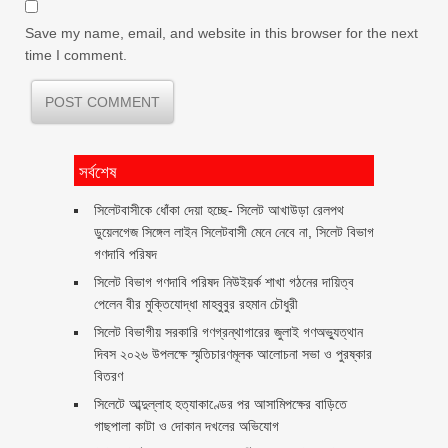
Save my name, email, and website in this browser for the next
time I comment.
সর্বশেষ
‎সিলেটবাসীকে ধোঁকা দেয়া হচ্ছে- সিলেট আখাউড়া রেলপথ
ডুয়েলগেজ সিঙ্গেল লাইন সিলেটবাসী মেনে নেবে না, সিলেট বিভাগ
গণদাবি পরিষদ
সিলেট বিভাগ গণদাবি পরিষদ নিউইয়র্ক শাখা গঠনের দায়িত্ব
পেলেন বীর মুক্তিযোদ্ধা মাহবুবুর রহমান চৌধুরী ‎ ‎
সিলেট বিভাগীয় সরকারি গণগ্রন্থাগারের জুলাই গণঅভ্যুত্থান
দিবস ২০২৬ উপলক্ষে স্মৃতিচারণমূলক আলোচনা সভা ও পুরষ্কার
বিতরণ ‎ ‎
সিলেটে আব্দুল্লাহ হত্যাকাণ্ডের পর আসামিপক্ষের বাড়িতে
গাছপালা কাটা ও দোকান দখলের অভিযোগ