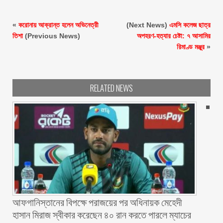
«
করোনায় আক্রান্ত হলেন অভিনেত্রী
(Next News)
এমসি কলেজ ছাত্র
তিশা
(Previous News)
অপহরণ-হত্যার চেষ্টা: ৭ আসামির
রিমাণ্ড মঞ্জুর
»
RELATED NEWS
আফগানিস্তানের বিপক্ষে পরাজয়ের পর অধিনায়ক মেহেদী
হাসান মিরাজ স্বীকার করেছেন ৪০ রান করতে পারলে ম্যাচের