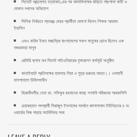
সিলেটে আব্দুল্লাহ হত্যাকাণ্ডের পর আসামিপক্ষের বাড়িতে গাছপালা কাটা ও
দোকান দখলের অভিযোগ
সিসিক নির্বাচনে স্বতন্ত্র মেয়র প্রার্থীতা ঘোষণা দিলেন শিক্ষক আহমদ
ইয়াসিন
এমএ করিম ইবনে মচ্ছব্বির বাংলাদেশের সকল মানুষের চোখে ছিলেন এক
নজরকাড়া মানুষ ‎
রোটারি ক্লাব অব সিলেট পাইওনিয়ারের বৃক্ষরোপণ কর্মসূচি অনুষ্ঠিত
কানাইঘাটে প্রতিপক্ষের হামলায় পিতা ও পুত্র গুরুতর আহত।। ওসমানী
হাসপাতালে চিকিৎসাধীন
বিরোধীদলীয় নেতা ডা. শফিকুর রহমানের কাছে গণদাবি পরিষদের স্মারকলিপি ‎
চেয়ারম্যান পদপ্রার্থী সিরাজুল ইসলামের সমর্থনে জালালাবাদ ইউনিয়নের ৪ নং
ওয়ার্ডের নিজ পাড়ায় মতবিনিময় সভা