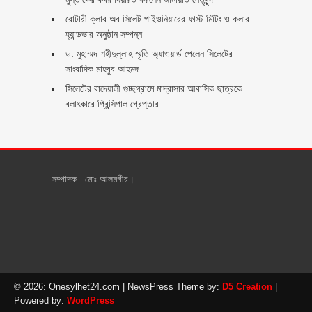
রোটারী ক্লাব অব সিলেট পাইওনিয়ারের ফাস্ট মিটিং ও কলার
হ্যান্ডভার অনুষ্ঠান সম্পন্ন
ড. মুহাম্মদ শহীদুল্লাহ স্মৃতি অ্যাওয়ার্ড পেলেন সিলেটের
সাংবাদিক মাহবুব আহমদ
সিলেটের বাদেয়ালী গুচ্ছগ্রামে মাদ্রাসার আবাসিক ছাত্রকে
বলাৎকারে প্রিন্সিপাল গ্রেপ্তার ‎
সম্পাদক : মোঃ আলমগীর।
© 2026: Onesylhet24.com
| NewsPress Theme by:
D5 Creation
|
Powered by:
WordPress