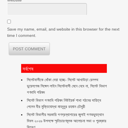
Save my name, email, and website in this browser for the next
time I comment.
সর্বশেষ
‎সিলেটবাসীকে ধোঁকা দেয়া হচ্ছে- সিলেট আখাউড়া রেলপথ
ডুয়েলগেজ সিঙ্গেল লাইন সিলেটবাসী মেনে নেবে না, সিলেট বিভাগ
গণদাবি পরিষদ
সিলেট বিভাগ গণদাবি পরিষদ নিউইয়র্ক শাখা গঠনের দায়িত্ব
পেলেন বীর মুক্তিযোদ্ধা মাহবুবুর রহমান চৌধুরী ‎ ‎
সিলেট বিভাগীয় সরকারি গণগ্রন্থাগারের জুলাই গণঅভ্যুত্থান
দিবস ২০২৬ উপলক্ষে স্মৃতিচারণমূলক আলোচনা সভা ও পুরষ্কার
বিতরণ ‎ ‎