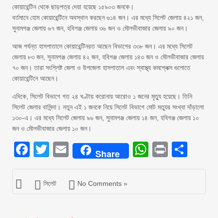
কোয়ারেন্টিন থেকে ছাড়পত্র দেয়া হয়েছে ১৫৯০৩ জনকে।
বর্তমানে হোম কোয়ারেন্টিনে অবস্থান করছেন ৬১৪ জন। এর মধ্যে সিলেট জেলায় ৪২১ জন,
সুনামগঞ্জ জেলায় ৬৭ জন, হবিগঞ্জ জেলায় ৩৬ জন ও মৌলভীবাজার জেলায় ৯০ জন।
আজ পর্যন্ত হাসপাতালে কোয়ারেন্টিনরত আছেন বিভাগের ৩৩৮ জন। এর মধ্যে সিলেট
জেলায় ৮৩ জন, সুনামগঞ্জ জেলায় ৪২ জন, হবিগঞ্জ জেলায় ১৪৩ জন ও মৌলভীবাজার জেলায়
৭০ জন। তারা সংশ্লিষ্ট জেলা ও উপজেলা হাসপাতাল এবং স্বাস্থ্য কমপ্লেক্স গুলোতে
কোয়ারেন্টিনে আছেন।
এদিকে, সিলেট বিভাগে গত ২৪ ঘণ্টায় করোনায় আরোও ১ জনের মৃত্যু হয়েছে। তিনি
সিলেট জেলার বাসিন্দা। নতুন এই ১ জনকে নিয়ে সিলেট বিভাগে মোট মত্যুর সংখ্যা দাঁড়ালো
১৩০-এ। এর মধ্যে সিলেট জেলায় ৯৬ জন, সুনামগঞ্জ জেলায় ১৪ জন, হবিগঞ্জ জেলায় ১০
জন ও মৌলভীবাজার জেলায় ১০ জন।
Facebook
Twitter
Email
WhatsAp
Print
Sha
Share
সিলেট
No Comments »