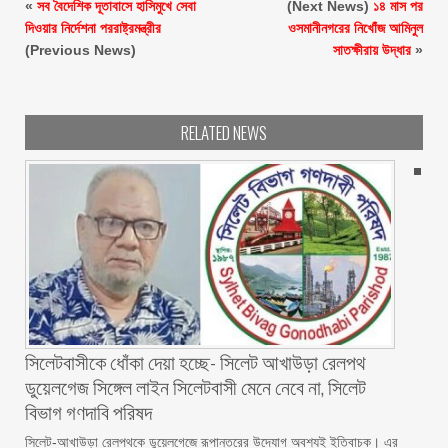
«
সব বৈদেশিক দূতাবাসে হাসিমুখে সেবা
(Next News)
১৪ মাস পর
দিওয়ার নির্দেশনা পররাষ্ট্রমন্ত্রীর
ওসমানীনগরের নিখোঁজ আমিনুল
(Previous News)
সাতক্ষীরায় উদ্ধার
»
RELATED NEWS
‎সিলেটবাসীকে ধোঁকা দেয়া হচ্ছে- সিলেট আখাউড়া রেলপথ
ডুয়েলগেজ সিঙ্গেল লাইন সিলেটবাসী মেনে নেবে না, সিলেট
বিভাগ গণদাবি পরিষদ
‎​সিলেট-আখাউড়া রেলপথকে ডুয়েলগেজে রূপান্তরের উদ্যোগ অবশ্যই ইতিবাচক। এর