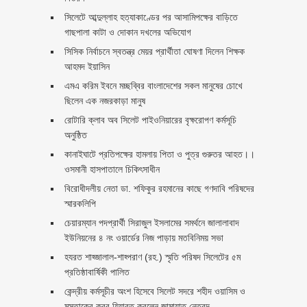
সিলেটে আব্দুল্লাহ হত্যাকাণ্ডের পর আসামিপক্ষের বাড়িতে
গাছপালা কাটা ও দোকান দখলের অভিযোগ
সিসিক নির্বাচনে স্বতন্ত্র মেয়র প্রার্থীতা ঘোষণা দিলেন শিক্ষক
আহমদ ইয়াসিন
এমএ করিম ইবনে মচ্ছব্বির বাংলাদেশের সকল মানুষের চোখে
ছিলেন এক নজরকাড়া মানুষ ‎
রোটারি ক্লাব অব সিলেট পাইওনিয়ারের বৃক্ষরোপণ কর্মসূচি
অনুষ্ঠিত
কানাইঘাটে প্রতিপক্ষের হামলায় পিতা ও পুত্র গুরুতর আহত।।
ওসমানী হাসপাতালে চিকিৎসাধীন
বিরোধীদলীয় নেতা ডা. শফিকুর রহমানের কাছে গণদাবি পরিষদের
স্মারকলিপি ‎
চেয়ারম্যান পদপ্রার্থী সিরাজুল ইসলামের সমর্থনে জালালাবাদ
ইউনিয়নের ৪ নং ওয়ার্ডের নিজ পাড়ায় মতবিনিময় সভা
হযরত শাহ্জালাল-শাহ্পরাণ (রহ.) স্মৃতি পরিষদ সিলেটের ৫ম
প্রতিষ্ঠাবার্ষিকী পালিত ‎​
কেন্দ্রীয় কর্মসূচীর অংশ হিসেবে সিলেট সদরে শহীদ ওয়াসিম ও
মুস্তাকের কবর যিয়ারত করলেন জামায়াত নেতৃবৃন্দ ‎