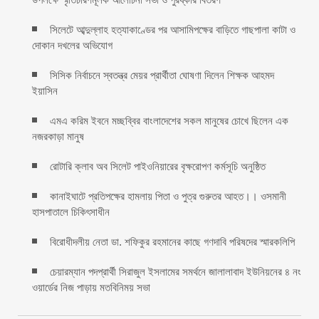
সিলেটে আব্দুল্লাহ হত্যাকাণ্ডের পর আসামিপক্ষের বাড়িতে গাছপালা কাটা ও
দোকান দখলের অভিযোগ
সিসিক নির্বাচনে স্বতন্ত্র মেয়র প্রার্থীতা ঘোষণা দিলেন শিক্ষক আহমদ
ইয়াসিন
এমএ করিম ইবনে মচ্ছব্বির বাংলাদেশের সকল মানুষের চোখে ছিলেন এক
নজরকাড়া মানুষ ‎
রোটারি ক্লাব অব সিলেট পাইওনিয়ারের বৃক্ষরোপণ কর্মসূচি অনুষ্ঠিত
কানাইঘাটে প্রতিপক্ষের হামলায় পিতা ও পুত্র গুরুতর আহত।। ওসমানী
হাসপাতালে চিকিৎসাধীন
বিরোধীদলীয় নেতা ডা. শফিকুর রহমানের কাছে গণদাবি পরিষদের স্মারকলিপি ‎
চেয়ারম্যান পদপ্রার্থী সিরাজুল ইসলামের সমর্থনে জালালাবাদ ইউনিয়নের ৪ নং
ওয়ার্ডের নিজ পাড়ায় মতবিনিময় সভা