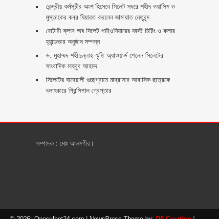
কেন্দ্রীয় কর্মসূচীর অংশ হিসেবে সিলেট সদরে শহীদ ওয়াসিম ও
মুস্তাকের কবর যিয়ারত করলেন জামায়াত নেতৃবৃন্দ ‎
রোটারী ক্লাব অব সিলেট পাইওনিয়ারের ফাস্ট মিটিং ও কলার
হ্যান্ডভার অনুষ্ঠান সম্পন্ন
ড. মুহাম্মদ শহীদুল্লাহ স্মৃতি অ্যাওয়ার্ড পেলেন সিলেটের
সাংবাদিক মাহবুব আহমদ
সিলেটের বাদেয়ালী গুচ্ছগ্রামে মাদ্রাসার আবাসিক ছাত্রকে
বলাৎকারে প্রিন্সিপাল গ্রেপ্তার ‎
সম্পাদক : মোঃ আলমগীর।
© 2026: Onesylhet24.com
| NewsPress Theme by:
D5 Creation
|