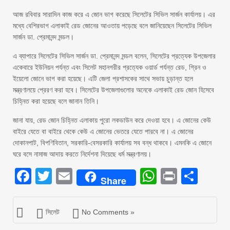
আজ রবিবার সারাদিন কাজ করে এ জোন ভাগ করেছে সিলেটের সিভিল সার্জন কার্যালয়। এর
মধ্যে বেশিরভাগ এলাকাই রেড জোনের আওতায় পড়েছে বলে জানিয়েছেন সিলেটের সিভিল
সার্জন ডা. প্রেমানন্দ মন্ডল।
এ ব্যাপারে সিলেটের সিভিল সার্জন ডা. প্রেমানন্দ মন্ডল বলেন, সিলেটের প্রত্যেক উপজেলার
একেবারে ইউনিয়ন পর্যন্ত এবং সিলেট মহানগরীর প্রত্যেক ওয়ার্ড পর্যন্ত রেড, গ্রিন ও
ইয়েলো জোনে ভাগ করা হয়েছে। এটি জেলা প্রশাসকের সাথে সভায় চুড়ান্ত হলে
মন্ত্রণালয়ে প্রেরণ করা হবে। সিলেটের উপজেলাগুলোর অনেকে এলাকাই রেড জোন হিসেবে
চিহ্নিত করা হয়েছে বলে জানান তিনি।
জানা যায়, রেড জোন চিহ্নিত এলাকায় পুরো লকডাউন করে দেওয়া হবে। এ জোনের কেউ
বাইরে যেতে বা বাইরে থেকে কেউ এ জোনের ভেতরে যেতে পারবে না। এ জোনের
দোকানপাট, বিপণিবিতান, সরকারি-বেসরকারি কার্যালয় সব বন্ধ থাকবে। এমনকি এ জোনে
ঘরে বসে নামাজ আদায় করতে নির্দেশনা দিয়েছে ধর্ম মন্ত্রণালয়।
Facebook
Twitter
Email
WhatsAp
Print
Sha
Share
সিলেট
No Comments »