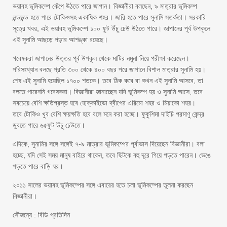
ভয়াবহ ভূমিকম্পে কেঁপে উঠতে পারে জাপান। বিজ্ঞানীরা বলছেন, ৯ মাত্রার ভূমিকম্প
লন্ডভন্ড হতে পারে টোকিওসহ একাধিক শহর। জারি হতে পারে সুনামি সতর্কতা। সরকারি
সূত্রে খবর, এই ভয়াবহ ভূমিকম্পে ১০০ ফুট উঁচু ঢেউ উঠতে পারে। জাপানের পূর্ব উপকূলে
এই সুনামি আছড়ে পড়ার আশঙ্কা রয়েছে।
গবেষকরা জাপানের উত্তর পূর্ব উপকূল থেকে মাটির নমুনা নিয়ে পরীক্ষা করেছেন।
পরিসংখ্যান বলছে প্রতি ৩০০ থেকে ৪০০ বছর পরে জাপানে বিশাল মাত্রার সুনামি হয়।
শেষ এই সুনামি হয়েছিল ১৭০০ শতকে। তবে ঠিক কবে বা কখন এই সুনামি আসবে, তা
বলতে পারেননি গবেষকরা। বিজ্ঞানীরা জানাচ্ছেন যদি ভূমিকম্প হয় ও সুনামি আসে, তবে
সবচেয়ে বেশি ক্ষতিগ্রস্ত হবে হোক্কাইডো দ্বীপের এরিমো শহর ও মিয়াকো শহর।
তবে টোকিও খুব বেশি ক্ষয়ক্ষতি হবে বলে মনে করা হচ্ছে। ফুকুশিমা দাইচি পরমাণু কেন্দ্র
ডুবতে পারে ৬৫ফুট উঁচু ঢেউতে।
এদিকে, সুনামির সঙ্গে সঙ্গেই ৭-৯ মাত্রার ভূমিকম্পের পূর্বাভাস দিয়েছেন বিজ্ঞানীরা। বলা
হচ্ছে, যদি সেই সময় মানুষ বাইরে থাকেন, তবে ছিটকে বহু দূরে গিয়ে পড়তে পারেন। ভেঙে
পড়তে পারে বাড়ি ঘর।
২০১১ সালের ভয়াবহ ভূমিকম্পের সঙ্গে এবারের হতে চলা ভূমিকম্পের তুলনা করছেন
বিজ্ঞানীরা।
সৌজন্যে : বিডি প্রতিদিন