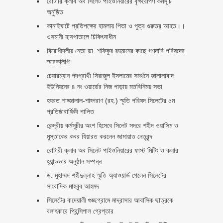
রোটারি ক্লাব অব সিলেট পাইওনিয়ারের বৃক্ষরোপণ কর্মসূচি
অনুষ্ঠিত
কানাইঘাটে প্রতিপক্ষের হামলায় পিতা ও পুত্র গুরুতর আহত।।
ওসমানী হাসপাতালে চিকিৎসাধীন
বিরোধীদলীয় নেতা ডা. শফিকুর রহমানের কাছে গণদাবি পরিষদের
স্মারকলিপি ‎
চেয়ারম্যান পদপ্রার্থী সিরাজুল ইসলামের সমর্থনে জালালাবাদ
ইউনিয়নের ৪ নং ওয়ার্ডের নিজ পাড়ায় মতবিনিময় সভা
হযরত শাহ্জালাল-শাহ্পরাণ (রহ.) স্মৃতি পরিষদ সিলেটের ৫ম
প্রতিষ্ঠাবার্ষিকী পালিত ‎​
কেন্দ্রীয় কর্মসূচীর অংশ হিসেবে সিলেট সদরে শহীদ ওয়াসিম ও
মুস্তাকের কবর যিয়ারত করলেন জামায়াত নেতৃবৃন্দ ‎
রোটারী ক্লাব অব সিলেট পাইওনিয়ারের ফাস্ট মিটিং ও কলার
হ্যান্ডভার অনুষ্ঠান সম্পন্ন
ড. মুহাম্মদ শহীদুল্লাহ স্মৃতি অ্যাওয়ার্ড পেলেন সিলেটের
সাংবাদিক মাহবুব আহমদ
সিলেটের বাদেয়ালী গুচ্ছগ্রামে মাদ্রাসার আবাসিক ছাত্রকে
বলাৎকারে প্রিন্সিপাল গ্রেপ্তার ‎