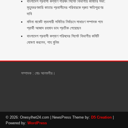
বাংলাদেশ প্রবাসী কল্যাণ পরিষদ সিলেট বিভাগীয় কমিটির সভা:
মৃত্যুবরণকারি কাতার প্রবাসীদের পরিবারকে দ্রুত ক্ষতিপূরণের
দাবি
মদিনা মার্কেট ব্যবসায়ী সমিতির নির্বাচনে সাধারণ সম্পাদক পদে
প্রার্থী আজাদ রহমান ডাব প্রতীক পেয়েছেন ‎
‎বাংলাদেশ প্রবাসী কল্যাণ পরিষদের সিলেট বিভাগীয় কমিটি
ঘোষণা করলেন, শাহ মুনিম
সম্পাদক : মোঃ আলমগীর।
© 2026: Onesylhet24.com
| NewsPress Theme by:
D5 Creation
|
Powered by:
WordPress