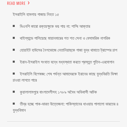
READ MORE
ইসরাইলি হামলায় গাজায় নিহত ১৫
বিএনপি কারো রক্তচক্ষুকে ভয় পায় না: শাম্মি আক্তার
থাইল্যান্ডে পালিয়েছে মায়ানমারের শত শত সেনা ও বেসামরিক নাগরিক
হোয়াইট হাউসের নৈশভোজে নেতানিয়াহুকে গাজা যুদ্ধ থামাতে ট্রাম্পের চাপ
ইরান-ইসরাইল সংঘাত বন্ধে মধ্যস্থতা করতে প্রস্তুত পুতিন-এরদোগান
ইসরাইলি বিশেষজ্ঞ: শেষ পর্যন্ত আমাদেরকে ইরানের কাছে যুদ্ধবিরতি ভিক্ষা
চাওয়া লাগতে পারে
কুয়ালালামপুরে বাংলাদেশীসহ ১৭৮৯ অবৈধ অভিবাসী আটক
তীব্র হচ্ছে পাক-ভারত উত্তেজনা: পাকিস্তানের ধাওয়ায় পালালো ভারতের ৪
যুদ্ধবিমান