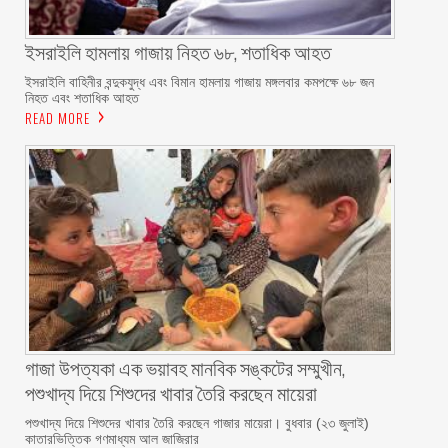
ইসরাইলি হামলায় গাজায় নিহত ৬৮, শতাধিক আহত
ইসরাইলি বাহিনীর বন্দুকযুদ্ধ এবং বিমান হামলায় গাজায় মঙ্গলবার কমপক্ষে ৬৮ জন
নিহত এবং শতাধিক আহত
READ MORE
গাজা উপত্যকা এক ভয়াবহ মানবিক সঙ্কটের সম্মুখীন,
পশুখাদ্য দিয়ে শিশুদের খাবার তৈরি করছেন মায়েরা
পশুখাদ্য দিয়ে শিশুদের খাবার তৈরি করছেন গাজার মায়েরা। বুধবার (২৩ জুলাই)
কাতারভিত্তিক গণমাধ্যম আল জাজিরার