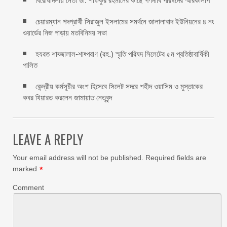
বিরোধীদলীয় নেতা ডা. শফিকুর রহমানের কাছে গণদাবি পরিষদের স্মারকলিপি ‎
চেয়ারম্যান পদপ্রার্থী সিরাজুল ইসলামের সমর্থনে জালালাবাদ ইউনিয়নের ৪ নং
ওয়ার্ডের নিজ পাড়ায় মতবিনিময় সভা
হযরত শাহ্জালাল-শাহ্পরাণ (রহ.) স্মৃতি পরিষদ সিলেটের ৫ম প্রতিষ্ঠাবার্ষিকী
পালিত ‎​
কেন্দ্রীয় কর্মসূচীর অংশ হিসেবে সিলেট সদরে শহীদ ওয়াসিম ও মুস্তাকের
কবর যিয়ারত করলেন জামায়াত নেতৃবৃন্দ ‎
LEAVE A REPLY
Your email address will not be published.
Required fields are
marked
*
Comment