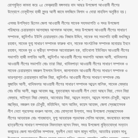
রোগমুক্তি কামনা করে ২৫ ফেব্রুয়ারী মঙ্গলবার বাদ আছর উপজেলা আওয়ামী লীগের
উদ্যোগে তেমূখীস্থ হাজী সুন্দর আলী জামে মসজিদে মিলাদ ও দোয়া মাহফিল অনুষ্ঠিত হয়।
এসময় উপস্থিত ছিলেন জেলা আওয়ামী লীগের সাবেক সহসভাপতি ও সদর উপজেলা
পরিষদের চেয়ারম্যান আলহাজ্ব আশফাক আহমদ, সদর উপজেলা আওয়ামী লীগের সাধারণ
সম্পাদক, কান্দিগাঁও ইউপি চেয়ারম্যান মোঃ নিজাম উদ্দিন, সাবেক সহ সভাপতি হাজী মখলিছুর
রহমান, সাবেক যুগ্ম সাধারণ সম্পাদক ফারুক খান, সাবেক সাংগঠনিক সম্পাদক মনোয়ার ইবনে
রহমান, সাবেক যুব ও ক্রীড়া সম্পাদক আনোয়ারুল হক, হাটখোলা ইউনিয়ন আওয়ামী লীগের
সভাপতি হাজী মশাহিদ আলী, কান্দিগাঁও আওয়ামী লীগের সভাপতি আজম আলী, খাদিমনগর
আওয়ামী লীগের সভাপতি মোঃ তারা মিয়া, খাদিমপাড়া আওয়ামী লীগের সাধারণ সম্পাদক ও
সাবেক চেয়ারম্যান নজরুল ইসলাম বিলাল, জালালাবাদ আওয়ামী লীগের সাধারণ সম্পাদক ও
ভারপ্রাপ্ত চেয়ারম্যান মানিক মিয়া, কান্দিগাঁও আওয়ামী লীগের সাধারণ সম্পাদক মোঃ
মুজাহিদ আলী, খাদিমনগর আওয়ামী লীগের সাধারণ সম্পাদক আব্দুল মালিক, সাবেক মেম্বার
মোঃ মনির আলী, মঞ্জুর আহমদ মঞ্জু, যুক্তরাজ্য আওয়ামী লীগ নেতা আছন মিয়া, গেদন মিয়া
মেম্বার, সাইস্তা মিয়া মেম্বার, আনোয়ার মিয়া, আব্দুল মন্নান, আব্দুস সালাম চৌধুরী, আব্দুল
মছব্বির, নজরুল হক চৌধুরী, মহিউদ্দিন, আল আমিন, কয়েস আহমদ, জেলা স্বেচ্ছাসেবক
লীগ নেতা প্রফেসর বদরুল আলম, মোঃ মোস্তফা উল্লাহ, সদর উপজেলা স্বেচ্ছাসেবক
লীগের আহবায়ক মোঃ শাহজাহান, যুগ্ম আহবায়ক প্রভাষক সেলিম আহমদ, মদনমোহন কলেজ
ছাত্রলীগের সাধারণ সম্পদাহক মিফতাহুল হুসেন লিমন, সদর উপজেলা মুক্তিযোদ্ধা সন্তান
কমান্ডের জেলা সাংগঠনিক সম্পাদক, যুবলীগ নেতা আল মামুন শাহিন, আতাউর রহমান সাধু,