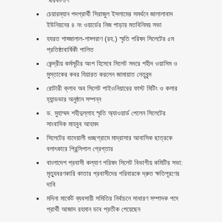
চেয়ারম্যান পদপ্রার্থী সিরাজুল ইসলামের সমর্থনে জালালাবাদ
ইউনিয়নের ৪ নং ওয়ার্ডের নিজ পাড়ায় মতবিনিময় সভা
হযরত শাহ্জালাল-শাহ্পরাণ (রহ.) স্মৃতি পরিষদ সিলেটের ৫ম
প্রতিষ্ঠাবার্ষিকী পালিত ‎​
কেন্দ্রীয় কর্মসূচীর অংশ হিসেবে সিলেট সদরে শহীদ ওয়াসিম ও
মুস্তাকের কবর যিয়ারত করলেন জামায়াত নেতৃবৃন্দ ‎
রোটারী ক্লাব অব সিলেট পাইওনিয়ারের ফাস্ট মিটিং ও কলার
হ্যান্ডভার অনুষ্ঠান সম্পন্ন
ড. মুহাম্মদ শহীদুল্লাহ স্মৃতি অ্যাওয়ার্ড পেলেন সিলেটের
সাংবাদিক মাহবুব আহমদ
সিলেটের বাদেয়ালী গুচ্ছগ্রামে মাদ্রাসার আবাসিক ছাত্রকে
বলাৎকারে প্রিন্সিপাল গ্রেপ্তার ‎
বাংলাদেশ প্রবাসী কল্যাণ পরিষদ সিলেট বিভাগীয় কমিটির সভা:
মৃত্যুবরণকারি কাতার প্রবাসীদের পরিবারকে দ্রুত ক্ষতিপূরণের
দাবি
মদিনা মার্কেট ব্যবসায়ী সমিতির নির্বাচনে সাধারণ সম্পাদক পদে
প্রার্থী আজাদ রহমান ডাব প্রতীক পেয়েছেন ‎