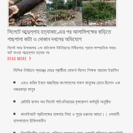
সিলেটে আব্দুল্লাহ হত্যাকাণ্ডের পর আসামিপক্ষের বাড়িতে
গাছপালা কাটা ও দোকান দখলের অভিযোগ
সিলেট সদর উপজেলার ২নং হাটখোলা ইউনিয়নের দিঘীরপাড় গ্রামে সাম্প্রতিক সময়ে
ঘটে যাওয়া আব্দুল্লাহ হত্যার পর
READ MORE
সিসিক নির্বাচনে স্বতন্ত্র মেয়র প্রার্থীতা ঘোষণা দিলেন শিক্ষক আহমদ ইয়াসিন
এমএ করিম ইবনে মচ্ছব্বির বাংলাদেশের সকল মানুষের চোখে ছিলেন এক
নজরকাড়া মানুষ ‎
রোটারি ক্লাব অব সিলেট পাইওনিয়ারের বৃক্ষরোপণ কর্মসূচি অনুষ্ঠিত
কানাইঘাটে প্রতিপক্ষের হামলায় পিতা ও পুত্র গুরুতর আহত।। ওসমানী
হাসপাতালে চিকিৎসাধীন