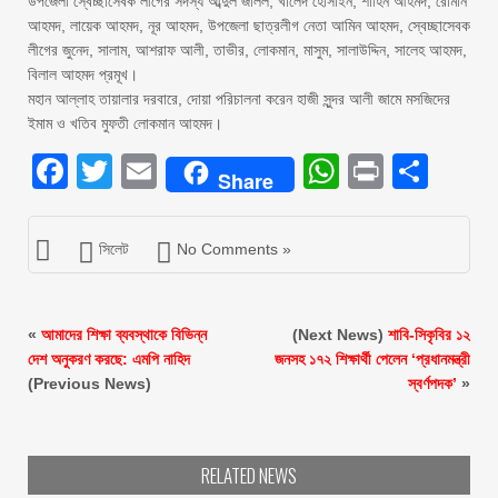
উপজেলা স্বেচ্ছাসেবক লীগের সদস্য আব্দুল জলিল, খালেদ হোসাইন, শাহিন আহমদ, রোমান
আহমদ, লায়েক আহমদ, নূর আহমদ, উপজেলা ছাত্রলীগ নেতা আমিন আহমদ, স্বেচ্ছাসেবক
লীগের জুনেদ, সালাম, আশরাফ আলী, তাভীর, লোকমান, মাসুম, সালাউদ্দিন, সালেহ আহমদ,
বিলাল আহমদ প্রমূখ।
মহান আল্লাহ তায়ালার দরবারে, দোয়া পরিচালনা করেন হাজী সুন্দর আলী জামে মসজিদের
ইমাম ও খতিব মুফতী লোকমান আহমদ।
Facebook
Twitter
Email
WhatsAp
Print
Sha
Share
সিলেট
No Comments »
«
আমাদের শিক্ষা ব্যবস্থাকে বিভিন্ন
(Next News)
শাবি-সিকৃবির ১২
দেশ অনুকরণ করছে: এমপি নাহিদ
জনসহ ১৭২ শিক্ষার্থী পেলেন ‘প্রধানমন্ত্রী
(Previous News)
স্বর্ণপদক’
»
RELATED NEWS