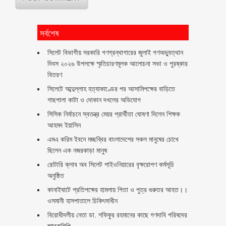
সর্বশেষ
সিলেট বিভাগীয় সরকারি গণগ্রন্থাগারের জুলাই গণঅভ্যুত্থান
দিবস ২০২৬ উপলক্ষে স্মৃতিচারণমূলক আলোচনা সভা ও পুরষ্কার
বিতরণ ‎ ‎
সিলেটে আব্দুল্লাহ হত্যাকাণ্ডের পর আসামিপক্ষের বাড়িতে
গাছপালা কাটা ও দোকান দখলের অভিযোগ
সিসিক নির্বাচনে স্বতন্ত্র মেয়র প্রার্থীতা ঘোষণা দিলেন শিক্ষক
আহমদ ইয়াসিন
এমএ করিম ইবনে মচ্ছব্বির বাংলাদেশের সকল মানুষের চোখে
ছিলেন এক নজরকাড়া মানুষ ‎
রোটারি ক্লাব অব সিলেট পাইওনিয়ারের বৃক্ষরোপণ কর্মসূচি
অনুষ্ঠিত
কানাইঘাটে প্রতিপক্ষের হামলায় পিতা ও পুত্র গুরুতর আহত।।
ওসমানী হাসপাতালে চিকিৎসাধীন
বিরোধীদলীয় নেতা ডা. শফিকুর রহমানের কাছে গণদাবি পরিষদের
স্মারকলিপি ‎