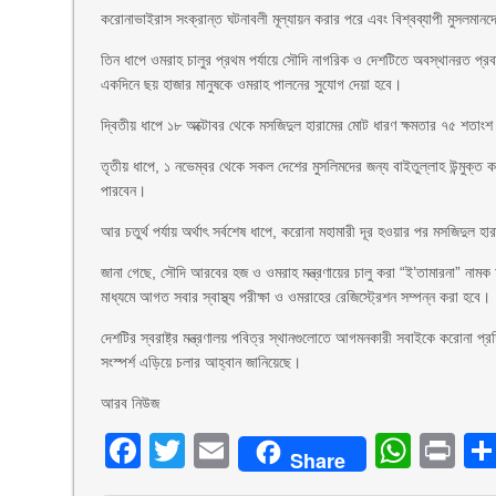
করোনাভাইরাস সংক্রান্ত ঘটনাবলী মূল্যায়ন করার পরে এবং বিশ্বব্যাপী মুসলমানদের আ
তিন ধাপে ওমরাহ চালুর প্রথম পর্যায়ে সৌদি নাগরিক ও দেশটিতে অবস্থানরত প্র
একদিনে ছয় হাজার মানুষকে ওমরাহ পালনের সুযোগ দেয়া হবে।
দ্বিতীয় ধাপে ১৮ অক্টোবর থেকে মসজিদুল হারামের মোট ধারণ ক্ষমতার ৭৫ শতাংশ
তৃতীয় ধাপে, ১ নভেম্বর থেকে সকল দেশের মুসলিমদের জন্য বাইতুল্লাহ উন্মুক্
পারবেন।
আর চতুর্থ পর্যায় অর্থাৎ সর্বশেষ ধাপে, করোনা মহামারী দূর হওয়ার পর মসজিদুল 
জানা গেছে, সৌদি আরবের হজ ও ওমরাহ মন্ত্রণায়ের চালু করা “ই’তামারনা” নামক
মাধ্যমে আগত সবার স্বাস্থ্য পরীক্ষা ও ওমরাহের রেজিস্ট্রেশন সম্পন্ন করা হবে।
দেশটির স্বরাষ্ট্র মন্ত্রণালয় পবিত্র স্থানগুলোতে আগমনকারী সবাইকে করোনা প্
সংস্পর্শ এড়িয়ে চলার আহ্বান জানিয়েছে।
আরব নিউজ
Facebook
Twitter
Email
What
Pr
Share