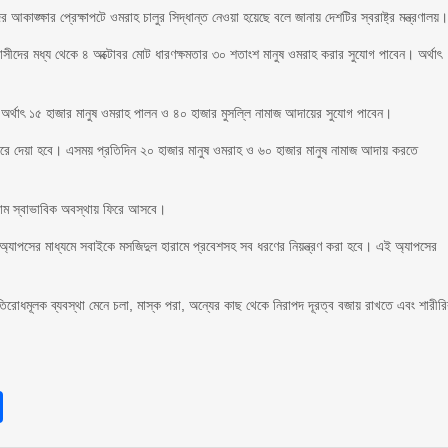
কাঙ্ক্ষার প্রেক্ষাপটে ওমরাহ চালুর সিদ্ধান্ত নেওয়া হয়েছে বলে জানায় দেশটির স্বরাষ্ট্র মন্ত্রণালয়
বাসীদের মধ্য থেকে ৪ অক্টোবর মোট ধারণক্ষমতার ৩০ শতাংশ মানুষ ওমরাহ করার সুযোগ পাবেন। অর্থাৎ
 অর্থাৎ ১৫ হাজার মানুষ ওমরাহ পালন ও ৪০ হাজার মুসল্লি নামাজ আদায়ের সুযোগ পাবেন।
ত করে দেয়া হবে। এসময় প্রতিদিন ২০ হাজার মানুষ ওমরাহ ও ৬০ হাজার মানুষ নামাজ আদায় করতে
হারাম স্বাভাবিক অবস্থায় ফিরে আসবে।
 অ্যাপসের মাধ্যমে সবাইকে মসজিদুল হারামে প্রবেশসহ সব ধরণের নিয়ন্ত্রণ করা হবে। এই অ্যাপসের
রতিরোধমূলক ব্যবস্থা মেনে চলা, মাস্ক পরা, অন্যের কাছ থেকে নিরাপদ দূরত্ব বজায় রাখতে এবং শারীর
sApp
int
Share