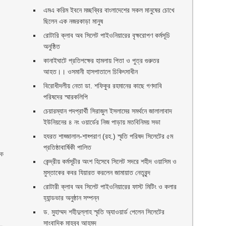
।
এমএ করিম ইবনে মচ্ছব্বির বাংলাদেশের সকল মানুষের চোখে
ছিলেন এক নজরকাড়া মানুষ ‎
রোটারি ক্লাব অব সিলেট পাইওনিয়ারের বৃক্ষরোপণ কর্মসূচি
অনুষ্ঠিত
কানাইঘাটে প্রতিপক্ষের হামলায় পিতা ও পুত্র গুরুতর
আহত।। ওসমানী হাসপাতালে চিকিৎসাধীন
বিরোধীদলীয় নেতা ডা. শফিকুর রহমানের কাছে গণদাবি
পরিষদের স্মারকলিপি ‎
চেয়ারম্যান পদপ্রার্থী সিরাজুল ইসলামের সমর্থনে জালালাবাদ
ইউনিয়নের ৪ নং ওয়ার্ডের নিজ পাড়ায় মতবিনিময় সভা
হযরত শাহ্জালাল-শাহ্পরাণ (রহ.) স্মৃতি পরিষদ সিলেটের ৫ম
প্রতিষ্ঠাবার্ষিকী পালিত ‎​
িক
কেন্দ্রীয় কর্মসূচীর অংশ হিসেবে সিলেট সদরে শহীদ ওয়াসিম ও
মুস্তাকের কবর যিয়ারত করলেন জামায়াত নেতৃবৃন্দ ‎
রোটারী ক্লাব অব সিলেট পাইওনিয়ারের ফাস্ট মিটিং ও কলার
হ্যান্ডভার অনুষ্ঠান সম্পন্ন
ড. মুহাম্মদ শহীদুল্লাহ স্মৃতি অ্যাওয়ার্ড পেলেন সিলেটের
সাংবাদিক মাহবুব আহমদ