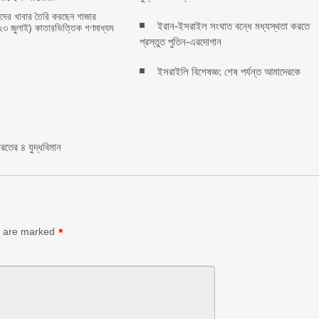
শুদের খাবার তৈরি করছেন গাজার
ইরান-ইসরাইল সংঘাত বন্ধে মধ্যস্থতা করতে
(২৩ জুলাই) কাতারভিত্তিক গণমাধ্যম
প্রস্তুত পুতিন-এরদোগান
ইসরাইলি বিশেষজ্ঞ: শেষ পর্যন্ত আমাদেরকে
রতের ৪ যুদ্ধবিমান
s are marked
*