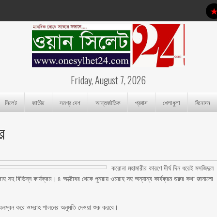
Friday, August 7, 2026
সিলেট
জাতীয়
সমগ্র দেশ
আন্তর্জাতিক
প্রবাস
খেলাধুলা
বিনোদন
র
করোনা মহামারীর কারণে দীর্ঘ দিন ধরেই মসজিদুল
 সহ বিভিন্ন কার্যক্রম। ৪ অক্টোবর থেকে পুনরায় ওমরাহ সহ অন্যান্য কার্যক্রম শুরুর কথা জানালো
া অবলম্বন করে ওমরাহ পালনের অনুমতি দেওয়া শুরু করবে।