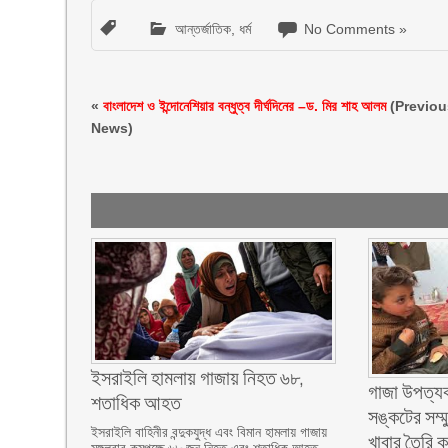
আন্তর্জাতিক
,
ধর্ম
No Comments »
«
বাংলাদেশ ও ইন্দোনেশিয়ার বন্ধুত্ব দীর্ঘদিনের –ড. মির শাহ আলম
(Previou
News)
ইসরাইলি হামলায় গাজায় নিহত ৬৮,
গাজা উপত্যক
শতাধিক আহত
সঙ্কটের সম্মু
ইসরাইলি বাহিনীর বন্দুকযুদ্ধ এবং বিমান হামলায় গাজায়
খাবার তৈরি 