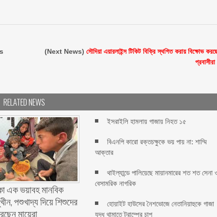
s
(Next News)
সৌদিয়া এয়ারলাইন্স টিকিট বিক্রি স্থগিত করায় বিক্ষোভ করছ
প্রবাসীরা
RELATED NEWS
ইসরাইলি হামলায় গাজায় নিহত ১৫
বিএনপি কারো রক্তচক্ষুকে ভয় পায় না: শাম্মি
আক্তার
থাইল্যান্ডে পালিয়েছে মায়ানমারের শত শত সেনা 
বেসামরিক নাগরিক
া এক ভয়াবহ মানবিক
খীন, পশুখাদ্য দিয়ে শিশুদের
হোয়াইট হাউসের নৈশভোজে নেতানিয়াহুকে গাজা
করছেন মায়েরা
যুদ্ধ থামাতে ট্রাম্পের চাপ