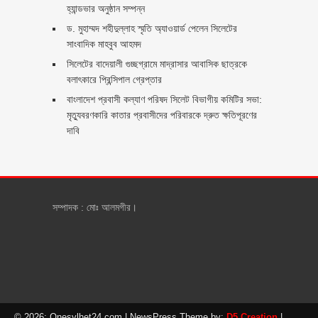
হ্যান্ডভার অনুষ্ঠান সম্পন্ন
ড. মুহাম্মদ শহীদুল্লাহ স্মৃতি অ্যাওয়ার্ড পেলেন সিলেটের
সাংবাদিক মাহবুব আহমদ
সিলেটের বাদেয়ালী গুচ্ছগ্রামে মাদ্রাসার আবাসিক ছাত্রকে
বলাৎকারে প্রিন্সিপাল গ্রেপ্তার ‎
বাংলাদেশ প্রবাসী কল্যাণ পরিষদ সিলেট বিভাগীয় কমিটির সভা:
মৃত্যুবরণকারি কাতার প্রবাসীদের পরিবারকে দ্রুত ক্ষতিপূরণের
দাবি
সম্পাদক : মোঃ আলমগীর।
© 2026: Onesylhet24.com
| NewsPress Theme by:
D5 Creation
|