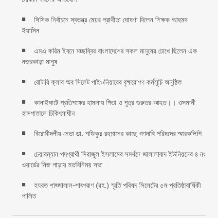
সিসিক নির্বাচনে স্বতন্ত্র মেয়র প্রার্থীতা ঘোষণা দিলেন শিক্ষক আহমদ
ইয়াসিন
এমএ করিম ইবনে মচ্ছব্বির বাংলাদেশের সকল মানুষের চোখে ছিলেন এক
নজরকাড়া মানুষ ‎
রোটারি ক্লাব অব সিলেট পাইওনিয়ারের বৃক্ষরোপণ কর্মসূচি অনুষ্ঠিত
কানাইঘাটে প্রতিপক্ষের হামলায় পিতা ও পুত্র গুরুতর আহত।। ওসমানী
হাসপাতালে চিকিৎসাধীন
বিরোধীদলীয় নেতা ডা. শফিকুর রহমানের কাছে গণদাবি পরিষদের স্মারকলিপি ‎
চেয়ারম্যান পদপ্রার্থী সিরাজুল ইসলামের সমর্থনে জালালাবাদ ইউনিয়নের ৪ নং
ওয়ার্ডের নিজ পাড়ায় মতবিনিময় সভা
হযরত শাহ্জালাল-শাহ্পরাণ (রহ.) স্মৃতি পরিষদ সিলেটের ৫ম প্রতিষ্ঠাবার্ষিকী
পালিত ‎​