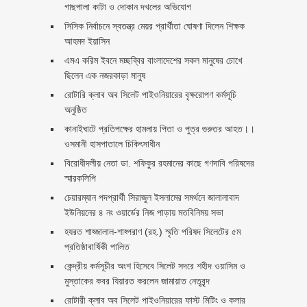
গাছপালা কাটা ও দোকান দখলের অভিযোগ
সিসিক নির্বাচনে স্বতন্ত্র মেয়র প্রার্থীতা ঘোষণা দিলেন শিক্ষক
আহমদ ইয়াসিন
এমএ করিম ইবনে মচ্ছব্বির বাংলাদেশের সকল মানুষের চোখে
ছিলেন এক নজরকাড়া মানুষ ‎
রোটারি ক্লাব অব সিলেট পাইওনিয়ারের বৃক্ষরোপণ কর্মসূচি
অনুষ্ঠিত
কানাইঘাটে প্রতিপক্ষের হামলায় পিতা ও পুত্র গুরুতর আহত।।
ওসমানী হাসপাতালে চিকিৎসাধীন
বিরোধীদলীয় নেতা ডা. শফিকুর রহমানের কাছে গণদাবি পরিষদের
স্মারকলিপি ‎
চেয়ারম্যান পদপ্রার্থী সিরাজুল ইসলামের সমর্থনে জালালাবাদ
ইউনিয়নের ৪ নং ওয়ার্ডের নিজ পাড়ায় মতবিনিময় সভা
হযরত শাহ্জালাল-শাহ্পরাণ (রহ.) স্মৃতি পরিষদ সিলেটের ৫ম
প্রতিষ্ঠাবার্ষিকী পালিত ‎​
কেন্দ্রীয় কর্মসূচীর অংশ হিসেবে সিলেট সদরে শহীদ ওয়াসিম ও
মুস্তাকের কবর যিয়ারত করলেন জামায়াত নেতৃবৃন্দ ‎
রোটারী ক্লাব অব সিলেট পাইওনিয়ারের ফাস্ট মিটিং ও কলার