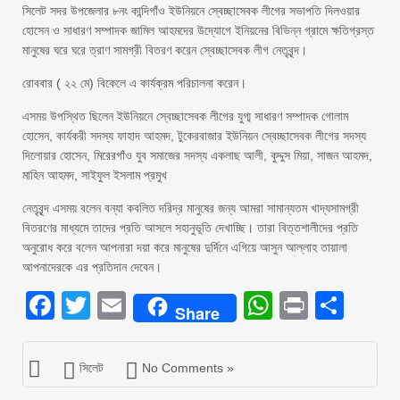
সিলেট সদর উপজেলার ৮নং কান্দিগাঁও ইউনিয়নে স্বেচ্ছাসেবক লীগের সভাপতি দিলওয়ার
হোসেন ও সাধারণ সম্পাদক জামিল আহমদের উদ্যোগে ইনিয়নের বিভিন্ন গ্রামে ক্ষতিগ্রস্ত
মানুষের ঘরে ঘরে ত্রাণ সামগ্রী বিতরণ করেন স্বেচ্ছাসেবক লীগ নেতৃবৃন্দ।
রোববার ( ২২ মে) বিকেলে এ কার্যক্রম পরিচালনা করেন।
এসময় উপস্থিত ছিলেন ইউনিয়নে স্বেচ্ছাসেবক লীগের যুগ্ম সাধারণ সম্পাদক গোলাম
হোসেন, কার্যকরী সদস্য ফাহাদ আহমদ, টুকেরবাজার ইউনিয়ন স্বেচ্ছাসেবক লীগের সদস্য
দিলোয়ার হোসেন, মিরেরগাঁও যুব সমাজের সদস্য একলাছ আলী, কুদ্দুস মিয়া, সাজন আহমদ,
মাহিন আহমদ, সাইফুল ইসলাম প্রমুখ
নেতৃবৃন্দ এসময় বলেন বন্যা কবলিত দরিদ্র মানুষের জন্য আমরা সামান্যতম খাদ্যসামগ্রী
বিতরণের মাধ্যমে তাদের প্রতি আসলে সহানুভূতি দেখাচ্ছি। তারা বিত্তশালীদের প্রতি
অনুরোধ করে বলেন আপনারা দয়া করে মানুষের দুর্দিনে এগিয়ে আসুন আল্লাহ তায়ালা
আপনাদেরকে এর প্রতিদান দেবেন।
Facebook
Twitter
Email
WhatsAp
Print
Sha
Share
সিলেট
No Comments »