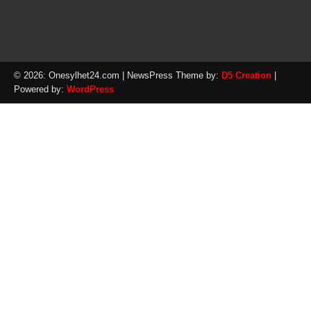
© 2026: Onesylhet24.com
| NewsPress Theme by:
D5 Creation
|
Powered by:
WordPress