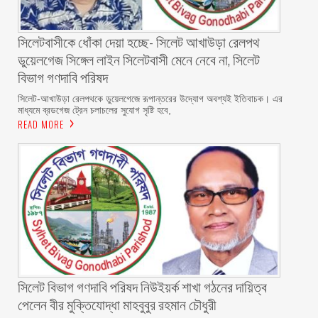
‎সিলেটবাসীকে ধোঁকা দেয়া হচ্ছে- সিলেট আখাউড়া রেলপথ
ডুয়েলগেজ সিঙ্গেল লাইন সিলেটবাসী মেনে নেবে না, সিলেট
বিভাগ গণদাবি পরিষদ
‎​সিলেট-আখাউড়া রেলপথকে ডুয়েলগেজে রূপান্তরের উদ্যোগ অবশ্যই ইতিবাচক। এর
মাধ্যমে ব্রডগেজ ট্রেন চলাচলের সুযোগ সৃষ্টি হবে,
READ MORE
সিলেট বিভাগ গণদাবি পরিষদ নিউইয়র্ক শাখা গঠনের দায়িত্ব
পেলেন বীর মুক্তিযোদ্ধা মাহবুবুর রহমান চৌধুরী ‎ ‎