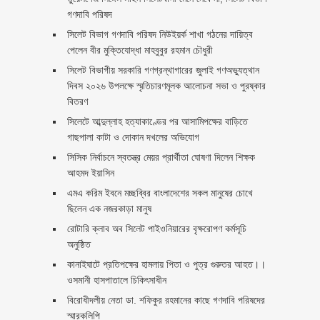
গণদাবি পরিষদ
সিলেট বিভাগ গণদাবি পরিষদ নিউইয়র্ক শাখা গঠনের দায়িত্ব
পেলেন বীর মুক্তিযোদ্ধা মাহবুবুর রহমান চৌধুরী ‎ ‎
সিলেট বিভাগীয় সরকারি গণগ্রন্থাগারের জুলাই গণঅভ্যুত্থান
দিবস ২০২৬ উপলক্ষে স্মৃতিচারণমূলক আলোচনা সভা ও পুরষ্কার
বিতরণ ‎ ‎
সিলেটে আব্দুল্লাহ হত্যাকাণ্ডের পর আসামিপক্ষের বাড়িতে
গাছপালা কাটা ও দোকান দখলের অভিযোগ
সিসিক নির্বাচনে স্বতন্ত্র মেয়র প্রার্থীতা ঘোষণা দিলেন শিক্ষক
আহমদ ইয়াসিন
এমএ করিম ইবনে মচ্ছব্বির বাংলাদেশের সকল মানুষের চোখে
ছিলেন এক নজরকাড়া মানুষ ‎
রোটারি ক্লাব অব সিলেট পাইওনিয়ারের বৃক্ষরোপণ কর্মসূচি
অনুষ্ঠিত
কানাইঘাটে প্রতিপক্ষের হামলায় পিতা ও পুত্র গুরুতর আহত।।
ওসমানী হাসপাতালে চিকিৎসাধীন
বিরোধীদলীয় নেতা ডা. শফিকুর রহমানের কাছে গণদাবি পরিষদের
স্মারকলিপি ‎