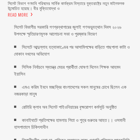
‎সিলেট বিভাগ গণদাবি পরিষদের সার্বিক কার্যক্রম বিস্তারে যুক্তরাষ্ট্রে নতুন মাইলফলক
উন্মোচিত হয়েছে। বীর মুক্তিযোদ্ধা ও
READ MORE
সিলেট বিভাগীয় সরকারি গণগ্রন্থাগারের জুলাই গণঅভ্যুত্থান দিবস ২০২৬
উপলক্ষে স্মৃতিচারণমূলক আলোচনা সভা ও পুরষ্কার বিতরণ ‎ ‎
সিলেটে আব্দুল্লাহ হত্যাকাণ্ডের পর আসামিপক্ষের বাড়িতে গাছপালা কাটা ও
দোকান দখলের অভিযোগ
সিসিক নির্বাচনে স্বতন্ত্র মেয়র প্রার্থীতা ঘোষণা দিলেন শিক্ষক আহমদ
ইয়াসিন
এমএ করিম ইবনে মচ্ছব্বির বাংলাদেশের সকল মানুষের চোখে ছিলেন এক
নজরকাড়া মানুষ ‎
রোটারি ক্লাব অব সিলেট পাইওনিয়ারের বৃক্ষরোপণ কর্মসূচি অনুষ্ঠিত
কানাইঘাটে প্রতিপক্ষের হামলায় পিতা ও পুত্র গুরুতর আহত।। ওসমানী
হাসপাতালে চিকিৎসাধীন