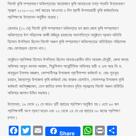
সিলেট কৃষি সম্প্রসারণ অধিদপ্তরের আয়োজনে কৃষি আবহাওয়া তথ্য পদ্ধতি উন্নতকরণ
প্রকল্প ২০২১—২২ অর্থ বছরের আওতায় ৩ দিন ব্যাপী উপসহকারী কৃষি কর্মকর্তাদের
প্রশিক্ষণের উদ্বোধন অনুষ্ঠিত হয়েছে।
রোববার (২২ মে) সিলেট কৃষি সম্প্রসারণ অধিদপ্তর হল রুমে জেলা কৃষি সম্প্রসারণ
অধিদপ্তরে উপ পরিচালক কাজী মজিবুর রহমানের সভাপতিত্বে অনুষ্ঠানে প্রধান অতিথি
হিসেবে উপস্থিত ছিলেন সিলেট অঞ্চল কৃষি সম্প্রসারণ অধিদপ্তরের অতিরিক্ত পরিচালক
মোঃ মোশাররফ হোসেন খান।
অনুষ্ঠানে প্রশিক্ষক হিসেবে উপস্থিত ছিলেন আবহাওয়াবীদ মইন আহমদ চৌধুরী, জেলা মৎস্য
অফিসার আবুল কালাম আজাদ, প্রিন্সিপাল সায়েন্টিফিক অফিসার বারী ও এফ আর ডি ড.
মাহমুদুল ইসলাম নজরুল, কোম্পানীগঞ্জ উপজেলা প্রাণীসম্পদ কর্মকর্তা ড. মোঃ লুতফুর
রহয়ান, জৈন্তাপুর উপজেলা কৃষি কর্মকর্তা মোঃ ফারুক হোসাইন, গোলাপগঞ্জ উপজেলা কৃষি
কর্মকর্তা আনিসুজ্জামান, তেল জাতিয় ফসল উৎপাদন বৃদ্ধি প্রকল্পের সিলেট অঞ্চল মনিটরিং
অফিসার জালাল উদ্দিন সরকার।
উল্লেখ্য, ১৯ থেকে ২১ মে আরও দুটি ব্যাচের প্রশিক্ষণ অনুষ্ঠিত হয়। এতে ৬০ জন
প্রশিক্ষণার্থী অংশ গ্রহণ করেন এবং ২২ থেকে ২৪ মে ৩য় ব্যাচের ৩০ জনের প্রশিক্ষণ
চলবে।
Facebook
Twitter
Email
WhatsAp
Print
Sha
Share