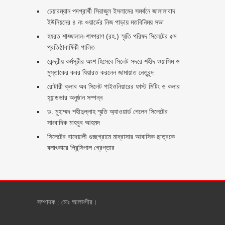
চেয়ারম্যান পদপ্রার্থী সিরাজুল ইসলামের সমর্থনে জালালাবাদ
ইউনিয়নের ৪ নং ওয়ার্ডের নিজ পাড়ায় মতবিনিময় সভা
হযরত শাহ্জালাল-শাহ্পরাণ (রহ.) স্মৃতি পরিষদ সিলেটের ৫ম
প্রতিষ্ঠাবার্ষিকী পালিত ‎​
কেন্দ্রীয় কর্মসূচীর অংশ হিসেবে সিলেট সদরে শহীদ ওয়াসিম ও
মুস্তাকের কবর যিয়ারত করলেন জামায়াত নেতৃবৃন্দ ‎
রোটারী ক্লাব অব সিলেট পাইওনিয়ারের ফাস্ট মিটিং ও কলার
হ্যান্ডভার অনুষ্ঠান সম্পন্ন
ড. মুহাম্মদ শহীদুল্লাহ স্মৃতি অ্যাওয়ার্ড পেলেন সিলেটের
সাংবাদিক মাহবুব আহমদ
সিলেটের বাদেয়ালী গুচ্ছগ্রামে মাদ্রাসার আবাসিক ছাত্রকে
বলাৎকারে প্রিন্সিপাল গ্রেপ্তার ‎
সম্পাদক : মোঃ আলমগীর।