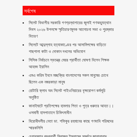
সর্বশেষ
সিলেট বিভাগীয় সরকারি গণগ্রন্থাগারের জুলাই গণঅভ্যুত্থান
দিবস ২০২৬ উপলক্ষে স্মৃতিচারণমূলক আলোচনা সভা ও পুরষ্কার
বিতরণ ‎ ‎
সিলেটে আব্দুল্লাহ হত্যাকাণ্ডের পর আসামিপক্ষের বাড়িতে
গাছপালা কাটা ও দোকান দখলের অভিযোগ
সিসিক নির্বাচনে স্বতন্ত্র মেয়র প্রার্থীতা ঘোষণা দিলেন শিক্ষক
আহমদ ইয়াসিন
এমএ করিম ইবনে মচ্ছব্বির বাংলাদেশের সকল মানুষের চোখে
ছিলেন এক নজরকাড়া মানুষ ‎
রোটারি ক্লাব অব সিলেট পাইওনিয়ারের বৃক্ষরোপণ কর্মসূচি
অনুষ্ঠিত
কানাইঘাটে প্রতিপক্ষের হামলায় পিতা ও পুত্র গুরুতর আহত।।
ওসমানী হাসপাতালে চিকিৎসাধীন
বিরোধীদলীয় নেতা ডা. শফিকুর রহমানের কাছে গণদাবি পরিষদের
স্মারকলিপি ‎
চেয়ারম্যান পদপ্রার্থী সিরাজুল ইসলামের সমর্থনে জালালাবাদ