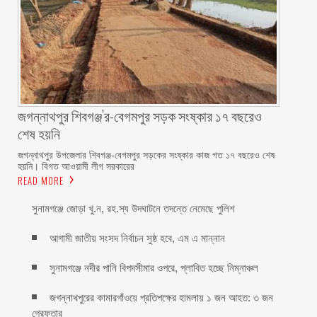
জগন্নাথপুর শিবগঞ্জ’র-বেগমপুর সড়ক সংষ্কার ১৭ বছরেও
শেষ হয়নি
জগন্নাথপুর উপজেলার শিবগঞ্জ-বেগমপুর সড়কের সংষ্কার কাজ গত ১৭ বছরেও শেষ
হয়নি। বিগত আওয়ামী লীগ সরকারের
READ MORE
সুনামগঞ্জে জোড়া খু.ন, রহ.স্য উদঘাটনে তদন্তে নেমেছে পুলিশ
আগামী জাতীয় সংসদ নির্বাচন সুষ্ঠ হবে, এম এ মান্নান
সুনামগঞ্জে নদীর পানি বিপদসীমার ওপরে, প্লাবিত হচ্ছে নিম্নাঞ্চল
জগন্নাথপুরের কামারগাঁওয়ে প্রতিপক্ষের হামলায় ১ জন আহত: ৩ জন
গ্রেফতার