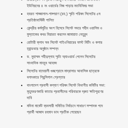
ইউনিয়নের ৪ নং ওয়ার্ডের নিজ পাড়ায় মতবিনিময় সভা
হযরত শাহ্জালাল-শাহ্পরাণ (রহ.) স্মৃতি পরিষদ সিলেটের ৫ম
প্রতিষ্ঠাবার্ষিকী পালিত ‎​
কেন্দ্রীয় কর্মসূচীর অংশ হিসেবে সিলেট সদরে শহীদ ওয়াসিম ও
মুস্তাকের কবর যিয়ারত করলেন জামায়াত নেতৃবৃন্দ ‎
রোটারী ক্লাব অব সিলেট পাইওনিয়ারের ফাস্ট মিটিং ও কলার
হ্যান্ডভার অনুষ্ঠান সম্পন্ন
ড. মুহাম্মদ শহীদুল্লাহ স্মৃতি অ্যাওয়ার্ড পেলেন সিলেটের
সাংবাদিক মাহবুব আহমদ
সিলেটের বাদেয়ালী গুচ্ছগ্রামে মাদ্রাসার আবাসিক ছাত্রকে
বলাৎকারে প্রিন্সিপাল গ্রেপ্তার ‎
বাংলাদেশ প্রবাসী কল্যাণ পরিষদ সিলেট বিভাগীয় কমিটির সভা:
মৃত্যুবরণকারি কাতার প্রবাসীদের পরিবারকে দ্রুত ক্ষতিপূরণের
দাবি
মদিনা মার্কেট ব্যবসায়ী সমিতির নির্বাচনে সাধারণ সম্পাদক পদে
প্রার্থী আজাদ রহমান ডাব প্রতীক পেয়েছেন ‎