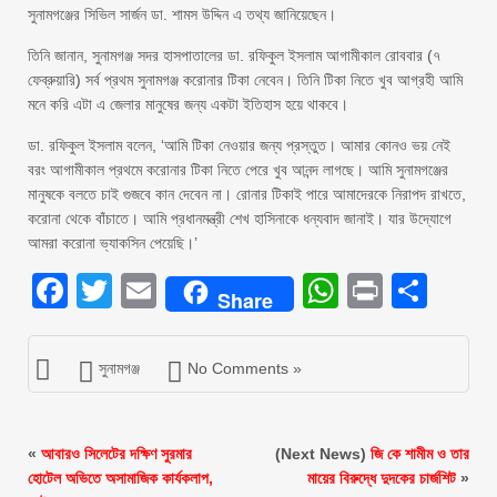
সুনামগঞ্জের সিভিল সার্জন ডা. শামস উদ্দিন এ তথ্য জানিয়েছেন।
তিনি জানান, সুনামগঞ্জ সদর হাসপাতালের ডা. রফিকুল ইসলাম আগামীকাল রোববার (৭
ফেব্রুয়ারি) সর্ব প্রথম সুনামগঞ্জ করোনার টিকা নেবেন। তিনি টিকা নিতে খুব আগ্রহী আমি
মনে করি এটা এ জেলার মানুষের জন্য একটা ইতিহাস হয়ে থাকবে।
ডা. রফিকুল ইসলাম বলেন, ‘আমি টিকা নেওয়ার জন্য প্রস্তুত। আমার কোনও ভয় নেই
বরং আগামীকাল প্রথমে করোনার টিকা নিতে পেরে খুব আনন্দ লাগছে। আমি সুনামগঞ্জের
মানুষকে বলতে চাই গুজবে কান দেবেন না। রোনার টিকাই পারে আমাদেরকে নিরাপদ রাখতে,
করোনা থেকে বাঁচাতে। আমি প্রধানমন্ত্রী শেখ হাসিনাকে ধন্যবাদ জানাই। যার উদ্যোগে
আমরা করোনা ভ্যাকসিন পেয়েছি।’
Facebook
Twitter
Email
WhatsAp
Print
Sha
Share
সুনামগঞ্জ
No Comments »
«
আবারও সিলেটের দক্ষিণ সুরমার
(Next News)
জি কে শামীম ও তার
হোটেল অভিতে অসামাজিক কার্যকলাপ,
মায়ের বিরুদ্ধে দুদকের চার্জশিট
»