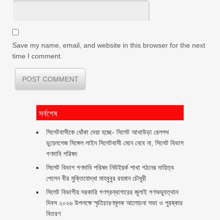
Save my name, email, and website in this browser for the next
time I comment.
সর্বশেষ
‎সিলেটবাসীকে ধোঁকা দেয়া হচ্ছে- সিলেট আখাউড়া রেলপথ
ডুয়েলগেজ সিঙ্গেল লাইন সিলেটবাসী মেনে নেবে না, সিলেট বিভাগ
গণদাবি পরিষদ
সিলেট বিভাগ গণদাবি পরিষদ নিউইয়র্ক শাখা গঠনের দায়িত্ব
পেলেন বীর মুক্তিযোদ্ধা মাহবুবুর রহমান চৌধুরী ‎ ‎
সিলেট বিভাগীয় সরকারি গণগ্রন্থাগারের জুলাই গণঅভ্যুত্থান
দিবস ২০২৬ উপলক্ষে স্মৃতিচারণমূলক আলোচনা সভা ও পুরষ্কার
বিতরণ ‎ ‎