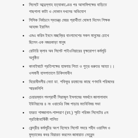
সিলেটে আব্দুল্লাহ হত্যাকাণ্ডের পর আসামিপক্ষের বাড়িতে
গাছপালা কাটা ও দোকান দখলের অভিযোগ
সিসিক নির্বাচনে স্বতন্ত্র মেয়র প্রার্থীতা ঘোষণা দিলেন শিক্ষক
আহমদ ইয়াসিন
এমএ করিম ইবনে মচ্ছব্বির বাংলাদেশের সকল মানুষের চোখে
ছিলেন এক নজরকাড়া মানুষ ‎
রোটারি ক্লাব অব সিলেট পাইওনিয়ারের বৃক্ষরোপণ কর্মসূচি
অনুষ্ঠিত
কানাইঘাটে প্রতিপক্ষের হামলায় পিতা ও পুত্র গুরুতর আহত।।
ওসমানী হাসপাতালে চিকিৎসাধীন
বিরোধীদলীয় নেতা ডা. শফিকুর রহমানের কাছে গণদাবি পরিষদের
স্মারকলিপি ‎
চেয়ারম্যান পদপ্রার্থী সিরাজুল ইসলামের সমর্থনে জালালাবাদ
ইউনিয়নের ৪ নং ওয়ার্ডের নিজ পাড়ায় মতবিনিময় সভা
হযরত শাহ্জালাল-শাহ্পরাণ (রহ.) স্মৃতি পরিষদ সিলেটের ৫ম
প্রতিষ্ঠাবার্ষিকী পালিত ‎​
কেন্দ্রীয় কর্মসূচীর অংশ হিসেবে সিলেট সদরে শহীদ ওয়াসিম ও
মুস্তাকের কবর যিয়ারত করলেন জামায়াত নেতৃবৃন্দ ‎