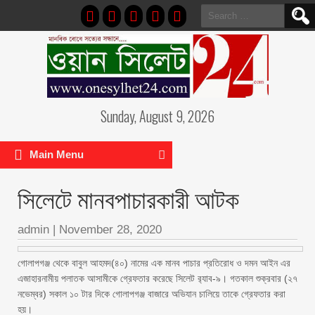
Search
for:
Sunday, August 9, 2026
Main Menu
সিলেটে মানবপাচারকারী আটক
admin
|
November 28, 2020
গোলাপগঞ্জ থেকে বাবুল আহমদ(৪০) নামের এক মানব পাচার প্রতিরোধ ও দমন আইন এর
এজাহারনামীয় পলাতক আসামীকে গ্রেফতার করেছে সিলেট র‌্যাব-৯। গতকাল শুক্রবার (২৭
নভেম্বর) সকাল ১০ টার দিকে গোলাপগঞ্জ বাজারে অভিযান চালিয়ে তাকে গ্রেফতার করা
হয়।