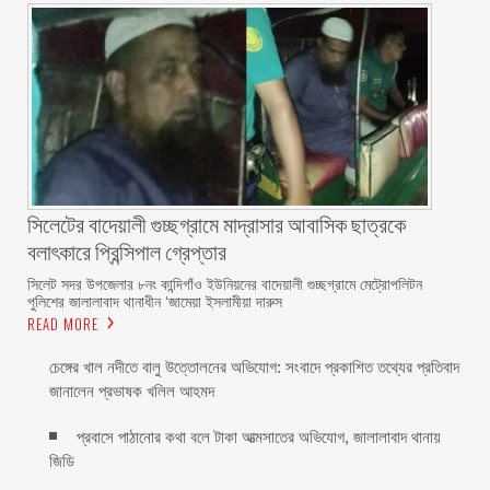
সিলেটের বাদেয়ালী গুচ্ছগ্রামে মাদ্রাসার আবাসিক ছাত্রকে
বলাৎকারে প্রিন্সিপাল গ্রেপ্তার ‎
সিলেট সদর উপজেলার ৮নং কান্দিগাঁও ইউনিয়নের বাদেয়ালী গুচ্ছগ্রামে মেট্রোপলিটন
পুলিশের জালালাবাদ থানাধীন ‘জামেয়া ইসলামীয়া দারুস
READ MORE
চেঙ্গের খাল নদীতে বালু উত্তোলনের অভিযোগ: সংবাদে প্রকাশিত তথ্যের প্রতিবাদ
জানালেন প্রভাষক খলিল আহমদ
প্রবাসে পাঠানোর কথা বলে টাকা আত্মসাতের অভিযোগ, জালালাবাদ থানায়
জিডি ‎