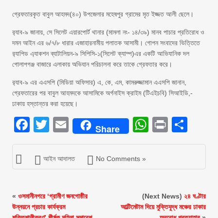
গ্রেফতারকৃত বাবুল আহমদ(৪০) উপজেলার মহেষপুর গ্রামের মৃত ইজ্জত আলী ছেলে।
র‌্যাব-৯ জানায়, সে সিলেট এয়ারপোর্ট থানার (মামলা নং- ১৪/৩৯) মানব পাচার প্রতিরোধ ও
দমন আইন এর ৬/৭/৮ ধারার এজাহারনামীয় পলাতক আসামী। গোপন সংবাদের ভিত্তিতে
র‌্যাপিড এ্যাকশন ব্যাটালিয়ন-৯ সিপিসি-১(সিলেট ক্যাম্প)এর একটি আভিযানিক দল
গোলাপগঞ্জ বাজারে এলাকায় অভিযান পরিচালনা করে তাকে গ্রেফতার করে।
র‌্যাব-৯ এর এএসপি (মিডিয়া অফিসার) এ, কে, এম, কামরুজ্জামান এএসপি জানান,
গ্রেফতারের পর বাবুল আহমদকে আসামিকে অর্গনাইস ক্রাইম (টিএইচবি) সিআইডি,-
ঢাকায় হস্তান্তর করা হয়েছে।
Facebook
Twitter
Email
WhatsAp
Print
Sha
Share
আইন আদালত
No Comments »
«
ওসমানীনগরে ‘গ্রামীণ জনগোষ্ঠীর
(Next News)
২৪ ঘণ্টার
উন্নয়নে প্রচার কার্যক্রম
আল্টিমেটাম দিয়ে মুক্তিযুদ্ধ মঞ্চের ঢাকার
শক্তিশালীকরণ’ শীর্ষক মহিলা সমাবেশ
অবরোধ প্রত্যাহার
»