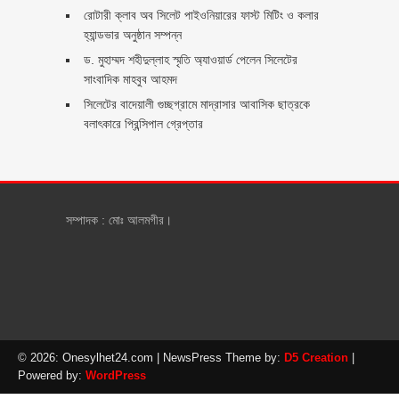
রোটারী ক্লাব অব সিলেট পাইওনিয়ারের ফাস্ট মিটিং ও কলার
হ্যান্ডভার অনুষ্ঠান সম্পন্ন
ড. মুহাম্মদ শহীদুল্লাহ স্মৃতি অ্যাওয়ার্ড পেলেন সিলেটের
সাংবাদিক মাহবুব আহমদ
সিলেটের বাদেয়ালী গুচ্ছগ্রামে মাদ্রাসার আবাসিক ছাত্রকে
বলাৎকারে প্রিন্সিপাল গ্রেপ্তার ‎
সম্পাদক : মোঃ আলমগীর।
© 2026: Onesylhet24.com
| NewsPress Theme by:
D5 Creation
|
Powered by:
WordPress