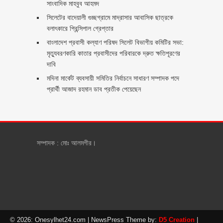
সাংবাদিক মাহবুব আহমদ
সিলেটের বাদেয়ালী গুচ্ছগ্রামে মাদ্রাসার আবাসিক ছাত্রকে
বলাৎকারে প্রিন্সিপাল গ্রেপ্তার ‎
বাংলাদেশ প্রবাসী কল্যাণ পরিষদ সিলেট বিভাগীয় কমিটির সভা:
মৃত্যুবরণকারি কাতার প্রবাসীদের পরিবারকে দ্রুত ক্ষতিপূরণের
দাবি
মদিনা মার্কেট ব্যবসায়ী সমিতির নির্বাচনে সাধারণ সম্পাদক পদে
প্রার্থী আজাদ রহমান ডাব প্রতীক পেয়েছেন ‎
সম্পাদক : মোঃ আলমগীর।
© 2026: Onesylhet24.com
| NewsPress Theme by:
D5 Creation
|