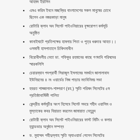
আহমদ ইয়াসিন
এমএ করিম ইবনে মচ্ছব্বির বাংলাদেশের সকল মানুষের চোখে
ছিলেন এক নজরকাড়া মানুষ ‎
রোটারি ক্লাব অব সিলেট পাইওনিয়ারের বৃক্ষরোপণ কর্মসূচি
অনুষ্ঠিত
কানাইঘাটে প্রতিপক্ষের হামলায় পিতা ও পুত্র গুরুতর আহত।।
ওসমানী হাসপাতালে চিকিৎসাধীন
বিরোধীদলীয় নেতা ডা. শফিকুর রহমানের কাছে গণদাবি পরিষদের
স্মারকলিপি ‎
চেয়ারম্যান পদপ্রার্থী সিরাজুল ইসলামের সমর্থনে জালালাবাদ
ইউনিয়নের ৪ নং ওয়ার্ডের নিজ পাড়ায় মতবিনিময় সভা
হযরত শাহ্জালাল-শাহ্পরাণ (রহ.) স্মৃতি পরিষদ সিলেটের ৫ম
প্রতিষ্ঠাবার্ষিকী পালিত ‎​
কেন্দ্রীয় কর্মসূচীর অংশ হিসেবে সিলেট সদরে শহীদ ওয়াসিম ও
মুস্তাকের কবর যিয়ারত করলেন জামায়াত নেতৃবৃন্দ ‎
রোটারী ক্লাব অব সিলেট পাইওনিয়ারের ফাস্ট মিটিং ও কলার
হ্যান্ডভার অনুষ্ঠান সম্পন্ন
ড. মুহাম্মদ শহীদুল্লাহ স্মৃতি অ্যাওয়ার্ড পেলেন সিলেটের