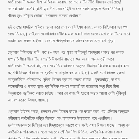
জাতীয়তাবাদী জনমত সীমা অতিক্রম করেছে! তোমাদের চীন নীতি সীমান্ত পেরিয়েছে!
তোমরা অতি আত্মবিশ্বাসী হয়ে চীনা সেনাবাহিনী ও সেখানকার মানুষকে উসকানি দিচ্ছ।
খাদের মুখে দাঁড়িয়ে তোমরা বিপজ্জনক কসরত দেখাচ্ছ!’
দুই দেশের সামরিক শক্তির তুলনা করে গ্লোবাল টাইমস বলছে, ভারত নিশ্চিভাবে ভুল পথ
বেছে নিয়েছে। ভাইরাস মোকাবিলার মৌলিক এবং জরুরি কাজ ফেলে রেখে তারা চীনের সাথে
সঙ্ঘাত শুরু করতে চাইছে। যেখানে পরিষ্কারভাবে তাদের জয়ের সম্ভাবনা শূন্য।
গ্লোবাল টাইমসের দাবি, গত ৪০ বছর ধরে মূলত শান্তিপূর্ণ অবস্থায় থাকার পর ভারত
সম্প্রতি ধীরে ধীরে চীনের প্রতি উসকানি বাড়ানো শুরু করে। অভ্যন্তরীণভাবে
জাতীয়তাবাদী চেতনা বাড়ানোর মধ্য দিয়ে ভারতের নেতৃত্ব সীমান্ত বিরোধকে ব্যবহার করে
মহামারী নিয়ন্ত্রণে নিজেদের ব্যর্থতাকে আড়াল করতে চাইছে। একই সাথে দিল্লি হয়তো
আন্তর্জাতিক পরিসরকেও সুবিধা হিসেবে ব্যবহার করতে চাইছে। যুক্তরাষ্ট্র, জাপান,
অস্ট্রেলিয়া ও ভারত ইন্দো-প্যাসিফিক অঞ্চলে সহযোগিতা বাড়ানোর মধ্য দিয়ে চীনা
উন্নয়নকে প্রতিহত করতে চাইছে। আর সে কারণেই হয়তো ভারত আরো বেশি ঝুঁকিপূর্ণ
আচরণ করেত উৎসাহ পাচ্ছে।
গ্লোবাল টাইমস বলছে, জনবহুল দেশ হিসেবে ভারত গত কয়েক বছর ধরে এশিয়ার অন্যতম
উদীয়মান অর্থনৈতিক শক্তি হিসেবে এবং ন্যায়সঙ্গত উন্নয়নের পথে এগুচ্ছিল।
দুর্ভাগ্যজনকভাবে দিল্লির ভুল সিদ্ধান্তের কারণে তার সবই এখন বিফলে যাচ্ছে। অন্য বড়
অর্থনৈতিক শক্তিগুলোর মতো ভারতের মৌলিক শিল্প ভিত্তি, অর্থনৈতিক কাঠামো এবং
পর্যাপ্ত বৈদেশিক মুদ্রার রিজার্ভ নেই। চীনের সাথে সীমান্ত সঙ্ঘাতের ঝুঁকি বাড়লে থাকলে