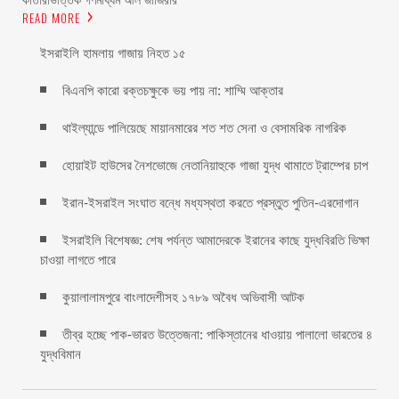
কাতারভিত্তিক গণমাধ্যম আল জাজিরার
READ MORE
ইসরাইলি হামলায় গাজায় নিহত ১৫
বিএনপি কারো রক্তচক্ষুকে ভয় পায় না: শাম্মি আক্তার
থাইল্যান্ডে পালিয়েছে মায়ানমারের শত শত সেনা ও বেসামরিক নাগরিক
হোয়াইট হাউসের নৈশভোজে নেতানিয়াহুকে গাজা যুদ্ধ থামাতে ট্রাম্পের চাপ
ইরান-ইসরাইল সংঘাত বন্ধে মধ্যস্থতা করতে প্রস্তুত পুতিন-এরদোগান
ইসরাইলি বিশেষজ্ঞ: শেষ পর্যন্ত আমাদেরকে ইরানের কাছে যুদ্ধবিরতি ভিক্ষা
চাওয়া লাগতে পারে
কুয়ালালামপুরে বাংলাদেশীসহ ১৭৮৯ অবৈধ অভিবাসী আটক
তীব্র হচ্ছে পাক-ভারত উত্তেজনা: পাকিস্তানের ধাওয়ায় পালালো ভারতের ৪
যুদ্ধবিমান