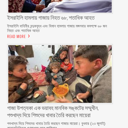
ইসরাইলি হামলায় গাজায় নিহত ৬৮, শতাধিক আহত
ইসরাইলি বাহিনীর বন্দুকযুদ্ধ এবং বিমান হামলায় গাজায় মঙ্গলবার কমপক্ষে ৬৮ জন
নিহত এবং শতাধিক আহত
READ MORE
গাজা উপত্যকা এক ভয়াবহ মানবিক সঙ্কটের সম্মুখীন,
পশুখাদ্য দিয়ে শিশুদের খাবার তৈরি করছেন মায়েরা
পশুখাদ্য দিয়ে শিশুদের খাবার তৈরি করছেন গাজার মায়েরা। বুধবার (২৩ জুলাই)