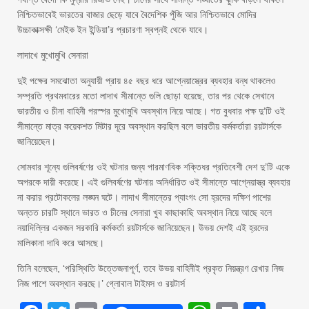
নিশ্চিতভাবেই ভারতের বাজার ছেড়ে যাবে বৈদেশিক পুঁজি আর নিশ্চিতভাবে মোদির
উচ্চাকাক্সক্ষী ‘মেইক ইন ইন্ডিয়া’র প্রচারণা স্বপ্নই থেকে যাবে।
লাদাখে মুখোমুখি সেনারা
দুই পক্ষের সমঝোতা অনুযায়ী প্রায় ৪৫ বছর ধরে আগ্নেয়াস্ত্রের ব্যবহার বন্ধ থাকলেও
সম্প্রতি প্রথমবারের মতো লাদাখ সীমান্তে গুলি ছোড়া হয়েছে, তার পর থেকে সেখানে
ভারতীয় ও চীনা বাহিনী পরস্পর মুখোমুখি অবস্থান নিয়ে আছে। গত বুধবার পক্ষ দু’টি ওই
সীমান্তে মাত্র কয়েকশত মিটার দূরে অবস্থান করছিল বলে ভারতীয় কর্মকর্তারা রয়টার্সকে
জানিয়েছেন।
সোমবার শূন্যে গুলিবর্ষণের ওই ঘটনার জন্য পারমাণবিক শক্তিধর প্রতিবেশী দেশ দু’টি একে
অপরকে দায়ী করেছে। এই গুলিবর্ষণের ঘটনায় অনির্ধারিত ওই সীমান্তে আগ্নেয়াস্ত্র ব্যবহার
না করার প্রটোকলের লঙ্ঘন ঘটে। লাদাখ সীমান্তের প্যাংগং সো হ্রদের দক্ষিণ পাশের
অন্তত চারটি স্থানে ভারত ও চীনের সেনারা খুব কাছাকাছি অবস্থান নিয়ে আছে বলে
নয়াদিল্লির একজন সরকারি কর্মকর্তা রয়টার্সকে জানিয়েছেন। উভয় দেশই এই হ্রদের
মালিকানা দাবি করে আসছে।
তিনি বলেছেন, ‘পরিস্থিতি উত্তেজনাপূর্ণ, তবে উভয় বাহিনীই প্রকৃত নিয়ন্ত্রণ রেখার নিজ
নিজ পাশে অবস্থান করছে।’ গ্লোবাল টাইমস ও রয়টার্স