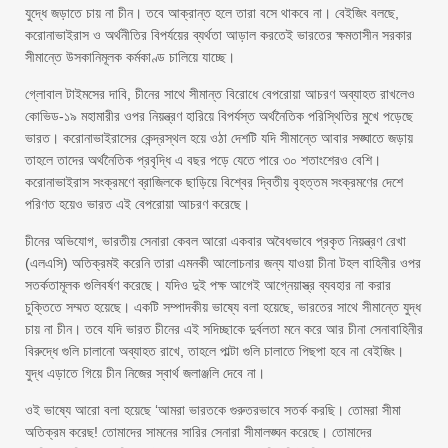
যুদ্ধে জড়াতে চায় না চীন। তবে আক্রান্ত হলে তারা বসে থাকবে না। বেইজিং বলছে,
করোনাভাইরাস ও অর্থনীতির বিপর্যয়ের ব্যর্থতা আড়াল করতেই ভারতের ক্ষমতাসীন সরকার
সীমান্তে উসকানিমূলক কর্মকাণ্ড চালিয়ে যাচ্ছে।
গ্লোবাল টাইমসের দাবি, চীনের সাথে সীমান্ত বিরোধে বেপরোয়া আচরণ অব্যাহত রাখলেও
কোভিড-১৯ মহামারীর ওপর নিয়ন্ত্রণ হারিয়ে বিপর্যস্ত অর্থনৈতিক পরিস্থিতির মুখে পড়েছে
ভারত। করোনাভাইরাসের কেন্দ্রস্থল হয়ে ওঠা দেশটি যদি সীমান্তে আবার সঙ্ঘাতে জড়ায়
তাহলে তাদের অর্থনৈতিক প্রবৃদ্ধি এ বছর পড়ে যেতে পারে ৩০ শতাংশেরও বেশি।
করোনাভাইরাস সংক্রমণে ব্রাজিলকে ছাড়িয়ে বিশ্বের দ্বিতীয় বৃহত্তম সংক্রমণের দেশে
পরিণত হয়েও ভারত এই বেপরোয়া আচরণ করেছে।
চীনের অভিযোগ, ভারতীয় সেনারা কেবল আরো একবার অবৈধভাবে প্রকৃত নিয়ন্ত্রণ রেখা
(এলএসি) অতিক্রমই করেনি তারা এমনকী আলোচনার জন্য যাওয়া চীনা টহল বাহিনীর ওপর
সতর্কতামূলক গুলিবর্ষণ করেছে। যদিও দুই পক্ষ আগেই আগ্নেয়াস্ত্র ব্যবহার না করার
চুক্তিতে সম্মত হয়েছে। একটি সম্পাদকীয় ভাষ্যে বলা হয়েছে, ভারতের সাথে সীমান্তে যুদ্ধ
চায় না চীন। তবে যদি ভারত চীনের এই সদিচ্ছাকে দুর্বলতা মনে করে আর চীনা সেনাবাহিনীর
বিরুদ্ধে গুলি চালানো অব্যাহত রাখে, তাহলে পাল্টা গুলি চালাতে পিছপা হবে না বেইজিং।
যুদ্ধ এড়াতে গিয়ে চীন নিজের স্বার্থ জলাঞ্জলি দেবে না।
ওই ভাষ্যে আরো বলা হয়েছে ‘আমরা ভারতকে গুরুতরভাবে সতর্ক করছি। তোমরা সীমা
অতিক্রম করেছ! তোমাদের সামনের সারির সেনারা সীমালঙ্ঘন করেছে। তোমাদের