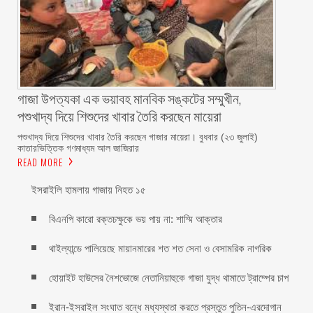
গাজা উপত্যকা এক ভয়াবহ মানবিক সঙ্কটের সম্মুখীন,
পশুখাদ্য দিয়ে শিশুদের খাবার তৈরি করছেন মায়েরা
পশুখাদ্য দিয়ে শিশুদের খাবার তৈরি করছেন গাজার মায়েরা। বুধবার (২৩ জুলাই)
কাতারভিত্তিক গণমাধ্যম আল জাজিরার
READ MORE
ইসরাইলি হামলায় গাজায় নিহত ১৫
বিএনপি কারো রক্তচক্ষুকে ভয় পায় না: শাম্মি আক্তার
থাইল্যান্ডে পালিয়েছে মায়ানমারের শত শত সেনা ও বেসামরিক নাগরিক
হোয়াইট হাউসের নৈশভোজে নেতানিয়াহুকে গাজা যুদ্ধ থামাতে ট্রাম্পের চাপ
ইরান-ইসরাইল সংঘাত বন্ধে মধ্যস্থতা করতে প্রস্তুত পুতিন-এরদোগান