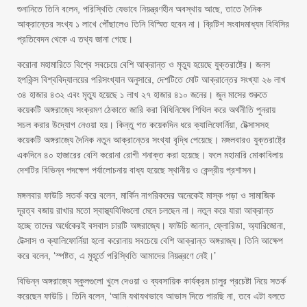
শুনানিতে তিনি বলেন, পরিস্থিতি যেভাবে নিয়ন্ত্রণহীন অবস্থায় আছে, তাতে দৈনিক
আক্রান্তের সংখ্য ১ লাখে পৌঁছালেও তিনি বিস্মিত হবেন না। ব্রিটিশ সংবাদমাধ্যম বিবিসির
প্রতিবেদন থেকে এ তথ্য জানা গেছে।
করোনা মহামারিতে বিশ্বে সবচেয়ে বেশি আক্রান্ত ও মৃত্যু হয়েছে যুক্তরাষ্ট্রে। জনস
হপকিন্স বিশ্ববিদ্যালয়ের পরিসংখ্যান অনুসারে, দেশটিতে মোট আক্রান্তের সংখ্যা ২৬ লাখ
৩৪ হাজার ৪৩২ এবং মৃত্যু হয়েছে ১ লাখ ২৭ হাজার ৪১০ জনের। জুন মাসের শুরুতে
কয়েকটি অঙ্গরাজ্যে সংক্রমণ ঠেকাতে জারি করা বিধিনিষেধ শিথিল করে অর্থনীতি পুনরায়
সচল করার উদ্যোগ নেওয়া হয়। কিন্তু গত কয়েকদিন ধরে ক্যালিফোর্নিয়া, টেক্সাসসহ
কয়েকটি অঙ্গরাজ্যে দৈনিক নতুন আক্রান্তের সংখ্যা বৃদ্ধি পেয়েছে। মঙ্গলবারও যুক্তরাষ্ট্রে
একদিনে ৪০ হাজারের বেশি করোনা রোগী শনাক্ত করা হয়েছে। ফলে মহামারি মোকাবিলায়
দেশটির বিভিন্ন পদক্ষেপ পর্যালোচনায় বাধ্য হয়েছে স্থানীয় ও কেন্দ্রীয় প্রশাসন।
মঙ্গলবার ফাউচি সতর্ক করে বলেন, মার্কিন নাগরিকদের অনেকেই মাস্ক পড়া ও সামাজিক
দূরত্ব বজায় রাখার মতো স্বাস্থ্যবিধিগুলো মেনে চলছেন না। নতুন করে যারা আক্রান্ত
হচ্ছে তাদের অর্ধেকেরই বসবাস চারটি অঙ্গরাজ্যে। ফাউচি জানান, ফ্লোরিডা, অ্যারিজোনা,
টেক্সাস ও ক্যালিফোর্নিয়া হলো করোনায় সবচেয়ে বেশি আক্রান্ত অঙ্গরাজ্য। তিনি আক্ষেপ
করে বলেন, ‘স্পষ্টত, এ মুহূর্তে পরিস্থিতি আমাদের নিয়ন্ত্রণে নেই।’
বিভিন্ন অঙ্গরাজ্যে স্কুলগুলো খুলে দেওয়া ও ব্যবসায়িক কার্যক্রম চালুর প্রচেষ্টা নিয়ে সতর্ক
করেছেন ফাউচি। তিনি বলেন, ‘আমি যথাযথভাবে আভাস দিতে পারছি না, তবে এটা বলতে