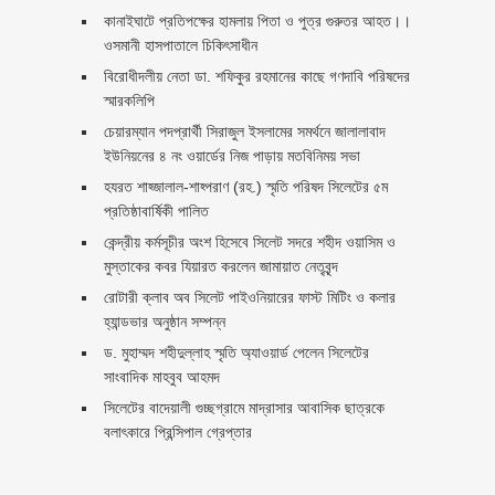
কানাইঘাটে প্রতিপক্ষের হামলায় পিতা ও পুত্র গুরুতর আহত।।
ওসমানী হাসপাতালে চিকিৎসাধীন
বিরোধীদলীয় নেতা ডা. শফিকুর রহমানের কাছে গণদাবি পরিষদের
স্মারকলিপি ‎
চেয়ারম্যান পদপ্রার্থী সিরাজুল ইসলামের সমর্থনে জালালাবাদ
ইউনিয়নের ৪ নং ওয়ার্ডের নিজ পাড়ায় মতবিনিময় সভা
হযরত শাহ্জালাল-শাহ্পরাণ (রহ.) স্মৃতি পরিষদ সিলেটের ৫ম
প্রতিষ্ঠাবার্ষিকী পালিত ‎​
কেন্দ্রীয় কর্মসূচীর অংশ হিসেবে সিলেট সদরে শহীদ ওয়াসিম ও
মুস্তাকের কবর যিয়ারত করলেন জামায়াত নেতৃবৃন্দ ‎
রোটারী ক্লাব অব সিলেট পাইওনিয়ারের ফাস্ট মিটিং ও কলার
হ্যান্ডভার অনুষ্ঠান সম্পন্ন
ড. মুহাম্মদ শহীদুল্লাহ স্মৃতি অ্যাওয়ার্ড পেলেন সিলেটের
সাংবাদিক মাহবুব আহমদ
সিলেটের বাদেয়ালী গুচ্ছগ্রামে মাদ্রাসার আবাসিক ছাত্রকে
বলাৎকারে প্রিন্সিপাল গ্রেপ্তার ‎