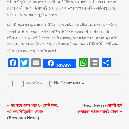
পারি পরিস্থিতি খুব ভয়াবহ হবে। সেটা আমি নিশ্চিত করে বলতে পারি। কারণ, আপনার
দেশের একটি অংশে যদি মহামারি দেখা দেয় এবং অপর অংশ স্বাভাবিক কার্যক্রম চালায়,
তখন তারাও সংক্রমণের ঝুঁকিতে পড়ে যায়।’
মহামারি শুরুর পর যুক্তরাষ্ট্রসহ বিভিন্ন দেশে কার্যকর ভ্যাকসিন উদ্ভাবনে দ্রুত গতিতে
গবেষণা ও পরীক্ষা চলছে। বেশ কয়েকটি ভ্যাকসিন মানবদেহে পরীক্ষা চালানোর ধাপে
পৌঁছেছে। তবে ড. ফাউচি সতর্কতা জানিয়ে বলছেন, আমরা নিরাপদ ও কার্যকর ভ্যাকসিন
পেয়ে যাব তার কোনও নিশ্চয়তা নেই। ভাইরাসকে নিয়ন্ত্রণ করতে তিনি মার্কিন নাগরিকদের
ঐক্যবদ্ধ হওয়ার আহ্বান জানিয়েছেন।
Facebook
Twitter
Email
WhatsAp
Print
Sha
Share
আন্তর্জাতিক
No Comments »
«
দুই মাসে খাবার খরচ ২০ কোটি টাকা,
(Next News)
রোটারী বর্ষে
এই খবর ভিত্তিহীন: ঢামেক
সেবামূলক ব্যাপক কর্মসূচি ঘোষণা
»
(Previous News)