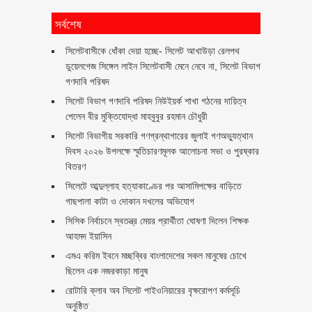
সর্বশেষ
‎সিলেটবাসীকে ধোঁকা দেয়া হচ্ছে- সিলেট আখাউড়া রেলপথ
ডুয়েলগেজ সিঙ্গেল লাইন সিলেটবাসী মেনে নেবে না, সিলেট বিভাগ
গণদাবি পরিষদ
সিলেট বিভাগ গণদাবি পরিষদ নিউইয়র্ক শাখা গঠনের দায়িত্ব
পেলেন বীর মুক্তিযোদ্ধা মাহবুবুর রহমান চৌধুরী ‎ ‎
সিলেট বিভাগীয় সরকারি গণগ্রন্থাগারের জুলাই গণঅভ্যুত্থান
দিবস ২০২৬ উপলক্ষে স্মৃতিচারণমূলক আলোচনা সভা ও পুরষ্কার
বিতরণ ‎ ‎
সিলেটে আব্দুল্লাহ হত্যাকাণ্ডের পর আসামিপক্ষের বাড়িতে
গাছপালা কাটা ও দোকান দখলের অভিযোগ
সিসিক নির্বাচনে স্বতন্ত্র মেয়র প্রার্থীতা ঘোষণা দিলেন শিক্ষক
আহমদ ইয়াসিন
এমএ করিম ইবনে মচ্ছব্বির বাংলাদেশের সকল মানুষের চোখে
ছিলেন এক নজরকাড়া মানুষ ‎
রোটারি ক্লাব অব সিলেট পাইওনিয়ারের বৃক্ষরোপণ কর্মসূচি
অনুষ্ঠিত