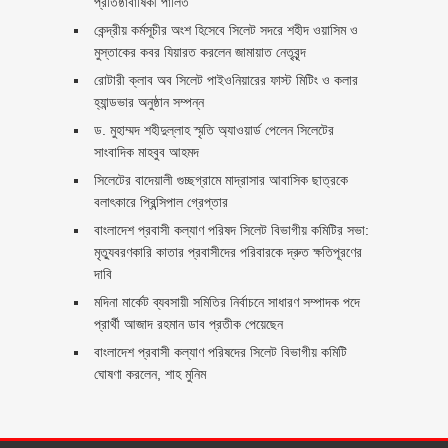
প্রতিষ্ঠাবার্ষিকী পালিত ‎​
কেন্দ্রীয় কর্মসূচীর অংশ হিসেবে সিলেট সদরে শহীদ ওয়াসিম ও
মুস্তাকের কবর যিয়ারত করলেন জামায়াত নেতৃবৃন্দ ‎
রোটারী ক্লাব অব সিলেট পাইওনিয়ারের ফাস্ট মিটিং ও কলার
হ্যান্ডভার অনুষ্ঠান সম্পন্ন
ড. মুহাম্মদ শহীদুল্লাহ স্মৃতি অ্যাওয়ার্ড পেলেন সিলেটের
সাংবাদিক মাহবুব আহমদ
সিলেটের বাদেয়ালী গুচ্ছগ্রামে মাদ্রাসার আবাসিক ছাত্রকে
বলাৎকারে প্রিন্সিপাল গ্রেপ্তার ‎
বাংলাদেশ প্রবাসী কল্যাণ পরিষদ সিলেট বিভাগীয় কমিটির সভা:
মৃত্যুবরণকারি কাতার প্রবাসীদের পরিবারকে দ্রুত ক্ষতিপূরণের
দাবি
মদিনা মার্কেট ব্যবসায়ী সমিতির নির্বাচনে সাধারণ সম্পাদক পদে
প্রার্থী আজাদ রহমান ডাব প্রতীক পেয়েছেন ‎
‎বাংলাদেশ প্রবাসী কল্যাণ পরিষদের সিলেট বিভাগীয় কমিটি
ঘোষণা করলেন, শাহ মুনিম