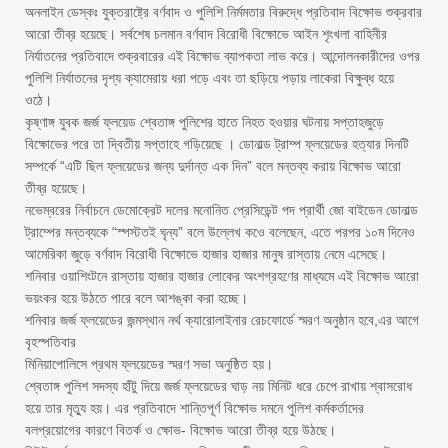
অনলাইন ডেস্কঃ যুক্তরাষ্ট্রে বর্ণবাদ ও পুলিশি নির্মমতার বিরুদ্ধে প্রতিবাদ বিক্ষোভ শুক্রবার
আরো তীব্র হয়েছে। সর্বশেষ চলমান বর্ণবাদ বিরোধী বিক্ষোভে আইন শৃংখলা বাহিনীর
নির্যাতনের প্রতিবাদে শুক্রবারের এই বিক্ষোভ ব্যাপকতা লাভ করে। আন্দোলনকারীদের ওপর
পুলিশি নির্যাতনের দৃশ্য ক্যামেরায় ধরা পড়ে এবং তা ছড়িয়ে পড়ায় লাকেরা বিক্ষুব্ধ হয়ে
ওঠে।
কৃষ্ণাঙ্গ যুবক জর্জ ফ্লয়েড শ্বেতাঙ্গ পুলিশের হাতে নিহত হওয়ার ঘটনায় সপ্তাহজুড়ে
বিক্ষোভের পরে তা দ্বিতীয় সপ্তাহে গড়িয়েছে । ডোনাল্ড ট্রাম্প ফ্লয়েডের হত্যার দিনটি
সম্পর্কে “এটি ছিল ফ্লয়েডের জন্য দুর্দান্ত এক দিন” বলে মন্তব্য করায় বিক্ষোভ আরো
তীব্র হয়েছে।
নভেম্বরের নির্বাচনে ডেমোক্রেট দলের মনোনিত প্রেসিডেন্ট পদ প্রার্থী জো বাইডেন ডোনাল্ড
ট্রাম্পের মন্তব্যকে “স্পস্টতই ঘৃন্য” বলে উল্লেখ কওে বলেছেন, এতে পরপর ১০ম দিনেও
আমেরিকা জুড়ে বর্ণবাদ বিরোধী বিক্ষোভে হাজার হাজার মানুষ রাস্তায় নেমে এসেছে।
শনিবার ওয়াশিংটনে রাস্তায় হাজার হাজার লোকের অংশগ্রহণের মাধ্যমে এই বিক্ষোভ আরো
ভয়ংকর হয়ে উঠতে পারে বলে আশঙ্কা করা হচ্ছে।
শনিবার জর্জ ফ্লয়েডের জন্মস্থান নর্থ ক্যারোলাইনার রেচফোর্ডে স্মরণ অনুষ্ঠান হবে,এর আগে
বৃহস্পতিবার
মিনিয়াপোলিসে প্রথম ফ্লয়েডের স্মরণ সভা অনুষ্ঠিত হয়।
শ্বেতাঙ্গ পুলিশ সদস্য হাঁটু দিয়ে জর্জ ফ্লয়েডের ঘাড় নয় মিনিট ধরে চেপে রাখায় শ্বাসরোধ
হয়ে তার মৃত্যু হয়। এর প্রতিবাদে শান্তিপূর্ণ বিক্ষোভ দমনে পুলিশ কর্মকর্তাদের
বলপ্রয়োগের কারণে বিতর্ক ও ক্ষোভ- বিক্ষোভ আরো তীব্র হয়ে উঠছে।