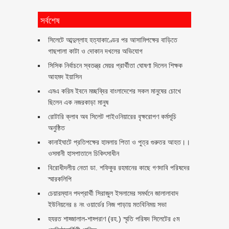
সর্বশেষ
সিলেটে আব্দুল্লাহ হত্যাকাণ্ডের পর আসামিপক্ষের বাড়িতে
গাছপালা কাটা ও দোকান দখলের অভিযোগ
সিসিক নির্বাচনে স্বতন্ত্র মেয়র প্রার্থীতা ঘোষণা দিলেন শিক্ষক
আহমদ ইয়াসিন
এমএ করিম ইবনে মচ্ছব্বির বাংলাদেশের সকল মানুষের চোখে
ছিলেন এক নজরকাড়া মানুষ ‎
রোটারি ক্লাব অব সিলেট পাইওনিয়ারের বৃক্ষরোপণ কর্মসূচি
অনুষ্ঠিত
কানাইঘাটে প্রতিপক্ষের হামলায় পিতা ও পুত্র গুরুতর আহত।।
ওসমানী হাসপাতালে চিকিৎসাধীন
বিরোধীদলীয় নেতা ডা. শফিকুর রহমানের কাছে গণদাবি পরিষদের
স্মারকলিপি ‎
চেয়ারম্যান পদপ্রার্থী সিরাজুল ইসলামের সমর্থনে জালালাবাদ
ইউনিয়নের ৪ নং ওয়ার্ডের নিজ পাড়ায় মতবিনিময় সভা
হযরত শাহ্জালাল-শাহ্পরাণ (রহ.) স্মৃতি পরিষদ সিলেটের ৫ম