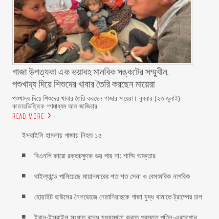
গাজা উপত্যকা এক ভয়াবহ মানবিক সঙ্কটের সম্মুখীন,
পশুখাদ্য দিয়ে শিশুদের খাবার তৈরি করছেন মায়েরা
পশুখাদ্য দিয়ে শিশুদের খাবার তৈরি করছেন গাজার মায়েরা। বুধবার (২৩ জুলাই)
কাতারভিত্তিক গণমাধ্যম আল জাজিরার
READ MORE
ইসরাইলি হামলায় গাজায় নিহত ১৫
বিএনপি কারো রক্তচক্ষুকে ভয় পায় না: শাম্মি আক্তার
থাইল্যান্ডে পালিয়েছে মায়ানমারের শত শত সেনা ও বেসামরিক নাগরিক
হোয়াইট হাউসের নৈশভোজে নেতানিয়াহুকে গাজা যুদ্ধ থামাতে ট্রাম্পের চাপ
ইরান-ইসরাইল সংঘাত বন্ধে মধ্যস্থতা করতে প্রস্তুত পুতিন-এরদোগান