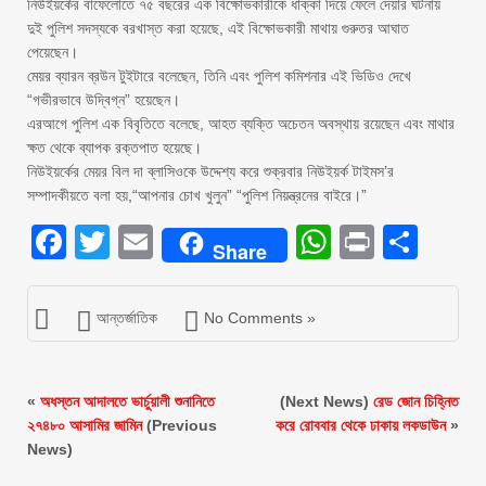
নিউইয়র্কের বাফেলোতে ৭৫ বছরের এক বিক্ষোভকারীকে ধাক্কা দিয়ে ফেলে দেয়ার ঘটনায়
দুই পুলিশ সদস্যকে বরখাস্ত করা হয়েছে, এই বিক্ষোভকারী মাথায় গুরুতর আঘাত
পেয়েছেন।
মেয়র ব্যারন ব্রউন টুইটারে বলেছেন, তিনি এবং পুলিশ কমিশনার এই ভিডিও দেখে
“গভীরভাবে উদ্বিগ্ন” হয়েছেন।
এরআগে পুলিশ এক বিবৃতিতে বলেছে, আহত ব্যক্তি অচেতন অবস্থায় রয়েছেন এবং মাথার
ক্ষত থেকে ব্যাপক রক্তপাত হয়েছে।
নিউইয়র্কের মেয়র বিল দা ব্লাসিওকে উদ্দেশ্য করে শুক্রবার নিউইয়র্ক টাইমস’র
সম্পাদকীয়তে বলা হয়,“আপনার চোখ খুলুন” “পুলিশ নিয়ন্ত্রনের বাইরে।”
Facebook
Twitter
Email
WhatsAp
Print
Sha
Share
আন্তর্জাতিক
No Comments »
«
অধস্তন আদালতে ভার্চুয়ালী শুনানিতে
(Next News)
রেড জোন চিহ্নিত
২৭৪৮০ আসামির জামিন
(Previous
করে রোববার থেকে ঢাকায় লকডাউন
»
News)