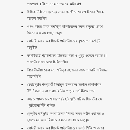
গাছপালা কাটা ও দোকান দখলের অভিযোগ
সিসিক নির্বাচনে স্বতন্ত্র মেয়র প্রার্থীতা ঘোষণা দিলেন শিক্ষক
আহমদ ইয়াসিন
এমএ করিম ইবনে মচ্ছব্বির বাংলাদেশের সকল মানুষের চোখে
ছিলেন এক নজরকাড়া মানুষ ‎
রোটারি ক্লাব অব সিলেট পাইওনিয়ারের বৃক্ষরোপণ কর্মসূচি
অনুষ্ঠিত
কানাইঘাটে প্রতিপক্ষের হামলায় পিতা ও পুত্র গুরুতর আহত।।
ওসমানী হাসপাতালে চিকিৎসাধীন
বিরোধীদলীয় নেতা ডা. শফিকুর রহমানের কাছে গণদাবি পরিষদের
স্মারকলিপি ‎
চেয়ারম্যান পদপ্রার্থী সিরাজুল ইসলামের সমর্থনে জালালাবাদ
ইউনিয়নের ৪ নং ওয়ার্ডের নিজ পাড়ায় মতবিনিময় সভা
হযরত শাহ্জালাল-শাহ্পরাণ (রহ.) স্মৃতি পরিষদ সিলেটের ৫ম
প্রতিষ্ঠাবার্ষিকী পালিত ‎​
কেন্দ্রীয় কর্মসূচীর অংশ হিসেবে সিলেট সদরে শহীদ ওয়াসিম ও
মুস্তাকের কবর যিয়ারত করলেন জামায়াত নেতৃবৃন্দ ‎
রোটারী ক্লাব অব সিলেট পাইওনিয়ারের ফাস্ট মিটিং ও কলার