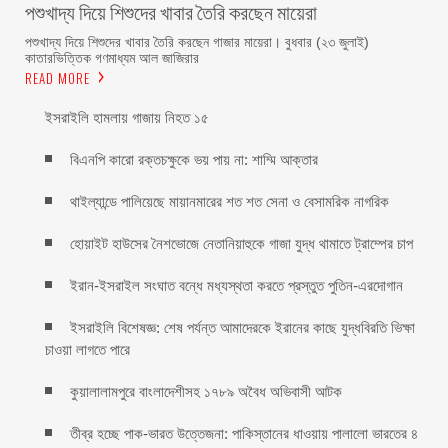
পশুখাদ্য দিয়ে শিশুদের খাবার তৈরি করছেন মায়েরা
পশুখাদ্য দিয়ে শিশুদের খাবার তৈরি করছেন গাজার মায়েরা। বুধবার (২৩ জুলাই)
কাতারভিত্তিক গণমাধ্যম আল জাজিরার
READ MORE
ইসরাইলি হামলায় গাজায় নিহত ১৫
বিএনপি কারো রক্তচক্ষুকে ভয় পায় না: শাম্মি আক্তার
থাইল্যান্ডে পালিয়েছে মায়ানমারের শত শত সেনা ও বেসামরিক নাগরিক
হোয়াইট হাউসের নৈশভোজে নেতানিয়াহুকে গাজা যুদ্ধ থামাতে ট্রাম্পের চাপ
ইরান-ইসরাইল সংঘাত বন্ধে মধ্যস্থতা করতে প্রস্তুত পুতিন-এরদোগান
ইসরাইলি বিশেষজ্ঞ: শেষ পর্যন্ত আমাদেরকে ইরানের কাছে যুদ্ধবিরতি ভিক্ষা
চাওয়া লাগতে পারে
কুয়ালালামপুরে বাংলাদেশীসহ ১৭৮৯ অবৈধ অভিবাসী আটক
তীব্র হচ্ছে পাক-ভারত উত্তেজনা: পাকিস্তানের ধাওয়ায় পালালো ভারতের ৪