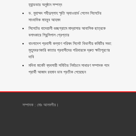
হ্যান্ডভার অনুষ্ঠান সম্পন্ন
ড. মুহাম্মদ শহীদুল্লাহ স্মৃতি অ্যাওয়ার্ড পেলেন সিলেটের
সাংবাদিক মাহবুব আহমদ
সিলেটের বাদেয়ালী গুচ্ছগ্রামে মাদ্রাসার আবাসিক ছাত্রকে
বলাৎকারে প্রিন্সিপাল গ্রেপ্তার ‎
বাংলাদেশ প্রবাসী কল্যাণ পরিষদ সিলেট বিভাগীয় কমিটির সভা:
মৃত্যুবরণকারি কাতার প্রবাসীদের পরিবারকে দ্রুত ক্ষতিপূরণের
দাবি
মদিনা মার্কেট ব্যবসায়ী সমিতির নির্বাচনে সাধারণ সম্পাদক পদে
প্রার্থী আজাদ রহমান ডাব প্রতীক পেয়েছেন ‎
সম্পাদক : মোঃ আলমগীর।