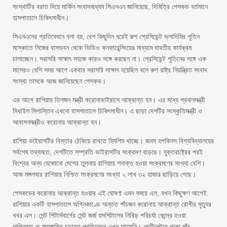
সংস্থাটির বরাত দিয়ে মার্কিন সংবাদমাধ্যম সিএনএন জানিয়েছে, দিমিত্রি পেসকভ বর্তমানে
হাসপাতালে চিকিৎসাধীন।
সিএনএনের প্রতিবেদনে বলা হয়, বেশ কিছুদিন ধরেই রুশ প্রেসিডেন্ট ভ্লাদিমির পুতিন
মস্কোতে নিজের বাসভবন থেকে ভিডিও কনফারেন্সিংয়ের মাধ্যমে যাবতীয় কার্যক্রম
চালাচ্ছেন। সরাসরি সাক্ষাৎ সহজে কারও সঙ্গে করছেন না। প্রেসিডেন্ট পুতিনের সঙ্গে এক
মাসেরও বেশি সময় আগে একবার সরাসরি সাক্ষাৎ হয়েছিল বলে রুশ রাষ্ট্র নিয়ন্ত্রিত সংবাদ
সংস্থা তাসকে আজ জানিয়েছেন পেসকভ।
এর আগে রাশিয়ার তিনজন মন্ত্রী করোনাভাইরাসে আক্রান্ত হন। এর মধ্যে প্রধানমন্ত্রী
মিখাইল মিশাস্তিন এখনো হাসপাতালে চিকিৎসাধীন। এ ছাড়া দেশটির সংস্কৃতিমন্ত্রী ও
আবাসনমন্ত্রীও করোনায় আক্রান্ত হন।
রাশিয়া ভাইরাসটির বিস্তার ঠেকিয়ে রাখতে হিমশিম খাচ্ছে। জনস হপকিনস বিশ্ববিদ্যালয়ের
সর্বশেষ তথ্যমতে, দেশটিতে সম্প্রতি ভাইরাসটির সংক্রমণ বাড়ছে। যুক্তরাষ্ট্রের পরই
বিশ্বের অন্য যেকোনো দেশের তুলনায় রাশিয়ায় শনাক্ত হওয়া সংক্রমণের সংখ্যা বেশি।
আজ মঙ্গলবার রাশিয়ায় নিশ্চিত সংক্রমণের সংখ্যা ২ লাখ ৩২ হাজার ছাড়িয়ে গেছে।
পেসকভের করোনায় আক্রান্ত হওয়ার এই ঘোষণা এমন সময়ে এল, যখন কিছুক্ষণ আগেই
রাশিয়ায় একটি হাসপাতালে অগ্নিকাণ্ডে অন্তত পাঁচজন করোনায় আক্রান্ত রোগীর মৃত্যুর
খবর এল। সেন্ট পিটার্সবার্গের সেন্ট জর্জ হসপিটালের নিবিড় পরিচর্যা কেন্দ্রে হওয়া
অগ্নিকাণ্ডে ক্ষয়ক্ষতির চূড়ান্ত প্রতিবেদন এখন আসেনি। ভেন্টিলেটরে থাকা পাঁচ