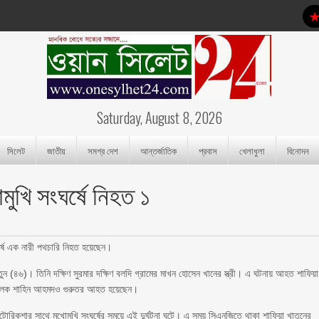
Saturday, August 8, 2026
সিলেট
জাতীয়
সমগ্র দেশ
আন্তর্জাতিক
প্রবাস
খেলাধুলা
বিনোদন
মুখি সংঘর্ষে নিহত ১
র্ষে এক নারী পথচারি নিহত হয়েছেন।
ুন (৪৬)। তিনি দক্ষিণ সুরমার দক্ষিণ বলদি গ্রামের মাখন হোসেন খানের স্ত্রী। এ ঘটনায় আহত শাফিয়া
র চালক শাহিন আহমদও গুরুতর আহত হয়েছেন।
রিকশার সাথে মুখোমুখি সংঘর্ষের সময়ে এই দুর্ঘটনা ঘটে। এ সময় সিএনজিতে থাকা শাফিয়া খাতুনের