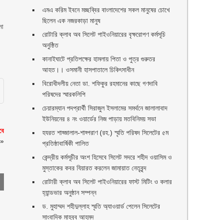
এমএ করিম ইবনে মচ্ছব্বির বাংলাদেশের সকল মানুষের চোখে
ছিলেন এক নজরকাড়া মানুষ ‎
মা
রোটারি ক্লাব অব সিলেট পাইওনিয়ারের বৃক্ষরোপণ কর্মসূচি
অনুষ্ঠিত
কানাইঘাটে প্রতিপক্ষের হামলায় পিতা ও পুত্র গুরুতর
আহত।। ওসমানী হাসপাতালে চিকিৎসাধীন
বিরোধীদলীয় নেতা ডা. শফিকুর রহমানের কাছে গণদাবি
পরিষদের স্মারকলিপি ‎
চেয়ারম্যান পদপ্রার্থী সিরাজুল ইসলামের সমর্থনে জালালাবাদ
ইউনিয়নের ৪ নং ওয়ার্ডের নিজ পাড়ায় মতবিনিময় সভা
বে
হযরত শাহ্জালাল-শাহ্পরাণ (রহ.) স্মৃতি পরিষদ সিলেটের ৫ম
»
প্রতিষ্ঠাবার্ষিকী পালিত ‎​
কেন্দ্রীয় কর্মসূচীর অংশ হিসেবে সিলেট সদরে শহীদ ওয়াসিম ও
মুস্তাকের কবর যিয়ারত করলেন জামায়াত নেতৃবৃন্দ ‎
রোটারী ক্লাব অব সিলেট পাইওনিয়ারের ফাস্ট মিটিং ও কলার
হ্যান্ডভার অনুষ্ঠান সম্পন্ন
ড. মুহাম্মদ শহীদুল্লাহ স্মৃতি অ্যাওয়ার্ড পেলেন সিলেটের
সাংবাদিক মাহবুব আহমদ