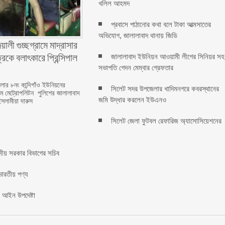
খলিল আহমদ
প্রবাসে পাঠানোর কথা বলে টাকা আত্মসাতের
অভিযোগ, জালালাবাদ থানায় জিডি ‎
ালী গুচ্ছগ্রামে মাদ্রাসার
কে বলাৎকারে প্রিন্সিপাল
জালালাবাদ ইউনিয়ন আওয়ামী লীগের সিনিয়র সহ
সভাপতি গেদন মেম্বার গ্রেফতার
ার ৮নং কান্দিগাঁও ইউনিয়নের
সিলেট সদর উপজেলার খাদিমনগরে কবরস্থানের
রামে মেট্রোপলিটন পুলিশের জালালাবাদ
জমি উদ্ধার করলেন ইউএনও
ইসলামীয়া দারুস
সিলেট জেলা ফুটবল রেফারিজ অ্যাসোসিয়েশনের
ানীয় সরকার বিভাগের সচিব ‎
ভারতীয় পণ্য
: আইন উপদেষ্টা