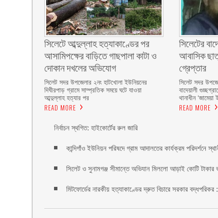
সিলেটে আব্দুল্লাহ হত্যাকাণ্ডের পর
সিলেটের বাদেয়
আসামিপক্ষের বাড়িতে গাছপালা কাটা ও
আবাসিক ছাত্র
দোকান দখলের অভিযোগ
গ্রেপ্তার ‎
সিলেট সদর উপজেলার ২নং হাটখোলা ইউনিয়নের
সিলেট সদর উপজেল
দিঘীরপাড় গ্রামে সাম্প্রতিক সময়ে ঘটে যাওয়া
বাদেয়ালী গুচ্ছগ্
আব্দুল্লাহ হত্যার পর
থানাধীন ‘জামেয়া 
READ MORE
READ MORE
নির্বাচন স্থগিত: হাইকোর্টের রুল জারি ‎
কান্দিগাঁও ইউনিয়ন পরিষদে গ্রাম আদালতের কার্যক্রম পরিদর্শনে স্থ
সিলেট ও সুনামগঞ্জ সীমান্তে অভিযান মিললো আড়াই কোটি টাকার 
মিটফোর্ডের নারকীয় হত্যাকাণ্ডের দ্রুত বিচারে সরকার বদ্ধপরিকর 