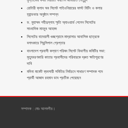
রোটারী ক্লাব অব সিলেট পাইওনিয়ারের ফাস্ট মিটিং ও কলার
হ্যান্ডভার অনুষ্ঠান সম্পন্ন
ড. মুহাম্মদ শহীদুল্লাহ স্মৃতি অ্যাওয়ার্ড পেলেন সিলেটের
সাংবাদিক মাহবুব আহমদ
সিলেটের বাদেয়ালী গুচ্ছগ্রামে মাদ্রাসার আবাসিক ছাত্রকে
বলাৎকারে প্রিন্সিপাল গ্রেপ্তার ‎
বাংলাদেশ প্রবাসী কল্যাণ পরিষদ সিলেট বিভাগীয় কমিটির সভা:
মৃত্যুবরণকারি কাতার প্রবাসীদের পরিবারকে দ্রুত ক্ষতিপূরণের
দাবি
মদিনা মার্কেট ব্যবসায়ী সমিতির নির্বাচনে সাধারণ সম্পাদক পদে
প্রার্থী আজাদ রহমান ডাব প্রতীক পেয়েছেন ‎
সম্পাদক : মোঃ আলমগীর।