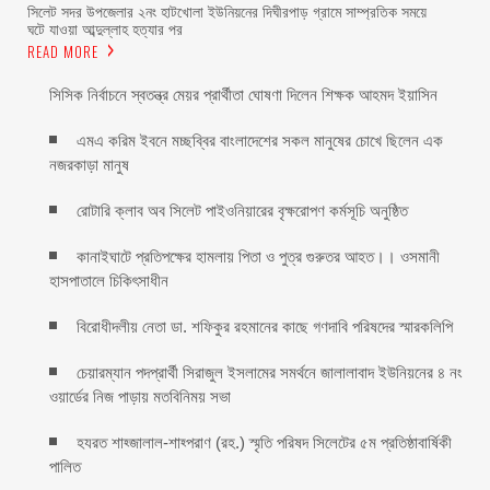
সিলেট সদর উপজেলার ২নং হাটখোলা ইউনিয়নের দিঘীরপাড় গ্রামে সাম্প্রতিক সময়ে
ঘটে যাওয়া আব্দুল্লাহ হত্যার পর
READ MORE
সিসিক নির্বাচনে স্বতন্ত্র মেয়র প্রার্থীতা ঘোষণা দিলেন শিক্ষক আহমদ ইয়াসিন
এমএ করিম ইবনে মচ্ছব্বির বাংলাদেশের সকল মানুষের চোখে ছিলেন এক
নজরকাড়া মানুষ ‎
রোটারি ক্লাব অব সিলেট পাইওনিয়ারের বৃক্ষরোপণ কর্মসূচি অনুষ্ঠিত
কানাইঘাটে প্রতিপক্ষের হামলায় পিতা ও পুত্র গুরুতর আহত।। ওসমানী
হাসপাতালে চিকিৎসাধীন
বিরোধীদলীয় নেতা ডা. শফিকুর রহমানের কাছে গণদাবি পরিষদের স্মারকলিপি ‎
চেয়ারম্যান পদপ্রার্থী সিরাজুল ইসলামের সমর্থনে জালালাবাদ ইউনিয়নের ৪ নং
ওয়ার্ডের নিজ পাড়ায় মতবিনিময় সভা
হযরত শাহ্জালাল-শাহ্পরাণ (রহ.) স্মৃতি পরিষদ সিলেটের ৫ম প্রতিষ্ঠাবার্ষিকী
পালিত ‎​