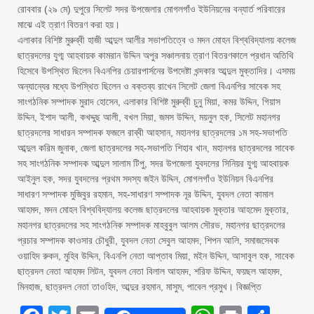
রোববার (২৯ মে) দুপুরে সিলেট সদর উপজেলার মোগলগাঁও ইউনিয়নের বন্যার্ত পরিবারের
মাঝে এই ত্রাণ বিতরণ করা হয়।
এলাকার বিশিষ্ট মুরুব্বী হাজী আব্দুল আলীর সভাপতিত্বে ও মদন মোহন বিশ্ববিদ্যালয় কলেজ
ছাত্রদলের যুগ্ম আহবায়ক কামরান উদ্দিন অপুর সঞ্চালনায় ত্রাণ বিতরণকালে প্রধান অতিথি
হিসেবে উপস্থিত ছিলেন বিএনপির চেয়ারপার্সনের উপদেষ্টা খন্দকার আব্দুল মুক্তাদির। এসময়
অন্যান্যের মধ্যে উপস্থিত ছিলেন ও বক্তব্য রাখেন সিলেট জেলা বিএনপির সাবেক সহ
সাংগঠনিক সম্পাদক মুরাদ হোসেন, এলাকার বিশিষ্ট মুরুব্বী চুনু মিয়া, কমর উদ্দিন, গিয়াস
উদ্দিন, ইশাদ আলী, কখদ্দুছ আলী, বখল মিয়া, জমস উদ্দিন, ময়নুল হক, সিলেট মহানগর
ছাত্রদলের সাধারন সম্পাদক ফজলে রাব্বী আহসান, মহানগর ছাত্রদলের ১ম সহ-সভাপতি
আব্দুল করিম জুনাক, জেলা ছাত্রদলের সহ-সভাপতি শিহাব খান, মহানগর ছাত্রদলের সাবেক
সহ সাংগঠনিক সম্পাদক আব্দুল সালাম টিপু, সদর উপজেলা যুবদলের সিনিয়র যুগ্ম আহবায়ক
আইনুল হক, সদর যুবদলের প্রথম সদস্য জইন উদ্দিন, মোগলগাঁও ইউনিয়ন বিএনপির
সাধারণ সম্পাদক মুজিবুর রহমান, সহ-সাধারণ সম্পাদক নূর উদ্দিন, যুবদল নেতা কামাল
আহমদ, মদন মোহন বিশ্ববিদ্যালয় কলেজ ছাত্রদলের আহবায়ক মুক্তার আহমেদ মুক্তার,
মহানগর ছাত্রদলের সহ সাংগঠনিক সম্পাদক মাহবুবুল আলম সৌরভ, মহানগর ছাত্রদলের
প্রচার সম্পাদক কাওসার চৌধুরী, যুবদল নেতা সেবুল আহমদ, শিপন আলি, সমাজসেবক
ওয়াহিদ রুকন, মুহিব উদ্দিন, বিএনপি নেতা আপ্তাব মিয়া, মইন উদ্দিন, আসাবুল হক, সাবেক
ছাত্রদল নেতা আহমদ লিটন, যুবদল নেতা বিলাল আহমদ, শরিফ উদ্দিন, ফয়ছল আহমদ,
মিনহাজ, ছাত্রদল নেতা তাওহিদ, আব্দুর রহমান, মাসুম, পাবেল প্রমুখ। বিজ্ঞপ্তি