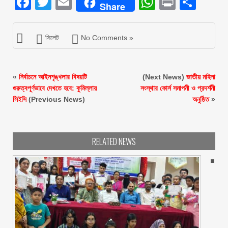
Facebook
Twitter
Email
WhatsAp
Print
Sha
Share
সিলেট
No Comments »
«
নির্বাচনে আইনশৃঙ্খলার বিষয়টি
(Next News)
জাতীয় মহিলা
গুরুত্বপূর্ণভাবে দেখতে হবে: কুমিল্লায়
সংস্থার কোর্স সমাপনী ও প্রদর্শনী
সিইসি
(Previous News)
অনুষ্ঠিত
»
RELATED NEWS