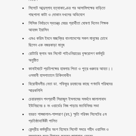
সিলেটে আব্দুল্লাহ হত্যাকাণ্ডের পর আসামিপক্ষের বাড়িতে
গাছপালা কাটা ও দোকান দখলের অভিযোগ
সিসিক নির্বাচনে স্বতন্ত্র মেয়র প্রার্থীতা ঘোষণা দিলেন শিক্ষক
আহমদ ইয়াসিন
এমএ করিম ইবনে মচ্ছব্বির বাংলাদেশের সকল মানুষের চোখে
ছিলেন এক নজরকাড়া মানুষ ‎
রোটারি ক্লাব অব সিলেট পাইওনিয়ারের বৃক্ষরোপণ কর্মসূচি
অনুষ্ঠিত
কানাইঘাটে প্রতিপক্ষের হামলায় পিতা ও পুত্র গুরুতর আহত।।
ওসমানী হাসপাতালে চিকিৎসাধীন
বিরোধীদলীয় নেতা ডা. শফিকুর রহমানের কাছে গণদাবি পরিষদের
স্মারকলিপি ‎
চেয়ারম্যান পদপ্রার্থী সিরাজুল ইসলামের সমর্থনে জালালাবাদ
ইউনিয়নের ৪ নং ওয়ার্ডের নিজ পাড়ায় মতবিনিময় সভা
হযরত শাহ্জালাল-শাহ্পরাণ (রহ.) স্মৃতি পরিষদ সিলেটের ৫ম
প্রতিষ্ঠাবার্ষিকী পালিত ‎​
কেন্দ্রীয় কর্মসূচীর অংশ হিসেবে সিলেট সদরে শহীদ ওয়াসিম ও
মুস্তাকের কবর যিয়ারত করলেন জামায়াত নেতৃবৃন্দ ‎