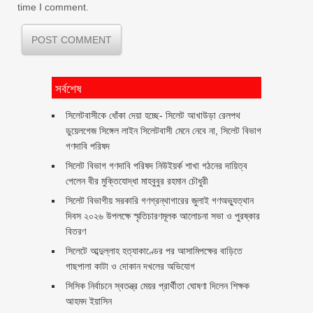
time I comment.
সর্বশেষ
‎সিলেটবাসীকে ধোঁকা দেয়া হচ্ছে- সিলেট আখাউড়া রেলপথ
ডুয়েলগেজ সিঙ্গেল লাইন সিলেটবাসী মেনে নেবে না, সিলেট বিভাগ
গণদাবি পরিষদ
সিলেট বিভাগ গণদাবি পরিষদ নিউইয়র্ক শাখা গঠনের দায়িত্ব
পেলেন বীর মুক্তিযোদ্ধা মাহবুবুর রহমান চৌধুরী ‎ ‎
সিলেট বিভাগীয় সরকারি গণগ্রন্থাগারের জুলাই গণঅভ্যুত্থান
দিবস ২০২৬ উপলক্ষে স্মৃতিচারণমূলক আলোচনা সভা ও পুরষ্কার
বিতরণ ‎ ‎
সিলেটে আব্দুল্লাহ হত্যাকাণ্ডের পর আসামিপক্ষের বাড়িতে
গাছপালা কাটা ও দোকান দখলের অভিযোগ
সিসিক নির্বাচনে স্বতন্ত্র মেয়র প্রার্থীতা ঘোষণা দিলেন শিক্ষক
আহমদ ইয়াসিন