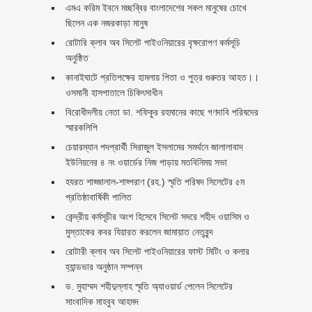
এমএ করিম ইবনে মচ্ছব্বির বাংলাদেশের সকল মানুষের চোখে
ছিলেন এক নজরকাড়া মানুষ ‎
রোটারি ক্লাব অব সিলেট পাইওনিয়ারের বৃক্ষরোপণ কর্মসূচি
অনুষ্ঠিত
কানাইঘাটে প্রতিপক্ষের হামলায় পিতা ও পুত্র গুরুতর আহত।।
ওসমানী হাসপাতালে চিকিৎসাধীন
বিরোধীদলীয় নেতা ডা. শফিকুর রহমানের কাছে গণদাবি পরিষদের
স্মারকলিপি ‎
চেয়ারম্যান পদপ্রার্থী সিরাজুল ইসলামের সমর্থনে জালালাবাদ
ইউনিয়নের ৪ নং ওয়ার্ডের নিজ পাড়ায় মতবিনিময় সভা
হযরত শাহ্জালাল-শাহ্পরাণ (রহ.) স্মৃতি পরিষদ সিলেটের ৫ম
প্রতিষ্ঠাবার্ষিকী পালিত ‎​
কেন্দ্রীয় কর্মসূচীর অংশ হিসেবে সিলেট সদরে শহীদ ওয়াসিম ও
মুস্তাকের কবর যিয়ারত করলেন জামায়াত নেতৃবৃন্দ ‎
রোটারী ক্লাব অব সিলেট পাইওনিয়ারের ফাস্ট মিটিং ও কলার
হ্যান্ডভার অনুষ্ঠান সম্পন্ন
ড. মুহাম্মদ শহীদুল্লাহ স্মৃতি অ্যাওয়ার্ড পেলেন সিলেটের
সাংবাদিক মাহবুব আহমদ