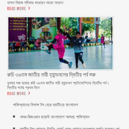
হাসান মিরাজ স্বীকার করেছেন আরো অন্তত
READ MORE
রুচি ৩৬তম জাতীয় নারী হ্যান্ডবলের দ্বিতীয় পর্ব শুরু
বুধবার শুরু হয়েছে রুচি ৩৬তম জাতীয় নারী হ্যান্ডবল প্রতিযোগিতার দ্বিতীয় পর্ব।
দ্বিতীয় পর্বের প্রথম দিনে
READ MORE
পাকিস্তানের বিপক্ষে টস হেরে ব্যাটিংয়ে বাংলাদেশ
বাবর-রিজওয়ান ছাড়াই বাংলাদেশে আসছে পাকিস্তান
জাতীয় উশু কোচেস ট্রেনিং কোর্স শেষে কোচের সনদপত্র অর্জন করলেন মো.