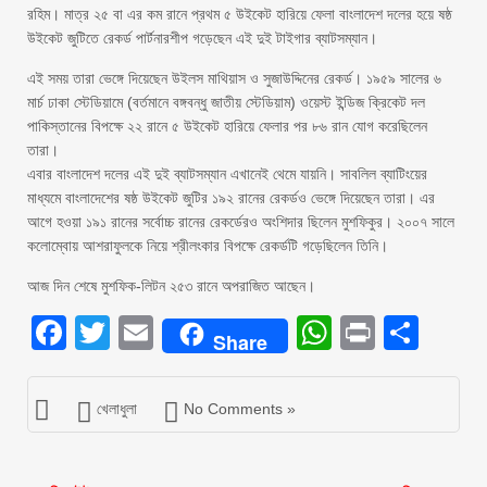
রহিম। মাত্র ২৫ বা এর কম রানে প্রথম ৫ উইকেট হারিয়ে ফেলা বাংলাদেশ দলের হয়ে ষষ্ঠ
উইকেট জুটিতে রেকর্ড পার্টনারশীপ গড়েছেন এই দুই টাইগার ব্যাটসম্যান।
এই সময় তারা ভেঙ্গে দিয়েছেন উইলস মাথিয়াস ও সুজাউদ্দিনের রেকর্ড। ১৯৫৯ সালের ৬
মার্চ ঢাকা স্টেডিয়ামে (বর্তমানে বঙ্গবন্ধু জাতীয় স্টেডিয়াম) ওয়েস্ট ইন্ডিজ ক্রিকেট দল
পাকিস্তানের বিপক্ষে ২২ রানে ৫ উইকেট হারিয়ে ফেলার পর ৮৬ রান যোগ করেছিলেন
তারা।
এবার বাংলাদেশ দলের এই দুই ব্যাটসম্যান এখানেই থেমে যায়নি। সাবলিল ব্যাটিংয়ের
মাধ্যমে বাংলাদেশের ষষ্ঠ উইকেট জুটির ১৯২ রানের রেকর্ডও ভেঙ্গে দিয়েছেন তারা। এর
আগে হওয়া ১৯১ রানের সর্বোচ্চ রানের রেকর্ডেরও অংশিদার ছিলেন মুশফিকুর। ২০০৭ সালে
কলোম্বোয় আশরাফুলকে নিয়ে শ্রীলংকার বিপক্ষে রেকর্ডটি গড়েছিলেন তিনি।
আজ দিন শেষে মুশফিক-লিটন ২৫৩ রানে অপরাজিত আছেন।
Facebook
Twitter
Email
WhatsAp
Print
Sha
Share
খেলাধুলা
No Comments »