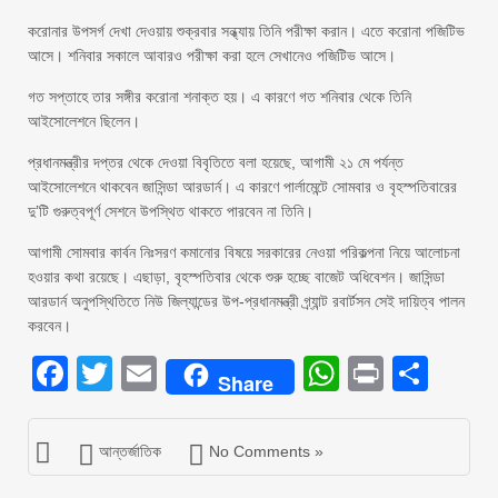
করোনার উপসর্গ দেখা দেওয়ায় শুক্রবার সন্ধ্যায় তিনি পরীক্ষা করান। এতে করোনা পজিটিভ
আসে। শনিবার সকালে আবারও পরীক্ষা করা হলে সেখানেও পজিটিভ আসে।
গত সপ্তাহে তার সঙ্গীর করোনা শনাক্ত হয়। এ কারণে গত শনিবার থেকে তিনি
আইসোলেশনে ছিলেন।
প্রধানমন্ত্রীর দপ্তর থেকে দেওয়া বিবৃতিতে বলা হয়েছে, আগামী ২১ মে পর্যন্ত
আইসোলেশনে থাকবেন জাসিন্ডা আরডার্ন। এ কারণে পার্লামেন্টে সোমবার ও বৃহস্পতিবারের
দু’টি গুরুত্বপূর্ণ সেশনে উপস্থিত থাকতে পারবেন না তিনি।
আগামী সোমবার কার্বন নিঃসরণ কমানোর বিষয়ে সরকারের নেওয়া পরিকল্পনা নিয়ে আলোচনা
হওয়ার কথা রয়েছে। এছাড়া, বৃহস্পতিবার থেকে শুরু হচ্ছে বাজেট অধিবেশন। জাসিন্ডা
আরডার্ন অনুপস্থিতিতে নিউ জিল্যান্ডের উপ-প্রধানমন্ত্রী গ্র্যান্ট রবার্টসন সেই দায়িত্ব পালন
করবেন।
Facebook
Twitter
Email
WhatsAp
Print
Sha
Share
আন্তর্জাতিক
No Comments »