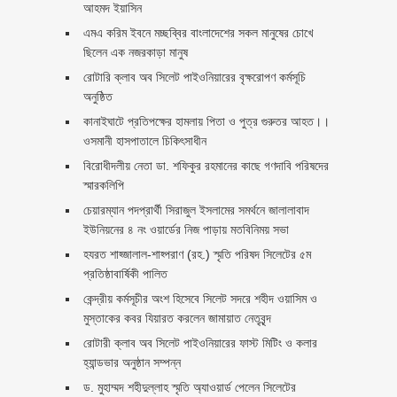
আহমদ ইয়াসিন
এমএ করিম ইবনে মচ্ছব্বির বাংলাদেশের সকল মানুষের চোখে
ছিলেন এক নজরকাড়া মানুষ ‎
রোটারি ক্লাব অব সিলেট পাইওনিয়ারের বৃক্ষরোপণ কর্মসূচি
অনুষ্ঠিত
কানাইঘাটে প্রতিপক্ষের হামলায় পিতা ও পুত্র গুরুতর আহত।।
ওসমানী হাসপাতালে চিকিৎসাধীন
বিরোধীদলীয় নেতা ডা. শফিকুর রহমানের কাছে গণদাবি পরিষদের
স্মারকলিপি ‎
চেয়ারম্যান পদপ্রার্থী সিরাজুল ইসলামের সমর্থনে জালালাবাদ
ইউনিয়নের ৪ নং ওয়ার্ডের নিজ পাড়ায় মতবিনিময় সভা
হযরত শাহ্জালাল-শাহ্পরাণ (রহ.) স্মৃতি পরিষদ সিলেটের ৫ম
প্রতিষ্ঠাবার্ষিকী পালিত ‎​
কেন্দ্রীয় কর্মসূচীর অংশ হিসেবে সিলেট সদরে শহীদ ওয়াসিম ও
মুস্তাকের কবর যিয়ারত করলেন জামায়াত নেতৃবৃন্দ ‎
রোটারী ক্লাব অব সিলেট পাইওনিয়ারের ফাস্ট মিটিং ও কলার
হ্যান্ডভার অনুষ্ঠান সম্পন্ন
ড. মুহাম্মদ শহীদুল্লাহ স্মৃতি অ্যাওয়ার্ড পেলেন সিলেটের