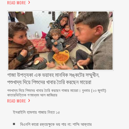
READ MORE
গাজা উপত্যকা এক ভয়াবহ মানবিক সঙ্কটের সম্মুখীন,
পশুখাদ্য দিয়ে শিশুদের খাবার তৈরি করছেন মায়েরা
পশুখাদ্য দিয়ে শিশুদের খাবার তৈরি করছেন গাজার মায়েরা। বুধবার (২৩ জুলাই)
কাতারভিত্তিক গণমাধ্যম আল জাজিরার
READ MORE
ইসরাইলি হামলায় গাজায় নিহত ১৫
বিএনপি কারো রক্তচক্ষুকে ভয় পায় না: শাম্মি আক্তার