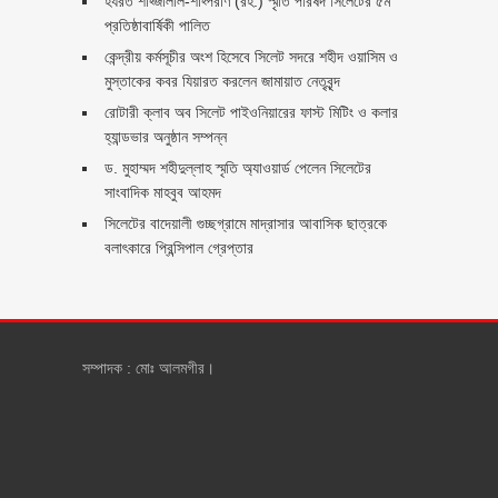
হযরত শাহ্জালাল-শাহ্পরাণ (রহ.) স্মৃতি পরিষদ সিলেটের ৫ম
প্রতিষ্ঠাবার্ষিকী পালিত ‎​
কেন্দ্রীয় কর্মসূচীর অংশ হিসেবে সিলেট সদরে শহীদ ওয়াসিম ও
মুস্তাকের কবর যিয়ারত করলেন জামায়াত নেতৃবৃন্দ ‎
রোটারী ক্লাব অব সিলেট পাইওনিয়ারের ফাস্ট মিটিং ও কলার
হ্যান্ডভার অনুষ্ঠান সম্পন্ন
ড. মুহাম্মদ শহীদুল্লাহ স্মৃতি অ্যাওয়ার্ড পেলেন সিলেটের
সাংবাদিক মাহবুব আহমদ
সিলেটের বাদেয়ালী গুচ্ছগ্রামে মাদ্রাসার আবাসিক ছাত্রকে
বলাৎকারে প্রিন্সিপাল গ্রেপ্তার ‎
সম্পাদক : মোঃ আলমগীর।