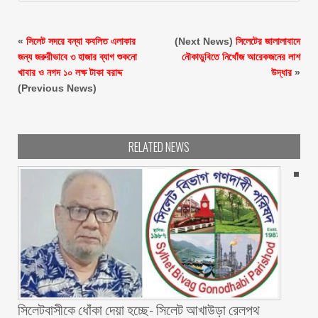
«
সিলেট সদরে বন্যা কবলিত এলাকার
(Next News)
সিলেটের জালালাবাদে
জন্য জরুরীভাবে ৩ হাজার ব্যাগ শুকনো
নৌকাডুবিতে নিখোঁজ আরেকজনের লাশ
খাবার ও নগদ ১০ লক্ষ টাকা বরাদ্দ
উদ্ধার
»
(Previous News)
RELATED NEWS
‎সিলেটবাসীকে ধোঁকা দেয়া হচ্ছে- সিলেট আখাউড়া রেলপথ