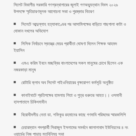
সিলেট বিভাগীয় সরকারি গণগ্রন্থাগারের জুলাই গণঅভ্যুত্থান দিবস ২০২৬
উপলক্ষে স্মৃতিচারণমূলক আলোচনা সভা ও পুরষ্কার বিতরণ ‎ ‎
সিলেটে আব্দুল্লাহ হত্যাকাণ্ডের পর আসামিপক্ষের বাড়িতে গাছপালা কাটা ও
দোকান দখলের অভিযোগ
সিসিক নির্বাচনে স্বতন্ত্র মেয়র প্রার্থীতা ঘোষণা দিলেন শিক্ষক আহমদ
ইয়াসিন
এমএ করিম ইবনে মচ্ছব্বির বাংলাদেশের সকল মানুষের চোখে ছিলেন এক
নজরকাড়া মানুষ ‎
রোটারি ক্লাব অব সিলেট পাইওনিয়ারের বৃক্ষরোপণ কর্মসূচি অনুষ্ঠিত
কানাইঘাটে প্রতিপক্ষের হামলায় পিতা ও পুত্র গুরুতর আহত।। ওসমানী
হাসপাতালে চিকিৎসাধীন
বিরোধীদলীয় নেতা ডা. শফিকুর রহমানের কাছে গণদাবি পরিষদের স্মারকলিপি ‎
চেয়ারম্যান পদপ্রার্থী সিরাজুল ইসলামের সমর্থনে জালালাবাদ ইউনিয়নের ৪ নং
ওয়ার্ডের নিজ পাড়ায় মতবিনিময় সভা