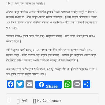
নগদ ১০ লক্ষ টাকা বরাদ্দ দেয় সরকার।
এদিকে, বন্যা কবলিত এলাকা পরিদর্শনে বুধবার সিলেট আসছেন পররাষ্ট্র মন্ত্রী ও সিলেট-১
আসনের সাংসদ ড. একে আবুল মোমেন সিলেট আসছেন। বুধবার দুপুরে বিমানযোগে সিলেট
এসে তিনি বিভিন্ন এলাকা পরির্দশন করবেন ও বন্যার্থদেও মাঝে ত্রাণ বিতরণ করবেন বলে
জানা গেছে।
মঙ্গলবার রাতেও সুরমা নদীর পানি বৃদ্ধি অব্যাহত রয়েছে। ফলে বন্যা পরিস্থিতির আরও
অবনতি হচ্ছে।
পানি উন্নয়ন বোর্ড বলছে, ২০০৪ সালের পর নদীর পানি কখনো এতোটা বাড়েনি। ১৮
বছরের মধ্যে এবারই সবচেয়ে বড় বন্যার সৃষ্টি হয়েছে। উজানে বৃষ্টি অব্যাহত থাকলে বন্যা
পরিস্থিতি আরও অবনতি হওয়ার আশঙ্কা করছেন পাউবো কর্মকর্তারা।
আর আবহাওয়া অধিদপ্তর জানিয়েছেন, ২৩ জুন পর্যন্ত সিলেটে বৃষ্টিপাত অব্যাহত থাকবে।
তবে বৃষ্টির পরিমান কিছুটা কমতে পারে।
Facebook
Twitter
Email
WhatsAp
Print
Sha
Share
সিলেট
No Comments »