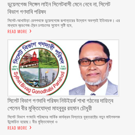
ডুয়েলগেজ সিঙ্গেল লাইন সিলেটবাসী মেনে নেবে না, সিলেট
বিভাগ গণদাবি পরিষদ
‎​সিলেট-আখাউড়া রেলপথকে ডুয়েলগেজে রূপান্তরের উদ্যোগ অবশ্যই ইতিবাচক। এর
মাধ্যমে ব্রডগেজ ট্রেন চলাচলের সুযোগ সৃষ্টি হবে,
READ MORE
সিলেট বিভাগ গণদাবি পরিষদ নিউইয়র্ক শাখা গঠনের দায়িত্ব
পেলেন বীর মুক্তিযোদ্ধা মাহবুবুর রহমান চৌধুরী ‎ ‎
‎সিলেট বিভাগ গণদাবি পরিষদের সার্বিক কার্যক্রম বিস্তারে যুক্তরাষ্ট্রে নতুন মাইলফলক
উন্মোচিত হয়েছে। বীর মুক্তিযোদ্ধা ও
READ MORE