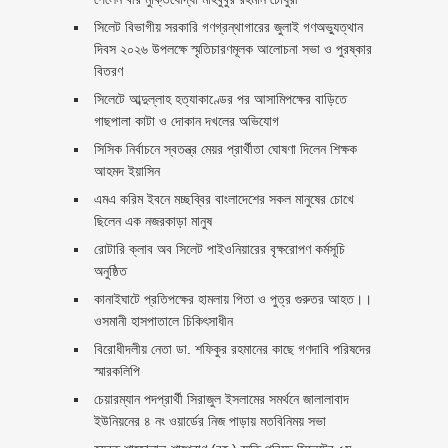
সিলেট বিভাগীয় সরকারি গণগ্রন্থাগারের জুলাই গণঅভ্যুত্থান
দিবস ২০২৬ উপলক্ষে স্মৃতিচারণমূলক আলোচনা সভা ও পুরষ্কার
বিতরণ ‎ ‎
সিলেটে আব্দুল্লাহ হত্যাকাণ্ডের পর আসামিপক্ষের বাড়িতে
গাছপালা কাটা ও দোকান দখলের অভিযোগ
সিসিক নির্বাচনে স্বতন্ত্র মেয়র প্রার্থীতা ঘোষণা দিলেন শিক্ষক
আহমদ ইয়াসিন
এমএ করিম ইবনে মচ্ছব্বির বাংলাদেশের সকল মানুষের চোখে
ছিলেন এক নজরকাড়া মানুষ ‎
রোটারি ক্লাব অব সিলেট পাইওনিয়ারের বৃক্ষরোপণ কর্মসূচি
অনুষ্ঠিত
কানাইঘাটে প্রতিপক্ষের হামলায় পিতা ও পুত্র গুরুতর আহত।।
ওসমানী হাসপাতালে চিকিৎসাধীন
বিরোধীদলীয় নেতা ডা. শফিকুর রহমানের কাছে গণদাবি পরিষদের
স্মারকলিপি ‎
চেয়ারম্যান পদপ্রার্থী সিরাজুল ইসলামের সমর্থনে জালালাবাদ
ইউনিয়নের ৪ নং ওয়ার্ডের নিজ পাড়ায় মতবিনিময় সভা