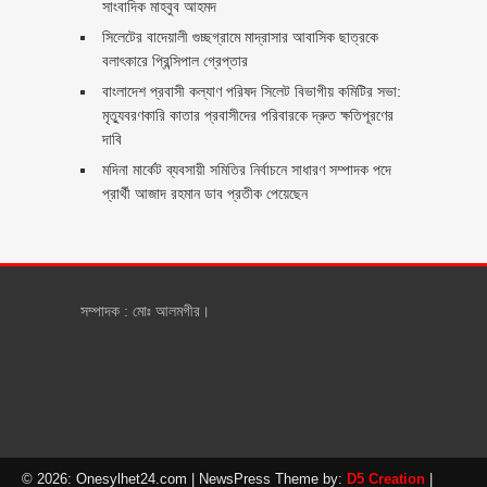
সাংবাদিক মাহবুব আহমদ
সিলেটের বাদেয়ালী গুচ্ছগ্রামে মাদ্রাসার আবাসিক ছাত্রকে
বলাৎকারে প্রিন্সিপাল গ্রেপ্তার ‎
বাংলাদেশ প্রবাসী কল্যাণ পরিষদ সিলেট বিভাগীয় কমিটির সভা:
মৃত্যুবরণকারি কাতার প্রবাসীদের পরিবারকে দ্রুত ক্ষতিপূরণের
দাবি
মদিনা মার্কেট ব্যবসায়ী সমিতির নির্বাচনে সাধারণ সম্পাদক পদে
প্রার্থী আজাদ রহমান ডাব প্রতীক পেয়েছেন ‎
সম্পাদক : মোঃ আলমগীর।
© 2026: Onesylhet24.com
| NewsPress Theme by:
D5 Creation
|