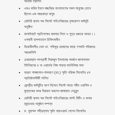
আহমদ ইয়াসিন
এমএ করিম ইবনে মচ্ছব্বির বাংলাদেশের সকল মানুষের চোখে
ছিলেন এক নজরকাড়া মানুষ ‎
রোটারি ক্লাব অব সিলেট পাইওনিয়ারের বৃক্ষরোপণ কর্মসূচি
অনুষ্ঠিত
কানাইঘাটে প্রতিপক্ষের হামলায় পিতা ও পুত্র গুরুতর আহত।।
ওসমানী হাসপাতালে চিকিৎসাধীন
বিরোধীদলীয় নেতা ডা. শফিকুর রহমানের কাছে গণদাবি পরিষদের
স্মারকলিপি ‎
চেয়ারম্যান পদপ্রার্থী সিরাজুল ইসলামের সমর্থনে জালালাবাদ
ইউনিয়নের ৪ নং ওয়ার্ডের নিজ পাড়ায় মতবিনিময় সভা
হযরত শাহ্জালাল-শাহ্পরাণ (রহ.) স্মৃতি পরিষদ সিলেটের ৫ম
প্রতিষ্ঠাবার্ষিকী পালিত ‎​
কেন্দ্রীয় কর্মসূচীর অংশ হিসেবে সিলেট সদরে শহীদ ওয়াসিম ও
মুস্তাকের কবর যিয়ারত করলেন জামায়াত নেতৃবৃন্দ ‎
রোটারী ক্লাব অব সিলেট পাইওনিয়ারের ফাস্ট মিটিং ও কলার
হ্যান্ডভার অনুষ্ঠান সম্পন্ন
ড. মুহাম্মদ শহীদুল্লাহ স্মৃতি অ্যাওয়ার্ড পেলেন সিলেটের