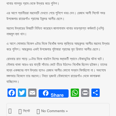
থানার লালপুর গ্রাম থেকে উদ্ধার করে পুলিশ।
এর আগে স্থানীয়রা মরদেহটি দেখতে পেয়ে পুলিশে খবর দেন। রেজাখ আলী সিলেট সদর
উপজেলার রায়েরগাঁও গ্রামের ইকন্দর আলীর ছেলে।
মরদেহ উদ্ধারের বিষয়টি নিশ্চিত করেছেন জালালাবাদ থানার ভারপ্রাপ্ত কর্মকর্তা (ওসি)
নাজমুল হুদা খান।
এ আগে সোমবার বিকেল ৬টার দিকে নিখোঁজ অপর ব্যক্তির আছকন্দর আলীর মরদেহ উদ্ধার
করে পুলিশ। আছকন্দর একই উপজেলার পুটামারা গ্রামের মৃত রিফাত আলীর ছেলে।
রোববার রাত সাড়ে ১০টার দিকে খারইল বিলের মধ্যবর্তী স্থানে নৌকাডুবির ঘটনা ঘটে।
নৌকায় থাকা আরও ছয় যাত্রী সাঁতার কেটে তীরে উঠলেও নিখোঁজ ছিলেন দুইজন। তাদের
মধ্যে একজনের লাশ উদ্ধার হলেও রেজাখ আলীর কোনো সন্ধান মিলছিলো না। অবশেষে
মঙ্গলবার বিকেলে তার মরদেহ। নিহত দুজনই নৌকাযোগে রায়েরগাঁও থেকে কালারুকা
যাচ্ছিলেন।
Facebook
Twitter
Email
WhatsAp
Print
Sha
Share
সিলেট
No Comments »