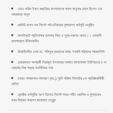
এমএ করিম ইবনে মচ্ছব্বির বাংলাদেশের সকল মানুষের চোখে ছিলেন এক
নজরকাড়া মানুষ ‎
রোটারি ক্লাব অব সিলেট পাইওনিয়ারের বৃক্ষরোপণ কর্মসূচি অনুষ্ঠিত
কানাইঘাটে প্রতিপক্ষের হামলায় পিতা ও পুত্র গুরুতর আহত।। ওসমানী
হাসপাতালে চিকিৎসাধীন
বিরোধীদলীয় নেতা ডা. শফিকুর রহমানের কাছে গণদাবি পরিষদের স্মারকলিপি ‎
চেয়ারম্যান পদপ্রার্থী সিরাজুল ইসলামের সমর্থনে জালালাবাদ ইউনিয়নের ৪ নং
ওয়ার্ডের নিজ পাড়ায় মতবিনিময় সভা
হযরত শাহ্জালাল-শাহ্পরাণ (রহ.) স্মৃতি পরিষদ সিলেটের ৫ম প্রতিষ্ঠাবার্ষিকী
পালিত ‎​
কেন্দ্রীয় কর্মসূচীর অংশ হিসেবে সিলেট সদরে শহীদ ওয়াসিম ও মুস্তাকের
কবর যিয়ারত করলেন জামায়াত নেতৃবৃন্দ ‎