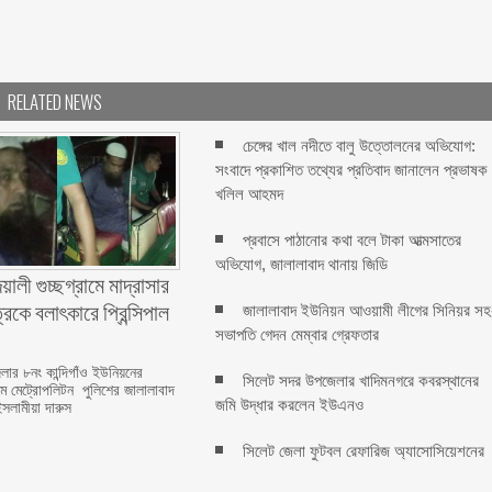
RELATED NEWS
চেঙ্গের খাল নদীতে বালু উত্তোলনের অভিযোগ:
সংবাদে প্রকাশিত তথ্যের প্রতিবাদ জানালেন প্রভাষক
খলিল আহমদ
প্রবাসে পাঠানোর কথা বলে টাকা আত্মসাতের
অভিযোগ, জালালাবাদ থানায় জিডি ‎
ালী গুচ্ছগ্রামে মাদ্রাসার
কে বলাৎকারে প্রিন্সিপাল
জালালাবাদ ইউনিয়ন আওয়ামী লীগের সিনিয়র সহ
সভাপতি গেদন মেম্বার গ্রেফতার
ার ৮নং কান্দিগাঁও ইউনিয়নের
সিলেট সদর উপজেলার খাদিমনগরে কবরস্থানের
রামে মেট্রোপলিটন পুলিশের জালালাবাদ
জমি উদ্ধার করলেন ইউএনও
ইসলামীয়া দারুস
সিলেট জেলা ফুটবল রেফারিজ অ্যাসোসিয়েশনের