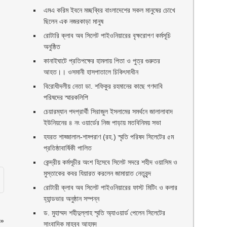
এমএ করিম ইবনে মচ্ছব্বির বাংলাদেশের সকল মানুষের চোখে
ছিলেন এক নজরকাড়া মানুষ ‎
রোটারি ক্লাব অব সিলেট পাইওনিয়ারের বৃক্ষরোপণ কর্মসূচি
অনুষ্ঠিত
কানাইঘাটে প্রতিপক্ষের হামলায় পিতা ও পুত্র গুরুতর
আহত।। ওসমানী হাসপাতালে চিকিৎসাধীন
বিরোধীদলীয় নেতা ডা. শফিকুর রহমানের কাছে গণদাবি
পরিষদের স্মারকলিপি ‎
চেয়ারম্যান পদপ্রার্থী সিরাজুল ইসলামের সমর্থনে জালালাবাদ
ইউনিয়নের ৪ নং ওয়ার্ডের নিজ পাড়ায় মতবিনিময় সভা
হযরত শাহ্জালাল-শাহ্পরাণ (রহ.) স্মৃতি পরিষদ সিলেটের ৫ম
প্রতিষ্ঠাবার্ষিকী পালিত ‎​
কেন্দ্রীয় কর্মসূচীর অংশ হিসেবে সিলেট সদরে শহীদ ওয়াসিম ও
মুস্তাকের কবর যিয়ারত করলেন জামায়াত নেতৃবৃন্দ ‎
রোটারী ক্লাব অব সিলেট পাইওনিয়ারের ফাস্ট মিটিং ও কলার
হ্যান্ডভার অনুষ্ঠান সম্পন্ন
ড. মুহাম্মদ শহীদুল্লাহ স্মৃতি অ্যাওয়ার্ড পেলেন সিলেটের
»
সাংবাদিক মাহবুব আহমদ