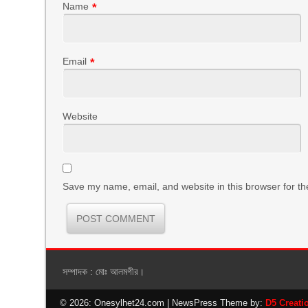
Name
*
Email
*
Website
Save my name, email, and website in this browser for th
সম্পাদক : মোঃ আলমগীর।
© 2026: Onesylhet24.com
| NewsPress Theme by:
D5 Creati