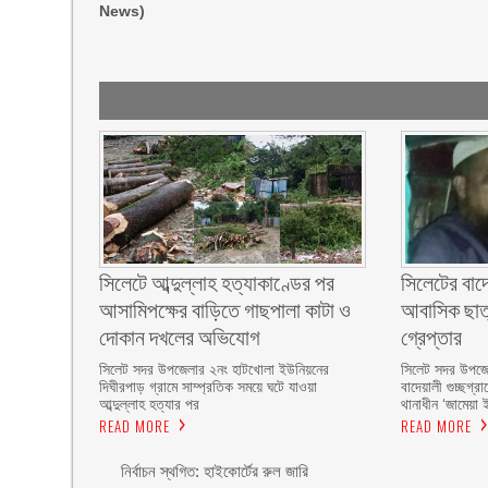
News)
সিলেটে আব্দুল্লাহ হত্যাকাণ্ডের পর
সিলেটের বাদেয়
আসামিপক্ষের বাড়িতে গাছপালা কাটা ও
আবাসিক ছাত্র
দোকান দখলের অভিযোগ
গ্রেপ্তার ‎
সিলেট সদর উপজেলার ২নং হাটখোলা ইউনিয়নের
সিলেট সদর উপজেল
দিঘীরপাড় গ্রামে সাম্প্রতিক সময়ে ঘটে যাওয়া
বাদেয়ালী গুচ্ছগ্
আব্দুল্লাহ হত্যার পর
থানাধীন ‘জামেয়া 
READ MORE
READ MORE
নির্বাচন স্থগিত: হাইকোর্টের রুল জারি ‎