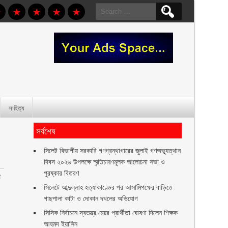
Search
for:
সাহিত্য
সর্বশেষ
সিলেট বিভাগীয় সরকারি গণগ্রন্থাগারের জুলাই গণঅভ্যুত্থান
দিবস ২০২৬ উপলক্ষে স্মৃতিচারণমূলক আলোচনা সভা ও
পুরষ্কার বিতরণ ‎ ‎
ী
সিলেটে আব্দুল্লাহ হত্যাকাণ্ডের পর আসামিপক্ষের বাড়িতে
গাছপালা কাটা ও দোকান দখলের অভিযোগ
সিসিক নির্বাচনে স্বতন্ত্র মেয়র প্রার্থীতা ঘোষণা দিলেন শিক্ষক
আহমদ ইয়াসিন