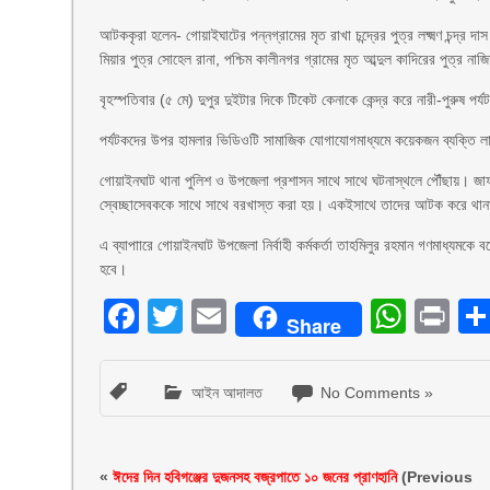
আটককৃরা হলেন- গোয়াইঘাটের পন্নগ্রামের মৃত রাখা চন্দ্রের পুত্র লক্ষ্মণ চন্দ্
মিয়ার পুত্র সোহেল রানা, পশ্চিম কালীনগর গ্রামের মৃত আব্দুল কাদিরের পুত্র না
বৃহস্পতিবার (৫ মে) দুপুর দুইটার দিকে টিকেট কেনাকে কেন্দ্র করে নারী-পুরুষ 
পর্যটকদের উপর হামলার ভিডিওটি সামাজিক যোগাযোগমাধ্যমে কয়েকজন ব্যক্তি
গোয়াইনঘাট থানা পুলিশ ও উপজেলা প্রশাসন সাথে সাথে ঘটনাস্থলে পৌঁছায়। জাফলং
স্বেচ্ছাসেবককে সাথে সাথে বরখাস্ত করা হয়। একইসাথে তাদের আটক করে থানা
এ ব্যাপাারে গোয়াইনঘাট উপজেলা নির্বাহী কর্মকর্তা তাহমিলুর রহমান গণমাধ্য
হবে।
Facebook
Twitter
Email
What
Pr
Share
আইন আদালত
No Comments »
«
ঈদের দিন হবিগঞ্জের দুজনসহ বজ্রপাতে ১০ জনের প্রাণহানি
(Previous