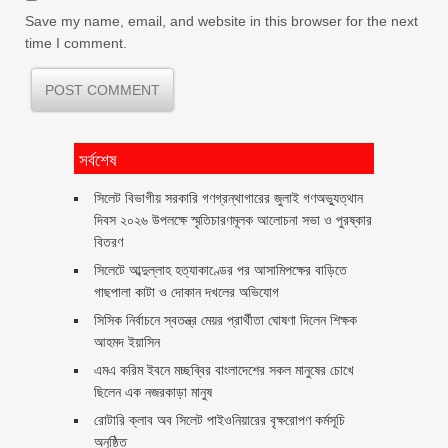
Save my name, email, and website in this browser for the next
time I comment.
সর্বশেষ
সিলেট বিভাগীয় সরকারি গণগ্রন্থাগারের জুলাই গণঅভ্যুত্থান
দিবস ২০২৬ উপলক্ষে স্মৃতিচারণমূলক আলোচনা সভা ও পুরষ্কার
বিতরণ ‎ ‎
সিলেটে আব্দুল্লাহ হত্যাকাণ্ডের পর আসামিপক্ষের বাড়িতে
গাছপালা কাটা ও দোকান দখলের অভিযোগ
সিসিক নির্বাচনে স্বতন্ত্র মেয়র প্রার্থীতা ঘোষণা দিলেন শিক্ষক
আহমদ ইয়াসিন
এমএ করিম ইবনে মচ্ছব্বির বাংলাদেশের সকল মানুষের চোখে
ছিলেন এক নজরকাড়া মানুষ ‎
রোটারি ক্লাব অব সিলেট পাইওনিয়ারের বৃক্ষরোপণ কর্মসূচি
অনুষ্ঠিত