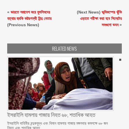
«
ভারতে সমাবেশ করে মুসলিমদের
(Next News)
ভূমিকম্পের ঝুঁকি
হত্যার হুমকি কট্টরপন্থী হিন্দু নেতার
এড়াতে পরীক্ষা করা হবে সিলেটের
(Previous News)
সবগুলো ভবন
»
RELATED NEWS
ইসরাইলি হামলায় গাজায় নিহত ৬৮, শতাধিক আহত
ইসরাইলি বাহিনীর বন্দুকযুদ্ধ এবং বিমান হামলায় গাজায় মঙ্গলবার কমপক্ষে ৬৮ জন
নিহত এবং শতাধিক আহত