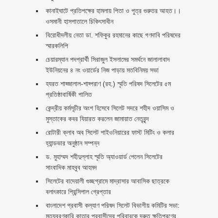
কানাইঘাটে প্রতিপক্ষের হামলায় পিতা ও পুত্র গুরুতর আহত।।
ওসমানী হাসপাতালে চিকিৎসাধীন
বিরোধীদলীয় নেতা ডা. শফিকুর রহমানের কাছে গণদাবি পরিষদের
স্মারকলিপি ‎
চেয়ারম্যান পদপ্রার্থী সিরাজুল ইসলামের সমর্থনে জালালাবাদ
ইউনিয়নের ৪ নং ওয়ার্ডের নিজ পাড়ায় মতবিনিময় সভা
হযরত শাহ্জালাল-শাহ্পরাণ (রহ.) স্মৃতি পরিষদ সিলেটের ৫ম
প্রতিষ্ঠাবার্ষিকী পালিত ‎​
কেন্দ্রীয় কর্মসূচীর অংশ হিসেবে সিলেট সদরে শহীদ ওয়াসিম ও
মুস্তাকের কবর যিয়ারত করলেন জামায়াত নেতৃবৃন্দ ‎
রোটারী ক্লাব অব সিলেট পাইওনিয়ারের ফাস্ট মিটিং ও কলার
হ্যান্ডভার অনুষ্ঠান সম্পন্ন
ড. মুহাম্মদ শহীদুল্লাহ স্মৃতি অ্যাওয়ার্ড পেলেন সিলেটের
সাংবাদিক মাহবুব আহমদ
সিলেটের বাদেয়ালী গুচ্ছগ্রামে মাদ্রাসার আবাসিক ছাত্রকে
বলাৎকারে প্রিন্সিপাল গ্রেপ্তার ‎
বাংলাদেশ প্রবাসী কল্যাণ পরিষদ সিলেট বিভাগীয় কমিটির সভা:
মৃত্যুবরণকারি কাতার প্রবাসীদের পরিবারকে দ্রুত ক্ষতিপূরণের