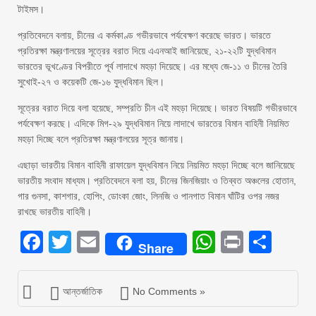
টাইমস।
প্রতিবেদনে বলায়, চীনের এ কর্মকাণ্ড গভীরভাবে পর্যবেক্ষণ করেছে ভারত। ভারতে
প্রতিরক্ষা মন্ত্রণালয়ের সূত্রের বরাত দিয়ে এএনআই জানিয়েছে, ২১-২২টি যুদ্ধবিমান
ভারতের ভূখণ্ডের বিপরীতে পূর্ব লাদাখে মহড়া দিয়েছে। এর মধ্যে জে-১১ ও চীনের তৈরি
সুখোই-২৭ ও কয়েকটি জে-১৬ যুদ্ধবিমান ছিল।
সূত্রের বরাত দিয়ে বলা হয়েছে, সম্প্রতি চীন এই মহড়া দিয়েছে। ভারত বিষয়টি গভীরভাবে
পর্যবেক্ষণ করছে। এদিকে মিগ-২৯ যুদ্ধবিমান নিয়ে লাদাখে ভারতের বিমান বাহিনী নিয়মিত
মহড়া দিচ্ছে বলে প্রতিরক্ষা মন্ত্রণালয়ের সূত্র জানায়।
এছাড়া ভারতীয় বিমান বাহিনী রাফায়েল যুদ্ধবিমান নিয়ে নিয়মিত মহড়া দিচ্ছে বলে জানিয়েছে
ভারতীয় সংবাদ মাধ্যম। প্রতিবেদনে বলা হয়, চীনের জিনজিয়াং ও তিব্বত অঞ্চলের হোতান,
গার গুনসা, কাশগার, হোপিং, ডোংকা জোং, লিনজি ও পানগাত বিমান ঘাঁটির ওপর নজর
রাখছে ভারতীয় বাহিনী।
Facebook
Twitter
Email
WhatsAp
Print
Sha
Share
আন্তর্জাতিক
No Comments »