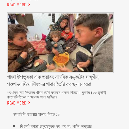
READ MORE
গাজা উপত্যকা এক ভয়াবহ মানবিক সঙ্কটের সম্মুখীন,
পশুখাদ্য দিয়ে শিশুদের খাবার তৈরি করছেন মায়েরা
পশুখাদ্য দিয়ে শিশুদের খাবার তৈরি করছেন গাজার মায়েরা। বুধবার (২৩ জুলাই)
কাতারভিত্তিক গণমাধ্যম আল জাজিরার
READ MORE
ইসরাইলি হামলায় গাজায় নিহত ১৫
বিএনপি কারো রক্তচক্ষুকে ভয় পায় না: শাম্মি আক্তার