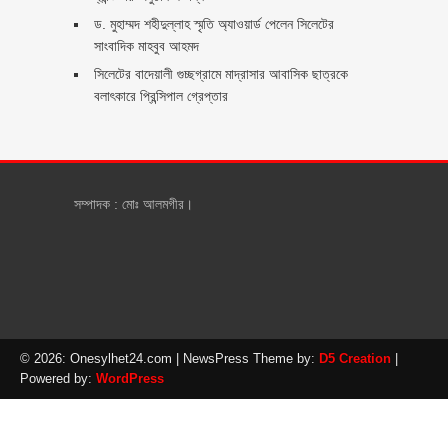
ড. মুহাম্মদ শহীদুল্লাহ স্মৃতি অ্যাওয়ার্ড পেলেন সিলেটের
সাংবাদিক মাহবুব আহমদ
সিলেটের বাদেয়ালী গুচ্ছগ্রামে মাদ্রাসার আবাসিক ছাত্রকে
বলাৎকারে প্রিন্সিপাল গ্রেপ্তার ‎
সম্পাদক : মোঃ আলমগীর।
© 2026: Onesylhet24.com
| NewsPress Theme by:
D5 Creation
|
Powered by:
WordPress