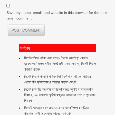
Save my name, email, and website in this browser for the next
time I comment.
সর্বশেষ
‎সিলেটবাসীকে ধোঁকা দেয়া হচ্ছে- সিলেট আখাউড়া রেলপথ
ডুয়েলগেজ সিঙ্গেল লাইন সিলেটবাসী মেনে নেবে না, সিলেট বিভাগ
গণদাবি পরিষদ
সিলেট বিভাগ গণদাবি পরিষদ নিউইয়র্ক শাখা গঠনের দায়িত্ব
পেলেন বীর মুক্তিযোদ্ধা মাহবুবুর রহমান চৌধুরী ‎ ‎
সিলেট বিভাগীয় সরকারি গণগ্রন্থাগারের জুলাই গণঅভ্যুত্থান
দিবস ২০২৬ উপলক্ষে স্মৃতিচারণমূলক আলোচনা সভা ও পুরষ্কার
বিতরণ ‎ ‎
সিলেটে আব্দুল্লাহ হত্যাকাণ্ডের পর আসামিপক্ষের বাড়িতে
গাছপালা কাটা ও দোকান দখলের অভিযোগ