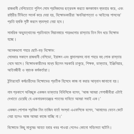
রাজধানী নেপিডোতে পুলিশ সোম শ্রমিকদের ছত্রভঙ্গ করতে জলকামান ব্যবহার করে, এবং
রাষ্ট্রীয় টিভিতে সতর্ক করে দেয়া হয়, বিক্ষোভকারীরা ‘জননিরাপত্তা ও আইনের শাসনের’
প্রতি হুমকি সৃষ্টি করলে ব্যবস্থা নেয়া হবে।
সামরিক অভ্যুত্থানের প্রতিবাদে মিয়ানমারে শহরগুলোর রাস্তায় তিন দিন ধরে বিক্ষোভ
হচ্ছে।
অনেকগুলো শহরে ছোট-বড় বিক্ষোভ:
সোমবার সকালে রাজধানী নেপিডো, ইয়াঙ্গন এবং মান্দালয়সহ নানা শহরে বহু লোক রাস্তায়
নেমে আসে। বিক্ষোভকারীদের মধ্যে ছিলেন সরকারি চাকুরে, শিক্ষক, ডাক্তার, ইঞ্জিনিয়ার,
আইনজীবী ও ব্যাংক কর্মকর্তারা।
ইন্টারনেটে কর্মচারীদের বিক্ষোভের প্রতীক হিসেবে কাজ না করার আহ্বান জানানো হয়।
নাম প্রকাশে অনিচ্ছুক একজন ডাক্তার বিবিসিকে বলেন, ‘আজ আমরা পেশাজীবীরা এটাই
দেখাতে চেয়েছি যে একনায়কতন্ত্রের পতনের দাবিতে আমরা সবাই এক।’
একজন পোশাক শ্রমিক নিন তাজিন বার্তা সংস্থা এএফপিকে বলেন, ‘আমাদের বেতন কেটে
নেয়া হলেও আজ আমরা কাজে যাচ্ছি না।’
বিক্ষোভে কিছু মানুষের আহত হবার খবর পাওয়া গেলেও কোনো সহিংসতা ঘটেনি।