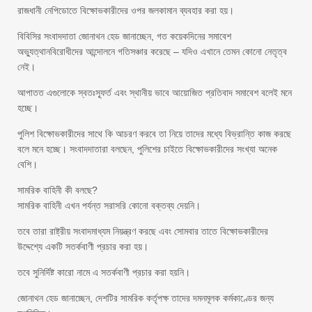
রাজধানী নেপিডোতে বিক্ষোভকারীদের ওপর জলকামান ব্যবহার করা হয়।
বিবিসির সংবাদদাতা জোনাথন হেড জানাচ্ছেন, গত কয়েকদিনের সমাবেশ
অভ্যুত্থানবিরোধীদের আন্দোলনে গতিসঞ্চার করেছে – যদিও এখানে তেমন কোনো নেতৃত্ব
নেই।
আপাতত এগুলোকে স্বতঃস্ফূর্ত এবং স্থানীয় ভাবে আয়োজিত প্রতিবাদ সমাবেশ বলেই মনে
হচ্ছে।
পুলিশ বিক্ষোভকারীদের সাথে কি আচরণ করবে তা নিয়ে তাদের মধ্যে বিভ্রান্তি কাজ করছে
বলে মনে হচ্ছে। সংবাদদাতারা বলছেন, পুলিশের চাইতে বিক্ষোভকারীদের সংখ্যা অনেক
বেশি।
সামরিক বাহিনী কী বলছে?
সামরিক বাহিনী এখন পর্যন্ত সরাসরি কোনো বক্তব্য দেয়নি।
তবে তারা রাষ্ট্রীয় সংবাদমাধ্যম নিয়ন্ত্রণ করছে এবং সোমবার তাতে বিক্ষোভকারীদের
উদ্দেশ্যে একটি সতর্কবাণী প্রচার করা হয়।
তবে সুনির্দিষ্ট কারো নামে এ সতর্কবাণী প্রচার করা হয়নি।
জোনাথন হেড জানাচ্ছেন, দেশটির সামরিক কর্তৃপক্ষ তাদের দমনমূলক কর্মকাণ্ডের জন্য