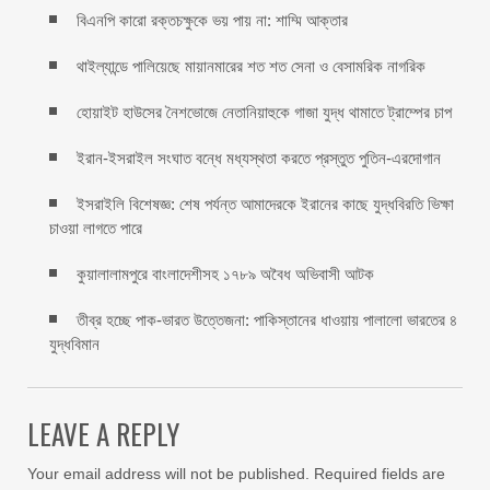
বিএনপি কারো রক্তচক্ষুকে ভয় পায় না: শাম্মি আক্তার
থাইল্যান্ডে পালিয়েছে মায়ানমারের শত শত সেনা ও বেসামরিক নাগরিক
হোয়াইট হাউসের নৈশভোজে নেতানিয়াহুকে গাজা যুদ্ধ থামাতে ট্রাম্পের চাপ
ইরান-ইসরাইল সংঘাত বন্ধে মধ্যস্থতা করতে প্রস্তুত পুতিন-এরদোগান
ইসরাইলি বিশেষজ্ঞ: শেষ পর্যন্ত আমাদেরকে ইরানের কাছে যুদ্ধবিরতি ভিক্ষা
চাওয়া লাগতে পারে
কুয়ালালামপুরে বাংলাদেশীসহ ১৭৮৯ অবৈধ অভিবাসী আটক
তীব্র হচ্ছে পাক-ভারত উত্তেজনা: পাকিস্তানের ধাওয়ায় পালালো ভারতের ৪
যুদ্ধবিমান
LEAVE A REPLY
Your email address will not be published.
Required fields are