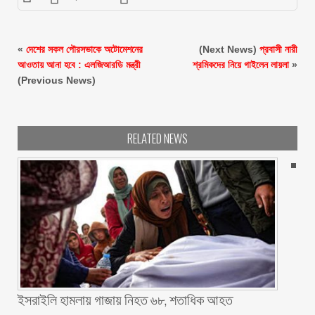
«
দেশের সকল পৌরসভাকে অটোমেশনের
(Next News)
প্রবাসী নারী
আওতায় আনা হবে : এলজিআরডি মন্ত্রী
শ্রমিকদের নিয়ে গাইলেন লায়লা
»
(Previous News)
RELATED NEWS
ইসরাইলি হামলায় গাজায় নিহত ৬৮, শতাধিক আহত