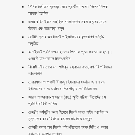
সিসিক নির্বাচনে স্বতন্ত্র মেয়র প্রার্থীতা ঘোষণা দিলেন শিক্ষক
আহমদ ইয়াসিন
এমএ করিম ইবনে মচ্ছব্বির বাংলাদেশের সকল মানুষের চোখে
ছিলেন এক নজরকাড়া মানুষ ‎
রোটারি ক্লাব অব সিলেট পাইওনিয়ারের বৃক্ষরোপণ কর্মসূচি
অনুষ্ঠিত
কানাইঘাটে প্রতিপক্ষের হামলায় পিতা ও পুত্র গুরুতর আহত।।
ওসমানী হাসপাতালে চিকিৎসাধীন
বিরোধীদলীয় নেতা ডা. শফিকুর রহমানের কাছে গণদাবি পরিষদের
স্মারকলিপি ‎
চেয়ারম্যান পদপ্রার্থী সিরাজুল ইসলামের সমর্থনে জালালাবাদ
ইউনিয়নের ৪ নং ওয়ার্ডের নিজ পাড়ায় মতবিনিময় সভা
হযরত শাহ্জালাল-শাহ্পরাণ (রহ.) স্মৃতি পরিষদ সিলেটের ৫ম
প্রতিষ্ঠাবার্ষিকী পালিত ‎​
কেন্দ্রীয় কর্মসূচীর অংশ হিসেবে সিলেট সদরে শহীদ ওয়াসিম ও
মুস্তাকের কবর যিয়ারত করলেন জামায়াত নেতৃবৃন্দ ‎
রোটারী ক্লাব অব সিলেট পাইওনিয়ারের ফাস্ট মিটিং ও কলার
হ্যান্ডভার অনুষ্ঠান সম্পন্ন