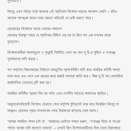
সুপরিচিত।
কিন্তু এখন পর্যন্ত তারা জনতার এই প্রতিবাদ বিক্ষোভ দমনের পদক্ষেপ নেয়নি – যদিও
অনেকে আশঙ্কা করেন তারা হয়তো অচিরেই সে চেষ্টা করতে পারে।
রোববারের বিক্ষোভে লাখো লোকের সমাবেশ
রোববার ইয়াঙ্গুন শহরে যে প্রতিবাদ-মিছিল বের হয় তা ছিল গত এক দশকের মধ্যে
বৃহত্তম।
বিক্ষোভকারীরা ক্ষমতাচ্যুত ও গৃহবন্দী নির্বাচিত নেতা অং সান সু চি-র মুক্তি ও গণতন্ত্র
পুনর্বহালের দাবি করছে।
গত সপ্তাহে মিয়ানমারের নির্বাচনে কারচুপির প্রমাণবিহীন দাবি করে সামরিক বাহিনী ক্ষমতা
দখল করে এবং দেশে এক বছরের জন্য জরুরি অবস্থা জারি করে। মিজ সু চি সহ বেসামরিক
রাজনৈতিক নেতাদের বন্দী করা হয়।
সামরিক বাহিনীর প্রধান মিন অং লাইং এখন দেশটির সবচেয়ে ক্ষমতাধর ব্যক্তি।
অভ্যুত্থানবিরোধী বিক্ষোভ ঠেকাতে সেনা কর্তৃপক্ষ ইন্টারনেট বন্ধ করে দিয়েছিল কিন্তু তা
সত্ত্বেও রোববার প্রায় লাখখানেক লোক ইয়াঙ্গনের রাস্তায় নেমে আসে।
‘আমরা সামরিক শাসন চাই না’, ‘আমাদের ভোটকে সম্মান করুন’, ‘গণতন্ত্র ফিরে না পাওয়া
পর্যন্ত আমরা দাবি জানাতে থাকবো’ – এসবই ছিল বিক্ষোভকারীদের দিক থেকে মিয়ানমারে