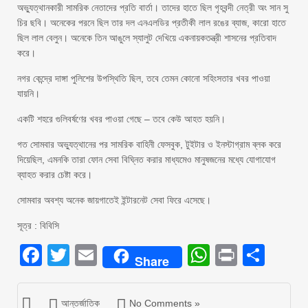
অভ্যুত্থানকারী সামরিক নেতাদের প্রতি বার্তা। তাদের হাতে ছিল গৃহবন্দী নেত্রী অং সান সু
চির ছবি। অনেকের পরনে ছিল তার দল এনএলডির প্রতীকী লাল রঙের ব্যাজ, কারো হাতে
ছিল লাল বেলুন। অনেকে তিন আঙুলে স্যালুট দেখিয়ে একনায়কতন্ত্রী শাসনের প্রতিবাদ
করে।
নগর কেন্দ্রে দাঙ্গা পুলিশের উপস্থিতি ছিল, তবে তেমন কোনো সহিংসতার খবর পাওয়া
যায়নি।
একটি শহরে গুলিবর্ষণের খবর পাওয়া গেছে – তবে কেউ আহত হয়নি।
গত সোমবার অভ্যুত্থানের পর সামরিক বাহিনী ফেসবুক, টুইটার ও ইনস্টাগ্রাম ব্লক করে
দিয়েছিল, এমনকি তারা ফোন সেবা বিঘ্নিত করার মাধ্যমেও মানুষজনের মধ্যে যোগাযোগ
ব্যাহত করার চেষ্টা করে।
সোমবার অবশ্য অনেক জায়গাতেই ইন্টারনেট সেবা ফিরে এসেছে।
সূত্র : বিবিসি
Facebook
Twitter
Email
WhatsAp
Print
Sha
Share
আন্তর্জাতিক
No Comments »