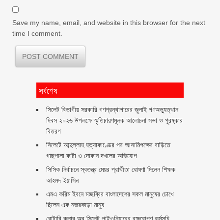
Save my name, email, and website in this browser for the next
time I comment.
সর্বশেষ
সিলেট বিভাগীয় সরকারি গণগ্রন্থাগারের জুলাই গণঅভ্যুত্থান
দিবস ২০২৬ উপলক্ষে স্মৃতিচারণমূলক আলোচনা সভা ও পুরষ্কার
বিতরণ ‎ ‎
সিলেটে আব্দুল্লাহ হত্যাকাণ্ডের পর আসামিপক্ষের বাড়িতে
গাছপালা কাটা ও দোকান দখলের অভিযোগ
সিসিক নির্বাচনে স্বতন্ত্র মেয়র প্রার্থীতা ঘোষণা দিলেন শিক্ষক
আহমদ ইয়াসিন
এমএ করিম ইবনে মচ্ছব্বির বাংলাদেশের সকল মানুষের চোখে
ছিলেন এক নজরকাড়া মানুষ ‎
রোটারি ক্লাব অব সিলেট পাইওনিয়ারের বৃক্ষরোপণ কর্মসূচি