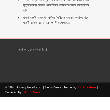
মৃত্যুবরণকারি কাতার প্রবাসীদের পরিবারকে দ্রুত ক্ষতিপূরণের
দাবি
মদিনা মার্কেট ব্যবসায়ী সমিতির নির্বাচনে সাধারণ সম্পাদক পদে
প্রার্থী আজাদ রহমান ডাব প্রতীক পেয়েছেন ‎
সম্পাদক : মোঃ আলমগীর।
© 2026: Onesylhet24.com
| NewsPress Theme by:
D5 Creation
|
Powered by:
WordPress