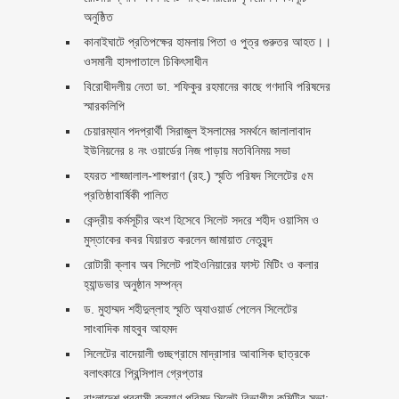
অনুষ্ঠিত
কানাইঘাটে প্রতিপক্ষের হামলায় পিতা ও পুত্র গুরুতর আহত।।
ওসমানী হাসপাতালে চিকিৎসাধীন
বিরোধীদলীয় নেতা ডা. শফিকুর রহমানের কাছে গণদাবি পরিষদের
স্মারকলিপি ‎
চেয়ারম্যান পদপ্রার্থী সিরাজুল ইসলামের সমর্থনে জালালাবাদ
ইউনিয়নের ৪ নং ওয়ার্ডের নিজ পাড়ায় মতবিনিময় সভা
হযরত শাহ্জালাল-শাহ্পরাণ (রহ.) স্মৃতি পরিষদ সিলেটের ৫ম
প্রতিষ্ঠাবার্ষিকী পালিত ‎​
কেন্দ্রীয় কর্মসূচীর অংশ হিসেবে সিলেট সদরে শহীদ ওয়াসিম ও
মুস্তাকের কবর যিয়ারত করলেন জামায়াত নেতৃবৃন্দ ‎
রোটারী ক্লাব অব সিলেট পাইওনিয়ারের ফাস্ট মিটিং ও কলার
হ্যান্ডভার অনুষ্ঠান সম্পন্ন
ড. মুহাম্মদ শহীদুল্লাহ স্মৃতি অ্যাওয়ার্ড পেলেন সিলেটের
সাংবাদিক মাহবুব আহমদ
সিলেটের বাদেয়ালী গুচ্ছগ্রামে মাদ্রাসার আবাসিক ছাত্রকে
বলাৎকারে প্রিন্সিপাল গ্রেপ্তার ‎
বাংলাদেশ প্রবাসী কল্যাণ পরিষদ সিলেট বিভাগীয় কমিটির সভা: