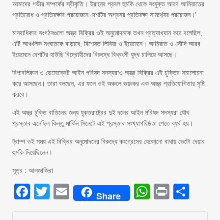
আমাদের গভীর সম্পর্কের স্বীকৃতি। ইরানের প্রবল হুমকি থেকে সংযুক্ত আরব আমিরাতের
প্রতিরোধ ও প্রতিরক্ষার প্রয়োজনে দেশটির অগ্রসর প্রতিরক্ষা সামর্থ্যের প্রয়োজন।’
মানবাধিকার সংগঠনগুলো অস্ত্র বিক্রির ওই অনুমোদনকে তখন প্রত্যাখ্যান করে বলেছিল,
এটি আঞ্চলিক সংঘাতকে বাড়াবে, বিশেষত লিবিয়া ও ইয়েমেনে। আমিরাত ও সৌদি আরব
ইয়েমেনে দেশটির হাউছি বিদ্রোহীদের বিরুদ্ধে বিধ্বংসী যুদ্ধ চালিয়ে আসছে।
রিপাবলিকান ও ডেমোক্রেট আইন পরিষদ সদস্যরাও অস্ত্র বিক্রির এই চুক্তির সমালোচনা
করে আসছেন। তারা বলছেন, এর ফলে ওই অঞ্চলে ভয়ংকর এক অস্ত্র প্রতিযোগিতার সৃষ্টি
করবে।
এই অস্ত্র চুক্তি বাতিলের জন্য যুক্তরাষ্ট্রের দুই দলের আইন পরিষদ সদস্যরা যৌথ
প্রস্তাব এনেছিল কিন্তু মার্কিন সিনেটে এই প্রস্তাব সংখ্যাগরিষ্ঠতা পেতে ব্যর্থ হয়।
ট্রাম্প ওই সময় এই বিক্রির অনুমোদনের বিরুদ্ধে কংগ্রেসের যেকোনো বাধায় ভেটো দেয়ার
হুমকি দিয়েছিলেন।
সূত্র : আলজাজিরা
Facebook
Twitter
Email
WhatsAp
Print
Sha
Share