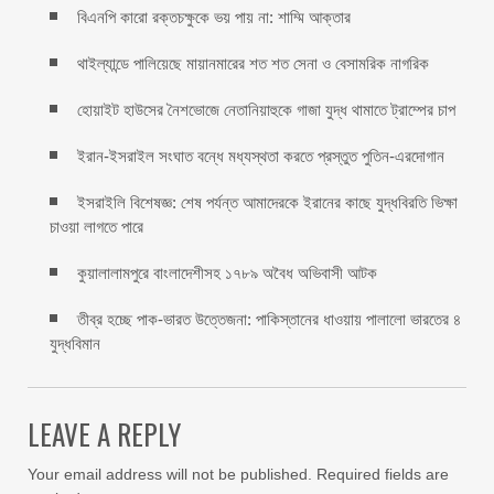
বিএনপি কারো রক্তচক্ষুকে ভয় পায় না: শাম্মি আক্তার
থাইল্যান্ডে পালিয়েছে মায়ানমারের শত শত সেনা ও বেসামরিক নাগরিক
হোয়াইট হাউসের নৈশভোজে নেতানিয়াহুকে গাজা যুদ্ধ থামাতে ট্রাম্পের চাপ
ইরান-ইসরাইল সংঘাত বন্ধে মধ্যস্থতা করতে প্রস্তুত পুতিন-এরদোগান
ইসরাইলি বিশেষজ্ঞ: শেষ পর্যন্ত আমাদেরকে ইরানের কাছে যুদ্ধবিরতি ভিক্ষা
চাওয়া লাগতে পারে
কুয়ালালামপুরে বাংলাদেশীসহ ১৭৮৯ অবৈধ অভিবাসী আটক
তীব্র হচ্ছে পাক-ভারত উত্তেজনা: পাকিস্তানের ধাওয়ায় পালালো ভারতের ৪
যুদ্ধবিমান
LEAVE A REPLY
Your email address will not be published.
Required fields are