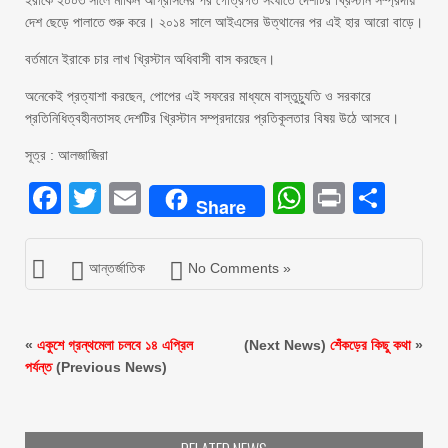
ইরাকে ২০০৩ সালে মার্কিন আগ্রাসনের পর গোত্রগত সংঘাতে দেশটির খ্রিস্টান সম্প্রদায়
দেশ ছেড়ে পালাতে শুরু করে। ২০১৪ সালে আইএসের উত্থানের পর এই হার আরো বাড়ে।
বর্তমানে ইরাকে চার লাখ খ্রিস্টান অধিবাসী বাস করছেন।
অনেকেই প্রত্যাশা করছেন, পোপের এই সফরের মাধ্যমে বাস্তুচ্যুতি ও সরকারে
প্রতিনিধিত্বহীনতাসহ দেশটির খ্রিস্টান সম্প্রদায়ের প্রতিকূলতার বিষয় উঠে আসবে।
সূত্র : আলজাজিরা
Facebook
Twitter
Email
WhatsAp
Print
Sha
Share
আন্তর্জাতিক
No Comments »
«
একুশে গ্রন্থমেলা চলবে ১৪ এপ্রিল
(Next News)
শেঁকড়ের কিছু কথা
»
পর্যন্ত
(Previous News)