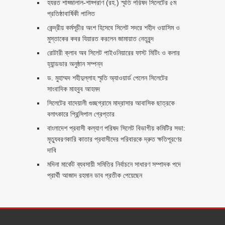
হযরত শাহ্জালাল-শাহ্পরাণ (রহ.) স্মৃতি পরিষদ সিলেটের ৫ম
প্রতিষ্ঠাবার্ষিকী পালিত ‎​
কেন্দ্রীয় কর্মসূচীর অংশ হিসেবে সিলেট সদরে শহীদ ওয়াসিম ও
মুস্তাকের কবর যিয়ারত করলেন জামায়াত নেতৃবৃন্দ ‎
রোটারী ক্লাব অব সিলেট পাইওনিয়ারের ফাস্ট মিটিং ও কলার
হ্যান্ডভার অনুষ্ঠান সম্পন্ন
ড. মুহাম্মদ শহীদুল্লাহ স্মৃতি অ্যাওয়ার্ড পেলেন সিলেটের
সাংবাদিক মাহবুব আহমদ
সিলেটের বাদেয়ালী গুচ্ছগ্রামে মাদ্রাসার আবাসিক ছাত্রকে
বলাৎকারে প্রিন্সিপাল গ্রেপ্তার ‎
বাংলাদেশ প্রবাসী কল্যাণ পরিষদ সিলেট বিভাগীয় কমিটির সভা:
মৃত্যুবরণকারি কাতার প্রবাসীদের পরিবারকে দ্রুত ক্ষতিপূরণের
দাবি
মদিনা মার্কেট ব্যবসায়ী সমিতির নির্বাচনে সাধারণ সম্পাদক পদে
প্রার্থী আজাদ রহমান ডাব প্রতীক পেয়েছেন ‎