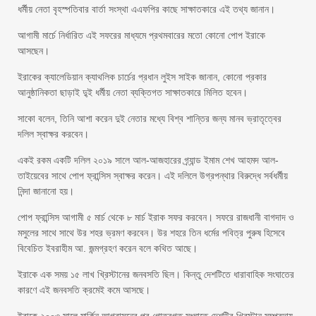
ধর্মীয় নেতা বৃহস্পতিবার বার্তা সংস্থা এএফপির কাছে সাক্ষাতকারে এই তথ্য জানান।
আগামী মার্চে নির্ধারিত এই সফরের মাধ্যমে প্রথমবারের মতো কোনো পোপ ইরাকে
আসছেন।
ইরাকের ক্যালেডিয়ান ক্যাথলিক চার্চের প্রধান লুইস সাইক জানান, কোনো প্রকার
আনুষ্ঠানিকতা ছাড়াই দু্ই ধর্মীয় নেতা ব্যক্তিগত সাক্ষাতকারে মিলিত হবেন।
সাকো বলেন, তিনি আশা করেন দুই নেতার মধ্যে বিশ্ব শান্তির জন্য মানব ভ্রাতৃত্বের
দলিল স্বাক্ষর করবেন।
একই রকম একটি দলিল ২০১৯ সালে আল-আজহারের গ্র্যান্ড ইমাম শেখ আহমদ আল-
তাইয়েবের সাথে পোপ ফ্রান্সিস স্বাক্ষর করেন। এই দলিলে উগ্রপন্থার বিরুদ্ধে সর্বধর্মীয়
নিন্দা জানানো হয়।
পোপ ফ্রান্সিস আগামী ৫ মার্চ থেকে ৮ মার্চ ইরাক সফর করবেন। সফরে রাজধানী বাগদাদ ও
মসুলের সাথে সাথে উর শহর ভ্রমণ করবেন। উর শহরে তিন ধর্মের পবিত্র পুরুষ হিসেবে
বিবেচিত ইবরাহীম আ. জন্মগ্রহণ করেন বলে কথিত আছে।
ইরাকে এক সময় ১৫ লাখ খ্রিস্টানের জনবসতি ছিল। কিন্তু দেশটিতে ধারাবাহিক সংঘাতের
কারণে এই জনবসতি ক্রমেই কমে আসছে।