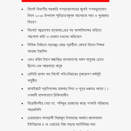
সিলেট বিভাগীয় সরকারি গণগ্রন্থাগারের জুলাই গণঅভ্যুত্থান
দিবস ২০২৬ উপলক্ষে স্মৃতিচারণমূলক আলোচনা সভা ও পুরষ্কার
বিতরণ ‎ ‎
সিলেটে আব্দুল্লাহ হত্যাকাণ্ডের পর আসামিপক্ষের বাড়িতে
গাছপালা কাটা ও দোকান দখলের অভিযোগ
সিসিক নির্বাচনে স্বতন্ত্র মেয়র প্রার্থীতা ঘোষণা দিলেন শিক্ষক
আহমদ ইয়াসিন
এমএ করিম ইবনে মচ্ছব্বির বাংলাদেশের সকল মানুষের চোখে
ছিলেন এক নজরকাড়া মানুষ ‎
রোটারি ক্লাব অব সিলেট পাইওনিয়ারের বৃক্ষরোপণ কর্মসূচি
অনুষ্ঠিত
কানাইঘাটে প্রতিপক্ষের হামলায় পিতা ও পুত্র গুরুতর আহত।।
ওসমানী হাসপাতালে চিকিৎসাধীন
বিরোধীদলীয় নেতা ডা. শফিকুর রহমানের কাছে গণদাবি পরিষদের
স্মারকলিপি ‎
চেয়ারম্যান পদপ্রার্থী সিরাজুল ইসলামের সমর্থনে জালালাবাদ
ইউনিয়নের ৪ নং ওয়ার্ডের নিজ পাড়ায় মতবিনিময় সভা