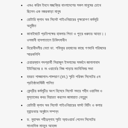
এমএ করিম ইবনে মচ্ছব্বির বাংলাদেশের সকল মানুষের চোখে
ছিলেন এক নজরকাড়া মানুষ ‎
রোটারি ক্লাব অব সিলেট পাইওনিয়ারের বৃক্ষরোপণ কর্মসূচি
অনুষ্ঠিত
কানাইঘাটে প্রতিপক্ষের হামলায় পিতা ও পুত্র গুরুতর আহত।।
ওসমানী হাসপাতালে চিকিৎসাধীন
বিরোধীদলীয় নেতা ডা. শফিকুর রহমানের কাছে গণদাবি পরিষদের
স্মারকলিপি ‎
চেয়ারম্যান পদপ্রার্থী সিরাজুল ইসলামের সমর্থনে জালালাবাদ
ইউনিয়নের ৪ নং ওয়ার্ডের নিজ পাড়ায় মতবিনিময় সভা
হযরত শাহ্জালাল-শাহ্পরাণ (রহ.) স্মৃতি পরিষদ সিলেটের ৫ম
প্রতিষ্ঠাবার্ষিকী পালিত ‎​
কেন্দ্রীয় কর্মসূচীর অংশ হিসেবে সিলেট সদরে শহীদ ওয়াসিম ও
মুস্তাকের কবর যিয়ারত করলেন জামায়াত নেতৃবৃন্দ ‎
রোটারী ক্লাব অব সিলেট পাইওনিয়ারের ফাস্ট মিটিং ও কলার
হ্যান্ডভার অনুষ্ঠান সম্পন্ন
ড. মুহাম্মদ শহীদুল্লাহ স্মৃতি অ্যাওয়ার্ড পেলেন সিলেটের
সাংবাদিক মাহবুব আহমদ