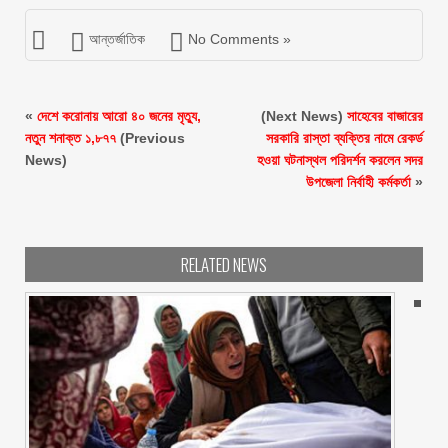
আন্তর্জাতিক
No Comments »
«
দেশে করোনায় আরো ৪০ জনের মৃত্যু,
(Next News)
সাহেবের বাজারের
নতুন শনাক্ত ১,৮৭৭
(Previous
সরকারি রাস্তা ব্যক্তির নামে রেকর্ড
News)
হওয়া ঘটনাস্থল পরিদর্শন করলেন সদর
উপজেলা নির্বাহী কর্মকর্তা
»
RELATED NEWS