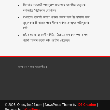
সিলেটের বাদেয়ালী গুচ্ছগ্রামে মাদ্রাসার আবাসিক ছাত্রকে
বলাৎকারে প্রিন্সিপাল গ্রেপ্তার ‎
বাংলাদেশ প্রবাসী কল্যাণ পরিষদ সিলেট বিভাগীয় কমিটির সভা:
মৃত্যুবরণকারি কাতার প্রবাসীদের পরিবারকে দ্রুত ক্ষতিপূরণের
দাবি
মদিনা মার্কেট ব্যবসায়ী সমিতির নির্বাচনে সাধারণ সম্পাদক পদে
প্রার্থী আজাদ রহমান ডাব প্রতীক পেয়েছেন ‎
সম্পাদক : মোঃ আলমগীর।
© 2026: Onesylhet24.com
| NewsPress Theme by:
D5 Creation
|
Powered by:
WordPress