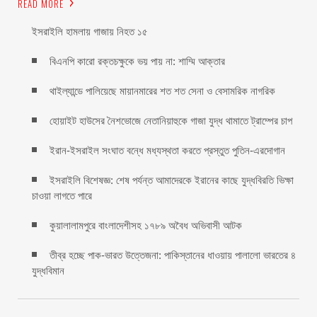
READ MORE
ইসরাইলি হামলায় গাজায় নিহত ১৫
বিএনপি কারো রক্তচক্ষুকে ভয় পায় না: শাম্মি আক্তার
থাইল্যান্ডে পালিয়েছে মায়ানমারের শত শত সেনা ও বেসামরিক নাগরিক
হোয়াইট হাউসের নৈশভোজে নেতানিয়াহুকে গাজা যুদ্ধ থামাতে ট্রাম্পের চাপ
ইরান-ইসরাইল সংঘাত বন্ধে মধ্যস্থতা করতে প্রস্তুত পুতিন-এরদোগান
ইসরাইলি বিশেষজ্ঞ: শেষ পর্যন্ত আমাদেরকে ইরানের কাছে যুদ্ধবিরতি ভিক্ষা
চাওয়া লাগতে পারে
কুয়ালালামপুরে বাংলাদেশীসহ ১৭৮৯ অবৈধ অভিবাসী আটক
তীব্র হচ্ছে পাক-ভারত উত্তেজনা: পাকিস্তানের ধাওয়ায় পালালো ভারতের ৪
যুদ্ধবিমান