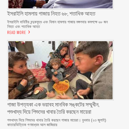
ইসরাইলি হামলায় গাজায় নিহত ৬৮, শতাধিক আহত
ইসরাইলি বাহিনীর বন্দুকযুদ্ধ এবং বিমান হামলায় গাজায় মঙ্গলবার কমপক্ষে ৬৮ জন
নিহত এবং শতাধিক আহত
READ MORE
গাজা উপত্যকা এক ভয়াবহ মানবিক সঙ্কটের সম্মুখীন,
পশুখাদ্য দিয়ে শিশুদের খাবার তৈরি করছেন মায়েরা
পশুখাদ্য দিয়ে শিশুদের খাবার তৈরি করছেন গাজার মায়েরা। বুধবার (২৩ জুলাই)
কাতারভিত্তিক গণমাধ্যম আল জাজিরার