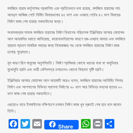
মসজিদে হারাম কর্তৃপক্ষের প্রকাশিত এক প্রতিবেদনে বলা হয়েছে, মসজিদে হারামের শাহ
আবদুল আজিজ গেটে নির্মিত মিনারগুলোর ৪৫ ভাগ এবং ওমরাহ গেটের ৪২ ভাগ মিনারের
নির্মাণ কাজ শেষ হয়েছে লকডাউনের মধ্যে।
সংবাদমাধ্যম সাবাক মসজিদে হারামের নির্মাণ বিভাগের পরিচালক ইঞ্জিনিয়ার আম্মার মোহাম্মদ
আল আহমাদির বরাতে জানিয়েছে, করোনাভাইরাসের কারণে হজ-ওমরাহ আদায় এবং মসজিদে
হারামে প্রবেশ সাময়িক সময়ের জন্য নিষেধাজ্ঞার পর থেকে মসজিদে হারামের নির্মাণ কাজ
চলেছে পুরোদমে।
মূল কারণ ছিল মানুষের অনুপস্থিতি। নির্মাণ শ্রমিকরা কোনো ধরনের বাধা বা অসুবিধার
মুখোমুখি হয়নি এবং ভারী মেশিনপত্র চলাচলেও কোনো বিঘ্নতা সৃষ্টি হয়নি।
ইঞ্জিনিয়ার আম্মার মোহাম্মদ আল আহমাদী আরও বলেন, মসজিদে হারামের নবনির্মিত পিলার
নির্মাণ এবং আশপাশের বিভিন্ন স্থাপনা নির্মাণের ৯০ ভাগ আর বিভিন্ন ভবনের ছাদের ৮০
ভাগ কাজ শেষ হয়েছে লকডাউনে।
এছাড়াও বাবে ইসমাঈলের দক্ষিণাংশে চলমান নির্মাণ কাজ খুব দ্রুতই শেষ হবে বলে জানান
তিনি।
Facebook
Twitter
Email
WhatsAp
Print
Sha
Share