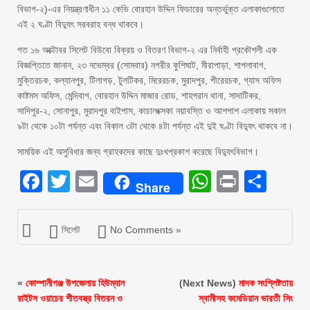
বিভাগ-২)-এর নিয়ন্ত্রণাধীন ১১ কেভি বোরহান উদ্দিন ফিডারের অন্তর্ভুক্ত এলাকাগুলোতে
এই ২ ঘণ্টা বিদ্যুৎ সরবরাহ বন্ধ থাকবে।
গত ১৬ অক্টোবর সিলেট বিউবো বিক্রয় ও বিতরণ বিভাগ-২ এর নির্বাহী প্রকৌশলী এক
বিজ্ঞপ্তিতে জানান, ২৩ নভেম্বর (সোমবার) নগরীর কুশিঘাট, মীরাপাড়া, শাপলাবাগ,
মুক্তিরচক, কল্যানপুর, টিলাগড়, টুলটিকর, মিরেরচক, মুরাদপুর, পীরেরচক, গ্যাস অফিস
কাষ্টমস অফিস, মেন্দিবাগ, বোরহান উদ্দিন মাজার রোড, শাহপরান থানা, সাদাটিকর,
সাদিপুর-২, সোনাপুর, মুরাদপুর বাইপাস, কাচালংক্সকা নয়াবস্তি ও আশপাশ এলাকায় সকাল
৯টা থেকে ১০টা পর্যন্ত এবং বিকাল ৩টা থেকে ৪টা পর্যন্ত এই দুই ঘণ্টা বিদ্যুৎ থাকবে না।
সাময়িক এই অসুবিধার জন্য গ্রাহকদের কাছে দুঃখপ্রকাশ করেছে বিদ্যুৎবিভাগ।
Facebook
Twitter
Email
WhatsAp
Print
Sha
Share
সিলেট
No Comments »
«
কোম্পানীগঞ্জ উপজেলায় হিউম্যান
(Next News)
মাদক সংশ্লিষ্টতায়
রাইটস ওয়াচের শীতবস্ত্র বিতরন ও
স্বামীসহ কমেডিয়ান ভারতী সিং