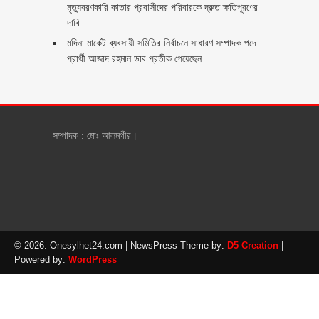
মৃত্যুবরণকারি কাতার প্রবাসীদের পরিবারকে দ্রুত ক্ষতিপূরণের
দাবি
মদিনা মার্কেট ব্যবসায়ী সমিতির নির্বাচনে সাধারণ সম্পাদক পদে
প্রার্থী আজাদ রহমান ডাব প্রতীক পেয়েছেন ‎
সম্পাদক : মোঃ আলমগীর।
© 2026: Onesylhet24.com
| NewsPress Theme by:
D5 Creation
|
Powered by:
WordPress