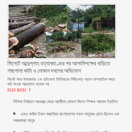
সিলেটে আব্দুল্লাহ হত্যাকাণ্ডের পর আসামিপক্ষের বাড়িতে
গাছপালা কাটা ও দোকান দখলের অভিযোগ
সিলেট সদর উপজেলার ২নং হাটখোলা ইউনিয়নের দিঘীরপাড় গ্রামে সাম্প্রতিক সময়ে
ঘটে যাওয়া আব্দুল্লাহ হত্যার পর
READ MORE
সিসিক নির্বাচনে স্বতন্ত্র মেয়র প্রার্থীতা ঘোষণা দিলেন শিক্ষক আহমদ ইয়াসিন
এমএ করিম ইবনে মচ্ছব্বির বাংলাদেশের সকল মানুষের চোখে ছিলেন এক
নজরকাড়া মানুষ ‎