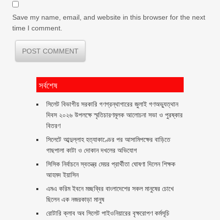
Save my name, email, and website in this browser for the next
time I comment.
সর্বশেষ
সিলেট বিভাগীয় সরকারি গণগ্রন্থাগারের জুলাই গণঅভ্যুত্থান
দিবস ২০২৬ উপলক্ষে স্মৃতিচারণমূলক আলোচনা সভা ও পুরষ্কার
বিতরণ ‎ ‎
সিলেটে আব্দুল্লাহ হত্যাকাণ্ডের পর আসামিপক্ষের বাড়িতে
গাছপালা কাটা ও দোকান দখলের অভিযোগ
সিসিক নির্বাচনে স্বতন্ত্র মেয়র প্রার্থীতা ঘোষণা দিলেন শিক্ষক
আহমদ ইয়াসিন
এমএ করিম ইবনে মচ্ছব্বির বাংলাদেশের সকল মানুষের চোখে
ছিলেন এক নজরকাড়া মানুষ ‎
রোটারি ক্লাব অব সিলেট পাইওনিয়ারের বৃক্ষরোপণ কর্মসূচি