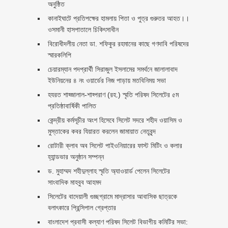
অনুষ্ঠিত
কানাইঘাটে প্রতিপক্ষের হামলায় পিতা ও পুত্র গুরুতর আহত।।
ওসমানী হাসপাতালে চিকিৎসাধীন
বিরোধীদলীয় নেতা ডা. শফিকুর রহমানের কাছে গণদাবি পরিষদের
স্মারকলিপি ‎
চেয়ারম্যান পদপ্রার্থী সিরাজুল ইসলামের সমর্থনে জালালাবাদ
ইউনিয়নের ৪ নং ওয়ার্ডের নিজ পাড়ায় মতবিনিময় সভা
হযরত শাহ্জালাল-শাহ্পরাণ (রহ.) স্মৃতি পরিষদ সিলেটের ৫ম
প্রতিষ্ঠাবার্ষিকী পালিত ‎​
কেন্দ্রীয় কর্মসূচীর অংশ হিসেবে সিলেট সদরে শহীদ ওয়াসিম ও
মুস্তাকের কবর যিয়ারত করলেন জামায়াত নেতৃবৃন্দ ‎
রোটারী ক্লাব অব সিলেট পাইওনিয়ারের ফাস্ট মিটিং ও কলার
হ্যান্ডভার অনুষ্ঠান সম্পন্ন
ড. মুহাম্মদ শহীদুল্লাহ স্মৃতি অ্যাওয়ার্ড পেলেন সিলেটের
সাংবাদিক মাহবুব আহমদ
সিলেটের বাদেয়ালী গুচ্ছগ্রামে মাদ্রাসার আবাসিক ছাত্রকে
বলাৎকারে প্রিন্সিপাল গ্রেপ্তার ‎
বাংলাদেশ প্রবাসী কল্যাণ পরিষদ সিলেট বিভাগীয় কমিটির সভা: