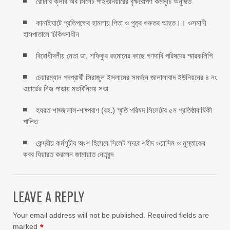
রোটারি ক্লাব অব সিলেট পাইওনিয়ারের বৃক্ষরোপণ কর্মসূচি অনুষ্ঠিত
কানাইঘাটে প্রতিপক্ষের হামলায় পিতা ও পুত্র গুরুতর আহত।। ওসমানী
হাসপাতালে চিকিৎসাধীন
বিরোধীদলীয় নেতা ডা. শফিকুর রহমানের কাছে গণদাবি পরিষদের স্মারকলিপি ‎
চেয়ারম্যান পদপ্রার্থী সিরাজুল ইসলামের সমর্থনে জালালাবাদ ইউনিয়নের ৪ নং
ওয়ার্ডের নিজ পাড়ায় মতবিনিময় সভা
হযরত শাহ্জালাল-শাহ্পরাণ (রহ.) স্মৃতি পরিষদ সিলেটের ৫ম প্রতিষ্ঠাবার্ষিকী
পালিত ‎​
কেন্দ্রীয় কর্মসূচীর অংশ হিসেবে সিলেট সদরে শহীদ ওয়াসিম ও মুস্তাকের
কবর যিয়ারত করলেন জামায়াত নেতৃবৃন্দ ‎
LEAVE A REPLY
Your email address will not be published.
Required fields are
marked
*