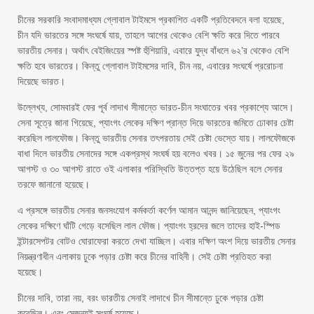
চীনের সরকারি সংবাদমাধ্যম গ্লোবাল টাইমসে প্রকাশিত একটি প্রতিবেদনে বলা হয়েছে,
চীন যদি ভারতের সঙ্গে সংঘর্ষে যায়, তাহলে আগের থেকেও বেশি ক্ষতি করে দিতে পারবে
ভারতীয় সেনার। অর্থাৎ বেইজিংয়ের স্পষ্ট হুঁশিয়ারি, এবারে যুদ্ধ বাঁধলে ৬২’র থেকেও বেশি
ক্ষতি হবে ভারতের। কিন্তু গ্লোবাল টাইমসের দাবি, চীন নয়, এবারের সংঘর্ষে প্ররোচনা
দিয়েছে ভারত।
উল্লেখ্য, সোমবারই ফের পূর্ব লাদাখ সীমান্তে ভারত-চীন সংঘাতের খবর প্রকাশ্যে আসে।
সেনা সূত্রে জানা গিয়েছে, প্যাংগং লেকের দক্ষিণ প্রান্ত দিয়ে ভারতের জমিতে ঢোকার চেষ্টা
করেছিল লালফৌজ। কিন্তু ভারতীয় সেনার তৎপরতায় সেই চেষ্টা ভেস্তে যায়। লালফৌজকে
বাধা দিলে ভারতীয় সেনাদের সঙ্গে একপ্রস্থ সংঘর্ষ হয় বলেও খবর। ১৫ জুনের পর ফের ২৯
আগস্ট ও ৩০ আগস্ট রাতে ওই এলাকার পরিস্থিতি উত্তপ্ত হয়ে উঠেছিল বলে সেনার
তরফে জানানো হয়েছে।
এ প্রসঙ্গে ভারতীয় সেনার জনসংযোগ কর্মকর্তা কর্ণেল আমান আনন্দ জানিয়েছেন, প্যাংগং
লেকের দক্ষিণে ঘাঁটি গেড়ে বসেছিল লাল ফৌজ। প্যাংগং হ্রদের জলে তাদের হাই-স্পিড
ইন্টারসেপটর বোটও ঘোরাফেরা করতে দেখা যাচ্ছিল। এবার দক্ষিণ অংশ দিয়ে ভারতীয় সেনার
নিয়ন্ত্রণাধীন এলাকায় ঢুকে পড়ার চেষ্টা করে চীনের বাহিনী। সেই চেষ্টা প্রতিহত করা
হয়েছে।
চীনের দাবি, তারা নয়, বরং ভারতীয় সেনাই লাদাখে চীন সীমান্তে ঢুকে পড়ার চেষ্টা
করেছিল। এবং সেজন্যই সংঘর্ষ হয়েছে।