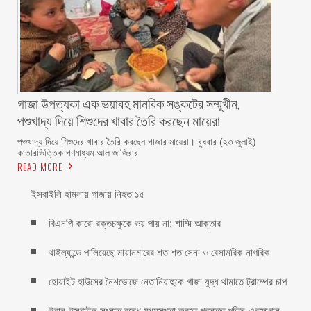
গাজা উপত্যকা এক ভয়াবহ মানবিক সঙ্কটের সম্মুখীন,
পশুখাদ্য দিয়ে শিশুদের খাবার তৈরি করছেন মায়েরা
পশুখাদ্য দিয়ে শিশুদের খাবার তৈরি করছেন গাজার মায়েরা। বুধবার (২৩ জুলাই)
কাতারভিত্তিক গণমাধ্যম আল জাজিরার
READ MORE
ইসরাইলি হামলায় গাজায় নিহত ১৫
বিএনপি কারো রক্তচক্ষুকে ভয় পায় না: শাম্মি আক্তার
থাইল্যান্ডে পালিয়েছে মায়ানমারের শত শত সেনা ও বেসামরিক নাগরিক
হোয়াইট হাউসের নৈশভোজে নেতানিয়াহুকে গাজা যুদ্ধ থামাতে ট্রাম্পের চাপ
ইরান-ইসরাইল সংঘাত বন্ধে মধ্যস্থতা করতে প্রস্তুত পুতিন-এরদোগান