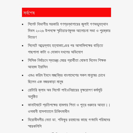
সর্বশেষ
সিলেট বিভাগীয় সরকারি গণগ্রন্থাগারের জুলাই গণঅভ্যুত্থান
দিবস ২০২৬ উপলক্ষে স্মৃতিচারণমূলক আলোচনা সভা ও পুরষ্কার
বিতরণ ‎ ‎
সিলেটে আব্দুল্লাহ হত্যাকাণ্ডের পর আসামিপক্ষের বাড়িতে
গাছপালা কাটা ও দোকান দখলের অভিযোগ
সিসিক নির্বাচনে স্বতন্ত্র মেয়র প্রার্থীতা ঘোষণা দিলেন শিক্ষক
আহমদ ইয়াসিন
এমএ করিম ইবনে মচ্ছব্বির বাংলাদেশের সকল মানুষের চোখে
ছিলেন এক নজরকাড়া মানুষ ‎
রোটারি ক্লাব অব সিলেট পাইওনিয়ারের বৃক্ষরোপণ কর্মসূচি
অনুষ্ঠিত
কানাইঘাটে প্রতিপক্ষের হামলায় পিতা ও পুত্র গুরুতর আহত।।
ওসমানী হাসপাতালে চিকিৎসাধীন
বিরোধীদলীয় নেতা ডা. শফিকুর রহমানের কাছে গণদাবি পরিষদের
স্মারকলিপি ‎