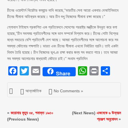
চীনের ওয়েস্টার্ন থিয়েটার কম্যান্ড দাবি করেছে,”ভারতীয় সেনা আরো একবার বেআইনিভাবে
চীনের সীমানা অতিক্রম করেছে। আর চীন শুধু নিজেদের সীমানা রক্ষা করেছে।”
গ্লোবাল টাইমসে প্রকাশিত এক প্রতিবেদনে সেদেশের পররাষ্ট্র মন্ত্রীকে উদ্ধৃত করে বলা
হয়েছে,”চীন সবসময় প্রতিবেশীদের সঙ্গে ভাল সম্পর্কে বিশ্বাস করে। চীনের গোটা বিশ্বের
মধ্যে সবচেয়ে বেশি প্রতিবেশী দেশ আছে। আমরা প্রতিবেশীদের সঙ্গে আলোচনা করে সব
সমস্যা মেটানোর পক্ষপাতি। ভারত এবং চীনের সীমানা এখনো নির্ধারিত হয়নি। তাই একটা
বিবাদ তৈরি হয়েছে। চীন নিজেদের ভূখণ্ড রক্ষা করার জন্য সব করতে পারে। তবে আমরা
সব সমস্যা আলোচনার মাধ্যমেই মেটাতে চাই।” সংবাদ প্রতিদিন
Facebook
Twitter
Email
WhatsAp
Print
Sha
Share
আন্তর্জাতিক
No Comments »
«
করোনায় মৃত্যু ৩৫, শনাক্ত ১৯৫০
(Next News)
একনেকে ৬ উন্নয়ন
(Previous News)
প্রকল্প অনুমোদন
»