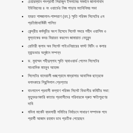
চেয়ারম্যান পদপ্রার্থী সিরাজুল ইসলামের সমর্থনে জালালাবাদ
ইউনিয়নের ৪ নং ওয়ার্ডের নিজ পাড়ায় মতবিনিময় সভা
হযরত শাহ্জালাল-শাহ্পরাণ (রহ.) স্মৃতি পরিষদ সিলেটের ৫ম
প্রতিষ্ঠাবার্ষিকী পালিত ‎​
কেন্দ্রীয় কর্মসূচীর অংশ হিসেবে সিলেট সদরে শহীদ ওয়াসিম ও
মুস্তাকের কবর যিয়ারত করলেন জামায়াত নেতৃবৃন্দ ‎
রোটারী ক্লাব অব সিলেট পাইওনিয়ারের ফাস্ট মিটিং ও কলার
হ্যান্ডভার অনুষ্ঠান সম্পন্ন
ড. মুহাম্মদ শহীদুল্লাহ স্মৃতি অ্যাওয়ার্ড পেলেন সিলেটের
সাংবাদিক মাহবুব আহমদ
সিলেটের বাদেয়ালী গুচ্ছগ্রামে মাদ্রাসার আবাসিক ছাত্রকে
বলাৎকারে প্রিন্সিপাল গ্রেপ্তার ‎
বাংলাদেশ প্রবাসী কল্যাণ পরিষদ সিলেট বিভাগীয় কমিটির সভা:
মৃত্যুবরণকারি কাতার প্রবাসীদের পরিবারকে দ্রুত ক্ষতিপূরণের
দাবি
মদিনা মার্কেট ব্যবসায়ী সমিতির নির্বাচনে সাধারণ সম্পাদক পদে
প্রার্থী আজাদ রহমান ডাব প্রতীক পেয়েছেন ‎