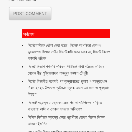
সর্বশেষ
‎সিলেটবাসীকে ধোঁকা দেয়া হচ্ছে- সিলেট আখাউড়া রেলপথ
ডুয়েলগেজ সিঙ্গেল লাইন সিলেটবাসী মেনে নেবে না, সিলেট বিভাগ
গণদাবি পরিষদ
সিলেট বিভাগ গণদাবি পরিষদ নিউইয়র্ক শাখা গঠনের দায়িত্ব
পেলেন বীর মুক্তিযোদ্ধা মাহবুবুর রহমান চৌধুরী ‎ ‎
সিলেট বিভাগীয় সরকারি গণগ্রন্থাগারের জুলাই গণঅভ্যুত্থান
দিবস ২০২৬ উপলক্ষে স্মৃতিচারণমূলক আলোচনা সভা ও পুরষ্কার
বিতরণ ‎ ‎
সিলেটে আব্দুল্লাহ হত্যাকাণ্ডের পর আসামিপক্ষের বাড়িতে
গাছপালা কাটা ও দোকান দখলের অভিযোগ
সিসিক নির্বাচনে স্বতন্ত্র মেয়র প্রার্থীতা ঘোষণা দিলেন শিক্ষক
আহমদ ইয়াসিন