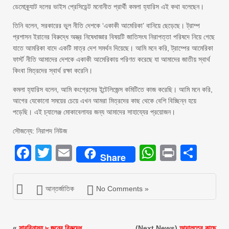
ডেমোক্র্যাট দলের ভাইস প্রেসিডেন্ট মনোনীত প্রার্থী কমলা হ্যারিস এই কথা বলেছেন।
তিনি বলেন, সরকারের ভুল নীতি দেশকে ‘একাকী আমেরিকা’ বানিয়ে ছেড়েছে। ট্রাম্প
প্রশাসন ইরানের বিরুদ্ধে অস্ত্র নিষেধাজ্ঞার বিষয়টি জাতিসংঘ নিরাপত্তা পরিষদে নিয়ে গেছে
যাতে আমরিকা বাদে একটি মাত্র দেশ সমর্থন দিয়েছে। আমি মনে করি, ট্রাম্পের আমেরিকা
ফার্স্ট নীতি আমাদের দেশকে একাকী আমেরিকায় পরিণত করেছে যা আমাদের জাতীয় স্বার্থ
কিংবা মিত্রদের স্বার্থ রক্ষা করেনি।
কমলা হ্যারিস বলেন, আমি কংগ্রেসের ইন্টেলিজেন্স কমিটিতে কাজ করেছি। আমি মনে করি,
আগের যেকোনো সময়ের চেয়ে এখন আমরা মিত্রদের কাছ থেকে বেশি বিচ্ছিন্ন হয়ে
পড়েছি। এই চ্যালেঞ্জ মোকাবেলাযর জন্য আমাদের সাহায্যের প্রয়োজন।
সৌজন্যে: নিরাপদ নিউজ
Facebook
Twitter
Email
WhatsAp
Print
Sha
Share
আন্তর্জাতিক
No Comments »
«
সাবরিনাসহ ৮ জনের বিরুদ্ধে
(Next News)
আদালতের কাছে