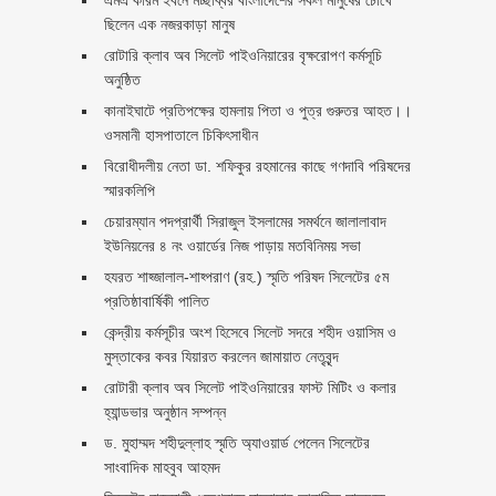
এমএ করিম ইবনে মচ্ছব্বির বাংলাদেশের সকল মানুষের চোখে
ছিলেন এক নজরকাড়া মানুষ ‎
রোটারি ক্লাব অব সিলেট পাইওনিয়ারের বৃক্ষরোপণ কর্মসূচি
অনুষ্ঠিত
কানাইঘাটে প্রতিপক্ষের হামলায় পিতা ও পুত্র গুরুতর আহত।।
ওসমানী হাসপাতালে চিকিৎসাধীন
বিরোধীদলীয় নেতা ডা. শফিকুর রহমানের কাছে গণদাবি পরিষদের
স্মারকলিপি ‎
চেয়ারম্যান পদপ্রার্থী সিরাজুল ইসলামের সমর্থনে জালালাবাদ
ইউনিয়নের ৪ নং ওয়ার্ডের নিজ পাড়ায় মতবিনিময় সভা
হযরত শাহ্জালাল-শাহ্পরাণ (রহ.) স্মৃতি পরিষদ সিলেটের ৫ম
প্রতিষ্ঠাবার্ষিকী পালিত ‎​
কেন্দ্রীয় কর্মসূচীর অংশ হিসেবে সিলেট সদরে শহীদ ওয়াসিম ও
মুস্তাকের কবর যিয়ারত করলেন জামায়াত নেতৃবৃন্দ ‎
রোটারী ক্লাব অব সিলেট পাইওনিয়ারের ফাস্ট মিটিং ও কলার
হ্যান্ডভার অনুষ্ঠান সম্পন্ন
ড. মুহাম্মদ শহীদুল্লাহ স্মৃতি অ্যাওয়ার্ড পেলেন সিলেটের
সাংবাদিক মাহবুব আহমদ