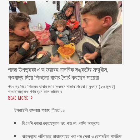
গাজা উপত্যকা এক ভয়াবহ মানবিক সঙ্কটের সম্মুখীন,
পশুখাদ্য দিয়ে শিশুদের খাবার তৈরি করছেন মায়েরা
পশুখাদ্য দিয়ে শিশুদের খাবার তৈরি করছেন গাজার মায়েরা। বুধবার (২৩ জুলাই)
কাতারভিত্তিক গণমাধ্যম আল জাজিরার
READ MORE
ইসরাইলি হামলায় গাজায় নিহত ১৫
বিএনপি কারো রক্তচক্ষুকে ভয় পায় না: শাম্মি আক্তার
থাইল্যান্ডে পালিয়েছে মায়ানমারের শত শত সেনা ও বেসামরিক নাগরিক