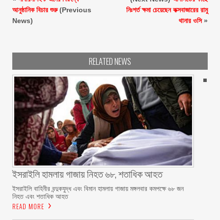
আনুষ্ঠানিক বিচার শুরু
(Previous
নিঃশর্ত ক্ষমা চেয়েছেন কক্সবাজারের রামু
News)
থানার ওসি
»
RELATED NEWS
ইসরাইলি হামলায় গাজায় নিহত ৬৮, শতাধিক আহত
ইসরাইলি বাহিনীর বন্দুকযুদ্ধ এবং বিমান হামলায় গাজায় মঙ্গলবার কমপক্ষে ৬৮ জন
নিহত এবং শতাধিক আহত
READ MORE