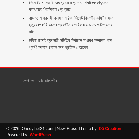
সিলেটের বাদেয়ালী গুচ্ছগ্রামে মাদ্রাসার আবাসিক ছাত্রকে
বলাৎকারে প্রিন্সিপাল গ্রেপ্তার ‎
বাংলাদেশ প্রবাসী কল্যাণ পরিষদ সিলেট বিভাগীয় কমিটির সভা:
মৃত্যুবরণকারি কাতার প্রবাসীদের পরিবারকে দ্রুত ক্ষতিপূরণের
দাবি
মদিনা মার্কেট ব্যবসায়ী সমিতির নির্বাচনে সাধারণ সম্পাদক পদে
প্রার্থী আজাদ রহমান ডাব প্রতীক পেয়েছেন ‎
সম্পাদক : মোঃ আলমগীর।
© 2026: Onesylhet24.com
| NewsPress Theme by:
D5 Creation
|
Powered by:
WordPress