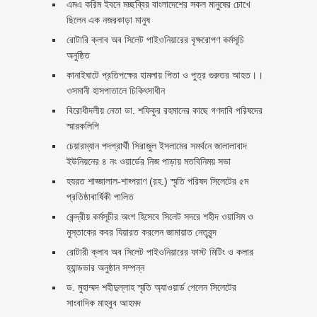
এমএ করিম ইবনে মচ্ছব্বির বাংলাদেশের সকল মানুষের চোখে
ছিলেন এক নজরকাড়া মানুষ ‎
রোটারি ক্লাব অব সিলেট পাইওনিয়ারের বৃক্ষরোপণ কর্মসূচি
অনুষ্ঠিত
কানাইঘাটে প্রতিপক্ষের হামলায় পিতা ও পুত্র গুরুতর আহত।।
ওসমানী হাসপাতালে চিকিৎসাধীন
বিরোধীদলীয় নেতা ডা. শফিকুর রহমানের কাছে গণদাবি পরিষদের
স্মারকলিপি ‎
চেয়ারম্যান পদপ্রার্থী সিরাজুল ইসলামের সমর্থনে জালালাবাদ
ইউনিয়নের ৪ নং ওয়ার্ডের নিজ পাড়ায় মতবিনিময় সভা
হযরত শাহ্জালাল-শাহ্পরাণ (রহ.) স্মৃতি পরিষদ সিলেটের ৫ম
প্রতিষ্ঠাবার্ষিকী পালিত ‎​
কেন্দ্রীয় কর্মসূচীর অংশ হিসেবে সিলেট সদরে শহীদ ওয়াসিম ও
মুস্তাকের কবর যিয়ারত করলেন জামায়াত নেতৃবৃন্দ ‎
রোটারী ক্লাব অব সিলেট পাইওনিয়ারের ফাস্ট মিটিং ও কলার
হ্যান্ডভার অনুষ্ঠান সম্পন্ন
ড. মুহাম্মদ শহীদুল্লাহ স্মৃতি অ্যাওয়ার্ড পেলেন সিলেটের
সাংবাদিক মাহবুব আহমদ