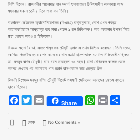
ভিপি ছিলেন। রাজধানীর আনোয়ার খান মডার্ন হাসপাতালে চিকিৎসাধীন অবস্থায় আজ
মঙ্গলবার সকাল ১১টার দিকে মারা যান তিনি।
বাংলাদেশ মেডিকেল অ্যাসোসিয়েশনের (বিএমএ) তথ্যানুসারে, দেশে এখন পর্যন্ত
করোনাভাইরাসে আক্রান্ত হয়ে মারা গেছেন ৯ জন চিকিৎসক। আর করোনার উপসর্গ নিয়ে
মারা গেছেন আরও ৪ চিকিৎসক।
বিএমএ মহাসচিব ডা. এহতেশামুল হক চৌধুরী দুলাল এ তথ্য নিশ্চিত করেছেন। তিনি বলেন,
কোভিড পজেটিভ হওয়ার পর আনোয়ার খান মডার্ন হাসপাতালে ১৮ দিন চিকিৎসাধীন ছিলেন
ডা. মনজুর রশিদ চৌধুরী। তার বয়স হয়েছিলো ৬১ বছর। ঢাকা মেডিকেল কলেজ থেকে
অবসর নেওয়ার পর আনোয়ার খান মডার্ন হাসপাতালে তার চেম্বার ছিল।
কিডনি বিশেষজ্ঞ মনজুর রশিদ চৌধুরী সিলেট ওসমানী মেডিকেল কলেজের ১৪তম ব্যাচের
ছাত্র ছিলেন।
Facebook
Twitter
Email
WhatsAp
Print
Sha
Share
শোক
No Comments »