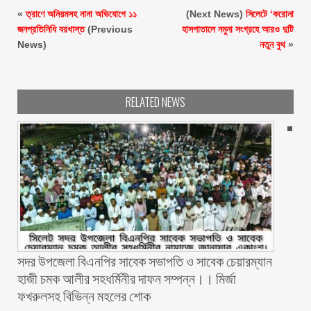
«
ত্রাণে অনিয়মসহ নানা অভিযোগে ১১
(Next News)
সিলেটে ‘করোনা
জনপ্রতিনিধি বরখাস্ত
(Previous
হাসপাতালে নমুনা সংগ্রহে আরও দুটি
News)
নতুন বুথ
»
RELATED NEWS
সদর উপজেলা বিএনপির সাবেক সভাপতি ও সাবেক চেয়ারম্যান
হাজী চমক আলীর সহধর্মিনীর দাফন সম্পন্ন।। মির্জা
ফখরুলসহ বিভিন্ন মহলের শোক