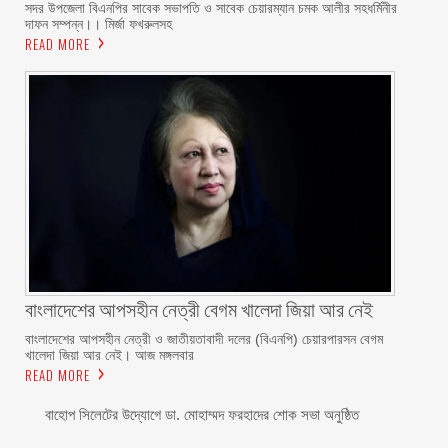
সদর উপজেলা বিএনপির সাবেক সভাপতি ও সাবেক চেয়ারম্যান চমক আলীর সহধর্মিনীর
দাফন সম্পন্ন।। মির্জা ফখরুলসহ
READ MORE
বাংলাদেশের আপসহীন নেত্রী বেগম খালেদা জিয়া আর নেই
বাংলাদেশের আপসহীন নেত্রী ও জাতীয়তাবাদী দলের (বিএনপি) চেয়ারপারসন বেগম
খালেদা জিয়া আর নেই। আজ মঙ্গলবার
READ MORE
বাহোপ সিলেটের উদ্যোগে ডা. মোহাম্মদ ফরহাদের শোক সভা অনুষ্ঠিত