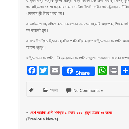
উল্লেখযোগ্য সংখ্যক সুরক্ষা সামগ্রী মাস্ক বিতরণ এবং ঢাকা সাভার, সিলেট, কু
ধারাবাহিকতায় ১৫ মে শুক্রবার সকাল ১১ টায় সিলেট নগরীর পাঠানটুলাস্থ রাগীবিয়া ম
খাদ্যসামগ্রী বিতরণ করা হয়।
এ কার্যক্রমে সহযোগিতা করেন মদনমোহন কলেজের সহকারি অধ্যাপক, শিক্ষক পর্ষদ
সহ ক্যাডেট বৃন্দ।
এ সময় উপস্থিত ছিলেন রহমানিয়া প্রতিবন্ধি কল্যাণ ফাউন্ডেশনের সভাপতি 
আহমদ প্রমূখ।
ফাউন্ডেশনের সভাপতি, চবি ২৬ব্যাচের সভাপতি মোহান্মদ শাহজাহান, সাধারন সম
Facebook
Twitter
Email
What
Pr
Share
সিলেট
No Comments »
«
দেশে করোনা রোগী শনাক্ত ১ হাজার ২০২, মৃত্যু হয়েছে ১৫ জনের
(Previous News)