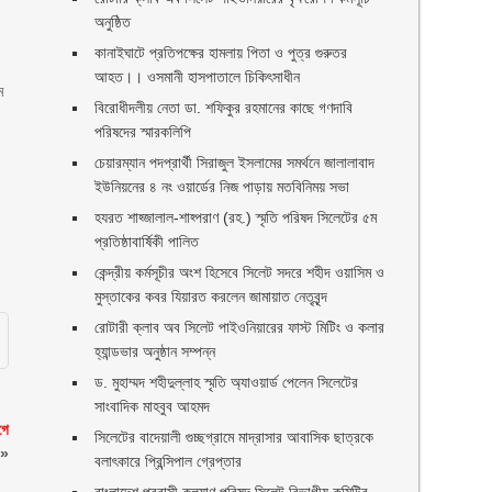
অনুষ্ঠিত
কানাইঘাটে প্রতিপক্ষের হামলায় পিতা ও পুত্র গুরুতর
আহত।। ওসমানী হাসপাতালে চিকিৎসাধীন
ম
বিরোধীদলীয় নেতা ডা. শফিকুর রহমানের কাছে গণদাবি
পরিষদের স্মারকলিপি ‎
র
চেয়ারম্যান পদপ্রার্থী সিরাজুল ইসলামের সমর্থনে জালালাবাদ
ইউনিয়নের ৪ নং ওয়ার্ডের নিজ পাড়ায় মতবিনিময় সভা
হযরত শাহ্জালাল-শাহ্পরাণ (রহ.) স্মৃতি পরিষদ সিলেটের ৫ম
প্রতিষ্ঠাবার্ষিকী পালিত ‎​
কেন্দ্রীয় কর্মসূচীর অংশ হিসেবে সিলেট সদরে শহীদ ওয়াসিম ও
মুস্তাকের কবর যিয়ারত করলেন জামায়াত নেতৃবৃন্দ ‎
রোটারী ক্লাব অব সিলেট পাইওনিয়ারের ফাস্ট মিটিং ও কলার
হ্যান্ডভার অনুষ্ঠান সম্পন্ন
ড. মুহাম্মদ শহীদুল্লাহ স্মৃতি অ্যাওয়ার্ড পেলেন সিলেটের
সাংবাদিক মাহবুব আহমদ
গে
সিলেটের বাদেয়ালী গুচ্ছগ্রামে মাদ্রাসার আবাসিক ছাত্রকে
»
বলাৎকারে প্রিন্সিপাল গ্রেপ্তার ‎