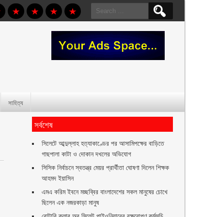
Search
for:
সাহিত্য
সর্বশেষ
সিলেটে আব্দুল্লাহ হত্যাকাণ্ডের পর আসামিপক্ষের বাড়িতে
গাছপালা কাটা ও দোকান দখলের অভিযোগ
সিসিক নির্বাচনে স্বতন্ত্র মেয়র প্রার্থীতা ঘোষণা দিলেন শিক্ষক
আহমদ ইয়াসিন
এমএ করিম ইবনে মচ্ছব্বির বাংলাদেশের সকল মানুষের চোখে
ছিলেন এক নজরকাড়া মানুষ ‎
রোটারি ক্লাব অব সিলেট পাইওনিয়ারের বৃক্ষরোপণ কর্মসূচি