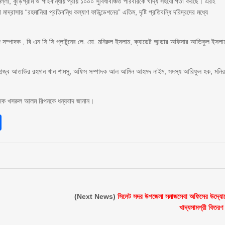
মিল্লা, কুড়িগ্রাম ও গাইবান্ধায় প্রায় ১০০০ সুবিধাবঞ্চিত পরিবারকে খাদ্য সহযোগিতা করছে। এরই
াদ্রাসায় “রহমানিয়া প্রতিবন্ধি কল্যাণ ফাউন্ডেশনের” এতিম, দৃষ্টি প্রতিবন্ধি দরিদ্রদের মধ্যে
 সম্পাদক , বি এন সি সি প্লাটুনের লে. মো: মনিরুল ইসলাম, ক্যাডেট আন্ডার অফিসার আতিকুল ইসলা
আলহাজ্ব আতাউর রহমান খান শামসু, অফিস সম্পাদক আল আমিন আহমদ নাইম, সদস্য আরিফুল হক, মনি
্পাদক খসরুল আলম রিপনকে ধন্যবাদ জানান।
sApp
int
Share
(Next News)
সিলেট সদর উপজেলা সমাজসেবা অফিসের উদ্যো
খাদ্যসামগ্রী বিতরণ