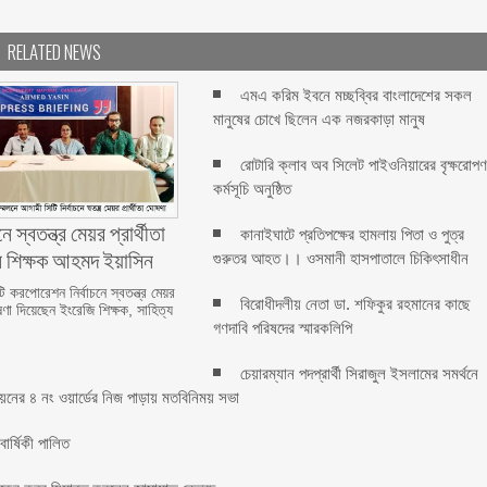
RELATED NEWS
এমএ করিম ইবনে মচ্ছব্বির বাংলাদেশের সকল
মানুষের চোখে ছিলেন এক নজরকাড়া মানুষ ‎
রোটারি ক্লাব অব সিলেট পাইওনিয়ারের বৃক্ষরোপ
কর্মসূচি অনুষ্ঠিত
ে স্বতন্ত্র মেয়র প্রার্থীতা
কানাইঘাটে প্রতিপক্ষের হামলায় পিতা ও পুত্র
ন শিক্ষক আহমদ ইয়াসিন
গুরুতর আহত।। ওসমানী হাসপাতালে চিকিৎসাধীন
 করপোরেশন নির্বাচনে স্বতন্ত্র মেয়র
বিরোধীদলীয় নেতা ডা. শফিকুর রহমানের কাছে
ষণা দিয়েছেন ইংরেজি শিক্ষক, সাহিত্য
গণদাবি পরিষদের স্মারকলিপি ‎
চেয়ারম্যান পদপ্রার্থী সিরাজুল ইসলামের সমর্থনে
য়নের ৪ নং ওয়ার্ডের নিজ পাড়ায় মতবিনিময় সভা
র্ষিকী পালিত ‎​