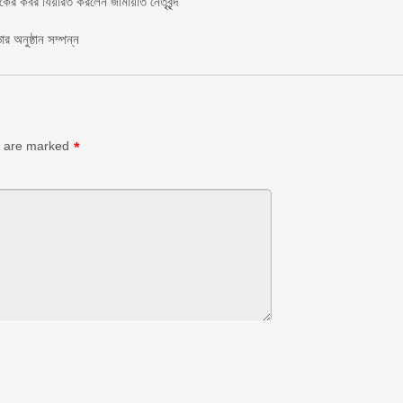
াকের কবর যিয়ারত করলেন জামায়াত নেতৃবৃন্দ ‎
র অনুষ্ঠান সম্পন্ন
s are marked
*