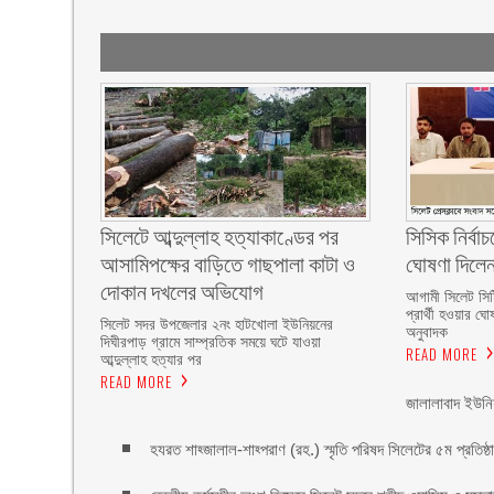
সিলেটে আব্দুল্লাহ হত্যাকাণ্ডের পর
সিসিক নির্বাচন
আসামিপক্ষের বাড়িতে গাছপালা কাটা ও
ঘোষণা দিলে
দোকান দখলের অভিযোগ
আগামী সিলেট সিটি
প্রার্থী হওয়ার ঘো
সিলেট সদর উপজেলার ২নং হাটখোলা ইউনিয়নের
অনুবাদক
দিঘীরপাড় গ্রামে সাম্প্রতিক সময়ে ঘটে যাওয়া
READ MORE
আব্দুল্লাহ হত্যার পর
READ MORE
জালালাবাদ ইউনি
হযরত শাহ্জালাল-শাহ্পরাণ (রহ.) স্মৃতি পরিষদ সিলেটের ৫ম প্রতিষ্ঠাবা