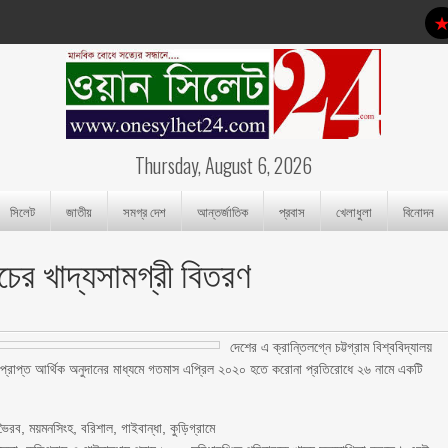
Thursday, August 6, 2026
সিলেট
জাতীয়
সমগ্র দেশ
আন্তর্জাতিক
প্রবাস
খেলাধুলা
বিনোদন
াচের খাদ্যসামগ্রী বিতরণ
দেশের এ ক্রান্তিলগ্নে চট্টগ্রাম বিশ্ববিদ্যালয়
 প্রাপ্ত আর্থিক অনুদানের মাধ্যমে গতমাস এপ্রিল ২০২০ হতে করোনা প্রতিরোধে ২৬ নামে একটি
, ভৈরব, ময়মনসিংহ, বরিশাল, গাইবান্ধা, কুড়িগ্রামে