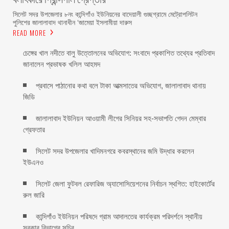
সিলেট সদর উপজেলার ৮নং কান্দিগাঁও ইউনিয়নের বাদেয়ালী গুচ্ছগ্রামে মেট্রোপলিটন
পুলিশের জালালাবাদ থানাধীন ‘জামেয়া ইসলামীয়া দারুস
READ MORE
চেঙ্গের খাল নদীতে বালু উত্তোলনের অভিযোগ: সংবাদে প্রকাশিত তথ্যের প্রতিবাদ
জানালেন প্রভাষক খলিল আহমদ
প্রবাসে পাঠানোর কথা বলে টাকা আত্মসাতের অভিযোগ, জালালাবাদ থানায়
জিডি ‎
জালালাবাদ ইউনিয়ন আওয়ামী লীগের সিনিয়র সহ-সভাপতি গেদন মেম্বার
গ্রেফতার
সিলেট সদর উপজেলার খাদিমনগরে কবরস্থানের জমি উদ্ধার করলেন
ইউএনও
সিলেট জেলা ফুটবল রেফারিজ অ্যাসোসিয়েশনের নির্বাচন স্থগিত: হাইকোর্টের
রুল জারি ‎
কান্দিগাঁও ইউনিয়ন পরিষদে গ্রাম আদালতের কার্যক্রম পরিদর্শনে স্থানীয়
সরকার বিভাগের সচিব ‎