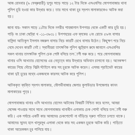
আজ রোববার (৯ ফেব্রুয়ারী) দুপুর সাড়ে সাড়ে ১২ টার দিকে এসএমপির মোগলাবাজার থানা
পুলিশ চুরি হওয়া কার উদ্ধার করে। তার সাথে থাকা চুর স্বপন মালাকারকেও আটক করা
হয়।
জানা যায়- সকাল সাড়ে ১১টার দিকে নগরীর শাহজালাল উপশহর থেকে একটি কার চুরি হয়।
গাড়ি নং ঢাকা মেট্রো খ -১১-৩৯৩১। উপশহরের এফ ব্লকের ২নং রোডে ৫৯নং বাসার
বাসিন্দা আতিকুল ইসলাম নজরুল বাসার নিচে কারটি রেখে বাসায় উঠেন। কিছুক্ষণ পরে নিচে
নেমে দেখেন কারটি নেই। স্থানীয়রা তাৎক্ষণিক পুলিশ কন্ট্রোল রুমে জানালে এসএমপির
সকল থানায় তাৎক্ষনিক পুলিশ চেক পোষ্ট বসিয়ে তল­াশী শুরু করে। পরে মোগলাবাজার
থানার ওসি আখতার হোসেনের এর নেতৃত্বে কার উদ্ধারে অভিযান চালানো হয়। অনেকক্ষণ
কারের পিছে দৌড়ে ফিল্মি স্টাইলে কার সহ চুরকে আটক করেন। এসময় প্রাইভেট কারের
থাকা দুই চুরের মথ্যে একজনকে কারসহ আটক করে পুলিশ।
আটককৃত ব্যক্তি স্বপন মালাকার, মৌলভীবাজার জেলার কুলাউড়ার উপজেলার কানন
মালাকারের পুত্র।
মোগলাবাজার থানার ওসি আখতার হোসেন আটকের বিষয়টি নিশ্চিত করে বলেন, আমরা
মেসেজ পাওয়ার সাথে সাথে মোগলাবাজার থানাধীন এলাকায় চেক পোস্ট বসিয়ে তল­াসী শুরু
করি। এক পর্যায়ে একটি কার আমাদের চেকপোস্টে না দাঁড়িড়ে দ্রুত গতিতে চলতে থাকে।
আমাদের সন্দেহ হলে খালুরমুখ এলাকা থেকে কার সহ একজন চুরকে আটক করি। গাড়িতে
থাকা আরেকজন চুর পালিয়ে যায়।