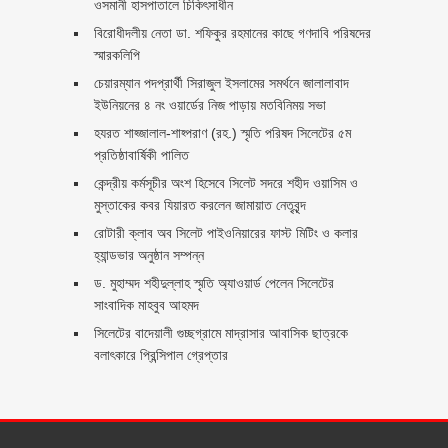
ওসমানী হাসপাতালে চিকিৎসাধীন
বিরোধীদলীয় নেতা ডা. শফিকুর রহমানের কাছে গণদাবি পরিষদের
স্মারকলিপি ‎
চেয়ারম্যান পদপ্রার্থী সিরাজুল ইসলামের সমর্থনে জালালাবাদ
ইউনিয়নের ৪ নং ওয়ার্ডের নিজ পাড়ায় মতবিনিময় সভা
হযরত শাহ্জালাল-শাহ্পরাণ (রহ.) স্মৃতি পরিষদ সিলেটের ৫ম
প্রতিষ্ঠাবার্ষিকী পালিত ‎​
কেন্দ্রীয় কর্মসূচীর অংশ হিসেবে সিলেট সদরে শহীদ ওয়াসিম ও
মুস্তাকের কবর যিয়ারত করলেন জামায়াত নেতৃবৃন্দ ‎
রোটারী ক্লাব অব সিলেট পাইওনিয়ারের ফাস্ট মিটিং ও কলার
হ্যান্ডভার অনুষ্ঠান সম্পন্ন
ড. মুহাম্মদ শহীদুল্লাহ স্মৃতি অ্যাওয়ার্ড পেলেন সিলেটের
সাংবাদিক মাহবুব আহমদ
সিলেটের বাদেয়ালী গুচ্ছগ্রামে মাদ্রাসার আবাসিক ছাত্রকে
বলাৎকারে প্রিন্সিপাল গ্রেপ্তার ‎