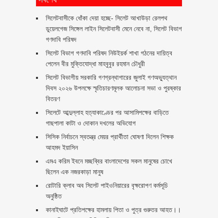
‎সিলেটবাসীকে ধোঁকা দেয়া হচ্ছে- সিলেট আখাউড়া রেলপথ
ডুয়েলগেজ সিঙ্গেল লাইন সিলেটবাসী মেনে নেবে না, সিলেট বিভাগ
গণদাবি পরিষদ
সিলেট বিভাগ গণদাবি পরিষদ নিউইয়র্ক শাখা গঠনের দায়িত্ব
পেলেন বীর মুক্তিযোদ্ধা মাহবুবুর রহমান চৌধুরী ‎ ‎
সিলেট বিভাগীয় সরকারি গণগ্রন্থাগারের জুলাই গণঅভ্যুত্থান
দিবস ২০২৬ উপলক্ষে স্মৃতিচারণমূলক আলোচনা সভা ও পুরষ্কার
বিতরণ ‎ ‎
সিলেটে আব্দুল্লাহ হত্যাকাণ্ডের পর আসামিপক্ষের বাড়িতে
গাছপালা কাটা ও দোকান দখলের অভিযোগ
সিসিক নির্বাচনে স্বতন্ত্র মেয়র প্রার্থীতা ঘোষণা দিলেন শিক্ষক
আহমদ ইয়াসিন
এমএ করিম ইবনে মচ্ছব্বির বাংলাদেশের সকল মানুষের চোখে
ছিলেন এক নজরকাড়া মানুষ ‎
রোটারি ক্লাব অব সিলেট পাইওনিয়ারের বৃক্ষরোপণ কর্মসূচি
অনুষ্ঠিত
কানাইঘাটে প্রতিপক্ষের হামলায় পিতা ও পুত্র গুরুতর আহত।।