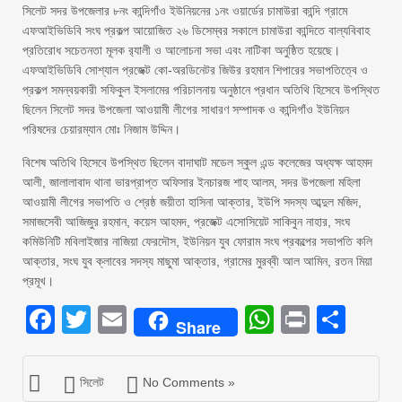
সিলেট সদর উপজেলার ৮নং কান্দিগাঁও ইউনিয়নের ১নং ওয়ার্ডের চামাউরা কান্দি গ্রামে
এফআইভিডিবি সংঘ প্রকল্প আয়োজিত ২৬ ডিসেম্বর সকালে চামাউরা কান্দিতে বাল্যবিবাহ
প্রতিরোধ সচেতনতা মূলক র‍্যালী ও আলোচনা সভা এবং নাটিকা অনুষ্ঠিত হয়েছে।
এফআইভিডিবি সোশ্যাল প্রজেক্ট কো-অরডিনেটর জিউর রহমান শিপারের সভাপতিত্বে ও
প্রকল্প সমন্বয়কারী সফিকুল ইসলামের পরিচালনায় অনুষ্ঠানে প্রধান অতিথি হিসেবে উপস্থিত
ছিলেন সিলেট সদর উপজেলা আওয়ামী লীগের সাধারণ সম্পাদক ও কান্দিগাঁও ইউনিয়ন
পরিষদের চেয়ারম্যান মোঃ নিজাম উদ্দিন।
বিশেষ অতিথি হিসেবে উপস্থিত ছিলেন বাদাঘাট মডেল স্কুল এন্ড কলেজের অধ্যক্ষ আহমদ
আলী, জালালাবাদ থানা ভারপ্রাপ্ত অফিসার ইনচারজ শাহ আলম, সদর উপজেলা মহিলা
আওয়ামী লীগের সভাপতি ও শ্রেষ্ঠ জয়ীতা হাসিনা আক্তার, ইউপি সদস্য আব্দুল মজিদ,
সমাজসেবী আজিজুর রহমান, কয়েস আহমদ, প্রজেক্ট এসোসিয়েট সাকিবুন নাহার, সংঘ
কমিউনিটি মবিলাইজার নাজিয়া ফেরদৌস, ইউনিয়ন যুব ফোরাম সংঘ প্রকল্পের সভাপতি কলি
আক্তার, সংঘ যুব ক্লাবের সদস্য মাছুমা আক্তার, গ্রামের মুরব্বী আল আমিন, রতন মিয়া
প্রমূখ।
Facebook
Twitter
Email
WhatsAp
Print
Sha
Share
সিলেট
No Comments »