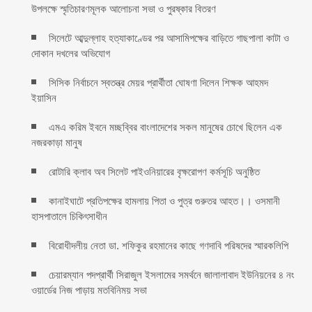
উপলক্ষে স্মৃতিচারণমূলক আলোচনা সভা ও পুরষ্কার বিতরণ ‎ ‎
সিলেটে আব্দুল্লাহ হত্যাকাণ্ডের পর আসামিপক্ষের বাড়িতে গাছপালা কাটা ও
দোকান দখলের অভিযোগ
সিসিক নির্বাচনে স্বতন্ত্র মেয়র প্রার্থীতা ঘোষণা দিলেন শিক্ষক আহমদ
ইয়াসিন
এমএ করিম ইবনে মচ্ছব্বির বাংলাদেশের সকল মানুষের চোখে ছিলেন এক
নজরকাড়া মানুষ ‎
রোটারি ক্লাব অব সিলেট পাইওনিয়ারের বৃক্ষরোপণ কর্মসূচি অনুষ্ঠিত
কানাইঘাটে প্রতিপক্ষের হামলায় পিতা ও পুত্র গুরুতর আহত।। ওসমানী
হাসপাতালে চিকিৎসাধীন
বিরোধীদলীয় নেতা ডা. শফিকুর রহমানের কাছে গণদাবি পরিষদের স্মারকলিপি ‎
চেয়ারম্যান পদপ্রার্থী সিরাজুল ইসলামের সমর্থনে জালালাবাদ ইউনিয়নের ৪ নং
ওয়ার্ডের নিজ পাড়ায় মতবিনিময় সভা