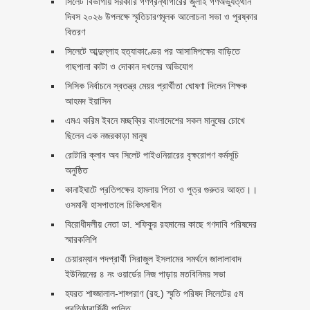
সিলেট বিভাগীয় সরকারি গণগ্রন্থাগারের জুলাই গণঅভ্যুত্থান
দিবস ২০২৬ উপলক্ষে স্মৃতিচারণমূলক আলোচনা সভা ও পুরষ্কার
বিতরণ ‎ ‎
সিলেটে আব্দুল্লাহ হত্যাকাণ্ডের পর আসামিপক্ষের বাড়িতে
গাছপালা কাটা ও দোকান দখলের অভিযোগ
সিসিক নির্বাচনে স্বতন্ত্র মেয়র প্রার্থীতা ঘোষণা দিলেন শিক্ষক
আহমদ ইয়াসিন
এমএ করিম ইবনে মচ্ছব্বির বাংলাদেশের সকল মানুষের চোখে
ছিলেন এক নজরকাড়া মানুষ ‎
রোটারি ক্লাব অব সিলেট পাইওনিয়ারের বৃক্ষরোপণ কর্মসূচি
অনুষ্ঠিত
কানাইঘাটে প্রতিপক্ষের হামলায় পিতা ও পুত্র গুরুতর আহত।।
ওসমানী হাসপাতালে চিকিৎসাধীন
বিরোধীদলীয় নেতা ডা. শফিকুর রহমানের কাছে গণদাবি পরিষদের
স্মারকলিপি ‎
চেয়ারম্যান পদপ্রার্থী সিরাজুল ইসলামের সমর্থনে জালালাবাদ
ইউনিয়নের ৪ নং ওয়ার্ডের নিজ পাড়ায় মতবিনিময় সভা
হযরত শাহ্জালাল-শাহ্পরাণ (রহ.) স্মৃতি পরিষদ সিলেটের ৫ম
প্রতিষ্ঠাবার্ষিকী পালিত ‎​