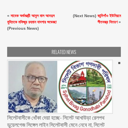
«
সাবেক অর্থমন্ত্রী আবুল মাল আবদুল
(Next News)
কান্দিগাঁও ইউনিয়নে
মুহিতকে মফিজুর রহমান বাদশার শুভেচ্ছা
শীতবস্ত্র বিতরণ
»
(Previous News)
RELATED NEWS
‎সিলেটবাসীকে ধোঁকা দেয়া হচ্ছে- সিলেট আখাউড়া রেলপথ
ডুয়েলগেজ সিঙ্গেল লাইন সিলেটবাসী মেনে নেবে না, সিলেট