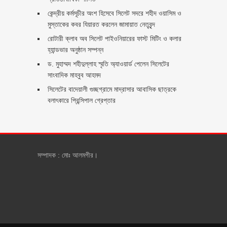
কেন্দ্রীয় কর্মসূচীর অংশ হিসেবে সিলেট সদরে শহীদ ওয়াসিম ও
মুস্তাকের কবর যিয়ারত করলেন জামায়াত নেতৃবৃন্দ ‎
রোটারী ক্লাব অব সিলেট পাইওনিয়ারের ফাস্ট মিটিং ও কলার
হ্যান্ডভার অনুষ্ঠান সম্পন্ন
ড. মুহাম্মদ শহীদুল্লাহ স্মৃতি অ্যাওয়ার্ড পেলেন সিলেটের
সাংবাদিক মাহবুব আহমদ
সিলেটের বাদেয়ালী গুচ্ছগ্রামে মাদ্রাসার আবাসিক ছাত্রকে
বলাৎকারে প্রিন্সিপাল গ্রেপ্তার ‎
সম্পাদক : মোঃ আলমগীর।