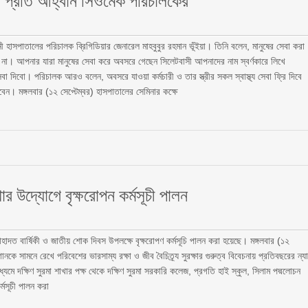
হাসপাতালের পরিচালক ব্রিগিডিয়ার জেনারেল মাহবুবুর রহমান ভূঁইয়া। তিনি বলেন, মানুষের সেবা করা
না। আপনার যারা মানুষের সেবা করে অবসরে গেছেন সিলেটবাসী আপনাদের নাম স্বর্ণকারে লিখে
িবো। পরিচালক আরও বলেন, অবসরে যাওয়া কর্মচারী ও তার স্ত্রীর সকল স্বাস্থ্য সেবা ফ্রি দিবে
েন। মঙ্গলবার (১২ সেপ্টেম্বর) হাসপাতালের সেমিনার কক্ষে
র উদ্যোগে বৃক্ষরোপন কর্মসূচী পালন
াহাদত বার্ষিকী ও জাতীয় শোক দিবস উপলক্ষে বৃক্ষরোপণ কর্মসূচি পালন করা হয়েছে। মঙ্গলবার (১২
ানকে সামনে রেখে পরিবেশের ভারসাম্য রক্ষা ও জীব বৈচিত্র্য সুরক্ষার গুরুত্ব বিবেচনায় প্রতিবছরের ন্য
ে দক্ষিণ সুরমা শাখার পক্ষ থেকে দক্ষিণ সুরমা সরকারি কলেজ, প্রগতি হাই স্কুল, সিলাম পদ্মলোচন
র্মসূচী পালন করা