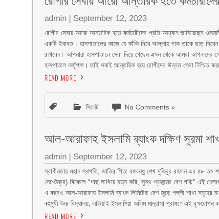
admin
|
September 12, 2023
রোগীর সেবায় আরো আন্তরিক হতে কর্মচারীদের প্রতি আহ্বান জানিয়েছেন ওসমানী 
একটি ইবাদত। হাসপাতালের কাজে যে ফাঁকি দিবে আল্লাহ পাক তাকে ছাড় দিবেন 
রাখবেন। আপনারা হাসপাতালে সেবা দিয়ে গেছেন এখন থেকে আমরা আপনাদের সেবা দ
হাসপাতাল কর্তৃপক্ষ। তাই সবাই আন্তরিক হয়ে রোগীদের উন্নত সেবা নিশ্চিত করব
READ MORE
সিলেট
No Comments »
আল-আরাফাহ ইসলামি ব্যাংক দক্ষিণ সুরমা শাখা
admin
|
September 12, 2023
স্বাধীনতার মহান স্থপতি, জাতির পিতা বঙ্গবন্ধু শেখ মুজিবুর রহমান এর ৪৮ তম শ
সেপ্টেম্বর) বিকেলে ‘‘গাছ লাগিয়ে যত্ন করি, সুস্থ প্রজন্মের দেশ গড়ি’’ এই শ্লোগ
এ বছরও আল-আরাফাহ ইসলামি ব্যাংক লিমিটেড দেশ জুড়ে পল্লী শাখা সমূহের মাধ্যম
বহুমুখী উচ্চ বিদ্যালয়, লাউয়াই ইসলামিয়া অলিম মাদ্রাসা প্রাঙ্গণে এই বৃক্ষরোপন ক
READ MORE