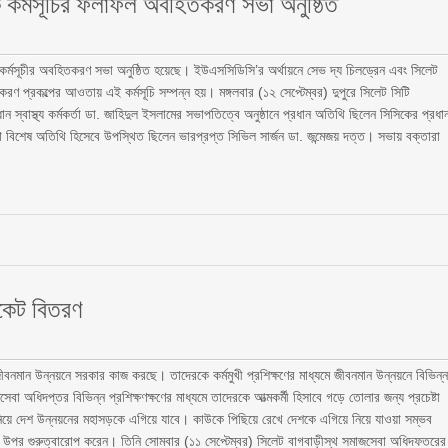
ক কর্মসূচির ফলাফল অবহিতকরণ সভা অনুষ্ঠিত
ক কর্মসূচীর অবহিতকরণ সভা অনুষ্ঠিত হয়েছে। ইউএসসিডিসি’র অর্থায়নে সেভ দ্য চিলড্রেন এবং সিলেট
ীকরণ প্রকল্পের আওতায় এই কর্মসূচি সম্পন্ন হয়। মঙ্গলবার (১২ সেপ্টেম্বর) দুপুরে সিলেট সিটি
স্বাস্থ্য কর্মকর্তা ডা. জাহিদুল ইসলামের সভাপতিত্বে অনুষ্ঠানে প্রধান অতিথি ছিলেন সিসিকের প্রধা
 সঞ্চালনা বিশেষ অতিথি হিসেবে উপস্থিত ছিলেন ভারপ্রপ্ত সিভিল সার্জন ডা. জন্মেজয় দত্ত। সভায় বক্তারা
িকেট বিতরণ
বনমান উন্নয়নে সরকার কাজ করছে। তাদেরকে কর্মমুখী প্রশিক্ষণের মাধ্যমে জীবনমান উন্নয়নে বিভিন্
া অধিদপ্তর বিভিন্ন প্রশিক্ষণক্ষণের মাধ্যমে তাদেরকে আত্মকর্মী হিসাবে গড়ে তোলার জন্য প্রচেষ্টা
ে নিয়ে দেশ উন্নয়নের মহাসড়কে এগিয়ে যাবে। কাউকে পিছিয়ে রেখে দেশকে এগিয়ে নিয়ে যাওয়া সম্ভব
ড়াঁনোর উপর গুরুত্বারোপ করেন। তিনি সোমবার (১১ সেপ্টেম্বর) সিলেট বাগবাড়ীস্থ সমাজসেবা অধিদফতরের