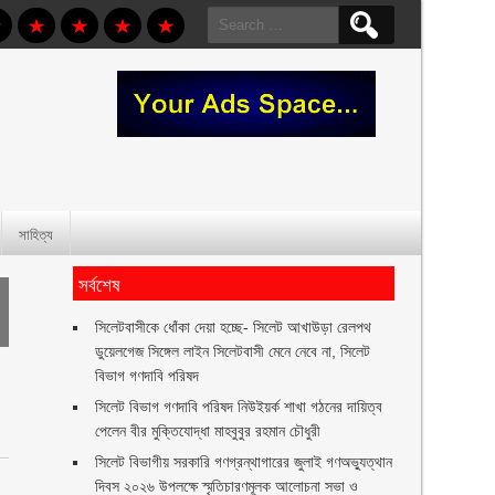
Search
for:
সাহিত্য
সর্বশেষ
‎সিলেটবাসীকে ধোঁকা দেয়া হচ্ছে- সিলেট আখাউড়া রেলপথ
ডুয়েলগেজ সিঙ্গেল লাইন সিলেটবাসী মেনে নেবে না, সিলেট
বিভাগ গণদাবি পরিষদ
সিলেট বিভাগ গণদাবি পরিষদ নিউইয়র্ক শাখা গঠনের দায়িত্ব
পেলেন বীর মুক্তিযোদ্ধা মাহবুবুর রহমান চৌধুরী ‎ ‎
সিলেট বিভাগীয় সরকারি গণগ্রন্থাগারের জুলাই গণঅভ্যুত্থান
দিবস ২০২৬ উপলক্ষে স্মৃতিচারণমূলক আলোচনা সভা ও