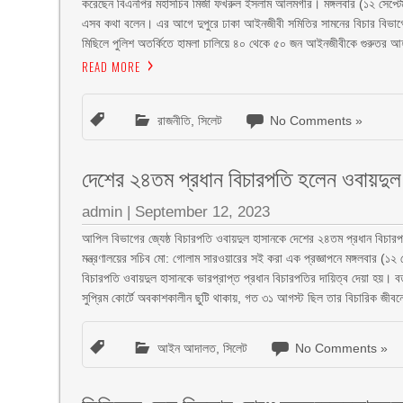
করেছেন বিএনপির মহাসচিব মির্জা ফখরুল ইসলাম আলমগীর। মঙ্গলবার (১২ সেপ্টেম্ব
এসব কথা বলেন। এর আগে দুপুরে ঢাকা আইনজীবী সমিতির সামনের বিচার বিভাগের স্
মিছিলে পুলিশ অতর্কিতে হামলা চালিয়ে ৪০ থেকে ৫০ জন আইনজীবীকে গুরুতর 
READ MORE
রাজনীতি
,
সিলেট
No Comments »
দেশের ২৪তম প্রধান বিচারপতি হলেন ওবায়দুল
admin
|
September 12, 2023
আপিল বিভাগের জ্যেষ্ঠ বিচারপতি ওবায়দুল হাসানকে দেশের ২৪তম প্রধান বিচারপ
মন্ত্রণালয়ের সচিব মো: গোলাম সারওয়ারের সই করা এক প্রজ্ঞাপনে মঙ্গলবার (১২
বিচারপতি ওবায়দুল হাসানকে ভারপ্রাপ্ত প্রধান বিচারপতির দায়িত্ব দেয়া হয়। বর
সুপ্রিম কোর্টে অবকাশকালীন ছুটি থাকায়, গত ৩১ আগস্ট ছিল তার বিচারিক জীব
আইন আদালত
,
সিলেট
No Comments »