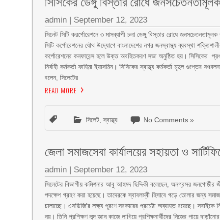
সিসিকের ডেঙ্গু বিস্তার রোধে জনসচেতনতামূল
admin
|
September 12, 2023
সিলেট সিটি করর্পোরেশনে ৩ মাসব্যাপী চলা ডেঙ্গু বিস্তার রোধে জনসচেতনতামূল
সিটি কর্পোরেশনের যৌথ উদ্যোগে বাংলাদেশের নগর জনস্বাস্থ্য ব্যবস্থা শক্তিশাল
কর্পোরেশনের কনফারেন্স হলে উক্ত অবহিতকরণ সভা অনুষ্ঠিত হয়। সিসিকের প্রধান 
নির্বাহী কর্মকর্তা ফাহিমা ইয়াসমিন। সিসিকের স্বাস্থ্য কর্মকর্তা মৃদুল গুপ্তের
বলেন, সিলেটের
READ MORE
সিলেট
,
স্বাস্থ্য
No Comments »
জেলা সমাজসেবা কার্যালয়ের সহায়তা ও সার্টিফ
admin
|
September 12, 2023
সিলেটের বিভাগীয় কমিশনার আবু আহমদ ছিদ্দিকী বলেছেন, অনগ্রসর জনগোষ্ঠীর জী
পদক্ষেপ গ্রহণ করা হয়েছে। তাদেরকে স্বাবলম্বী হিসাবে গড়ে তোলার জন্য সমাজসেব
চালাচ্ছে। এসডিজি’র লক্ষ্য পূরণে সরকারের প্রচেষ্টা অব্যাহত রয়েছে। সবাইক
নয়। তিনি প্রশিক্ষণ লব্দ জ্ঞান কাজে লাগিয়ে প্রশিক্ষনার্থীদের নিজের পায়ে দা