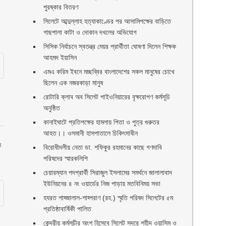
পুরষ্কার বিতরণ ‎ ‎
সিলেটে আব্দুল্লাহ হত্যাকাণ্ডের পর আসামিপক্ষের বাড়িতে
গাছপালা কাটা ও দোকান দখলের অভিযোগ
সিসিক নির্বাচনে স্বতন্ত্র মেয়র প্রার্থীতা ঘোষণা দিলেন শিক্ষক
আহমদ ইয়াসিন
এমএ করিম ইবনে মচ্ছব্বির বাংলাদেশের সকল মানুষের চোখে
ছিলেন এক নজরকাড়া মানুষ ‎
রোটারি ক্লাব অব সিলেট পাইওনিয়ারের বৃক্ষরোপণ কর্মসূচি
অনুষ্ঠিত
কানাইঘাটে প্রতিপক্ষের হামলায় পিতা ও পুত্র গুরুতর
আহত।। ওসমানী হাসপাতালে চিকিৎসাধীন
ে
বিরোধীদলীয় নেতা ডা. শফিকুর রহমানের কাছে গণদাবি
পরিষদের স্মারকলিপি ‎
চেয়ারম্যান পদপ্রার্থী সিরাজুল ইসলামের সমর্থনে জালালাবাদ
ইউনিয়নের ৪ নং ওয়ার্ডের নিজ পাড়ায় মতবিনিময় সভা
হযরত শাহ্জালাল-শাহ্পরাণ (রহ.) স্মৃতি পরিষদ সিলেটের ৫ম
প্রতিষ্ঠাবার্ষিকী পালিত ‎​
কেন্দ্রীয় কর্মসূচীর অংশ হিসেবে সিলেট সদরে শহীদ ওয়াসিম ও