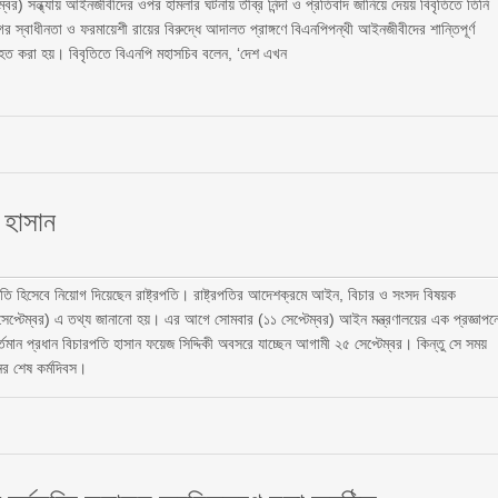
র) সন্ধ্যায় আইনজীবীদের ওপর হামলার ঘটনায় তীব্র নিন্দা ও প্রতিবাদ জানিয়ে দেয়য় বিবৃতিতে তিনি
বাধীনতা ও ফরমায়েশী রায়ের বিরুদ্ধে আদালত প্রাঙ্গণে বিএনপিপন্থী আইনজীবীদের শান্তিপূর্ণ
আহত করা হয়। বিবৃতিতে বিএনপি মহাসচিব বলেন, ‘দেশ এখন
 হাসান
তি হিসেবে নিয়োগ দিয়েছেন রাষ্ট্রপতি। রাষ্ট্রপতির আদেশক্রমে আইন, বিচার ও সংসদ বিষয়ক
 সেপ্টেম্বর) এ তথ্য জানানো হয়। এর আগে সোমবার (১১ সেপ্টেম্বর) আইন মন্ত্রণালয়ের এক প্রজ্ঞাপন
্তমান প্রধান বিচারপতি হাসান ফয়েজ সিদ্দিকী অবসরে যাচ্ছেন আগামী ২৫ সেপ্টেম্বর। কিন্তু সে সময়
নের শেষ কর্মদিবস।