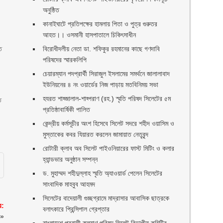
অনুষ্ঠিত
কানাইঘাটে প্রতিপক্ষের হামলায় পিতা ও পুত্র গুরুতর
আহত।। ওসমানী হাসপাতালে চিকিৎসাধীন
ে
বিরোধীদলীয় নেতা ডা. শফিকুর রহমানের কাছে গণদাবি
পরিষদের স্মারকলিপি ‎
চেয়ারম্যান পদপ্রার্থী সিরাজুল ইসলামের সমর্থনে জালালাবাদ
ইউনিয়নের ৪ নং ওয়ার্ডের নিজ পাড়ায় মতবিনিময় সভা
হযরত শাহ্জালাল-শাহ্পরাণ (রহ.) স্মৃতি পরিষদ সিলেটের ৫ম
ে
প্রতিষ্ঠাবার্ষিকী পালিত ‎​
কেন্দ্রীয় কর্মসূচীর অংশ হিসেবে সিলেট সদরে শহীদ ওয়াসিম ও
মুস্তাকের কবর যিয়ারত করলেন জামায়াত নেতৃবৃন্দ ‎
রোটারী ক্লাব অব সিলেট পাইওনিয়ারের ফাস্ট মিটিং ও কলার
হ্যান্ডভার অনুষ্ঠান সম্পন্ন
ড. মুহাম্মদ শহীদুল্লাহ স্মৃতি অ্যাওয়ার্ড পেলেন সিলেটের
সাংবাদিক মাহবুব আহমদ
সিলেটের বাদেয়ালী গুচ্ছগ্রামে মাদ্রাসার আবাসিক ছাত্রকে
ে:
বলাৎকারে প্রিন্সিপাল গ্রেপ্তার ‎
»