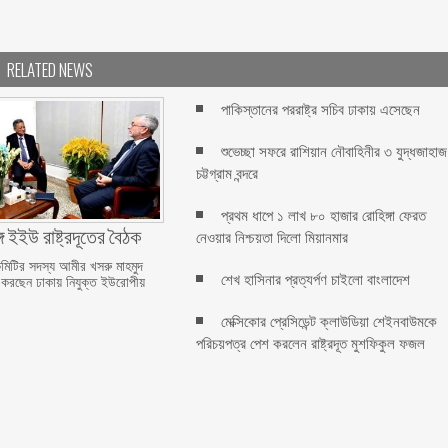
RELATED NEWS
পাকিস্তানের পররাষ্ট্র সচিব ঢাকায় এসেছেন
শুভেচ্ছা সফরে রাশিয়ান নৌবাহিনীর ৩ যুদ্ধজাহাজ
চট্টগ্রাম বন্দরে
প্রথম ধাপে ১ লাখ ৮০ হাজার রোহিঙ্গা ফেরত
ে ইইউ রাষ্ট্রদূতের বৈঠক
নেওয়ার নিশ্চয়তা দিলো মিয়ানমার
কমিটির সদস্য আমীর খসরু মাহমুদ
শেখ হাসিনার প্রত্যর্পণ চাইলো বাংলাদেশ
ক করছেন ঢাকায় নিযুক্ত ইউরোপীয়
মেক্সিকোর প্রেসিডেন্ট ক্লাউডিয়া শেইনবাউমকে
পরিচয়পত্র পেশ করলেন রাষ্ট্রদূত মুশফিকুল ফজল