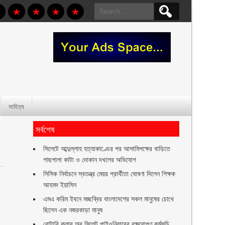
Search
for:
সাহিত্য
সর্বশেষ
সিলেটে আব্দুল্লাহ হত্যাকাণ্ডের পর আসামিপক্ষের বাড়িতে
গাছপালা কাটা ও দোকান দখলের অভিযোগ
সিসিক নির্বাচনে স্বতন্ত্র মেয়র প্রার্থীতা ঘোষণা দিলেন শিক্ষক
,
আহমদ ইয়াসিন
এমএ করিম ইবনে মচ্ছব্বির বাংলাদেশের সকল মানুষের চোখে
ছিলেন এক নজরকাড়া মানুষ ‎
রোটারি ক্লাব অব সিলেট পাইওনিয়ারের বৃক্ষরোপণ কর্মসূচি