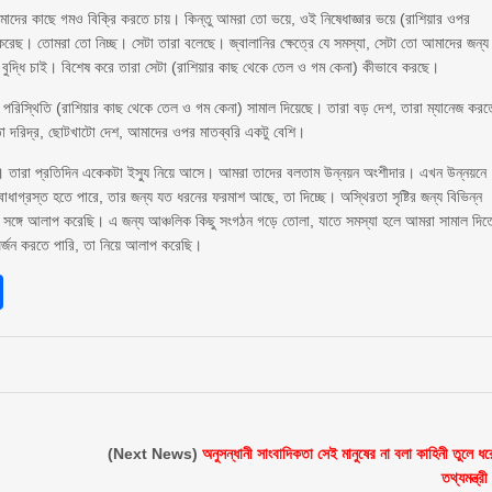
আমাদের কাছে গমও বিক্রি করতে চায়। কিন্তু আমরা তো ভয়ে, ওই নিষেধাজ্ঞার ভয়ে (রাশিয়ার ওপর
ে করেছ। তোমরা তো নিচ্ছ। সেটা তারা বলেছে। জ্বালানির ক্ষেত্রে যে সমস্যা, সেটা তো আমাদের জন্য
ুদ্ধি চাই। বিশেষ করে তারা সেটা (রাশিয়ার কাছ থেকে তেল ও গম কেনা) কীভাবে করছে।
ভাবে পরিস্থিতি (রাশিয়ার কাছ থেকে তেল ও গম কেনা) সামাল দিয়েছে। তারা বড় দেশ, তারা ম্যানেজ করত
তো দরিদ্র, ছোটখাটো দেশ, আমাদের ওপর মাতব্বরি একটু বেশি।
। তারা প্রতিদিন একেকটা ইস্যু নিয়ে আসে। আমরা তাদের বলতাম উন্নয়ন অংশীদার। এখন উন্নয়নে
ধাগ্রস্ত হতে পারে, তার জন্য যত ধরনের ফরমাশ আছে, তা দিচ্ছে। অস্থিরতা সৃষ্টির জন্য বিভিন্ন
র সঙ্গে আলাপ করেছি। এ জন্য আঞ্চলিক কিছু সংগঠন গড়ে তোলা, যাতে সমস্যা হলে আমরা সামাল দিত
্জন করতে পারি, তা নিয়ে আলাপ করেছি।
sApp
int
Share
(Next News)
অনুসন্ধানী সাংবাদিকতা সেই মানুষের না বলা কাহিনী তুলে ধর
তথ্যমন্ত্রী