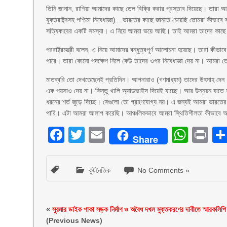
তিনি জানান, রাশিয়া আমাদের কাছে তেল বিক্রি করার প্রস্তাব দিয়েছে। তারা 
যুক্তরাষ্ট্রসহ পশ্চিমা নিষেধাজ্ঞা)…ভারতের কাছে জানতে চেয়েছি তোমরা কীভাব
সত্যিকারের একটি সমস্যা। এ নিয়ে আমরা ভয়ে আছি। তাই আমরা তাদের কাছে ব
পররাষ্ট্রমন্ত্রী বলেন, এ নিয়ে আমাদের বন্ধুত্বপূর্ণ আলোচনা হয়েছে। তারা কী
পারে। তারা কোনো পদক্ষেপ নিলে কেউ তাদের ওপর নিষেধাজ্ঞা দেয় না। আমরা 
মাতব্বরি তো দেখতেছেনই প্রতিদিন। আপনারাও (গণমাধ্যম) তাদের উৎসাহ দেন
এক পয়সাও দেয় না। কিন্তু খালি অ্যাডভাইস দিয়েই যাচ্ছে। আর উন্নয়ন যাতে বা
ধরনের শর্ত জুড়ে দিচ্ছে। সেগুলো তো গ্রহণযোগ্য নয়। এ জন্যই আমরা ভারতে
পারি। এটা আমরা আলাপ করেছি। আঞ্চলিকভাবে আমরা স্থিতিশীলতা কীভাবে অর
Facebook
Twitter
Email
What
Pr
Share
কুটনৈতিক
No Comments »
«
সুরমার ডাইক পাকা সড়ক নির্মাণ ও অবৈধ দখল মুক্তকরণের দাবীতে স্মারকলিপি
(Previous News)