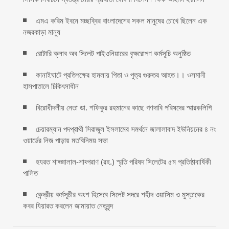
এমএ করিম ইবনে মচ্ছব্বির বাংলাদেশের সকল মানুষের চোখে ছিলেন এক
নজরকাড়া মানুষ ‎
রোটারি ক্লাব অব সিলেট পাইওনিয়ারের বৃক্ষরোপণ কর্মসূচি অনুষ্ঠিত
কানাইঘাটে প্রতিপক্ষের হামলায় পিতা ও পুত্র গুরুতর আহত।। ওসমানী
হাসপাতালে চিকিৎসাধীন
বিরোধীদলীয় নেতা ডা. শফিকুর রহমানের কাছে গণদাবি পরিষদের স্মারকলিপি ‎
চেয়ারম্যান পদপ্রার্থী সিরাজুল ইসলামের সমর্থনে জালালাবাদ ইউনিয়নের ৪ নং
ওয়ার্ডের নিজ পাড়ায় মতবিনিময় সভা
হযরত শাহ্জালাল-শাহ্পরাণ (রহ.) স্মৃতি পরিষদ সিলেটের ৫ম প্রতিষ্ঠাবার্ষিকী
পালিত ‎​
কেন্দ্রীয় কর্মসূচীর অংশ হিসেবে সিলেট সদরে শহীদ ওয়াসিম ও মুস্তাকের
কবর যিয়ারত করলেন জামায়াত নেতৃবৃন্দ ‎