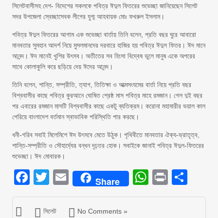
সিলেটবাসীসহ দেশ- বিদেশের সকলকে পবিত্র ঈদুল ফিতরের শুভেচ্ছা জানিয়েছেন সিলেট
সদর উপজেলা স্বেচ্ছাসেবক লীগের যুগ্ম আহবায়ক মোঃ ফখরুল ইসলাম।
পবিত্র ঈদুল ফিতরের আগাম এক শুভেচ্ছা বার্তায় তিনি বলেন, প্রতি বছর ঘুরে আবারো
মানবতার সুমহান আদর্শ নিয়ে মুসলমানদের দরবারে হাজির হয় পবিত্র ঈদুল ফিতর। ঈদ মানে
আনন্দ। ঈদ মানেই খুশির উৎসব। অতীতের সব হিংসা বিদ্বেষ ভুলে মানুষ একে অপরের
সাথে কোলাকুলি করে ছড়িয়ে দেয় ঈদের আনন্দ।
তিনি বলেন, শান্তি, সম্প্রীতি, ত্যাগ, তিতিক্ষা ও আত্মসংযমের বার্তা নিয়ে প্রতি বছর
বিশ্ববাসীর কাছে পবিত্র কুরআনে ঘোষিত শ্রেষ্ঠ মাস পবিত্র মাহে রমজান। গেল দুই বছর
পর এবারের রমজান মাসটি বিশ্ববাসীর কাছে একটু ব্যতিক্রম। করোনা মহামারীর ভয়াল কাল
পেরিয়ে বাংলাদেশ বর্তমান স্বাভাবিক পরিস্থিতি পার করছে।
ধনী-গরিব সবাই মিলেমিশে ঈদ উৎসবে মেতে উঠুক। পৃথিবীতে মানবতার ঐক্য-ভ্রাতৃত্ব,
শান্তি-সম্প্রীতি ও সৌহার্দ্যের বন্ধন দৃঢ়তর হোক। সবাইকে জানাই পবিত্র ঈদুল-ফিতরের
শুভেচ্ছা। ঈদ মোবারক।
Facebook
Twitter
Email
WhatsAp
Print
Sha
Share
সিলেট
No Comments »