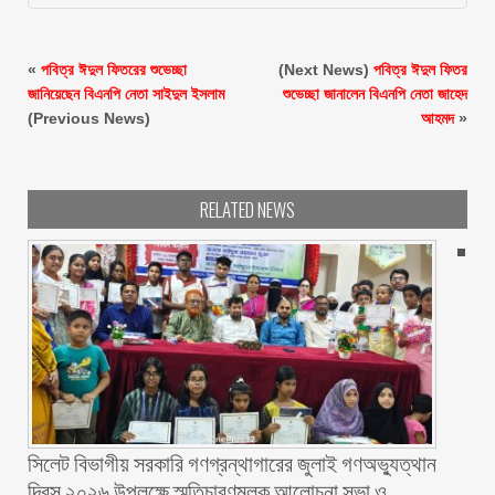
«
পবিত্র ঈদুল ফিতরের শুভেচ্ছা
(Next News)
পবিত্র ঈদুল ফিতর
জানিয়েছেন বিএনপি নেতা সাইদুল ইসলাম
শুভেচ্ছা জানালেন বিএনপি নেতা জাহেদ
(Previous News)
আহমদ
»
RELATED NEWS
সিলেট বিভাগীয় সরকারি গণগ্রন্থাগারের জুলাই গণঅভ্যুত্থান
দিবস ২০২৬ উপলক্ষে স্মৃতিচারণমূলক আলোচনা সভা ও