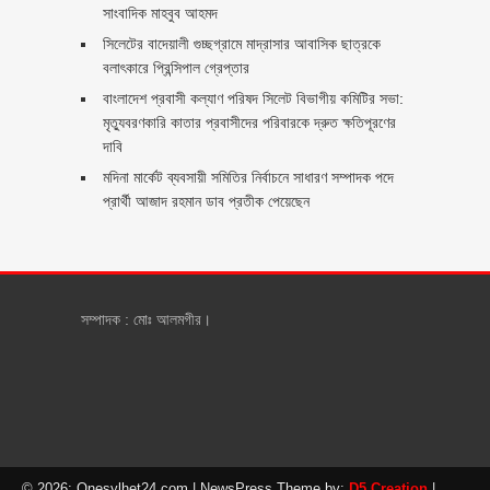
সাংবাদিক মাহবুব আহমদ
সিলেটের বাদেয়ালী গুচ্ছগ্রামে মাদ্রাসার আবাসিক ছাত্রকে
বলাৎকারে প্রিন্সিপাল গ্রেপ্তার ‎
বাংলাদেশ প্রবাসী কল্যাণ পরিষদ সিলেট বিভাগীয় কমিটির সভা:
মৃত্যুবরণকারি কাতার প্রবাসীদের পরিবারকে দ্রুত ক্ষতিপূরণের
দাবি
মদিনা মার্কেট ব্যবসায়ী সমিতির নির্বাচনে সাধারণ সম্পাদক পদে
প্রার্থী আজাদ রহমান ডাব প্রতীক পেয়েছেন ‎
সম্পাদক : মোঃ আলমগীর।
© 2026: Onesylhet24.com
| NewsPress Theme by:
D5 Creation
|