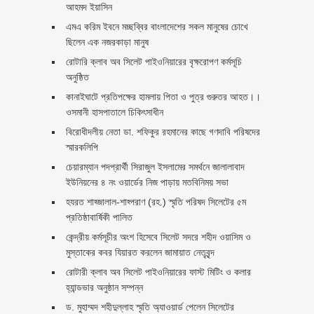
আহমদ ইয়াসিন
এমএ করিম ইবনে মচ্ছব্বির বাংলাদেশের সকল মানুষের চোখে
ছিলেন এক নজরকাড়া মানুষ ‎
রোটারি ক্লাব অব সিলেট পাইওনিয়ারের বৃক্ষরোপণ কর্মসূচি
অনুষ্ঠিত
কানাইঘাটে প্রতিপক্ষের হামলায় পিতা ও পুত্র গুরুতর আহত।।
ওসমানী হাসপাতালে চিকিৎসাধীন
বিরোধীদলীয় নেতা ডা. শফিকুর রহমানের কাছে গণদাবি পরিষদের
স্মারকলিপি ‎
চেয়ারম্যান পদপ্রার্থী সিরাজুল ইসলামের সমর্থনে জালালাবাদ
ইউনিয়নের ৪ নং ওয়ার্ডের নিজ পাড়ায় মতবিনিময় সভা
হযরত শাহ্জালাল-শাহ্পরাণ (রহ.) স্মৃতি পরিষদ সিলেটের ৫ম
প্রতিষ্ঠাবার্ষিকী পালিত ‎​
কেন্দ্রীয় কর্মসূচীর অংশ হিসেবে সিলেট সদরে শহীদ ওয়াসিম ও
মুস্তাকের কবর যিয়ারত করলেন জামায়াত নেতৃবৃন্দ ‎
রোটারী ক্লাব অব সিলেট পাইওনিয়ারের ফাস্ট মিটিং ও কলার
হ্যান্ডভার অনুষ্ঠান সম্পন্ন
ড. মুহাম্মদ শহীদুল্লাহ স্মৃতি অ্যাওয়ার্ড পেলেন সিলেটের