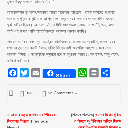
মুখকে উজ্জ্বল করবো অভিনয় দিয়ে।’
আসাদুজ্জামান নূর বলেন,‘করোনায় আমরা অনেককে হারিয়েছি। তাতে আমাদের সংস্কৃতি
অঙ্গনে যে শূণ্যতার সৃষ্টি হলো তা পূরণ করা সম্ভব নয়। করোনায় অনেক শিল্পীর অবস্থা
খুবই দুর্বিষহ ছিলো। তারপরও অভিনয় শিল্পী সংঘ যেভাবে তাদের পাশে দাঁড়িয়েছে তাতে
আমি এই সংঘ’র প্রতি আন্তরিকভাবে কৃতজ্ঞতা প্রকাশ করছি।’
সাধারণ সভা’র শেষপ্রান্তে আমন্ত্রিত অতিথিদের হাতে সম্মাননা ক্রেস্ট তুলে দেয়া হয়।
সম্মাননা তুলে দেন করভী মিজান, মুনিরা ইউসুফ মেমী ও তানিয়া আহমেদ। সভা শেষে
শুভেচ্ছা বিনিময় ও সাংস্কৃতিক অনুষ্ঠানে পর্বে উপস্থাপনা করেন রওনক হাসান, সাজু খাদেম,
জাকিয়া বারী মম।
Facebook
Twitter
Email
WhatsAp
Print
Sha
Share
বিনোদন
No Comments »
«
আবরার হত্যা মামলার রায় পিছিয়ে ৮
(Next News)
খালেদা জিয়ার মুক্তি
ডিসেম্বর নির্ধারণ
(Previous
ও বিদেশে সু-চিকিৎসার দাবিতে সিলেট
News)
জেলা বিএনপির লিফলেট বিতরণ
»