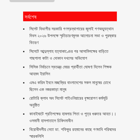
সর্বশেষ
সিলেট বিভাগীয় সরকারি গণগ্রন্থাগারের জুলাই গণঅভ্যুত্থান
দিবস ২০২৬ উপলক্ষে স্মৃতিচারণমূলক আলোচনা সভা ও পুরষ্কার
বিতরণ ‎ ‎
সিলেটে আব্দুল্লাহ হত্যাকাণ্ডের পর আসামিপক্ষের বাড়িতে
গাছপালা কাটা ও দোকান দখলের অভিযোগ
সিসিক নির্বাচনে স্বতন্ত্র মেয়র প্রার্থীতা ঘোষণা দিলেন শিক্ষক
আহমদ ইয়াসিন
এমএ করিম ইবনে মচ্ছব্বির বাংলাদেশের সকল মানুষের চোখে
ছিলেন এক নজরকাড়া মানুষ ‎
রোটারি ক্লাব অব সিলেট পাইওনিয়ারের বৃক্ষরোপণ কর্মসূচি
অনুষ্ঠিত
কানাইঘাটে প্রতিপক্ষের হামলায় পিতা ও পুত্র গুরুতর আহত।।
ওসমানী হাসপাতালে চিকিৎসাধীন
বিরোধীদলীয় নেতা ডা. শফিকুর রহমানের কাছে গণদাবি পরিষদের
স্মারকলিপি ‎