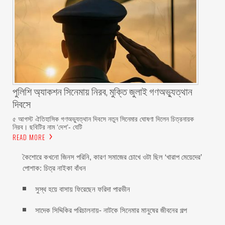
পুলিশি অ্যাকশন সিনেমায় নিরব, মুক্তি জুলাই গণঅভ্যুত্থান
দিবসে
৫ আগস্ট ঐতিহাসিক গণঅভ্যুত্থান দিবসে নতুন সিনেমার ঘোষণা দিলেন চিত্রনায়ক
নিরব। ছবিটির নাম ‘দেশ’- যেটি
READ MORE
কৈশোরে কখনো জিনস পরিনি, কারণ সমাজের চোখে ওটা ছিল ‘খারাপ মেয়েদের’
পোশাক: চিত্র নাইকা বাঁধন
সুস্থ হয়ে বাসায় ফিরেছেন ফরিদা পারভীন
সাদেক সিদ্দিকির পরিচালনায়- নাটকে সিনেমার মানুষের জীবনের গল্প