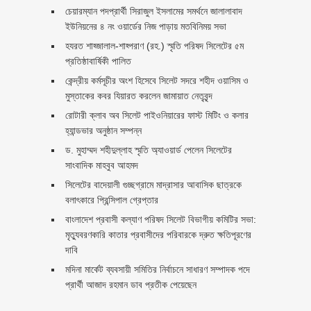
চেয়ারম্যান পদপ্রার্থী সিরাজুল ইসলামের সমর্থনে জালালাবাদ
ইউনিয়নের ৪ নং ওয়ার্ডের নিজ পাড়ায় মতবিনিময় সভা
হযরত শাহ্জালাল-শাহ্পরাণ (রহ.) স্মৃতি পরিষদ সিলেটের ৫ম
প্রতিষ্ঠাবার্ষিকী পালিত ‎​
কেন্দ্রীয় কর্মসূচীর অংশ হিসেবে সিলেট সদরে শহীদ ওয়াসিম ও
মুস্তাকের কবর যিয়ারত করলেন জামায়াত নেতৃবৃন্দ ‎
রোটারী ক্লাব অব সিলেট পাইওনিয়ারের ফাস্ট মিটিং ও কলার
হ্যান্ডভার অনুষ্ঠান সম্পন্ন
ড. মুহাম্মদ শহীদুল্লাহ স্মৃতি অ্যাওয়ার্ড পেলেন সিলেটের
সাংবাদিক মাহবুব আহমদ
সিলেটের বাদেয়ালী গুচ্ছগ্রামে মাদ্রাসার আবাসিক ছাত্রকে
বলাৎকারে প্রিন্সিপাল গ্রেপ্তার ‎
বাংলাদেশ প্রবাসী কল্যাণ পরিষদ সিলেট বিভাগীয় কমিটির সভা:
মৃত্যুবরণকারি কাতার প্রবাসীদের পরিবারকে দ্রুত ক্ষতিপূরণের
দাবি
মদিনা মার্কেট ব্যবসায়ী সমিতির নির্বাচনে সাধারণ সম্পাদক পদে
প্রার্থী আজাদ রহমান ডাব প্রতীক পেয়েছেন ‎