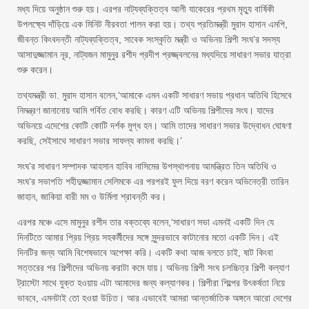
মধ্য দিয়ে অনুষ্ঠান শুরু হয়। এরপর নাট্যব্যক্তিত্ব আলী যাকেরের প্রথম মৃত্যু বার্ষিকী
উপলক্ষ্যে দাঁড়িয়ে এক মিনিট নীরবতা পালন করা হয়। তথ্য প্রতিমন্ত্রী মুরাদ হাসান এমপি,
জীবন্ত কিংবদন্তী নাট্যব্যক্তিত্ব, সাবেক সংস্কৃতি মন্ত্রী ও অভিনয় শিল্পী সংঘ’র সদস্য
আসাদুজ্জামান নূর, নাট্যজন মামুনুর রশীদ প্রদীপ প্রজ্জ্বলনের মধ্যদিয়ে সাধারণ সভার যাত্রা
শুরু করেন।
তথ্যমন্ত্রী ডা. মুরাদ হাসান বলেন,‘আমাকে এমন একটি সাধারণ সভায় প্রধান অতিথি হিসেবে
নিমন্ত্রণ জানানোয় আমি গর্বিত বোধ করছি। কারণ এটি অভিনয় শিল্পীদের সংঘ। যাদের
অভিনয়ে এদেশের কোটি কোটি দর্শক মুগ্ধ হন। আমি তাদের সাধারণ সভার উদ্বোধন ঘোষণা
করছি, সেইসাথে সাধারণ সভার সাফল্য কামনা করছি।’
সংঘ’র সাধারণ সম্পাদক আহসান হাবিব নাসিমের উপস্থাপনায় আমন্ত্রিত তিন অতিথি ও
সংঘ’র সভাপতি শহীদুজ্জামান সেলিমকে এর পরপরই ফুল দিয়ে বরণ করেন অভিনেত্রী তারিন
জাহান, জাকিয়া বারী মম ও উর্মিলা শ্রাবন্তী কর।
এরপর মঞ্চে এসে মামুনুর রশীদ তার বক্তব্যে বলেন,‘সাধারণ সভা এমনই একটি দিন যে
দিনটিতে আমার প্রিয় প্রিয় সহকর্মীদের সঙ্গে সুন্দরভাবে কাটানোর মতো একটি দিন। এই
দিনটির জন্য আমি বিশেষভাবে অপেক্ষা করি। একটি কথা আজ বলতে চাই, ষাট কিংবা
সত্তরের পর শিল্পীদের অভিনয় করাটা কমে যায়। অভিনয় শিল্পী সংঘ চলচ্চিত্র শিল্পী কল্যাণ
ট্রাস্টো সাথে যুক্ত হওয়ায় এটা আমাদের জন্য কল্যাণকর। শিল্পীরা শিল্পের উৎকর্ষতা নিয়ে
ভাববে, এমনটাই তো হওয়া উচিত। আর এভাবেই আমরা আন্তর্জাতিক অঙ্গনে আরো দেশের