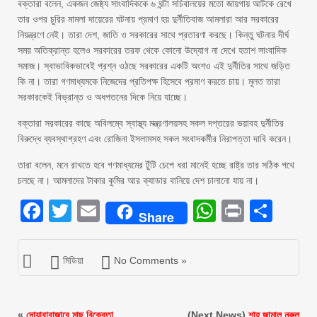
বক্তারা বলেন, একজন জেষ্ঠ্য সাংবাদিককে ৬ ঘন্টা সচিবালয়ের মতো জায়গায় আটকে রেখে
তার ওপর চুরির মামলা দায়েরের ঘটনায় প্রমাণ হয় দুর্নীতিবাজ আমলারা আর সরকারের
নিয়ন্ত্রণে নেই। তারা দেশ, জাতি ও সরকারের সাথে প্রতারণা করছে। কিন্তু ঘটনার দীর্ঘ
সময় অতিক্রান্ত হলেও সরকারের তরফ থেকে কোনো উদ্যোগ না দেখে হতাশ সাংবাদিক
সমাজ। স্বাভাবিকভাবেই প্রশ্ন ওঠছে সরকারের একটি অংশও এই দুর্নীতির সাথে জড়িত
কি না। তারা গণমাধ্যমকে নিজেদের প্রতিপক্ষ হিসেবে প্রমাণ করতে চায়। মূলত তারা
সরকারকেই বিভ্রান্ত ও অধপতনের দিকে নিয়ে যাচ্ছে।
বক্তারা সরকারের কাছে অবিলম্বে স্বাস্থ্য মন্ত্রণালয়সহ সকল দপ্তরের ভয়াবহ দুর্নীতির
বিরুদ্ধে ব্যবস্থাগ্রহণ এবং রোজিনা ইসলামসহ সকল সংবাদকর্মীর নিরাপত্তা দাবি করেন।
তারা বলেন, মনে রাখতে হবে গণমাধ্যমের টুঁটি চেপে ধরা মানেই হচ্ছে রাষ্ট্র তার সঠিক পথে
চলছে না। আমলাদের টাকার কুমির আর ক্যাডার বানিয়ে দেশ চালানো যায় না।
Facebook
Twitter
Email
WhatsAp
Print
Sha
Share
মিডিয়া
No Comments »
«
দোয়ারাবাজারে মাছ বিক্রেতা
(Next News)
শাহ জামাল নূরুল