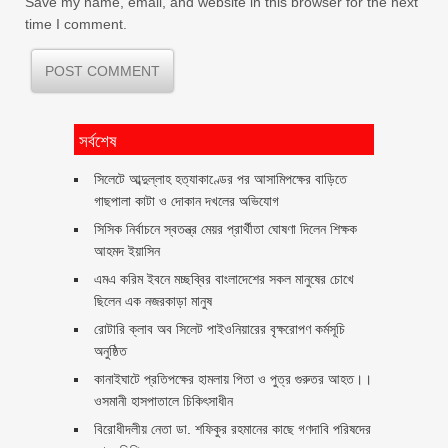
Save my name, email, and website in this browser for the next
time I comment.
সর্বশেষ
সিলেটে আব্দুল্লাহ হত্যাকাণ্ডের পর আসামিপক্ষের বাড়িতে
গাছপালা কাটা ও দোকান দখলের অভিযোগ
সিসিক নির্বাচনে স্বতন্ত্র মেয়র প্রার্থীতা ঘোষণা দিলেন শিক্ষক
আহমদ ইয়াসিন
এমএ করিম ইবনে মচ্ছব্বির বাংলাদেশের সকল মানুষের চোখে
ছিলেন এক নজরকাড়া মানুষ ‎
রোটারি ক্লাব অব সিলেট পাইওনিয়ারের বৃক্ষরোপণ কর্মসূচি
অনুষ্ঠিত
কানাইঘাটে প্রতিপক্ষের হামলায় পিতা ও পুত্র গুরুতর আহত।।
ওসমানী হাসপাতালে চিকিৎসাধীন
বিরোধীদলীয় নেতা ডা. শফিকুর রহমানের কাছে গণদাবি পরিষদের