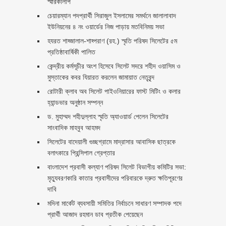
স্মারকলিপি ‎
চেয়ারম্যান পদপ্রার্থী সিরাজুল ইসলামের সমর্থনে জালালাবাদ
ইউনিয়নের ৪ নং ওয়ার্ডের নিজ পাড়ায় মতবিনিময় সভা
হযরত শাহ্জালাল-শাহ্পরাণ (রহ.) স্মৃতি পরিষদ সিলেটের ৫ম
প্রতিষ্ঠাবার্ষিকী পালিত ‎​
কেন্দ্রীয় কর্মসূচীর অংশ হিসেবে সিলেট সদরে শহীদ ওয়াসিম ও
মুস্তাকের কবর যিয়ারত করলেন জামায়াত নেতৃবৃন্দ ‎
রোটারী ক্লাব অব সিলেট পাইওনিয়ারের ফাস্ট মিটিং ও কলার
হ্যান্ডভার অনুষ্ঠান সম্পন্ন
ড. মুহাম্মদ শহীদুল্লাহ স্মৃতি অ্যাওয়ার্ড পেলেন সিলেটের
সাংবাদিক মাহবুব আহমদ
সিলেটের বাদেয়ালী গুচ্ছগ্রামে মাদ্রাসার আবাসিক ছাত্রকে
বলাৎকারে প্রিন্সিপাল গ্রেপ্তার ‎
বাংলাদেশ প্রবাসী কল্যাণ পরিষদ সিলেট বিভাগীয় কমিটির সভা:
মৃত্যুবরণকারি কাতার প্রবাসীদের পরিবারকে দ্রুত ক্ষতিপূরণের
দাবি
মদিনা মার্কেট ব্যবসায়ী সমিতির নির্বাচনে সাধারণ সম্পাদক পদে
প্রার্থী আজাদ রহমান ডাব প্রতীক পেয়েছেন ‎