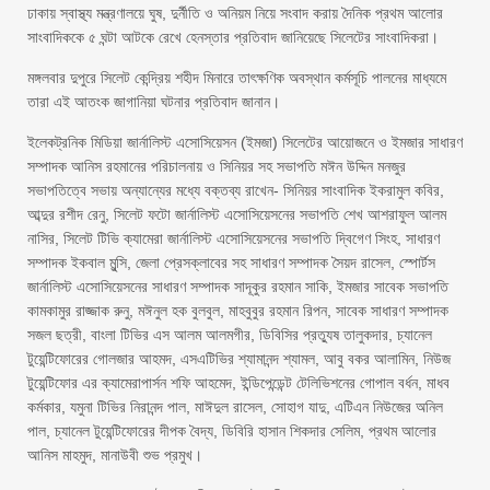
ঢাকায় স্বাস্থ্য মন্ত্রণালয়ে ঘুষ, দুর্নীতি ও অনিয়ম নিয়ে সংবাদ করায় দৈনিক প্রথম আলোর
সাংবাদিককে ৫ ঘন্টা আটকে রেখে হেনস্তার প্রতিবাদ জানিয়েছে সিলেটের সাংবাদিকরা।
মঙ্গলবার দুপুরে সিলেট কেন্দ্রিয় শহীদ মিনারে তাৎক্ষণিক অবস্থান কর্মসূচি পালনের মাধ্যমে
তারা এই আতংক জাগানিয়া ঘটনার প্রতিবাদ জানান।
ইলেকট্রনিক মিডিয়া জার্নালিস্ট এসোসিয়েসন (ইমজা) সিলেটের আয়োজনে ও ইমজার সাধারণ
সম্পাদক আনিস রহমানের পরিচালনায় ও সিনিয়র সহ সভাপতি মঈন উদ্দিন মনজুর
সভাপতিত্বে সভায় অন্যান্যের মধ্যে বক্তব্য রাখেন- সিনিয়র সাংবাদিক ইকরামুল কবির,
আব্দুর রশীদ রেনু, সিলেট ফটো জার্নালিস্ট এসোসিয়েসনের সভাপতি শেখ আশরাফুল আলম
নাসির, সিলেট টিভি ক্যামেরা জার্নালিস্ট এসোসিয়েসনের সভাপতি দ্বিগেণ সিংহ, সাধারণ
সম্পাদক ইকবাল মুন্সি, জেলা প্রেসক্লাবের সহ সাধারণ সম্পাদক সৈয়দ রাসেল, স্পোর্টস
জার্নালিস্ট এসোসিয়েসনের সাধারণ সম্পাদক সাদূকুর রহমান সাকি, ইমজার সাবেক সভাপতি
কামকামুর রাজ্জাক রুনু, মঈনুল হক বুলবুল, মাহবুবুর রহমান রিপন, সাবেক সাধারণ সম্পাদক
সজল ছত্রী, বাংলা টিভির এস আলম আলমগীর, ডিবিসির প্রত্যুষ তালুকদার, চ্যানেল
টুয়েন্টিফোরের গোলজার আহমদ, এসএটিভির শ্যামানন্দ শ্যামল, আবু বকর আলামিন, নিউজ
টুয়েন্টিফোর এর ক্যামেরাপার্সন শফি আহমেদ, ইন্ডিপেন্ডেন্ট টেলিভিশনের গোপাল বর্ধন, মাধব
কর্মকার, যমুনা টিভির নিরানন্দ পাল, মাঈদুল রাসেল, সোহাগ যাদু, এটিএন নিউজের অনিল
পাল, চ্যানেল টুয়েন্টিফোরের দীপক বৈদ্য, ডিবিরি হাসান শিকদার সেলিম, প্রথম আলোর
আনিস মাহমুদ, মানাউবী শুভ প্রমুখ।