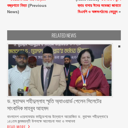
বজ্রপাতে নিহত
(Previous
হুদার বাসায় ঈদের শুভেচ্ছা জানাতে
News)
বিএনপি ও অঙ্গসংগঠনের নেতৃবৃন্দ
»
RELATED NEWS
ড. মুহাম্মদ শহীদুল্লাহ স্মৃতি অ্যাওয়ার্ড পেলেন সিলেটের
সাংবাদিক মাহবুব আহমদ
বাংলাদেশ ওয়েলফেয়ার ফাউন্ডেশনের উদ্যোগে আয়োজিত ড. মুহাম্মদ শহীদুল্লাহ’র
১৪১তম জন্মজয়ন্তী উপলক্ষে আলোচনা সভা ও সম্মাননা
READ MORE