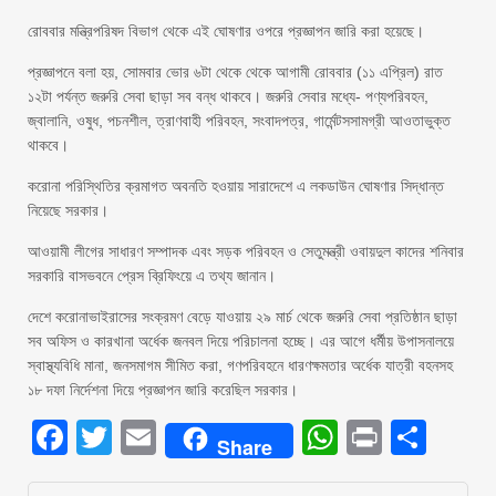
রোববার মন্ত্রিপরিষদ বিভাগ থেকে এই ঘোষণার ওপরে প্রজ্ঞাপন জারি করা হয়েছে।
প্রজ্ঞাপনে বলা হয়, সোমবার ভোর ৬টা থেকে থেকে আগামী রোববার (১১ এপ্রিল) রাত
১২টা পর্যন্ত জরুরি সেবা ছাড়া সব বন্ধ থাকবে। জরুরি সেবার মধ্যে- পণ্যপরিবহন,
জ্বালানি, ওষুধ, পচনশীল, ত্রাণবাহী পরিবহন, সংবাদপত্র, গার্মেন্টসসামগ্রী আওতাভুক্ত
থাকবে।
করোনা পরিস্থিতির ক্রমাগত অবনতি হওয়ায় সারাদেশে এ লকডাউন ঘোষণার সিদ্ধান্ত
নিয়েছে সরকার।
আওয়ামী লীগের সাধারণ সম্পাদক এবং সড়ক পরিবহন ও সেতুমন্ত্রী ওবায়দুল কাদের শনিবার
সরকারি বাসভবনে প্রেস ব্রিফিংয়ে এ তথ্য জানান।
দেশে করোনাভাইরাসের সংক্রমণ বেড়ে যাওয়ায় ২৯ মার্চ থেকে জরুরি সেবা প্রতিষ্ঠান ছাড়া
সব অফিস ও কারখানা অর্ধেক জনবল দিয়ে পরিচালনা হচ্ছে। এর আগে ধর্মীয় উপাসনালয়ে
স্বাস্থ্যবিধি মানা, জনসমাগম সীমিত করা, গণপরিবহনে ধারণক্ষমতার অর্ধেক যাত্রী বহনসহ
১৮ দফা নির্দেশনা দিয়ে প্রজ্ঞাপন জারি করেছিল সরকার।
Facebook
Twitter
Email
WhatsAp
Print
Sha
Share