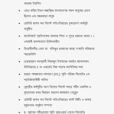
আহমদ ইয়াসিন
এমএ করিম ইবনে মচ্ছব্বির বাংলাদেশের সকল মানুষের চোখে
ছিলেন এক নজরকাড়া মানুষ ‎
রোটারি ক্লাব অব সিলেট পাইওনিয়ারের বৃক্ষরোপণ কর্মসূচি
অনুষ্ঠিত
কানাইঘাটে প্রতিপক্ষের হামলায় পিতা ও পুত্র গুরুতর আহত।।
ওসমানী হাসপাতালে চিকিৎসাধীন
বিরোধীদলীয় নেতা ডা. শফিকুর রহমানের কাছে গণদাবি পরিষদের
স্মারকলিপি ‎
চেয়ারম্যান পদপ্রার্থী সিরাজুল ইসলামের সমর্থনে জালালাবাদ
ইউনিয়নের ৪ নং ওয়ার্ডের নিজ পাড়ায় মতবিনিময় সভা
হযরত শাহ্জালাল-শাহ্পরাণ (রহ.) স্মৃতি পরিষদ সিলেটের ৫ম
প্রতিষ্ঠাবার্ষিকী পালিত ‎​
কেন্দ্রীয় কর্মসূচীর অংশ হিসেবে সিলেট সদরে শহীদ ওয়াসিম ও
মুস্তাকের কবর যিয়ারত করলেন জামায়াত নেতৃবৃন্দ ‎
রোটারী ক্লাব অব সিলেট পাইওনিয়ারের ফাস্ট মিটিং ও কলার
হ্যান্ডভার অনুষ্ঠান সম্পন্ন
ড. মুহাম্মদ শহীদুল্লাহ স্মৃতি অ্যাওয়ার্ড পেলেন সিলেটের