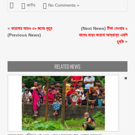
জাতীয়
No Comments »
«
করোনায় আরও ৫৮ জনের মৃত্যু
(Next News)
টিকা নেওয়ার ২
(Previous News)
মাসের মধ্যে করোনা আক্রান্ত এমপি
চুমকি
»
RELATED NEWS