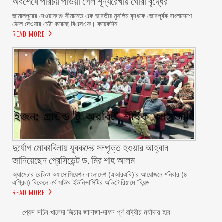
অবশেষে পরিচয় পাওয়া গেল শূন্যরেখায় ঘোরা বৃদ্ধের
জামালপুরের দেওয়ানগঞ্জ সীমান্তে এক ভারতীয় মুসলিম বৃদ্ধকে জোরপূর্বক বাংলাদেশে
ঠেলে দেওয়ার চেষ্টা করেছে বিএসএফ। কয়েকদিন
READ MORE
দুর্যোগ মোকাবিলায় যুবকদের সম্পৃক্ত হওয়ার আহ্বান
জানিয়েছেন প্রেসিডেন্ট ড. মির শাহ আলম ‎ ‎
অ্যামেচার রেডিও অ্যাসোসিয়েশন বাংলাদেশ (এআরএবি)’র আয়োজনে শনিবার (৪
এপ্রিল) বিকেলে নর্থ সাউথ ইউনিভার্সিটির অডিটোরিয়ামে ‘বিয়ন্ড
READ MORE
প্রেস সচিব খালেদা জিয়ার জানাজা-দাফন পূর্ণ রাষ্ট্রীয় মর্যাদায় হবে