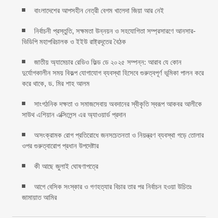
বাংলাদেশের আপসহীন নেত্রী বেগম খালেদা জিয়া আর নেই
নির্বাচনী প্রস্তুতি, সক্ষমতা উন্নয়ন ও সহযোগিতা সম্প্রসারণে আনসার-
ভিডিপি মহাপরিচালক ও ইইউ রাষ্ট্রদূতের বৈঠক
জাতীয় অ্যামেচার রেডিও ফিল্ড ডে ২০২৫ সম্পন্ন: আরাব যে কোন
দুর্যোগকালীন সময় বিকল্প যোগাযোগ ব্যবস্থা হিসেবে গুরুত্বপূর্ণ ভূমিকা পালন করে
করে থাকে, ড. মির শাহ আলম
সাংগঠনিক দক্ষতা ও সমাজসেবায় অবদানের স্বীকৃতি স্বরূপ আকবর আলীকে
সাউথ এশিয়ান এক্সিলেন্স এর অ্যাওয়ার্ড প্রদান
অসংক্রামক রোগ প্রতিরোধে জনসচেতনতা ও নিয়ন্ত্রণ ব্যবস্থা গড়ে তোলার
ওপর গুরুত্বারোপ প্রধান উপদেষ্টার
কী আছে জুলাই ঘোষণাপত্রে
আগে বেসিক সংস্কার ও গণহত্যার বিচার তার পর নির্বাচন হওয়া উচিতঃ
জামায়াত আমির