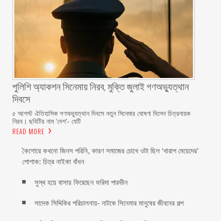
পুলিশি অ্যাকশন সিনেমায় নিরব, মুক্তি জুলাই গণঅভ্যুত্থান
দিবসে
৫ আগস্ট ঐতিহাসিক গণঅভ্যুত্থান দিবসে নতুন সিনেমার ঘোষণা দিলেন চিত্রনায়ক
নিরব। ছবিটির নাম ‘দেশ’- যেটি
READ MORE
কৈশোরে কখনো জিনস পরিনি, কারণ সমাজের চোখে ওটা ছিল ‘খারাপ মেয়েদের’
পোশাক: চিত্র নাইকা বাঁধন
সুস্থ হয়ে বাসায় ফিরেছেন ফরিদা পারভীন
সাদেক সিদ্দিকির পরিচালনায়- নাটকে সিনেমার মানুষের জীবনের গল্প