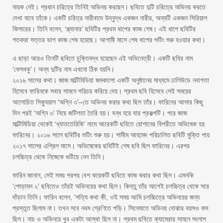
নায়ক নেই। প্রধান চরিত্রে তিনিই অভিনয় করছেন। ছবিতে দুটি চরিত্রে অভিনয় করতে
দেখা যাবে তাঁকে। একটি চরিত্র নারীবাদে উদ্বুদ্ধ একজন নারীর, অন্যটি একজন সিরিয়াল
কিলারের। তিনি বলেন, ‘প্ল্যানার’ ছবিটির প্রথম ধাপের কাজ শেষ। এই ধাপে ছবিটির
শতকরা সত্তর ভাগ কাজ শেষ হয়েছে। আগামী মাসে শেষ ধাপের শুটিং শুরু হওয়ার কথা।
এ ছাড়া আরও তিনটি ছবিতে চুক্তিবদ্ধ হয়েছেন এই অভিনেত্রী। একটি ছবির নাম
‘ফেসবকু’। অন্য দুটির নাম এখনো ঠিক হয়নি।
২০১৬ সালের কথা। জাজ মাল্টিমিডিয়া জমকালো একটি অনুষ্ঠানের মাধ্যমে ঢালিউডে নবাগতা
হিসেবে ফারিনকে সবার সামনে পরিচয় করিয়ে দেয়। প্রথম ছবি হিসেবে সেই সময়ের
আলোচিত সিক্যুয়াল ‘অগ্নি ৩’–তে অভিনয় করার কথা ছিল তাঁর। ফারিনের আসার কিছু
দিন পরই ‘অগ্নি ৩’ নিয়ে জটিলতা তৈরি হয়। বন্ধ হয়ে যায় প্রকল্পটি। পরে জাজ
মাল্টিমিডিয়া থেকেই ‘ধ্যাততেরিকি’ নামে আরেকটি ছবিতে রোশানের বিপরীতে অভিষেক হয়
ফারিনের। ২০১৬ সালে ছবিটির শুটিং শুরু হয়। শামীম আহমেদ পরিচালিত ছবিটি মুক্তি পায়
২০১৭ সালের এপ্রিল মাসে। অভিষেকের ছবিটিই শেষ ছবি ছিল ফারিনের। এরপর
চলচ্চিত্র থেকে নিজেকে গুটিয়ে নেন তিনি।
ফারিন জানান, সেই সময় পরপর বেশ কয়েকটি ছবিতে কাজ করার কথা ছিল। এমনকি
‘পোড়ামন ২’ ছবিতেও তাঁরই অভিনয়ের কথা ছিল। কিন্তু তাঁর আগেই চলচ্চিত্র থেকে সরে
দাঁড়ান তিনি। ফারিন বলেন, ‘সত্যি কথা কী, ওই সময় আমি চলচ্চিত্রে অভিনয়ের জন্য
প্রস্তুত ছিলাম না। তখন সবে নবম শ্রেণিতে পড়ি। সিনেমাতে অভিনয় বোঝার বয়সও কম
ছিল। নাচ ও অভিনয়ে খুব একটা আস্থা ছিল না। প্রথম ছবিতে ক্যামেরার সামনে সংলাপ