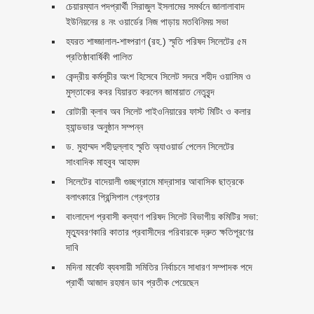
চেয়ারম্যান পদপ্রার্থী সিরাজুল ইসলামের সমর্থনে জালালাবাদ
ইউনিয়নের ৪ নং ওয়ার্ডের নিজ পাড়ায় মতবিনিময় সভা
হযরত শাহ্জালাল-শাহ্পরাণ (রহ.) স্মৃতি পরিষদ সিলেটের ৫ম
প্রতিষ্ঠাবার্ষিকী পালিত ‎​
কেন্দ্রীয় কর্মসূচীর অংশ হিসেবে সিলেট সদরে শহীদ ওয়াসিম ও
মুস্তাকের কবর যিয়ারত করলেন জামায়াত নেতৃবৃন্দ ‎
রোটারী ক্লাব অব সিলেট পাইওনিয়ারের ফাস্ট মিটিং ও কলার
হ্যান্ডভার অনুষ্ঠান সম্পন্ন
ড. মুহাম্মদ শহীদুল্লাহ স্মৃতি অ্যাওয়ার্ড পেলেন সিলেটের
সাংবাদিক মাহবুব আহমদ
সিলেটের বাদেয়ালী গুচ্ছগ্রামে মাদ্রাসার আবাসিক ছাত্রকে
বলাৎকারে প্রিন্সিপাল গ্রেপ্তার ‎
বাংলাদেশ প্রবাসী কল্যাণ পরিষদ সিলেট বিভাগীয় কমিটির সভা:
মৃত্যুবরণকারি কাতার প্রবাসীদের পরিবারকে দ্রুত ক্ষতিপূরণের
দাবি
মদিনা মার্কেট ব্যবসায়ী সমিতির নির্বাচনে সাধারণ সম্পাদক পদে
প্রার্থী আজাদ রহমান ডাব প্রতীক পেয়েছেন ‎