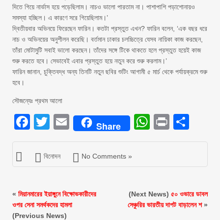
দিতে গিয়ে নার্ভাস হয়ে পড়েছিলাম। নাচও ভালো পারতাম না। পাশাপাশি পড়াশোনায়ও
সমস্যা হচ্ছিল। এ কারণে সরে গিয়েছিলাম।’
দ্বিতীয়বার অভিনয়ে ফিরেছেন ফারিন। কতটা প্রস্তুত এখন? ফারিন বলেন, ‘এক বছর ধরে
নাচ ও অভিনয়ের অনুশীলন করেছি। বর্তমান ঢাকার চলচ্চিত্রে যেসব নায়িকা কাজ করছেন,
তাঁরা মোটামুটি সবাই ভালো করছেন। তাঁদের সঙ্গে টিকে থাকতে হলে প্রস্তুত হয়েই কাজ
শুরু করতে হবে। সেভাবেই এবার প্রস্তুত হয়ে নতুন করে শুরু করলাম।’
ফারিন জানান, চুক্তিবদ্ধ অন্য তিনটি নতুন ছবির শুটিং আগামী ৫ মার্চ থেকে পর্যায়ক্রমে শুরু
হবে।
সৌজন্যেঃ প্রথম আলো
Facebook
Twitter
Email
WhatsAp
Print
Sha
Share
বিনোদন
No Comments »
«
মিয়ানমারের ইয়াঙ্গুনে বিক্ষোভকারীদের
(Next News)
৫০ ওভারে ডাবল
ওপর সেনা সমর্থকদের হামলা
সেঞ্চুরির ভারতীয় দাপট বাড়ালেন শ
»
(Previous News)