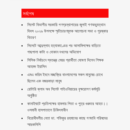
সর্বশেষ
সিলেট বিভাগীয় সরকারি গণগ্রন্থাগারের জুলাই গণঅভ্যুত্থান
দিবস ২০২৬ উপলক্ষে স্মৃতিচারণমূলক আলোচনা সভা ও পুরষ্কার
বিতরণ ‎ ‎
সিলেটে আব্দুল্লাহ হত্যাকাণ্ডের পর আসামিপক্ষের বাড়িতে
গাছপালা কাটা ও দোকান দখলের অভিযোগ
সিসিক নির্বাচনে স্বতন্ত্র মেয়র প্রার্থীতা ঘোষণা দিলেন শিক্ষক
আহমদ ইয়াসিন
এমএ করিম ইবনে মচ্ছব্বির বাংলাদেশের সকল মানুষের চোখে
ছিলেন এক নজরকাড়া মানুষ ‎
রোটারি ক্লাব অব সিলেট পাইওনিয়ারের বৃক্ষরোপণ কর্মসূচি
অনুষ্ঠিত
কানাইঘাটে প্রতিপক্ষের হামলায় পিতা ও পুত্র গুরুতর আহত।।
ওসমানী হাসপাতালে চিকিৎসাধীন
বিরোধীদলীয় নেতা ডা. শফিকুর রহমানের কাছে গণদাবি পরিষদের
স্মারকলিপি ‎